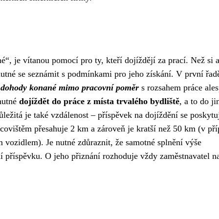
“, je vítanou pomocí pro ty, kteří dojíždějí za prací. Než si a
 nutné se seznámit s podmínkami pro jeho získání. V první řadě
o
dohody konané mimo pracovní poměr
s rozsahem práce ale
 nutné
dojíždět do práce z místa trvalého bydliště
, a to do j
ležitá je také vzdálenost – příspěvek na dojíždění se poskytu
acovištěm přesahuje 2 km a zároveň je kratší než 50 km (v př
 vozidlem). Je nutné zdůraznit, že samotné splnění výše
 příspěvku. O jeho přiznání rozhoduje vždy zaměstnavatel n