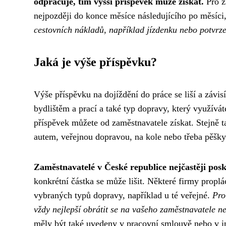
odpracuje, tím vyšší příspěvek může získat.
Pro z
nejpozději do konce měsíce následujícího po měsíci,
cestovních nákladů, například jízdenku nebo potvrz
Jaká je výše příspěvku?
Výše příspěvku na dojíždění do práce se liší a závis
bydlištěm a prací a také typ dopravy, který využíváte
příspěvek můžete od zaměstnavatele získat. Stejně ta
autem, veřejnou dopravou, na kole nebo třeba pěšky
Zaměstnavatelé v České republice nejčastěji posk
konkrétní částka se může lišit. Některé firmy propl
vybraných typů dopravy, například u té veřejné.
Pro
vždy nejlepší obrátit se na vašeho zaměstnavatele n
měly být také uvedeny v pracovní smlouvě nebo v in