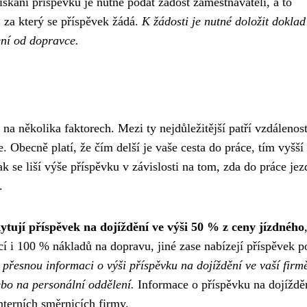
ískání příspěvku je nutné podat žádost zaměstnavateli, a to
 za který se příspěvek žádá.
K žádosti je nutné doložit doklad
ení od dopravce.
í na několika faktorech. Mezi ty nejdůležitější patří vzdálenos
. Obecně platí, že čím delší je vaše cesta do práce, tím vyšší
k se liší výše příspěvku v závislosti na tom, zda do práce jez
.
ytují příspěvek na dojíždění ve výši 50 % z ceny jízdného
ácí i 100 % nákladů na dopravu, jiné zase nabízejí příspěvek p
 přesnou informaci o výši příspěvku na dojíždění ve vaší firmě
ebo na personální oddělení.
Informace o příspěvku na dojíždě
terních směrnicích firmy.