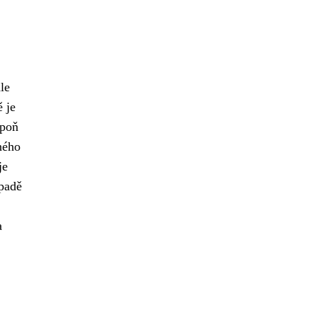
le
 je
spoň
iného
je
ípadě
a