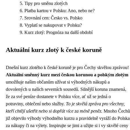
Tipy pro směnu zlotých
Platba kartou v Polsku: Ano, nebo ne?
Srovnání cen: Česko vs. Polsko
Vyplatí se nakupovat v Polsku?
Kurz zlotý: Prognóza na další období
Aktuální kurz zlotý k české koruně
Dnešní kurz zlotého k české koruně je pro Čechy skvělou zprávou!
Aktuální směnný kurz mezi českou korunou a polským zlotým
umožňuje našim občanům užívat si výhodných nákupů a
dovolených u našich severních sousedů. Silnější koruna znamená,
že za své peníze dostanete v Polsku více, ať už se jedná o
potraviny, oblečení nebo služby.
To je skvělá zpráva pro všechny,
kteří chtějí ušetřit nebo si dopřát více za méně peněz.
Mnoho Čechů
již objevilo výhody výhodného kurzu a pravidelně vyráží do Polska
za nákupy či na výlety. Inspirujte se jimi a užijte si i vy skvělé ceny