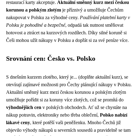
restaurací karty akceptuje.
Aktuální směnný kurz mezi českou
korunou a polským zlotým
je příznivý a umožňuje Čechům
nakupovat v Polsku za výhodné ceny.
Používání platební karty v
Polsku je pohodlné a bezpečné
, odpadá tak nutnost směňovat
hotovost a ztrácet na kurzových rozdílech. Díky silné koruně si
Češi mohou užít nákupy v Polsku a dopřát si za své peníze více.
Srovnání cen: Česko vs. Polsko
S dnešním kurzem zlotého, který je... (doplňte aktuální kurz), se
otevírají zajímavé možnosti pro Čechy plánující nákupy v Polsku.
Aktuální směnný kurz mezi českou korunou a polským zlotým
umožňuje pořídit si za koruny více zlotých, což se promítá do
výhodnějších cen
v polských obchodech. Ať už se chystáte na
nákup potravin, elektroniky nebo třeba oblečení,
Polsko nabízí
lákavé ceny
, které potěší vaši peněženku. Mnoho Čechů již
objevilo výhody nákupů u severních sousedů a pravidelně se tam