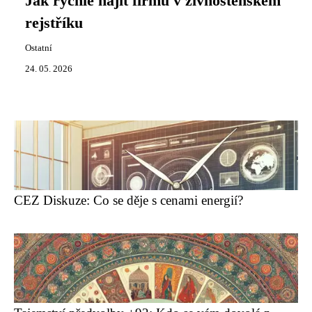
Jak rychle najít firmu v živnostenském
rejstříku
Ostatní
24. 05. 2026
CEZ Diskuze: Co se děje s cenami energií?