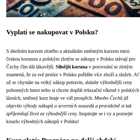
Vyplatí se nakupovat v Polsku?
S dnešním kurzem zlotého a aktuálním směnným kurzem mezi
českou korunou a polským zlotým se nákupy v Polsku stávají pro
Čechy čím dál lákavější.
Silnější koruna
v porovnání se zlotým
znamená, že za své peníze v Polsku pořídíte více zboží a služeb. Ať
už se chystáte na velký nákup potravin, sháníte výhodnější ceny
pohonných hmot nebo si chcete dopřát relaxační víkend v polských
lázních, směnný kurz hraje ve váš prospěch.
Mnoho Čechů již
objevilo výhody nákupů u severních sousedů a pravidelně si tak
zpříjemňují život za výhodnější ceny.
Inspirujte se i vy a poznejte
kouzlo výhodných nákupů v Polsku!