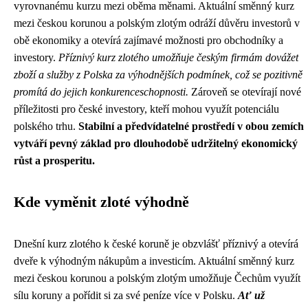
vyrovnanému kurzu mezi oběma měnami. Aktuální směnný kurz
mezi českou korunou a polským zlotým odráží důvěru investorů v
obě ekonomiky a otevírá zajímavé možnosti pro obchodníky a
investory.
Příznivý kurz zlotého umožňuje českým firmám dovážet
zboží a služby z Polska za výhodnějších podmínek, což se pozitivně
promítá do jejich konkurenceschopnosti.
Zároveň se otevírají nové
příležitosti pro české investory, kteří mohou využít potenciálu
polského trhu.
Stabilní a předvídatelné prostředí v obou zemích
vytváří pevný základ pro dlouhodobě udržitelný ekonomický
růst a prosperitu.
Kde vyměnit zloté výhodně
Dnešní kurz zlotého k české koruně je obzvlášť příznivý a otevírá
dveře k výhodným nákupům a investicím. Aktuální směnný kurz
mezi českou korunou a polským zlotým umožňuje Čechům využít
sílu koruny a pořídit si za své peníze více v Polsku.
Ať už