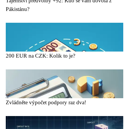
Tajemství předvolby +92: Kdo se vám dovolá z
Pákistánu?
200 EUR na CZK: Kolik to je?
Zvládněte výpočet podpory raz dva!