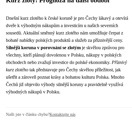
Kurz zlotý: Prognóza na další období
Dnešní kurz zlotého k české koruně je pro Čechy lákavý a otevírá
dveře k výhodným nákupům a investicím u našich severních
sousedů. Aktuální směnný kurz zlotého nám umožňuje čerpat z
bohaté nabídky polských produktů a služeb za příznivější ceny.
Silnější koruna v porovnání se zlotým
je skvělou zprávou pro
všechny, kteří plánují dovolenou v Polsku, nákupy v polských
obchodech nebo zvažují investice do polské ekonomiky.
Příznivý
kurz zlotého
tak představuje pro Čechy skvělou příležitost, jak
ušetřit a zároveň poznat krásy a bohatou kulturu Polska. Mnoho
Čechů již objevilo výhody silnější koruny a pravidelně využívá
výhodných nákupů v Polsku.
Našli jste v článku chybu?
Kontaktujte nás