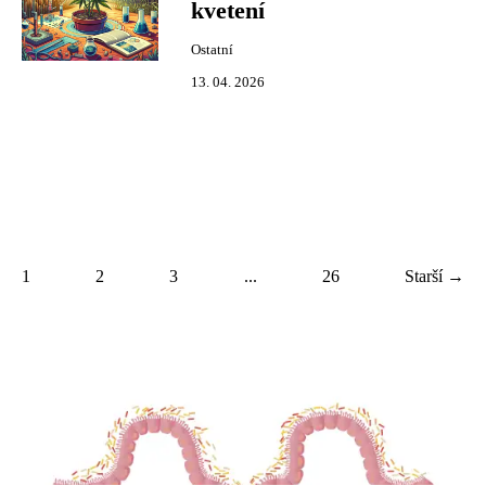
kvetení
Ostatní
13. 04. 2026
1
2
3
...
26
Starší →