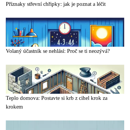
Příznaky střevní chřipky: jak je poznat a léčit
Volaný účastník se nehlásí: Proč se ti neozývá?
Teplo domova: Postavte si krb z cihel krok za
krokem