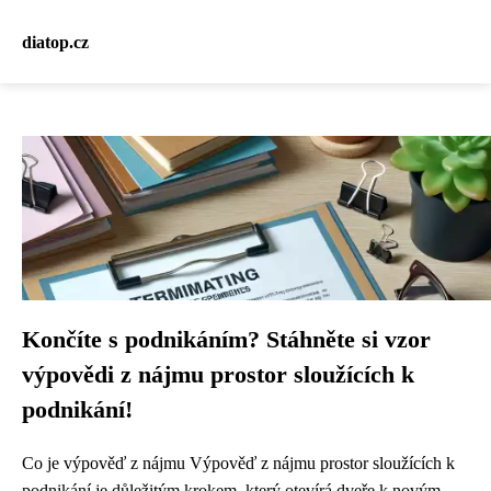
diatop.cz
Končíte s podnikáním? Stáhněte si vzor
výpovědi z nájmu prostor sloužících k
podnikání!
Co je výpověď z nájmu Výpověď z nájmu prostor sloužících k
podnikání je důležitým krokem, který otevírá dveře k novým...