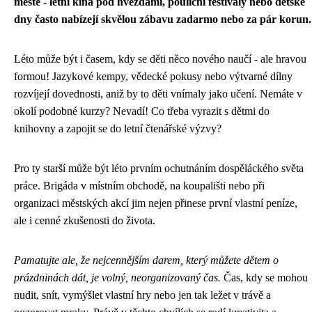
městě - letní kina pod hvězdami, pouliční festivaly nebo dětské
dny často nabízejí skvělou zábavu zadarmo nebo za pár korun.
Léto může být i časem, kdy se děti něco nového naučí - ale hravou
formou! Jazykové kempy, vědecké pokusy nebo výtvarné dílny
rozvíjejí dovednosti, aniž by to děti vnímaly jako učení. Nemáte v
okolí podobné kurzy? Nevadí! Co třeba vyrazit s dětmi do
knihovny a zapojit se do letní čtenářské výzvy?
Pro ty starší může být léto prvním ochutnáním dospěláckého světa
práce. Brigáda v místním obchodě, na koupališti nebo při
organizaci městských akcí jim nejen přinese první vlastní peníze,
ale i cenné zkušenosti do života.
Pamatujte ale, že nejcennějším darem, který můžete dětem o
prázdninách dát, je volný, neorganizovaný čas.
Čas, kdy se mohou
nudit, snít, vymýšlet vlastní hry nebo jen tak ležet v trávě a