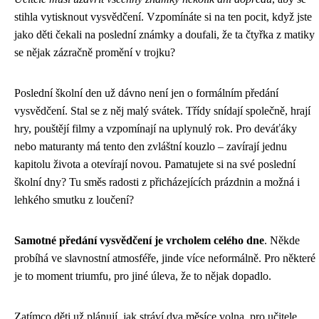
stihla vytisknout vysvědčení. Vzpomínáte si na ten pocit, když jste
jako děti čekali na poslední známky a doufali, že ta čtyřka z matiky
se nějak zázračně promění v trojku?
Poslední školní den už dávno není jen o formálním předání
vysvědčení. Stal se z něj malý svátek. Třídy snídají společně, hrají
hry, pouštějí filmy a vzpomínají na uplynulý rok. Pro deváťáky
nebo maturanty má tento den zvláštní kouzlo – zavírají jednu
kapitolu života a otevírají novou. Pamatujete si na své poslední
školní dny? Tu směs radosti z přicházejících prázdnin a možná i
lehkého smutku z loučení?
Samotné předání vysvědčení je vrcholem celého dne
. Někde
probíhá ve slavnostní atmosféře, jinde více neformálně. Pro některé
je to moment triumfu, pro jiné úleva, že to nějak dopadlo.
Zatímco děti už plánují, jak stráví dva měsíce volna, pro učitele