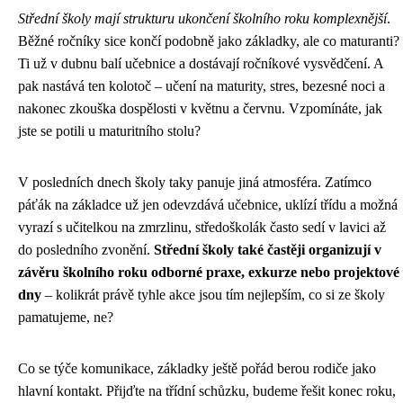
Střední školy mají strukturu ukončení školního roku komplexnější
.
Běžné ročníky sice končí podobně jako základky, ale co maturanti?
Ti už v dubnu balí učebnice a dostávají ročníkové vysvědčení. A
pak nastává ten kolotoč – učení na maturity, stres, bezesné noci a
nakonec zkouška dospělosti v květnu a červnu. Vzpomínáte, jak
jste se potili u maturitního stolu?
V posledních dnech školy taky panuje jiná atmosféra. Zatímco
páťák na základce už jen odevzdává učebnice, uklízí třídu a možná
vyrazí s učitelkou na zmrzlinu, středoškolák často sedí v lavici až
do posledního zvonění.
Střední školy také častěji organizují v
závěru školního roku odborné praxe, exkurze nebo projektové
dny
– kolikrát právě tyhle akce jsou tím nejlepším, co si ze školy
pamatujeme, ne?
Co se týče komunikace, základky ještě pořád berou rodiče jako
hlavní kontakt. Přijďte na třídní schůzku, budeme řešit konec roku,