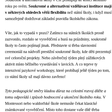
roku po svém.
Soukromé a alternativní vzdělávací instituce mají
v některých ohledech větší flexibilitu
než státní školy, i když musí
samozřejmě dodržovat základní pravidla školského zákona.
Víte, jak to vypadá v praxi? Zatímco na státních školách prostě
zazvonilo, rozdalo se vysvědčení a hurá na prázdniny, soukromé
školy to často pojímají jinak. Představte si třeba slavnostní
ceremoniál na nádvoří prestižní soukromé školy, kde děti prezentují
své celoroční projekty. Nebo závěrečný týden plný zážitkových
aktivit místo běžného vysedávání v lavicích. A co teprve ty
intenzivní jazykové workshopy, které probíhají ještě týden po tom,
co státní školy už mají dávno zavřeno!
Tyto pedagogické směry kladou důraz na celostní rozvoj dítěte a
tomu odpovídá i způsob hodnocení a ukončení školního roku.
V
Montessori nebo waldorfské škole nemusíte čekat klasické
známkované vysvědčení. Místo toho dostane vaše dítě třeba