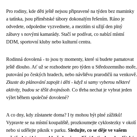
Pro rodiny, kde děti ještě nejsou připravené na týden bez maminky
a tatínka, jsou příměstské tábory dokonalým řešením. Ráno je
odvedete, odpoledne vyzvednete, a mezitím si užijí den plný
zábavy s novými kamarády. Stačí se podívat, co nabízí místní
DDM, sportovní kluby nebo kulturní centra.
Rodinná dovolená - to jsou ty momenty, které si budete pamatovat
ještě dlouho. Ať už se rozhodnete pro týden u Středozemního moře,
putování po českých hradech, nebo návštěvu prarodičů na venkově.
Zkuste do plánování zapojit i děti - když si samy vyberou některé
aktivity, budou se těšit dvojnásob.
Co třeba nechat je vybrat jeden
výlet během společné dovolené?
A co dny, kdy zůstanete doma? I ty mohou být plné zážitků!
Vypravte se na místní koupaliště, prozkoumejte cyklostezky v okolí
nebo si udělejte piknik v parku.
Sledujte, co se děje ve vašem