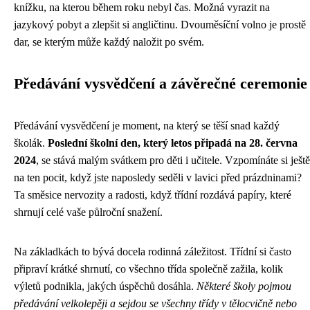
knížku, na kterou během roku nebyl čas. Možná vyrazit na
jazykový pobyt a zlepšit si angličtinu. Dvouměsíční volno je prostě
dar, se kterým může každý naložit po svém.
Předávání vysvědčení a závěrečné ceremonie
Předávání vysvědčení je moment, na který se těší snad každý
školák.
Poslední školní den, který letos připadá na 28. června
2024
, se stává malým svátkem pro děti i učitele. Vzpomínáte si ještě
na ten pocit, když jste naposledy seděli v lavici před prázdninami?
Ta směsice nervozity a radosti, když třídní rozdává papíry, které
shrnují celé vaše půlroční snažení.
Na základkách to bývá docela rodinná záležitost. Třídní si často
připraví krátké shrnutí, co všechno třída společně zažila, kolik
výletů podnikla, jakých úspěchů dosáhla.
Některé školy pojmou
předávání velkolepěji a sejdou se všechny třídy v tělocvičně nebo