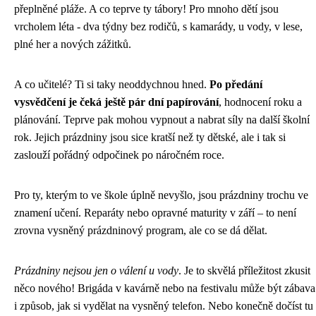
přeplněné pláže. A co teprve ty tábory! Pro mnoho dětí jsou
vrcholem léta - dva týdny bez rodičů, s kamarády, u vody, v lese,
plné her a nových zážitků.
A co učitelé? Ti si taky neoddychnou hned.
Po předání
vysvědčení je čeká ještě pár dní papírování
, hodnocení roku a
plánování. Teprve pak mohou vypnout a nabrat síly na další školní
rok. Jejich prázdniny jsou sice kratší než ty dětské, ale i tak si
zaslouží pořádný odpočinek po náročném roce.
Pro ty, kterým to ve škole úplně nevyšlo, jsou prázdniny trochu ve
znamení učení. Reparáty nebo opravné maturity v září – to není
zrovna vysněný prázdninový program, ale co se dá dělat.
Prázdniny nejsou jen o válení u vody
. Je to skvělá příležitost zkusit
něco nového! Brigáda v kavárně nebo na festivalu může být zábava
i způsob, jak si vydělat na vysněný telefon. Nebo konečně dočíst tu