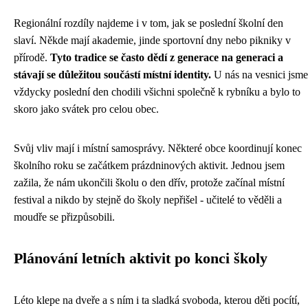
Regionální rozdíly najdeme i v tom, jak se poslední školní den
slaví. Někde mají akademie, jinde sportovní dny nebo pikniky v
přírodě.
Tyto tradice se často dědí z generace na generaci a
stávají se důležitou součástí místní identity.
U nás na vesnici jsme
vždycky poslední den chodili všichni společně k rybníku a bylo to
skoro jako svátek pro celou obec.
Svůj vliv mají i místní samosprávy. Některé obce koordinují konec
školního roku se začátkem prázdninových aktivit. Jednou jsem
zažila, že nám ukončili školu o den dřív, protože začínal místní
festival a nikdo by stejně do školy nepřišel - učitelé to věděli a
moudře se přizpůsobili.
Plánování letních aktivit po konci školy
Léto klepe na dveře a s ním i ta sladká svoboda, kterou děti pocítí,