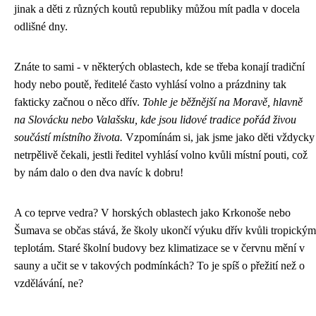
jinak a děti z různých koutů republiky můžou mít padla v docela
odlišné dny.
Znáte to sami - v některých oblastech, kde se třeba konají tradiční
hody nebo poutě, ředitelé často vyhlásí volno a prázdniny tak
fakticky začnou o něco dřív.
Tohle je běžnější na Moravě, hlavně
na Slovácku nebo Valašsku, kde jsou lidové tradice pořád živou
součástí místního života.
Vzpomínám si, jak jsme jako děti vždycky
netrpělivě čekali, jestli ředitel vyhlásí volno kvůli místní pouti, což
by nám dalo o den dva navíc k dobru!
A co teprve vedra? V horských oblastech jako Krkonoše nebo
Šumava se občas stává, že školy ukončí výuku dřív kvůli tropickým
teplotám. Staré školní budovy bez klimatizace se v červnu mění v
sauny a učit se v takových podmínkách? To je spíš o přežití než o
vzdělávání, ne?