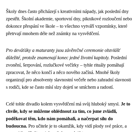
Školy dnes často přicházejí s kreativními nápady, jak poslední dny
zpestřit. Školní akademie, sportovní dny, piknikové rozloučení nebo
dokonce přespání ve škole – to všechno vytváří vzpomínky, které
přetrvají mnohem déle než známky na vysvědčení.
Pro deváťáky a maturanty jsou závěrečné ceremonie obzvlášť
důležité, protože znamenají konec jedné životní kapitoly.
Poslední
zvonění, šerpování, rozlučkové večírky – tyhle rituály pomáhají
zpracovat, že něco končí a něco nového začíná. Mnohé školy
organizují pro absolventy slavnostní večeře nebo zahradní slavnosti
s rodiči, kde se často mísí slzy dojetí se smíchem a radostí.
Celé tohle divadlo kolem vysvědčení má svůj hluboký smysl.
Je to
chvíle, kdy se můžeme ohlédnout za tím, co jsme zvládli,
poděkovat těm, kdo nám pomáhali, a načerpat sílu do
budoucna.
Pro učitele je to okamžik, kdy vidí plody své práce, a