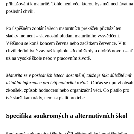
přihlašování k maturitě. Tohle není věc, kterou bys měl nechávat na
poslední chvíli.
Po úspěšném zdolání všech maturitních překážek přichází ten
sladký moment – slavnostní předání maturitního vysvědčení.
Většinou se koná koncem června nebo začátkem července. V tu
chvíli definitivně zavíráš kapitolu střední školy a otvíráš novou – ať
už na vysoké škole nebo v pracovním životě.
Maturita se v posledních letech dost mění, takže je fakt důležité mít
aktuální informace pro tvůj maturitní ročník
. Občas se upraví obsah
zkoušek, způsob hodnocení nebo organizační věci. Co platilo pro
tvé starší kamarády, nemusí platit pro tebe.
Specifika soukromých a alternativních škol
Soukromé a alternativní školy v ČR přistupují ke konci školního