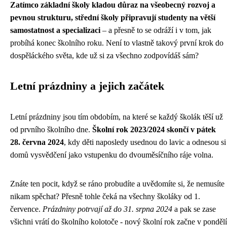
Zatímco základní školy kladou důraz na všeobecný rozvoj a
pevnou strukturu, střední školy připravují studenty na větší
samostatnost a specializaci
– a přesně to se odráží i v tom, jak
probíhá konec školního roku. Není to vlastně takový první krok do
dospěláckého světa, kde už si za všechno zodpovídáš sám?
Letní prázdniny a jejich začátek
Letní prázdniny jsou tím obdobím, na které se každý školák těší už
od prvního školního dne.
Školní rok 2023/2024 skončí v pátek
28. června 2024
, kdy děti naposledy usednou do lavic a odnesou si
domů vysvědčení jako vstupenku do dvouměsíčního ráje volna.
Znáte ten pocit, když se ráno probudíte a uvědomíte si, že nemusíte
nikam spěchat? Přesně tohle čeká na všechny školáky od 1.
července.
Prázdniny potrvají až do 31. srpna 2024
a pak se zase
všichni vrátí do školního kolotoče - nový školní rok začne v pondělí