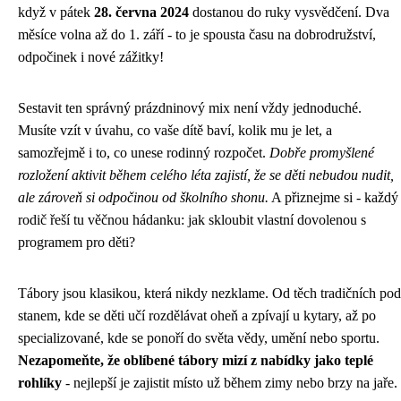
když v pátek
28. června 2024
dostanou do ruky vysvědčení. Dva
měsíce volna až do 1. září - to je spousta času na dobrodružství,
odpočinek i nové zážitky!
Sestavit ten správný prázdninový mix není vždy jednoduché.
Musíte vzít v úvahu, co vaše dítě baví, kolik mu je let, a
samozřejmě i to, co unese rodinný rozpočet.
Dobře promyšlené
rozložení aktivit během celého léta zajistí, že se děti nebudou nudit,
ale zároveň si odpočinou od školního shonu.
A přiznejme si - každý
rodič řeší tu věčnou hádanku: jak skloubit vlastní dovolenou s
programem pro děti?
Tábory jsou klasikou, která nikdy nezklame. Od těch tradičních pod
stanem, kde se děti učí rozdělávat oheň a zpívají u kytary, až po
specializované, kde se ponoří do světa vědy, umění nebo sportu.
Nezapomeňte, že oblíbené tábory mizí z nabídky jako teplé
rohlíky
- nejlepší je zajistit místo už během zimy nebo brzy na jaře.