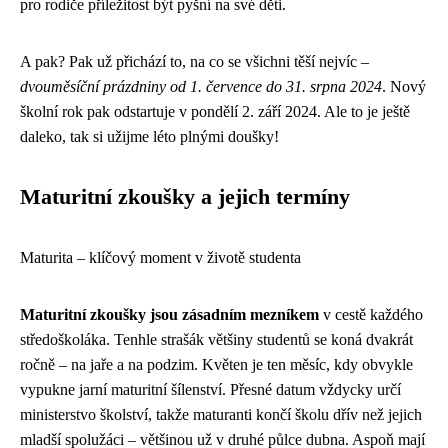
pro rodiče příležitost být pyšní na své děti.
A pak? Pak už přichází to, na co se všichni těší nejvíc –
dvouměsíční prázdniny od 1. července do 31. srpna 2024
. Nový
školní rok pak odstartuje v pondělí 2. září 2024. Ale to je ještě
daleko, tak si užijme léto plnými doušky!
Maturitní zkoušky a jejich termíny
Maturita – klíčový moment v životě studenta
Maturitní zkoušky jsou zásadním mezníkem
v cestě každého
středoškoláka. Tenhle strašák většiny studentů se koná dvakrát
ročně – na jaře a na podzim. Květen je ten měsíc, kdy obvykle
vypukne jarní maturitní šílenství. Přesné datum vždycky určí
ministerstvo školství, takže maturanti končí školu dřív než jejich
mladší spolužáci – většinou už v druhé půlce dubna. Aspoň mají