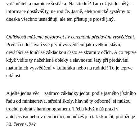
volá učitelka mamince šesťáka. Na střední? Tam už jsi dospělý –
informace dostáváš ty, ne rodiče. Jasně, elektronické systémy to
dneska všechno usnadňují, ale ten přístup je prostě jiný.
Odlišnosti můžeme pozorovat i v ceremonii předávání vysvědčení
.
Prvňáčci dostávají své první vysvědčení jako velkou slávu,
deváťáci se loučí se základkou často se slzami v očích. A co teprve
když vidíte ty nažehlené obleky a slavnostní šaty při předávání
maturitních vysvědčení v kulturáku nebo na radnici! To je teprve
událost.
A ještě jedna věc – zatímco základky jedou podle jasného jízdního
řádu od ministerstva, střední školy, hlavně ty odborné, si můžou
trochu pohrát s harmonogramem. Třeba když máš praxi v
autoservisu nebo v nemocnici, nemůžeš jen tak skončit, protože je
30. června, že?