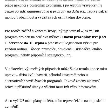
práce nekončí s posledním zvoněním.
I po rozdání vysvědčení je
čekají porady, administrativa a přípravy na další rok
. Teprve pak si
mohou vydechnout a využít svých osmi týdnů dovolené.
Pro rodiče začíná s koncem školy jiný typ starostí – jak zajistit
program pro děti na celé dva měsíce?
Hlavní prázdniny trvají od
1. července do 31. srpna
a představují logistickou výzvu pro
každou rodinu. Tábory, prarodiče, dovolené... skládačka letního
programu někdy připomíná strategickou hru.
V některých výjimečných případech může škola termín konce roku
upravit – třeba kvůli havárii, přírodní katastrofě nebo u
alternativních vzdělávacích programů. Takové změny ale musí
schválit příslušné úřady a všichni musí být včas informováni.
A co vy? Už máte plány na léto, nebo teprve čekáte na to poslední
zvonění?