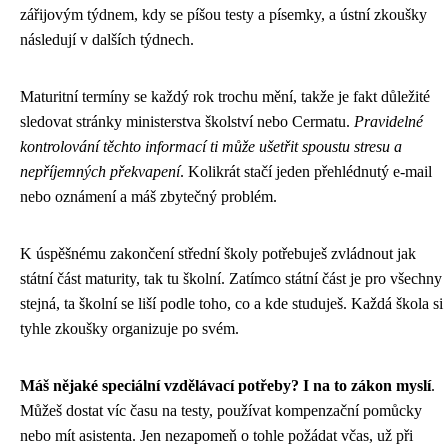
zářijovým týdnem, kdy se píšou testy a písemky, a ústní zkoušky
následují v dalších týdnech.
Maturitní termíny se každý rok trochu mění, takže je fakt důležité
sledovat stránky ministerstva školství nebo Cermatu.
Pravidelné
kontrolování těchto informací ti může ušetřit spoustu stresu a
nepříjemných překvapení
. Kolikrát stačí jeden přehlédnutý e-mail
nebo oznámení a máš zbytečný problém.
K úspěšnému zakončení střední školy potřebuješ zvládnout jak
státní část maturity, tak tu školní. Zatímco státní část je pro všechny
stejná, ta školní se liší podle toho, co a kde studuješ. Každá škola si
tyhle zkoušky organizuje po svém.
Máš nějaké speciální vzdělávací potřeby? I na to zákon myslí
.
Můžeš dostat víc času na testy, používat kompenzační pomůcky
nebo mít asistenta. Jen nezapomeň o tohle požádat včas, už při