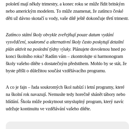
pololetí mají někdy trimestry, a konec roku se může řídit britským
nebo americkým modelem. To může znamenat, že zatímco české
děti už dávno skotačí u vody, vaše dítě ještě dokončuje třetí trimestr.
Zatímco státní školy obvykle zveřejňují pouze datum vydání
vysvědčení, soukromé a alternativní školy často poskytují detailní
plán aktivit na poslední týdny výuky.
Plánujete dovolenou hned po
konci školního roku? Radím vám – zkontrolujte si harmonogram
školy vašeho dítěte s dostatečným předstihem. Mohlo by se stát, že
byste přišli o důležitou součást vzdělávacího programu.
A co je fajn – řada soukromých škol nabízí i letní programy, které
na školní rok navazují. Nemusíte tedy horečně shánět tábory nebo
hlídání. Škola může poskytnout smysluplný program, který navíc
udržuje kontinuitu ve vzdělávání vašeho dítěte.