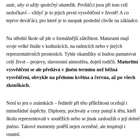
aule, aby si užily společný okamžik.
Prvňáčci jsou při tom celí
nedočkaví – vždyť je to jejich první vysvědčení v životě! A co
teprve deváťáci, pro které je to naopak poslední chvíle na základce.
Na střední škole už jde o formálnější záležitost. Maturanti mají
svoje velké finále v kulturácích, na radnicích nebo v jiných
reprezentativních prostorách. Tyhle okamžiky si budou pamatovat
celý život – projevy, slavnostní atmosféra, dojetí rodičů.
Maturitní
vysvědčení se ale předává v jiném termínu než běžná
vysvědčení, obvykle na přelomu května a června, až po všech
zkouškách.
Není to jen o známkách – ředitelé při této příležitosti oceňují i
mimořádné úspěchy. Diplomy, pochvaly a ceny putují k těm, kteří
školu reprezentovali v soutěžích nebo se jinak zasloužili o její dobré
jméno. Takové momenty potěší nejen oceněné, ale inspirují i
ostatní.