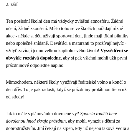
2. září.
Ten poslední školní den má vždycky zvláštní atmosféru. Žádné
učení, žádné zkoušení. Místo toho se ve školách pořádají různé
akce - někde si děti užívají sportovní den, jinde mají třídní pikniky
nebo společné snídaně. Deváťáci a maturanti to prožívají nejvíc -
vždyť zavírají jednu velkou kapitolu svého života!
Vysvědčení se
obvykle rozdává dopoledne
, aby si pak všichni mohli užít první
prázdninové odpoledne naplno.
Mimochodem, některé školy využívají ředitelské volno a končí o
den dřív. To je pak radosti, když se prázdniny protáhnou třeba už
od středy!
Jak to máte s plánováním dovolené vy?
Spousta rodičů bere
dovolenou hned zkraje prázdnin
, aby mohli vyrazit s dětmi za
dobrodružstvím. Jiní čekají na srpen, kdy už nejsou taková vedra a