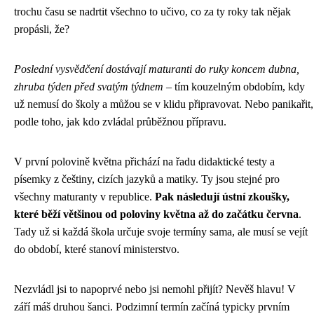
trochu času se nadrtit všechno to učivo, co za ty roky tak nějak
propásli, že?
Poslední vysvědčení dostávají maturanti do ruky koncem dubna,
zhruba týden před svatým týdnem
– tím kouzelným obdobím, kdy
už nemusí do školy a můžou se v klidu připravovat. Nebo panikařit,
podle toho, jak kdo zvládal průběžnou přípravu.
V první polovině května přichází na řadu didaktické testy a
písemky z češtiny, cizích jazyků a matiky. Ty jsou stejné pro
všechny maturanty v republice.
Pak následují ústní zkoušky,
které běží většinou od poloviny května až do začátku června
.
Tady už si každá škola určuje svoje termíny sama, ale musí se vejít
do období, které stanoví ministerstvo.
Nezvládl jsi to napoprvé nebo jsi nemohl přijít? Nevěš hlavu! V
září máš druhou šanci. Podzimní termín začíná typicky prvním