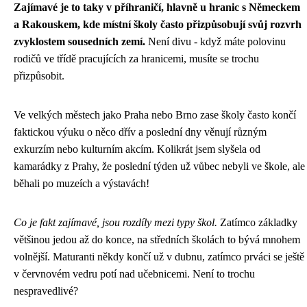
Zajímavé je to taky v příhraničí, hlavně u hranic s Německem
a Rakouskem, kde místní školy často přizpůsobují svůj rozvrh
zvyklostem sousedních zemí.
Není divu - když máte polovinu
rodičů ve třídě pracujících za hranicemi, musíte se trochu
přizpůsobit.
Ve velkých městech jako Praha nebo Brno zase školy často končí
faktickou výuku o něco dřív a poslední dny věnují různým
exkurzím nebo kulturním akcím. Kolikrát jsem slyšela od
kamarádky z Prahy, že poslední týden už vůbec nebyli ve škole, ale
běhali po muzeích a výstavách!
Co je fakt zajímavé, jsou rozdíly mezi typy škol.
Zatímco základky
většinou jedou až do konce, na středních školách to bývá mnohem
volnější. Maturanti někdy končí už v dubnu, zatímco prváci se ještě
v červnovém vedru potí nad učebnicemi. Není to trochu
nespravedlivé?