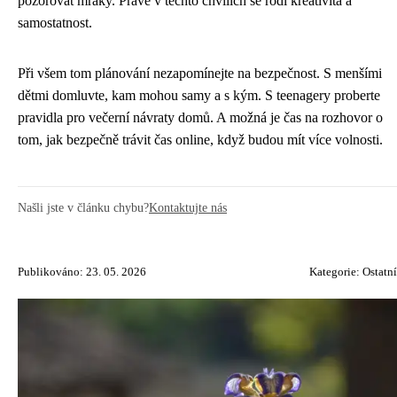
pozorovat mraky. Právě v těchto chvílích se rodí kreativita a
samostatnost.
Při všem tom plánování nezapomínejte na bezpečnost. S menšími
dětmi domluvte, kam mohou samy a s kým. S teenagery proberte
pravidla pro večerní návraty domů. A možná je čas na rozhovor o
tom, jak bezpečně trávit čas online, když budou mít více volnosti.
Našli jste v článku chybu?
Kontaktujte nás
Publikováno: 23. 05. 2026
Kategorie:
Ostatní