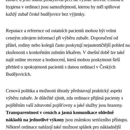
hygiena v ordinaci jsou samozřejmostí, kterou by měl splňovat
každý zubař české budějovice bez výjimky.
Reputace a reference od ostatních pacientů mohou být velmi
cenným zdrojem informací při výběru zubaře. Doporučení od
přátel, rodiny nebo kolegů často poskytují nejautentičtější pohled na
zkušenosti s konkrétním zubním lékařem. V dnešní době lze také
najít online recenze a hodnocení, která mohou poskytnout širší
přehled o spokojenosti pacientů s danou ordinací v Českých
Budějovicích.
Cenová politika a možnosti úhrady představují praktický aspekt
výběru zubaře. Je důležité zjistit, zda ordinace přijímá pacienty s
pojištěním vaší zdravotní pojišťovny a jaké služby jsou hrazeny.
Transparentnost v cenách a jasná komunikace ohledně
nákladů na jednotlivé výkony
jsou známkou seriózního přístupu.
Některé ordinace nabízejí také možnost splátek pro nákladnější