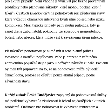
pro akutní případy. Není vhodné ji využívat pro běžné preventivní
prohlídky nebo plánované zákroky, které mohou počkat.
Zubní
lékař v Českých Budějovicích
na pohotovosti řeší především stavy,
které vyžadují okamžitou intervenci kvůli silné bolesti nebo riziku
komplikací. Mezi typické případy patří akutní pulpitida, kdy je
zánět dřeně zubu natolik pokročilý, že způsobuje nesnesitelnou
bolest, nebo absces, který může vést k závažnému šíření infekce.
Při návštěvě pohotovosti je nutné mít u sebe platný průkaz
totožnosti a kartičku pojišťovny. Péče je hrazena z veřejného
zdravotního pojištění stejně jako u běžných návštěv zubaře. Pacienti
by měli být připraveni na to, že na pohotovosti může být delší
čekací doba, protože se ošetřují pouze akutní případy podle
závažnosti stavu.
Každý
zubař České Budějovice
zapojený do pohotovostní služby
má potřebné vybavení a zkušenosti k řešení nejčastějších akutních
problémů. Ordinace pro pohotovost je vybavena rentgenem a