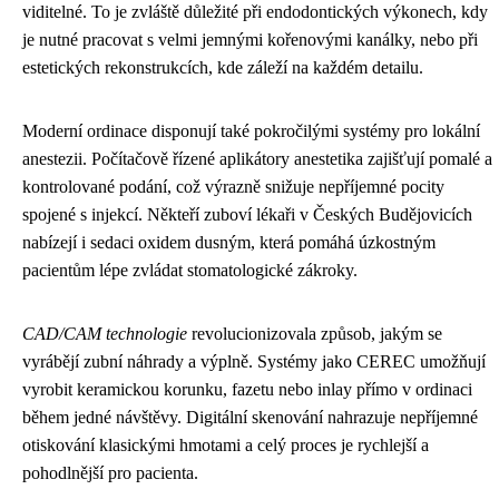
viditelné. To je zvláště důležité při endodontických výkonech, kdy
je nutné pracovat s velmi jemnými kořenovými kanálky, nebo při
estetických rekonstrukcích, kde záleží na každém detailu.
Moderní ordinace disponují také pokročilými systémy pro lokální
anestezii. Počítačově řízené aplikátory anestetika zajišťují pomalé a
kontrolované podání, což výrazně snižuje nepříjemné pocity
spojené s injekcí. Někteří zuboví lékaři v Českých Budějovicích
nabízejí i sedaci oxidem dusným, která pomáhá úzkostným
pacientům lépe zvládat stomatologické zákroky.
CAD/CAM technologie
revolucionizovala způsob, jakým se
vyrábějí zubní náhrady a výplně. Systémy jako CEREC umožňují
vyrobit keramickou korunku, fazetu nebo inlay přímo v ordinaci
během jedné návštěvy. Digitální skenování nahrazuje nepříjemné
otiskování klasickými hmotami a celý proces je rychlejší a
pohodlnější pro pacienta.