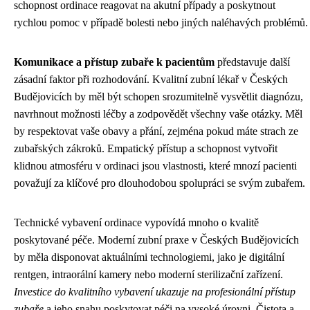
schopnost ordinace reagovat na akutní případy a poskytnout
rychlou pomoc v případě bolesti nebo jiných naléhavých problémů.
Komunikace a přístup zubaře k pacientům
představuje další
zásadní faktor při rozhodování. Kvalitní zubní lékař v Českých
Budějovicích by měl být schopen srozumitelně vysvětlit diagnózu,
navrhnout možnosti léčby a zodpovědět všechny vaše otázky. Měl
by respektovat vaše obavy a přání, zejména pokud máte strach ze
zubařských zákroků. Empatický přístup a schopnost vytvořit
klidnou atmosféru v ordinaci jsou vlastnosti, které mnozí pacienti
považují za klíčové pro dlouhodobou spolupráci se svým zubařem.
Technické vybavení ordinace vypovídá mnoho o kvalitě
poskytované péče. Moderní zubní praxe v Českých Budějovicích
by měla disponovat aktuálními technologiemi, jako je digitální
rentgen, intraorální kamery nebo moderní sterilizační zařízení.
Investice do kvalitního vybavení ukazuje na profesionální přístup
zubaře
a jeho snahu poskytovat péči na vysoké úrovni. Čistota a