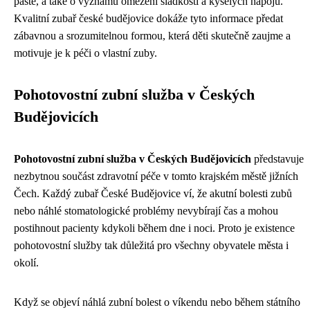
pastě, a také o významu omezení sladkostí a kyselých nápojů.
Kvalitní zubař české budějovice dokáže tyto informace předat
zábavnou a srozumitelnou formou, která děti skutečně zaujme a
motivuje je k péči o vlastní zuby.
Pohotovostní zubní služba v Českých
Budějovicích
Pohotovostní zubní služba v Českých Budějovicích
představuje
nezbytnou součást zdravotní péče v tomto krajském městě jižních
Čech. Každý zubař České Budějovice ví, že akutní bolesti zubů
nebo náhlé stomatologické problémy nevybírají čas a mohou
postihnout pacienty kdykoli během dne i noci. Proto je existence
pohotovostní služby tak důležitá pro všechny obyvatele města i
okolí.
Když se objeví náhlá zubní bolest o víkendu nebo během státního