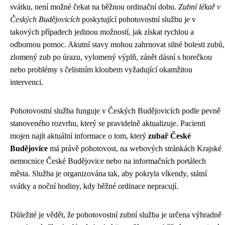
svátku, není možné čekat na běžnou ordinační dobu.
Zubní lékař v
Českých Budějovicích
poskytující pohotovostní službu je v
takových případech jedinou možností, jak získat rychlou a
odbornou pomoc. Akutní stavy mohou zahrnovat silné bolesti zubů,
zlomený zub po úrazu, vylomený výplň, zánět dásní s horečkou
nebo problémy s čelistním kloubem vyžadující okamžitou
intervenci.
Pohotovostní služba funguje v Českých Budějovicích podle pevně
stanoveného rozvrhu, který se pravidelně aktualizuje. Pacienti
mojen najít aktuální informace o tom, který
zubař České
Budějovice
má právě pohotovost, na webových stránkách Krajské
nemocnice České Budějovice nebo na informačních portálech
města. Služba je organizována tak, aby pokryla víkendy, státní
svátky a noční hodiny, kdy běžné ordinace nepracují.
Důležité je vědět, že pohotovostní zubní služba je určena výhradně