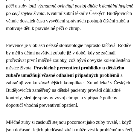
péčí o zuby totiž významně ovlivňují postoj dítěte k dentální hygieně
po celý zbytek života
. Kvalitní zubní lékař v Českých Budějovicích
věnuje dostatek času vysvětlení správných postupů čištění zubů a
motivuje děti k pravidelné péči o chrup.
Prevence je v oblasti dětské stomatologie naprosto klíčová. Rodiče
by měli s dětmi navštívit zubaře již v době, kdy se začínají
prořezávat první mléčné zoubky, což bývá obvykle kolem šestého
měsíce života.
Pravidelné preventivní prohlídky u dětského
zubaře umožňují včasné odhalení případných problémů
a
zabraňují vzniku závažnějších komplikací. Zubní lékař v Českých
Budějovicích zaměřený na dětské pacienty provádí důkladné
kontroly, sleduje správný vývoj chrupu a v případě potřeby
doporučí vhodná preventivní opatření.
Mléčné zuby si zaslouží stejnou pozornost jako zuby trvalé, i když
jsou dočasné. Jejich předčasná ztráta může vést k problémům s řečí,