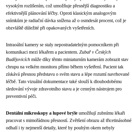
vysokým rozlišením, což umožňuje přesnější diagnostiku a
efektivnější plánování léčby. Oproti klasickým analogovým
snímkům je radiační dávka snížena až o osmdesát procent, což je
obzvláště důležité při opakovaných vyšetřeních.
Intraoální kamery se staly nepostradatelným pomocníkem při
komunikaci mezi lékařem a pacientem.
Zubař v Českých
Budějovicích
může díky těmto miniaturním kamerám zobrazit stav
chrupu na velkém monitoru přímo během vyšetření. Pacient tak
získává přesnou představu o svém stavu a lépe rozumí navrhované
léčbě. Tato vizuální dokumentace také slouží k dlouhodobému
sledování vývoje zdravotního stavu a je cenným nástrojem pro
preventivní péči.
Dentální mikroskopy a lupové brýle
umožňují zubnímu lékaři
pracovat s mimořádnou přesností. Zvětšení obrazu až třicetinásobné
odhalí i ty nejmenší detaily, které by pouhým okem nebyly