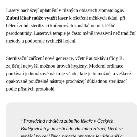
Lasery nacházejí uplatnění v různých oblastech stomatologie.
Zubní lékař může využít laser
k ošetření měkkých tkání, při
bělení zubů, sterilizaci kořenových kanálků nebo k léčbě
parodontitidy. Laserová terapie je často méně invazivní než tradiční
metody a podporuje rychlejší hojení.
Sterilizační zařízení nové generace, včetně autoklávu třídy B,
zajišťují nejvyšší možnou úroveň hygieny. Moderní ordinace
používají jednorázové nástroje všude, kde je to možné, a veškeré
opakovaně použitelné nástroje procházejí důkladnou sterilizací
podle přísných protokolů.
Pravidelná návštěva zubního lékaře v Českých
Budějovicích je investicí do vlastního zdraví, která se
vyplácí po celý život, protože prevence je vždy lepší a