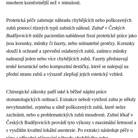
mnohem komfortnější než v minulosti.
Protetická péče zahrnuje náhradu chybějících nebo poškozených
zubů pomocí různých typů zubních náhrad.
Zubař v Českých
Budějovicích
může pacientům nabídnout fixní protetické práce jako
jsou korunky, můstky či fazety, nebo snímatelné protézy. Korunky
slouží k ochraně a zpevnění oslabených zubů, zatímco můstky
nahrazují jeden nebo více chybějících zubů. Fazety představují
tenké keramické nebo kompozitní destičky, které se nalepují na
přední stranu zubů a výrazně zlepšují jejich estetický vzhled.
Chirurgické zákroky patří také k běžné náplni práce
stomatologických ordinací. Extrakce neboli vytržení zubu je někdy
nevyhnutelné, zejména u silně poškozených zubů, které nelze
zachránit, nebo u problematických zubů moudrosti. Zubní lékař v
Českých Budějovicích provádí tyto výkony s maximální šetrností a
s využitím kvalitní lokální anestezie. Po extrakci následuje péče o
ránu a případné plánování náhrady chybějícího zubu.