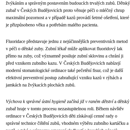
žvýkáním a správným postavením budoucích trvalých zubů. Dětský
zubař v Českých Budějovicích proto věnuje péči o mléčný chrup
maximální pozornost a v případě kazů provádí šetrné ošetření, které
je přizpůsobeno věku a potřebám malého pacienta.
Fluoridace představuje jednu z nejúčinnějších preventivních metod
v péči o dětské zuby. Zubní lékař může aplikovat fluoridový lak
přímo na zuby, což významně posiluje zubní sklovinu a chrání ji
před vznikem zubního kazu. V Českých Budějovicích nabízejí
moderní stomatologické ordinace také pečetění fisur, což je další
efektivní preventivní postup zabraňující vzniku kazů v rýhách a
jamkách na žvýkacích plochách zubů.
Výchova k správné ústní hygieně začíná již v raném dětství
a dětský
zubař hraje v tomto procesu nezastupitelnou roli. Během návštěv
ordinace v Českých Budějovicích děti získávají cenné rady o
správné technice čištění zubů, vhodném výběru zubního kartáčku a