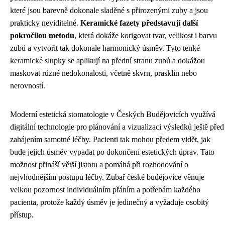
které jsou barevně dokonale sladěné s přirozenými zuby a jsou
prakticky neviditelné.
Keramické fazety představují další
pokročilou metodu
, která dokáže korigovat tvar, velikost i barvu
zubů a vytvořit tak dokonale harmonický úsměv. Tyto tenké
keramické slupky se aplikují na přední stranu zubů a dokážou
maskovat různé nedokonalosti, včetně skvrn, prasklin nebo
nerovností.
Moderní estetická stomatologie v Českých Budějovicích využívá
digitální technologie pro plánování a vizualizaci výsledků ještě před
zahájením samotné léčby. Pacienti tak mohou předem vidět, jak
bude jejich úsměv vypadat po dokončení estetických úprav. Tato
možnost přináší větší jistotu a pomáhá při rozhodování o
nejvhodnějším postupu léčby. Zubař české budějovice věnuje
velkou pozornost individuálním přáním a potřebám každého
pacienta, protože každý úsměv je jedinečný a vyžaduje osobitý
přístup.