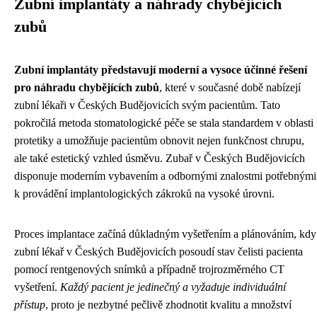
Zubní implantáty a náhrady chybějících
zubů
Zubní implantáty představují moderní a vysoce účinné řešení
pro náhradu chybějících zubů
, které v současné době nabízejí
zubní lékaři v Českých Budějovicích svým pacientům. Tato
pokročilá metoda stomatologické péče se stala standardem v oblasti
protetiky a umožňuje pacientům obnovit nejen funkčnost chrupu,
ale také estetický vzhled úsměvu. Zubař v Českých Budějovicích
disponuje moderním vybavením a odbornými znalostmi potřebnými
k provádění implantologických zákroků na vysoké úrovni.
Proces implantace začíná důkladným vyšetřením a plánováním, kdy
zubní lékař v Českých Budějovicích posoudí stav čelisti pacienta
pomocí rentgenových snímků a případně trojrozměrného CT
vyšetření.
Každý pacient je jedinečný a vyžaduje individuální
přístup
, proto je nezbytné pečlivě zhodnotit kvalitu a množství