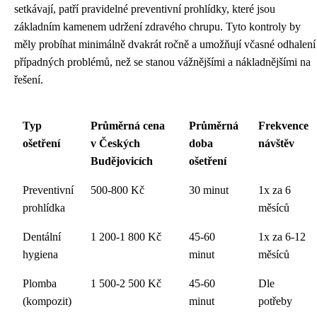
setkávají, patří pravidelné preventivní prohlídky, které jsou
základním kamenem udržení zdravého chrupu. Tyto kontroly by
měly probíhat minimálně dvakrát ročně a umožňují včasné odhalení
případných problémů, než se stanou vážnějšími a nákladnějšími na
řešení.
Typ
Průměrná cena
Průměrná
Frekvence
ošetření
v Českých
doba
návštěv
Budějovicích
ošetření
Preventivní
500-800 Kč
30 minut
1x za 6
prohlídka
měsíců
Dentální
1 200-1 800 Kč
45-60
1x za 6-12
hygiena
minut
měsíců
Plomba
1 500-2 500 Kč
45-60
Dle
(kompozit)
minut
potřeby