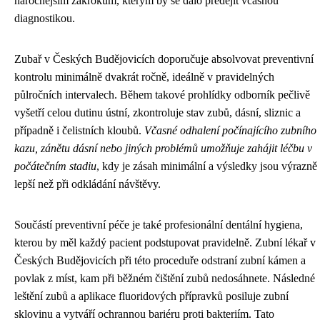
náročnějším zákrokům, kterým by se dalo předejít včasnou
diagnostikou.
Zubař v Českých Budějovicích doporučuje absolvovat preventivní
kontrolu minimálně dvakrát ročně, ideálně v pravidelných
půlročních intervalech. Během takové prohlídky odborník pečlivě
vyšetří celou dutinu ústní, zkontroluje stav zubů, dásní, sliznic a
případně i čelistních kloubů.
Včasné odhalení počínajícího zubního
kazu, zánětu dásní nebo jiných problémů umožňuje zahájit léčbu v
počátečním stadiu
, kdy je zásah minimální a výsledky jsou výrazně
lepší než při odkládání návštěvy.
Součástí preventivní péče je také profesionální dentální hygiena,
kterou by měl každý pacient podstupovat pravidelně. Zubní lékař v
Českých Budějovicích při této proceduře odstraní zubní kámen a
povlak z míst, kam při běžném čištění zubů nedosáhnete. Následné
leštění zubů a aplikace fluoridových přípravků posiluje zubní
sklovinu a vytváří ochrannou bariéru proti bakteriím. Tato