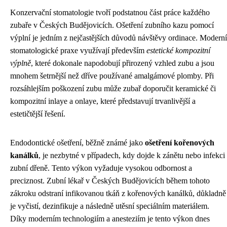
Konzervační stomatologie tvoří podstatnou část práce každého
zubaře v Českých Budějovicích. Ošetření zubního kazu pomocí
výplní je jedním z nejčastějších důvodů návštěvy ordinace. Moderní
stomatologické praxe využívají především
estetické kompozitní
výplně
, které dokonale napodobují přirozený vzhled zubu a jsou
mnohem šetrnější než dříve používané amalgámové plomby. Při
rozsáhlejším poškození zubu může zubař doporučit keramické či
kompozitní inlaye a onlaye, které představují trvanlivější a
estetičtější řešení.
Endodontické ošetření, běžně známé jako
ošetření kořenových
kanálků
, je nezbytné v případech, kdy dojde k zánětu nebo infekci
zubní dřeně. Tento výkon vyžaduje vysokou odbornost a
preciznost. Zubní lékař v Českých Budějovicích během tohoto
zákroku odstraní infikovanou tkáň z kořenových kanálků, důkladně
je vyčistí, dezinfikuje a následně utěsní speciálním materiálem.
Díky moderním technologiím a anesteziím je tento výkon dnes