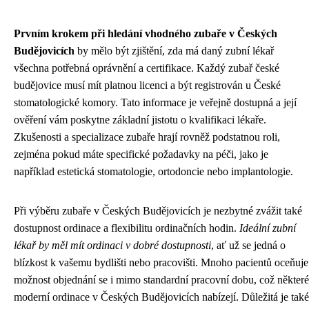
Prvním krokem při hledání vhodného zubaře v Českých
Budějovicích
by mělo být zjištění, zda má daný zubní lékař
všechna potřebná oprávnění a certifikace. Každý zubař české
budějovice musí mít platnou licenci a být registrován u České
stomatologické komory. Tato informace je veřejně dostupná a její
ověření vám poskytne základní jistotu o kvalifikaci lékaře.
Zkušenosti a specializace zubaře hrají rovněž podstatnou roli,
zejména pokud máte specifické požadavky na péči, jako je
například estetická stomatologie, ortodoncie nebo implantologie.
Při výběru zubaře v Českých Budějovicích je nezbytné zvážit také
dostupnost ordinace a flexibilitu ordinačních hodin.
Ideální zubní
lékař by měl mít ordinaci v dobré dostupnosti
, ať už se jedná o
blízkost k vašemu bydlišti nebo pracovišti. Mnoho pacientů oceňuje
možnost objednání se i mimo standardní pracovní dobu, což některé
moderní ordinace v Českých Budějovicích nabízejí. Důležitá je také