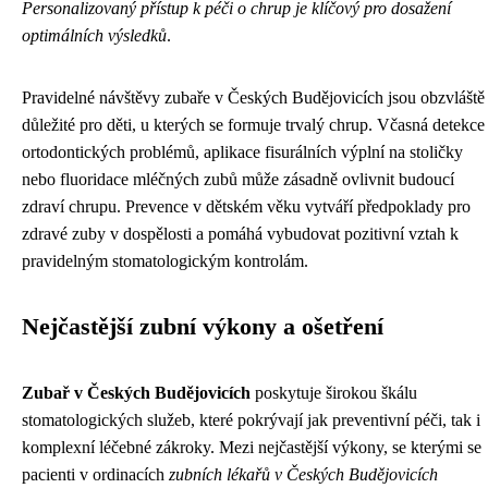
Personalizovaný přístup k péči o chrup je klíčový pro dosažení
optimálních výsledků
.
Pravidelné návštěvy zubaře v Českých Budějovicích jsou obzvláště
důležité pro děti, u kterých se formuje trvalý chrup. Včasná detekce
ortodontických problémů, aplikace fisurálních výplní na stoličky
nebo fluoridace mléčných zubů může zásadně ovlivnit budoucí
zdraví chrupu. Prevence v dětském věku vytváří předpoklady pro
zdravé zuby v dospělosti a pomáhá vybudovat pozitivní vztah k
pravidelným stomatologickým kontrolám.
Nejčastější zubní výkony a ošetření
Zubař v Českých Budějovicích
poskytuje širokou škálu
stomatologických služeb, které pokrývají jak preventivní péči, tak i
komplexní léčebné zákroky. Mezi nejčastější výkony, se kterými se
pacienti v ordinacích
zubních lékařů v Českých Budějovicích