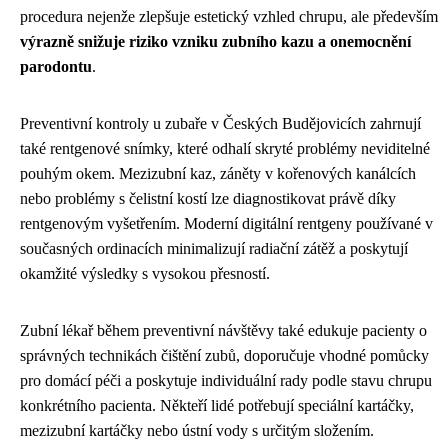
procedura nejenže zlepšuje estetický vzhled chrupu, ale především
výrazně snižuje riziko vzniku zubního kazu a onemocnění
parodontu
.
Preventivní kontroly u zubaře v Českých Budějovicích zahrnují
také rentgenové snímky, které odhalí skryté problémy neviditelné
pouhým okem. Mezizubní kaz, záněty v kořenových kanálcích
nebo problémy s čelistní kostí lze diagnostikovat právě díky
rentgenovým vyšetřením. Moderní digitální rentgeny používané v
současných ordinacích minimalizují radiační zátěž a poskytují
okamžité výsledky s vysokou přesností.
Zubní lékař během preventivní návštěvy také edukuje pacienty o
správných technikách čištění zubů, doporučuje vhodné pomůcky
pro domácí péči a poskytuje individuální rady podle stavu chrupu
konkrétního pacienta. Někteří lidé potřebují speciální kartáčky,
mezizubní kartáčky nebo ústní vody s určitým složením.