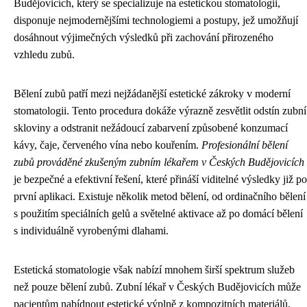
Budějovicích, který se specializuje na estetickou stomatologii,
disponuje nejmodernějšími technologiemi a postupy, jež umožňují
dosáhnout výjimečných výsledků při zachování přirozeného
vzhledu zubů.
Bělení zubů patří mezi nejžádanější estetické zákroky v moderní
stomatologii. Tento procedura dokáže výrazně zesvětlit odstín zubní
skloviny a odstranit nežádoucí zabarvení způsobené konzumací
kávy, čaje, červeného vína nebo kouřením.
Profesionální bělení
zubů prováděné zkušeným zubním lékařem v Českých Budějovicích
je bezpečné a efektivní řešení, které přináší viditelné výsledky již po
první aplikaci. Existuje několik metod bělení, od ordinačního bělení
s použitím speciálních gelů a světelné aktivace až po domácí bělení
s individuálně vyrobenými dlahami.
Estetická stomatologie však nabízí mnohem širší spektrum služeb
než pouze bělení zubů. Zubní lékař v Českých Budějovicích může
pacientům nabídnout estetické výplně z kompozitních materiálů,