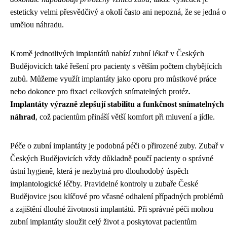
esteticky velmi přesvědčivý a okolí často ani nepozná, že se jedná o
umělou náhradu.
Kromě jednotlivých implantátů nabízí zubní lékař v Českých
Budějovicích také řešení pro pacienty s větším počtem chybějících
zubů. Můžeme využít implantáty jako oporu pro můstkové práce
nebo dokonce pro fixaci celkových snímatelných protéz.
Implantáty výrazně zlepšují stabilitu a funkčnost snímatelných
náhrad
, což pacientům přináší větší komfort při mluvení a jídle.
Péče o zubní implantáty je podobná péči o přirozené zuby. Zubař v
Českých Budějovicích vždy důkladně poučí pacienty o správné
ústní hygieně, která je nezbytná pro dlouhodobý úspěch
implantologické léčby. Pravidelné kontroly u zubaře České
Budějovice jsou klíčové pro včasné odhalení případných problémů
a zajištění dlouhé životnosti implantátů. Při správné péči mohou
zubní implantáty sloužit celý život a poskytovat pacientům