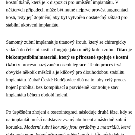
kostní tkáně, která je k dispozici pro umístění implantátu. V
některých případech může být nutné nejprve provést augmentaci
kosti, tedy její doplnění, aby byl vytvořen dostatečný základ pro
stabilní ukotvení implantátu.
Samotný zubní implantát je titanový šroub, který se chirurgicky
vkládá do čelistní kosti a funguje jako umělý kořen zubu.
Titan je
biokompatibilní materiál, který se přirozeně spojuje s kostní
tkání
v procesu nazývaném oseointegrace. Tento proces trvá
obvykle několik měsíců a je klíčový pro dlouhodobou stabilitu
implantátu. Zubař České Budějovice dbá na to, aby celý proces
hojení probíhal bez komplikací a pravidelně kontroluje stav
implantátu během období hojení.
Po úspěšném zhojení a osseointegraci následuje druhá fáze, kdy se
na implantát umístí nadstavec zvaný abutment a následně zubní
korunka.
Moderní zubní korunky jsou vyráběny z materiálů, které
dokonale napodobují přirozený vzhled zubů
, takže výsledek je