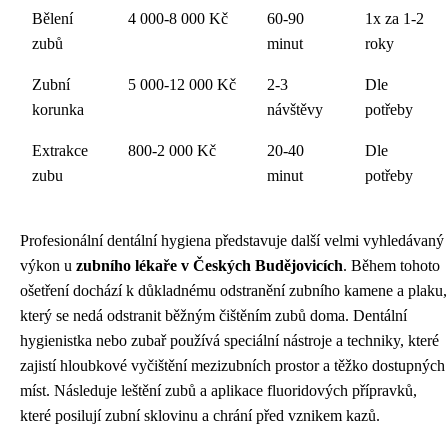
Bělení
4 000-8 000 Kč
60-90
1x za 1-2
zubů
minut
roky
Zubní
5 000-12 000 Kč
2-3
Dle
korunka
návštěvy
potřeby
Extrakce
800-2 000 Kč
20-40
Dle
zubu
minut
potřeby
Profesionální dentální hygiena představuje další velmi vyhledávaný
výkon u
zubního lékaře v Českých Budějovicích
. Během tohoto
ošetření dochází k důkladnému odstranění zubního kamene a plaku,
který se nedá odstranit běžným čištěním zubů doma. Dentální
hygienistka nebo zubař používá speciální nástroje a techniky, které
zajistí hloubkové vyčištění mezizubních prostor a těžko dostupných
míst. Následuje leštění zubů a aplikace fluoridových přípravků,
které posilují zubní sklovinu a chrání před vznikem kazů.