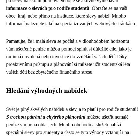
po slevy na školní potřeby. Nebojte se aktivně vyhledávat
informace o slevách pro rodiče studentů
. Obraťte se na vaši
obec, kraj, nebo přímo na instituce, které slevy nabízí. Mnoho
informací naleznete také na specializovaných webových stránkách.
Pamatujte, že i malá sleva se počítá a v dlouhodobém horizontu
vám ušetřené peníze můžou pomoci splnit si důležité cíle, jako je
rodinná dovolená nebo investice do vzdělání vašich dětí. Díky
proaktivnímu přístupu a plánování si můžete užít studentská léta
vašich dětí bez zbytečného finančního stresu.
Hledání výhodných nabídek
Svět je plný skvělých nabídek a slev, a to platí i pro rodiče studentů!
S trochou pátrání a chytrého plánování
můžete ušetřit nemalé
peníze v mnoha oblastech. Mnoho obchodů a služeb nabízí
speciální slevy pro studenty a často se tyto výhody vztahují i na