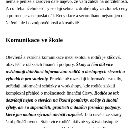
nemalé peníze a zároveň dáte najevo, že vám záleží na udržitelnosti.
A co třeba učebnice? Ty se dají sehnat z druhé ruky za zlomek ceny
a po roce je zase poslat dál. Recyklace a secondhand nejsou jen o
šetření, ale i o zodpovědnosti a kreativitě.
Komunikace ve škole
Otevřená a vstřícná komunikace mezi školou a rodiči je klíčová,
obzvlášť v otázkách finanční podpory.
Školy si čím dál více
uvědomují důležitost informování rodičů o dostupných slevách a
výhodách pro studenty.
Pravidelně rozesílají informační e-maily,
pořádají informační schůzky a workshopy, kde rodiče získají
komplexní přehled o možnostech finanční úlevy.
Rodiče se tak
dozvídají nejen o slevách na školní pomůcky, obědy či školní
výlety, ale i o stipendiích, grantech a dalších formách podpory,
které jim mohou výrazně ulehčit rozpočet.
Tato osvěta ze strany
škol přináší ovoce. Stále více rodičů aktivně využívá dostupné