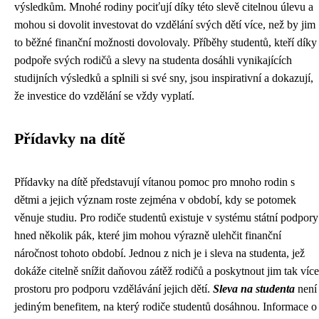
výsledkům. Mnohé rodiny pociťují díky této slevě citelnou úlevu a
mohou si dovolit investovat do vzdělání svých dětí více, než by jim
to běžné finanční možnosti dovolovaly. Příběhy studentů, kteří díky
podpoře svých rodičů a slevy na studenta dosáhli vynikajících
studijních výsledků a splnili si své sny, jsou inspirativní a dokazují,
že investice do vzdělání se vždy vyplatí.
Přídavky na dítě
Přídavky na dítě představují vítanou pomoc pro mnoho rodin s
dětmi a jejich význam roste zejména v období, kdy se potomek
věnuje studiu. Pro rodiče studentů existuje v systému státní podpory
hned několik pák, které jim mohou výrazně ulehčit finanční
náročnost tohoto období. Jednou z nich je i sleva na studenta, jež
dokáže citelně snížit daňovou zátěž rodičů a poskytnout jim tak více
prostoru pro podporu vzdělávání jejich dětí.
Sleva na studenta
není
jediným benefitem, na který rodiče studentů dosáhnou. Informace o