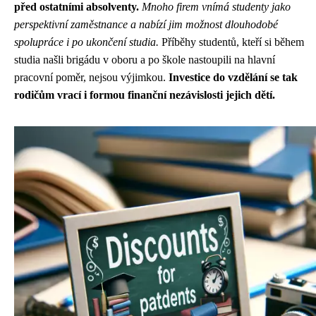
před ostatními absolventy.
Mnoho firem vnímá studenty jako
perspektivní zaměstnance a nabízí jim možnost dlouhodobé
spolupráce i po ukončení studia.
Příběhy studentů, kteří si během
studia našli brigádu v oboru a po škole nastoupili na hlavní
pracovní poměr, nejsou výjimkou.
Investice do vzdělání se tak
rodičům vrací i formou finanční nezávislosti jejich dětí.