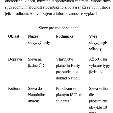
obchodech, kinech, muzeích či sportovních centrech. Mnohé firmy
si uvědomují náročnost studentského života a snaží se vyjít vstříc i
jejich rodinám. Aktivní zájem a informovanost se vyplácí!
Slevy pro rodiče studentů
Oblast
Název
Podmínky
Výše
slevy/výhody
slevy/popis
výhody
Doprava
Sleva na
Vlastnictví
Až 50% na
jízdné ČD
platné In Karty
vybrané typy
pro studenta a
jízdenek
doklad o studiu
Kultura
Sleva do
Prokázání se
Sleva se liší
Národního
platným ISICem
dle
divadla
studenta
představení,
obvykle 10-