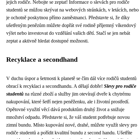
jejich rodiče. Nebojte se zeptat! Informace o slevách pro rodiče
studentů se můžou skrývat na webových stránkách, v letácích, nebo
je ochotně poskytnou přímo zaměstnanci. Představte si, že díky
ušetřeným penězům můžete dopřát své rodině příjemný víkendový
výlet nebo investovat do vzdělání vašich dětí. Stačí se jen nebát
zeptat a aktivně hledat dostupné možnosti.
Recyklace a secondhand
V duchu úspor a šetrnosti k planetě se čím dál více rodičů studentů
obrací k recyklaci a secondhandu. A dělají dobře!
Slevy pro rodiče
studentů
na různé zboží a služby jim otevírají dveře k chytrému
nakupování, které šetří nejen peněženku, ale i životní prostředí.
Opětovné využití věcí dává produktům druhý život a snižuje
množství odpadu. Představte si, že váš student potřebuje novou
zimní bundu. Místo kupování nové, drahé, můžete využít slevy pro
rodiče studentů a pořídit kvalitní bundu z second handu. Ušetříte