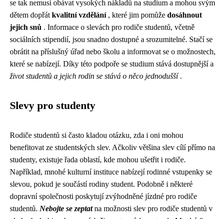
se tak nemusí obávat vysokých nákladů na studium a mohou svým
dětem dopřát
kvalitní vzdělání
, které jim pomůže
dosáhnout
jejich snů
. Informace o slevách pro rodiče studentů, včetně
sociálních stipendií, jsou snadno dostupné a srozumitelné. Stačí se
obrátit na příslušný úřad nebo školu a informovat se o možnostech,
které se nabízejí. Díky této podpoře se studium stává dostupnější a
život studentů a jejich rodin se stává o něco jednodušší
.
Slevy pro studenty
Rodiče studentů si často kladou otázku, zda i oni mohou
benefitovat ze studentských slev. Ačkoliv většina slev cílí přímo na
studenty, existuje řada oblastí, kde mohou ušetřit i rodiče.
Například, mnohé kulturní instituce nabízejí rodinné vstupenky se
slevou, pokud je součástí rodiny student. Podobně i některé
dopravní společnosti poskytují zvýhodněné jízdné pro rodiče
studentů.
Nebojte se zeptat
na možnosti slev pro rodiče studentů v