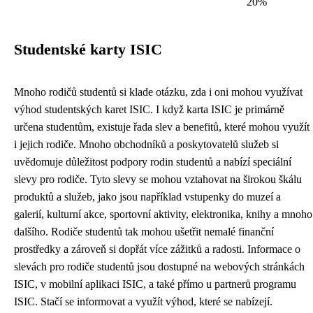
20%
Studentské karty ISIC
Mnoho rodičů studentů si klade otázku, zda i oni mohou využívat
výhod studentských karet ISIC. I když karta ISIC je primárně
určena studentům, existuje řada slev a benefitů, které mohou využít
i jejich rodiče. Mnoho obchodníků a poskytovatelů služeb si
uvědomuje důležitost podpory rodin studentů a nabízí speciální
slevy pro rodiče. Tyto slevy se mohou vztahovat na širokou škálu
produktů a služeb, jako jsou například vstupenky do muzeí a
galerií, kulturní akce, sportovní aktivity, elektronika, knihy a mnoho
dalšího. Rodiče studentů tak mohou ušetřit nemalé finanční
prostředky a zároveň si dopřát více zážitků a radosti. Informace o
slevách pro rodiče studentů jsou dostupné na webových stránkách
ISIC, v mobilní aplikaci ISIC, a také přímo u partnerů programu
ISIC. Stačí se informovat a využít výhod, které se nabízejí.