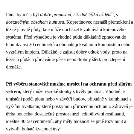
Půda by měla být
dobře propustná, středně těžká až lehčí, s
dostatečným obsahem humusu
. Kopretinovec nesnáší přemokření a
těžké jílovité půdy, kde může docházet k zahnívání kořenového
systému. Před výsadbou je vhodné půdu důkladně zpracovat do
hloubky asi 30 centimetrů a obohatit ji kvalitním kompostem nebo
vyzrálým hnojem. Důležité je zajistit dobrý odtok vody, proto na
těžších půdách přidáváme písek nebo drobný štěrk pro zlepšení
drenáže.
Při výběru stanoviště musíme myslet i na ochranu před silným
větrem
, který může vysoké stonky s květy polámat. Vhodné je
umístění podél plotu nebo v závětří budov, případně v kombinaci s
vyššími trvalkami, které poskytnou přirozenou ochranu. Zároveň je
třeba ponechat dostatečný prostor mezi jednotlivými rostlinami,
ideálně 40-50 centimetrů, aby měly možnost se plně rozvinout a
vytvořit bohatě kvetoucí trsy.