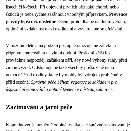
listech či květech. Při objevení prvních příznaků chorob nebo
škůdců je třeba rychle zasáhnout vhodným přípravkem.
Prevence
je vždy lepší než následné léčení
, proto dbáme na dobré větrání,
optimální vzdálenost mezi rostlinami a vyvarujeme se přelévání.
V pozdním létě a na podzim postupně omezujeme zálivku a
připravujeme rostlinu na zimní období. Poslední větší řez
provádíme nejpozději začátkem září, aby nové výhony stihly před
zimou vyzrát. Odstraňujeme také všechny poškozené nebo
nemocné části rostliny, které by mohly být zdrojem problémů v
příští sezóně.
Správná péče během vegetace je základem pro
úspěšné přezimování a bohaté kvetení v následujícím roce
.
Zazimování a jarní péče
Kopretinovec je poměrně odolná trvalka, ale správné zazimování je