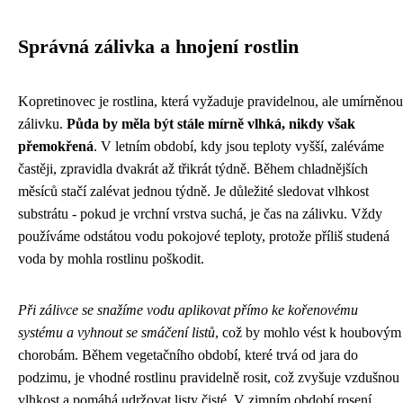
Správná zálivka a hnojení rostlin
Kopretinovec je rostlina, která vyžaduje pravidelnou, ale umírněnou
zálivku.
Půda by měla být stále mírně vlhká, nikdy však
přemokřená
. V letním období, kdy jsou teploty vyšší, zaléváme
častěji, zpravidla dvakrát až třikrát týdně. Během chladnějších
měsíců stačí zalévat jednou týdně. Je důležité sledovat vlhkost
substrátu - pokud je vrchní vrstva suchá, je čas na zálivku. Vždy
používáme odstátou vodu pokojové teploty, protože příliš studená
voda by mohla rostlinu poškodit.
Při zálivce se snažíme vodu aplikovat přímo ke kořenovému
systému a vyhnout se smáčení listů
, což by mohlo vést k houbovým
chorobám. Během vegetačního období, které trvá od jara do
podzimu, je vhodné rostlinu pravidelně rosit, což zvyšuje vzdušnou
vlhkost a pomáhá udržovat listy čisté. V zimním období rosení