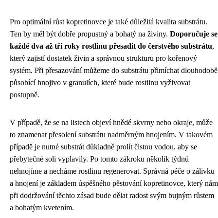
Pro optimální růst kopretinovce je také důležitá kvalita substrátu.
Ten by měl být dobře propustný a bohatý na živiny.
Doporučuje se
každé dva až tři roky rostlinu přesadit do čerstvého substrátu
,
který zajistí dostatek živin a správnou strukturu pro kořenový
systém. Při přesazování můžeme do substrátu přimíchat dlouhodobě
působící hnojivo v granulích, které bude rostlinu vyživovat
postupně.
V případě, že se na listech objeví hnědé skvrny nebo okraje, může
to znamenat přesolení substrátu nadměrným hnojením. V takovém
případě je nutné substrát důkladně prolít čistou vodou, aby se
přebytečné soli vyplavily. Po tomto zákroku několik týdnů
nehnojíme a necháme rostlinu regenerovat. Správná péče o zálivku
a hnojení je základem úspěšného pěstování kopretinovce, který nám
při dodržování těchto zásad bude dělat radost svým bujným růstem
a bohatým kvetením.