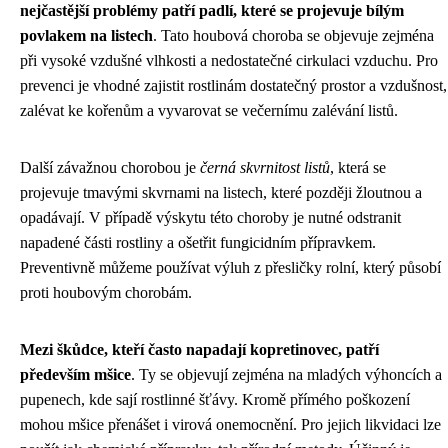
nejčastější problémy patří padlí, které se projevuje bílým
povlakem na listech
. Tato houbová choroba se objevuje zejména
při vysoké vzdušné vlhkosti a nedostatečné cirkulaci vzduchu. Pro
prevenci je vhodné zajistit rostlinám dostatečný prostor a vzdušnost,
zalévat ke kořenům a vyvarovat se večernímu zalévání listů.
Další závažnou chorobou je
černá skvrnitost listů
, která se
projevuje tmavými skvrnami na listech, které později žloutnou a
opadávají. V případě výskytu této choroby je nutné odstranit
napadené části rostliny a ošetřit fungicidním přípravkem.
Preventivně můžeme používat výluh z přesličky rolní, který působí
proti houbovým chorobám.
Mezi škůdce, kteří často napadají kopretinovec, patří
především mšice
. Ty se objevují zejména na mladých výhoncích a
pupenech, kde sají rostlinné šťávy. Kromě přímého poškození
mohou mšice přenášet i virová onemocnění. Pro jejich likvidaci lze