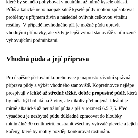
které by se mělo pohybovat v neutrální až mírně kyselé oblasti.
Příliš alkalické nebo naopak silně kyselé půdy mohou způsobovat
problémy s příjmem živin a následně ovlivnit celkovou vitalitu
rostliny. V případě nevhodného pH je možné půdu upravit
vhodnými přípravky, ale vždy je lepší vybrat stanoviště s přirozeně
vyhovujícími podmínkami.
Vhodná půda a její příprava
Pro úspěšné pěstování kopretinovce je naprosto zásadní správná
příprava půdy a výběr vhodného stanoviště. Kopretinovce nejlépe
prospívají v
lehké až středně těžké, dobře propustné půdě
, která
by měla být bohatá na živiny, ale nikoliv přehnojená. Ideální je
mírně alkalická až neutrální půda s pH v rozmezí 6,5-7,5. Před
výsadbou je nezbytné půdu důkladně zpracovat do hloubky
minimálně 30 centimetrů, odstranit všechny vytrvalé plevele a jejich
kořeny, které by mohly později konkurovat rostlinám.