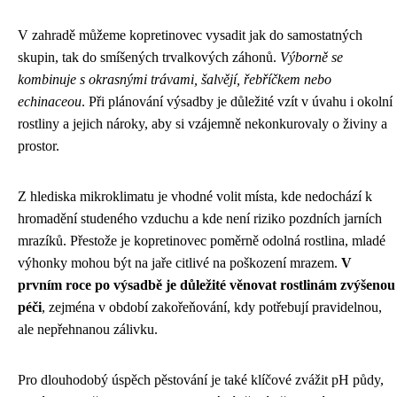
V zahradě můžeme kopretinovec vysadit jak do samostatných
skupin, tak do smíšených trvalkových záhonů.
Výborně se
kombinuje s okrasnými trávami, šalvějí, řebříčkem nebo
echinaceou
. Při plánování výsadby je důležité vzít v úvahu i okolní
rostliny a jejich nároky, aby si vzájemně nekonkurovaly o živiny a
prostor.
Z hlediska mikroklimatu je vhodné volit místa, kde nedochází k
hromadění studeného vzduchu a kde není riziko pozdních jarních
mrazíků. Přestože je kopretinovec poměrně odolná rostlina, mladé
výhonky mohou být na jaře citlivé na poškození mrazem.
V
prvním roce po výsadbě je důležité věnovat rostlinám zvýšenou
péči
, zejména v období zakořeňování, kdy potřebují pravidelnou,
ale nepřehnanou zálivku.
Pro dlouhodobý úspěch pěstování je také klíčové zvážit pH půdy,