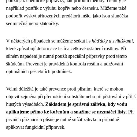
použít jak chemické přípravky, tak přírodní metody. Účinný je
například postřik z výluhu kopřiv nebo česneku. Můžeme také
podpořit výskyt přirozených predátorů mšic, jako jsou slunéčka
sedmitečná nebo zlatoočky.
V některých případech se můžeme setkat i s
háďátky a sviluškami
,
které způsobují deformace listů a celkové oslabení rostliny. Při
silném napadení je nutné použít speciální přípravky proti těmto
škůdcům. Prevencí je pravidelná kontrola rostlin a udržování
optimálních pěstebních podmínek.
Velmi důležitá je také prevence proti plísním, které se mohou
objevit zejména při přemokření substrátu nebo při pěstování v příliš
hustých výsadbách.
Základem je správná zálivka, kdy vodu
aplikujeme přímo ke kořenům a snažíme se nezmáčet listy
. Při
prvních příznacích plísně je nutné snížit zálivku a případně
aplikovat fungicidní přípravek.