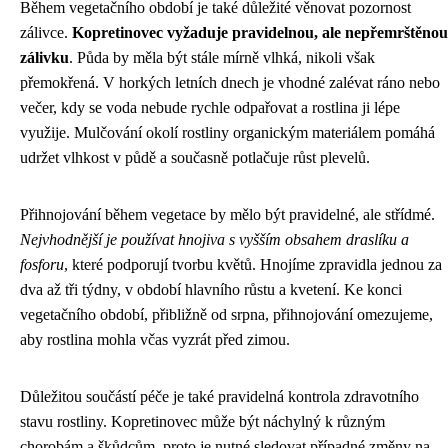
Během vegetačního období je také důležité věnovat pozornost
zálivce.
Kopretinovec vyžaduje pravidelnou, ale nepřemrštěnou
zálivku
. Půda by měla být stále mírně vlhká, nikoli však
přemokřená. V horkých letních dnech je vhodné zalévat ráno nebo
večer, kdy se voda nebude rychle odpařovat a rostlina ji lépe
využije. Mulčování okolí rostliny organickým materiálem pomáhá
udržet vlhkost v půdě a současně potlačuje růst plevelů.
Přihnojování během vegetace by mělo být pravidelné, ale střídmé.
Nejvhodnější je používat hnojiva s vyšším obsahem draslíku a
fosforu
, které podporují tvorbu květů. Hnojíme zpravidla jednou za
dva až tři týdny, v období hlavního růstu a kvetení. Ke konci
vegetačního období, přibližně od srpna, přihnojování omezujeme,
aby rostlina mohla včas vyzrát před zimou.
Důležitou součástí péče je také pravidelná kontrola zdravotního
stavu rostliny. Kopretinovec může být náchylný k různým
chorobám a škůdcům, proto je nutné sledovat případné změny na