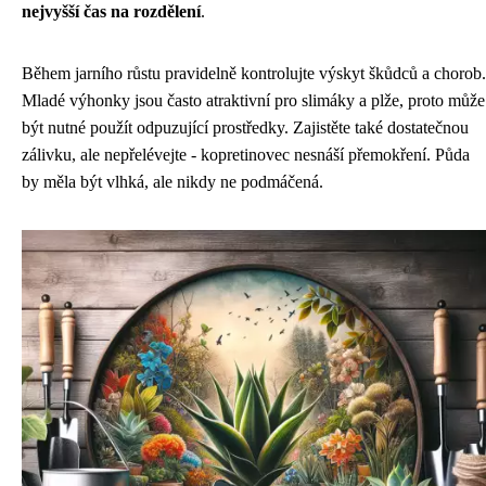
nejvyšší čas na rozdělení
.
Během jarního růstu pravidelně kontrolujte výskyt škůdců a chorob.
Mladé výhonky jsou často atraktivní pro slimáky a plže, proto může
být nutné použít odpuzující prostředky. Zajistěte také dostatečnou
zálivku, ale nepřelévejte - kopretinovec nesnáší přemokření. Půda
by měla být vlhká, ale nikdy ne podmáčená.