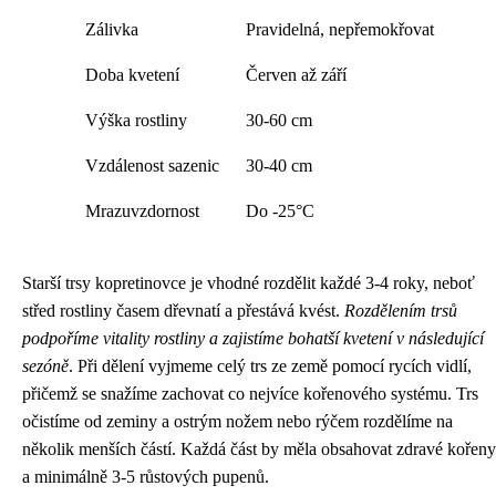
Zálivka
Pravidelná, nepřemokřovat
Doba kvetení
Červen až září
Výška rostliny
30-60 cm
Vzdálenost sazenic
30-40 cm
Mrazuvzdornost
Do -25°C
Starší trsy kopretinovce je vhodné rozdělit každé 3-4 roky, neboť
střed rostliny časem dřevnatí a přestává kvést.
Rozdělením trsů
podpoříme vitality rostliny a zajistíme bohatší kvetení v následující
sezóně
. Při dělení vyjmeme celý trs ze země pomocí rycích vidlí,
přičemž se snažíme zachovat co nejvíce kořenového systému. Trs
očistíme od zeminy a ostrým nožem nebo rýčem rozdělíme na
několik menších částí. Každá část by měla obsahovat zdravé kořeny
a minimálně 3-5 růstových pupenů.