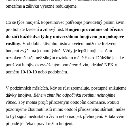
omezíme a zálivku výrazně redukujeme.
Co se týče hnojení, kopretinovec potřebuje pravidelný přísun živin
pro bohaté kvetení a zdravý růst.
Hnojení provádíme od března
do září každé dva týdny univerzálním hnojivem pro pokojové
rostliny
. V období aktivního růstu a kvetení můžeme frekvenci
hnojení zvýšit na jednou týdně. Vždy je lepší hnojit slabším
roztokem častěji než silným roztokem méně často. Důležité je také
používat hnojivo s vyváženým poměrem živin, ideálně NPK v
poměru 10-10-10 nebo podobném.
V podzimních měsících, kdy se růst zpomaluje, postupně snižujeme
dávky hnojiva.
Během zimního odpočinku rostlinu nehnojíme
vůbec
, aby mohla projít přirozeným obdobím dormance. Pokud
pozorujeme žloutnutí listů mimo období přirozeného stárnutí, může
to být signál nedostatku živin nebo naopak přehnojení. V takovém
případě je třeba upravit režim hnojení.