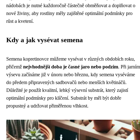
nádobách je nutné každoročně částečně obměňovat a doplňovat o
nové živiny, aby rostliny měly zajištěné optimální podmínky pro
růst a kvetení.
Kdy a jak vysévat semena
Semena kopretinovce můžeme vysévat v různých obdobích roku,
přičemž
nejvhodnější doba je časné jaro nebo podzim
. Při jarním
výsevu začínáme již v únoru nebo březnu, kdy semena vyséváme
do předem připravených sadbovačů nebo menších květináčů.
Důležité je použít kvalitní, lehký výsevní substrát, který zajistí
optimální podmínky pro klíčení. Substrát by měl být dobře
propustný a udržovat přiměřenou vlhkost.