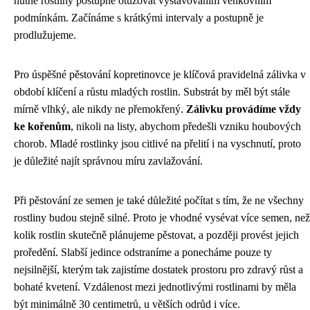
nutné rostliny postupně otužovat vystavováním venkovním
podmínkám. Začínáme s krátkými intervaly a postupně je
prodlužujeme.
Pro úspěšné pěstování kopretinovce je klíčová pravidelná zálivka v
období klíčení a růstu mladých rostlin. Substrát by měl být stále
mírně vlhký, ale nikdy ne přemokřený.
Zálivku provádíme vždy
ke kořenům
, nikoli na listy, abychom předešli vzniku houbových
chorob. Mladé rostlinky jsou citlivé na přelití i na vyschnutí, proto
je důležité najít správnou míru zavlažování.
Při pěstování ze semen je také důležité počítat s tím, že ne všechny
rostliny budou stejně silné. Proto je vhodné vysévat více semen, než
kolik rostlin skutečně plánujeme pěstovat, a později provést jejich
proředění. Slabší jedince odstraníme a ponecháme pouze ty
nejsilnější, kterým tak zajistíme dostatek prostoru pro zdravý růst a
bohaté kvetení. Vzdálenost mezi jednotlivými rostlinami by měla
být minimálně 30 centimetrů, u větších odrůd i více.