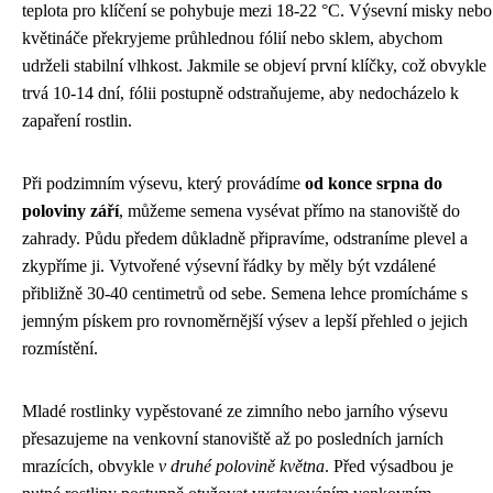
teplota pro klíčení se pohybuje mezi 18-22 °C. Výsevní misky nebo
květináče překryjeme průhlednou fólií nebo sklem, abychom
udrželi stabilní vlhkost. Jakmile se objeví první klíčky, což obvykle
trvá 10-14 dní, fólii postupně odstraňujeme, aby nedocházelo k
zapaření rostlin.
Při podzimním výsevu, který provádíme
od konce srpna do
poloviny září
, můžeme semena vysévat přímo na stanoviště do
zahrady. Půdu předem důkladně připravíme, odstraníme plevel a
zkypříme ji. Vytvořené výsevní řádky by měly být vzdálené
přibližně 30-40 centimetrů od sebe. Semena lehce promícháme s
jemným pískem pro rovnoměrnější výsev a lepší přehled o jejich
rozmístění.
Mladé rostlinky vypěstované ze zimního nebo jarního výsevu
přesazujeme na venkovní stanoviště až po posledních jarních
mrazících, obvykle
v druhé polovině května
. Před výsadbou je