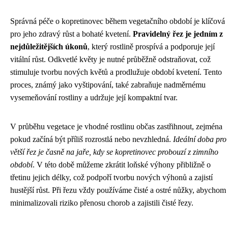
Správná péče o kopretinovec během vegetačního období je klíčová
pro jeho zdravý růst a bohaté kvetení.
Pravidelný řez je jedním z
nejdůležitějších úkonů
, který rostlině prospívá a podporuje její
vitální růst. Odkvetlé květy je nutné průběžně odstraňovat, což
stimuluje tvorbu nových květů a prodlužuje období kvetení. Tento
proces, známý jako vyštipování, také zabraňuje nadměrnému
vysemeňování rostliny a udržuje její kompaktní tvar.
V průběhu vegetace je vhodné rostlinu občas zastřihnout, zejména
pokud začíná být příliš rozrostlá nebo nevzhledná.
Ideální doba pro
větší řez je časně na jaře, kdy se kopretinovec probouzí z zimního
období
. V této době můžeme zkrátit loňské výhony přibližně o
třetinu jejich délky, což podpoří tvorbu nových výhonů a zajistí
hustější růst. Při řezu vždy používáme čisté a ostré nůžky, abychom
minimalizovali riziko přenosu chorob a zajistili čisté řezy.