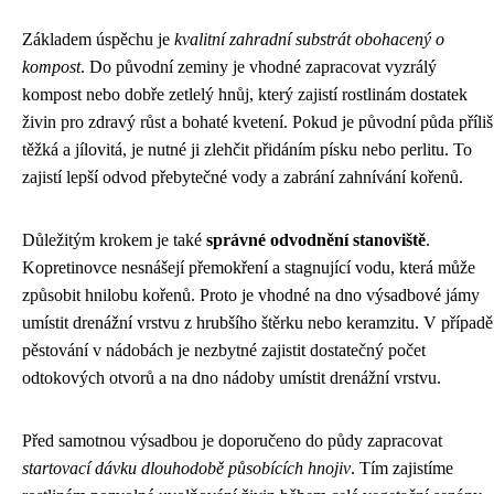
Základem úspěchu je
kvalitní zahradní substrát obohacený o
kompost
. Do původní zeminy je vhodné zapracovat vyzrálý
kompost nebo dobře zetlelý hnůj, který zajistí rostlinám dostatek
živin pro zdravý růst a bohaté kvetení. Pokud je původní půda příliš
těžká a jílovitá, je nutné ji zlehčit přidáním písku nebo perlitu. To
zajistí lepší odvod přebytečné vody a zabrání zahnívání kořenů.
Důležitým krokem je také
správné odvodnění stanoviště
.
Kopretinovce nesnášejí přemokření a stagnující vodu, která může
způsobit hnilobu kořenů. Proto je vhodné na dno výsadbové jámy
umístit drenážní vrstvu z hrubšího štěrku nebo keramzitu. V případě
pěstování v nádobách je nezbytné zajistit dostatečný počet
odtokových otvorů a na dno nádoby umístit drenážní vrstvu.
Před samotnou výsadbou je doporučeno do půdy zapracovat
startovací dávku dlouhodobě působících hnojiv
. Tím zajistíme