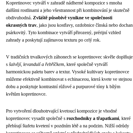
Kopretinovec vytváří v zahradě nádherné kompozice s mnoha
dalšími rostlinami a jeho všestrannost při kombinování je skutečně
obdivuhodná.
Zvláště působivě vynikne ve společnosti
okrasných trav
, jako jsou kostřavy, ozdobnice čínská nebo dochan
psárkovitý. Tyto kombinace vytváří přirozený, prérijní vzhled
zahrady a poskytují zajímavou texturu po celý rok.
V tradičních trvalkových záhonech se kopretinovec skvěle doplňuje
s
šalvějí, levandulí a řebříčkem
, které společně vytváří
harmonickou paletu barev a textur. Vysoké kultivary kopretinovce
můžeme efektivně kombinovat s echinaceou, která kvete ve stejnou
dobu a poskytuje kontrastní růžové a purpurové tóny k bílým
květům kopretinovce.
Pro vytvoření dlouhotrvající kvetoucí kompozice je vhodné
kopretinovec vysadit společně s
rozchodníky a třapatkami
, které
přebírají štafetu kvetení v pozdním létě a na podzim. Nižší odrůdy