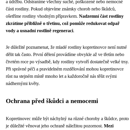
a údržbu. Odstraníme všechny suché, poškozené nebo nemocné
části rostliny. Pokud objevíme známky chorob nebo škůdců,
ošetříme rostliny vhodným přípravkem.
Nadzemní část rostliny
zkrátíme přibližně o třetinu, což pomůže redukovat odpař
vody a usnadní rostlině regeneraci
.
Je důležité poznamenat, že mladé rostliny kopretinovce není nutné
dělit tak často. První dělení provádíme obvykle až ve třetím nebo
čtvrtém roce po výsadbě, kdy rostliny vytvoří dostatečně velké trsy.
Při správné péči a pravidelném rozdělování mohou kopretinovce
růst na stejném místě mnoho let a každoročně nás těšit svými
nádhernými květy.
Ochrana před škůdci a nemocemi
Kopretinovec může být náchylný na různé choroby a škůdce, proto
je důležité věnovat jeho ochraně náležitou pozornost.
Mezi