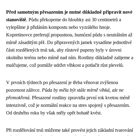
Před samotným přesazením je nutné důkladně připravit nové
stanoviště
. Půdu překopeme do hloubky asi 30 centimetrů a
vylepšíme ji přidáním kompostu nebo vyzrálého hnoje.
Kopretinovce preferují propustnou, humózní půdu s neutrálním až
mírně zásaditým pH. Do připravených jamek vysadíme jednotlivé
části rozdělených trsů tak, aby růstové pupeny byly v úrovni
okolního terénu nebo mírně nad ním. Rostliny důkladně zalijeme a
mulčujeme, což pomůže udržet vlhkost a potlačit růst plevelů.
V prvních týdnech po přesazení je třeba věnovat zvýšenou
pozornost zálivce.
Půda by měla být stále mírně vlhká, ale ne
přemokřená
. Přesazené rostliny zpravidla první rok kvetou méně
intenzivně, což je normální reakce na stres spojený s přesazením.
Od druhého roku by však měly opět bohatě kvést.
Při rozdělování trsů můžeme také provést jejich základní tvarování