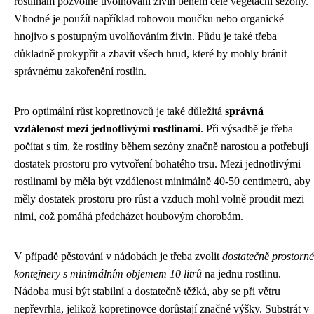
rostlinám pozvolné uvolňování živin během celé vegetační sezóny.
Vhodné je použít například rohovou moučku nebo organické
hnojivo s postupným uvolňováním živin. Půdu je také třeba
důkladně prokypřit a zbavit všech hrud, které by mohly bránit
správnému zakořenění rostlin.
Pro optimální růst kopretinovců je také důležitá
správná
vzdálenost mezi jednotlivými rostlinami
. Při výsadbě je třeba
počítat s tím, že rostliny během sezóny značně narostou a potřebují
dostatek prostoru pro vytvoření bohatého trsu. Mezi jednotlivými
rostlinami by měla být vzdálenost minimálně 40-50 centimetrů, aby
měly dostatek prostoru pro růst a vzduch mohl volně proudit mezi
nimi, což pomáhá předcházet houbovým chorobám.
V případě pěstování v nádobách je třeba zvolit
dostatečně prostorné
kontejnery s minimálním objemem 10 litrů
na jednu rostlinu.
Nádoba musí být stabilní a dostatečně těžká, aby se při větru
nepřevrhla, jelikož kopretinovce dorůstají značné výšky. Substrát v