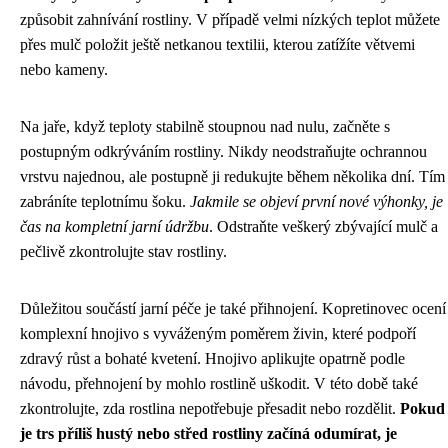
způsobit zahnívání rostliny. V případě velmi nízkých teplot můžete
přes mulč položit ještě netkanou textilii, kterou zatížíte větvemi
nebo kameny.
Na jaře, když teploty stabilně stoupnou nad nulu, začněte s
postupným odkrýváním rostliny. Nikdy neodstraňujte ochrannou
vrstvu najednou, ale postupně ji redukujte během několika dní. Tím
zabráníte teplotnímu šoku.
Jakmile se objeví první nové výhonky, je
čas na kompletní jarní údržbu
. Odstraňte veškerý zbývající mulč a
pečlivě zkontrolujte stav rostliny.
Důležitou součástí jarní péče je také přihnojení. Kopretinovec ocení
komplexní hnojivo s vyváženým poměrem živin, které podpoří
zdravý růst a bohaté kvetení. Hnojivo aplikujte opatrně podle
návodu, přehnojení by mohlo rostlině uškodit. V této době také
zkontrolujte, zda rostlina nepotřebuje přesadit nebo rozdělit.
Pokud
je trs příliš hustý nebo střed rostliny začíná odumírat, je