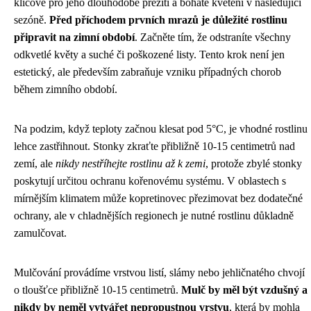
klíčové pro jeho dlouhodobé přežití a bohaté kvetení v následující
sezóně.
Před příchodem prvních mrazů je důležité rostlinu
připravit na zimní období
. Začněte tím, že odstraníte všechny
odkvetlé květy a suché či poškozené listy. Tento krok není jen
estetický, ale především zabraňuje vzniku případných chorob
během zimního období.
Na podzim, když teploty začnou klesat pod 5°C, je vhodné rostlinu
lehce zastřihnout. Stonky zkraťte přibližně 10-15 centimetrů nad
zemí, ale
nikdy nestříhejte rostlinu až k zemi
, protože zbylé stonky
poskytují určitou ochranu kořenovému systému. V oblastech s
mírnějším klimatem může kopretinovec přezimovat bez dodatečné
ochrany, ale v chladnějších regionech je nutné rostlinu důkladně
zamulčovat.
Mulčování provádíme vrstvou listí, slámy nebo jehličnatého chvojí
o tloušťce přibližně 10-15 centimetrů.
Mulč by měl být vzdušný a
nikdy by neměl vytvářet nepropustnou vrstvu
, která by mohla