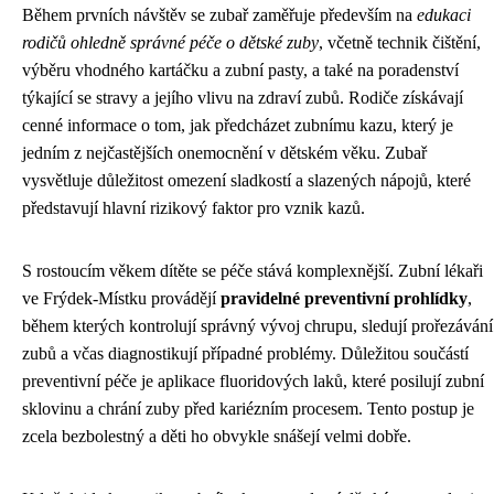
Během prvních návštěv se zubař zaměřuje především na
edukaci
rodičů ohledně správné péče o dětské zuby
, včetně technik čištění,
výběru vhodného kartáčku a zubní pasty, a také na poradenství
týkající se stravy a jejího vlivu na zdraví zubů. Rodiče získávají
cenné informace o tom, jak předcházet zubnímu kazu, který je
jedním z nejčastějších onemocnění v dětském věku. Zubař
vysvětluje důležitost omezení sladkostí a slazených nápojů, které
představují hlavní rizikový faktor pro vznik kazů.
S rostoucím věkem dítěte se péče stává komplexnější. Zubní lékaři
ve Frýdek-Místku provádějí
pravidelné preventivní prohlídky
,
během kterých kontrolují správný vývoj chrupu, sledují prořezávání
zubů a včas diagnostikují případné problémy. Důležitou součástí
preventivní péče je aplikace fluoridových laků, které posilují zubní
sklovinu a chrání zuby před kariézním procesem. Tento postup je
zcela bezbolestný a děti ho obvykle snášejí velmi dobře.