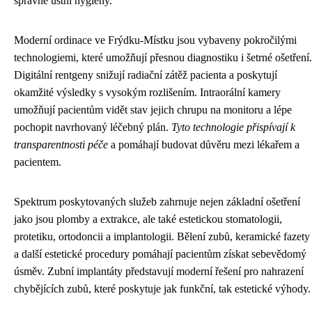
správné ústní hygieny.
Moderní ordinace ve Frýdku-Místku jsou vybaveny pokročilými
technologiemi, které umožňují přesnou diagnostiku i šetrné ošetření.
Digitální rentgeny snižují radiační zátěž pacienta a poskytují
okamžité výsledky s vysokým rozlišením. Intraorální kamery
umožňují pacientům vidět stav jejich chrupu na monitoru a lépe
pochopit navrhovaný léčebný plán.
Tyto technologie přispívají k
transparentnosti péče
a pomáhají budovat důvěru mezi lékařem a
pacientem.
Spektrum poskytovaných služeb zahrnuje nejen základní ošetření
jako jsou plomby a extrakce, ale také estetickou stomatologii,
protetiku, ortodoncii a implantologii. Bělení zubů, keramické fazety
a další estetické procedury pomáhají pacientům získat sebevědomý
úsměv. Zubní implantáty představují moderní řešení pro nahrazení
chybějících zubů, které poskytuje jak funkční, tak estetické výhody.