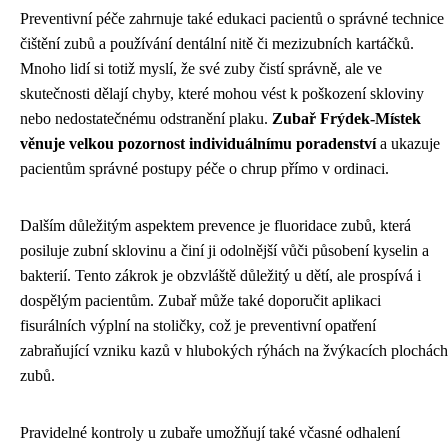
Preventivní péče zahrnuje také edukaci pacientů o správné technice
čištění zubů a používání dentální nitě či mezizubních kartáčků.
Mnoho lidí si totiž myslí, že své zuby čistí správně, ale ve
skutečnosti dělají chyby, které mohou vést k poškození skloviny
nebo nedostatečnému odstranění plaku.
Zubař Frýdek-Místek
věnuje velkou pozornost individuálnímu poradenství
a ukazuje
pacientům správné postupy péče o chrup přímo v ordinaci.
Dalším důležitým aspektem prevence je fluoridace zubů, která
posiluje zubní sklovinu a činí ji odolnější vůči působení kyselin a
bakterií. Tento zákrok je obzvláště důležitý u dětí, ale prospívá i
dospělým pacientům. Zubař může také doporučit aplikaci
fisurálních výplní na stoličky, což je preventivní opatření
zabraňující vzniku kazů v hlubokých rýhách na žvýkacích plochách
zubů.
Pravidelné kontroly u zubaře umožňují také včasné odhalení