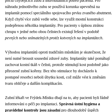
počtu chybějících zubů a individuálních potřeb pacienta. Pro
náhradu jednotlivého zubu se používá korunka upevněná na
implantát pomocí speciálního spojovacího prvku zvaného abutment.
Když chybí více zubů vedle sebe, lze využít mostní konstrukci
podepřenou několika implantáty. Pro pacienty s úplnou ztrátou
chrupu v jedné nebo obou čelistech existují řešení v podobě
pevných nebo snímatelných protéz kotvených na implantátech
.
Výhodou implantátů oproti tradičním můstkům je skutečnost, že
není nutné brousit sousední zdravé zuby. Implantáty také pomáhají
zachovat kostní tkáň v čelisti, protože stimulují kost podobně jako
přirozené zubní kořeny. Bez této stimulace by docházelo k
postupné resorbci neboli úbytku kosti, což může vést k změnám
tvaru obličeje a dalším komplikacím.
Zubní lékaři ve Frýdek-Místku dbají na to, aby pacienti byli řádně
informováni o péči po implantaci.
Správná ústní hygiena a
pravidelné kontroly jsou zásadní
pro dlouhodobý úspěch