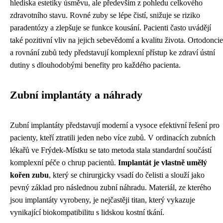
hlediska estetiky úsměvu, ale především z pohledu celkového
zdravotního stavu. Rovné zuby se lépe čistí, snižuje se riziko
paradentózy a zlepšuje se funkce kousání. Pacienti často uvádějí
také pozitivní vliv na jejich sebevědomí a kvalitu života. Ortodoncie
a rovnání zubů tedy představují komplexní přístup ke zdraví ústní
dutiny s dlouhodobými benefity pro každého pacienta.
Zubní implantáty a náhrady
Zubní implantáty představují moderní a vysoce efektivní řešení pro
pacienty, kteří ztratili jeden nebo více zubů. V ordinacích zubních
lékařů ve Frýdek-Místku se tato metoda stala standardní součástí
komplexní péče o chrup pacientů.
Implantát je vlastně umělý
kořen zubu
, který se chirurgicky vsadí do čelisti a slouží jako
pevný základ pro následnou zubní náhradu. Materiál, ze kterého
jsou implantáty vyrobeny, je nejčastěji titan, který vykazuje
vynikající biokompatibilitu s lidskou kostní tkání.