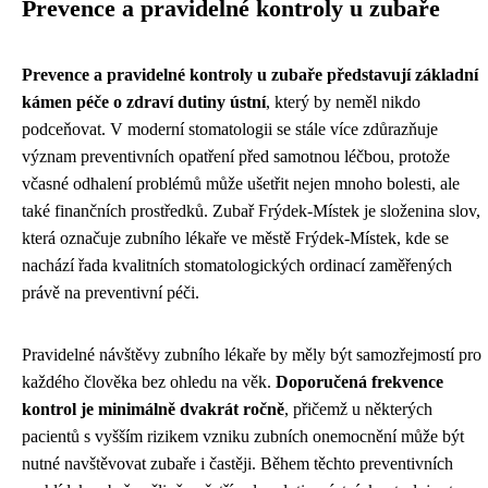
Prevence a pravidelné kontroly u zubaře
Prevence a pravidelné kontroly u zubaře představují základní
kámen péče o zdraví dutiny ústní
, který by neměl nikdo
podceňovat. V moderní stomatologii se stále více zdůrazňuje
význam preventivních opatření před samotnou léčbou, protože
včasné odhalení problémů může ušetřit nejen mnoho bolesti, ale
také finančních prostředků. Zubař Frýdek-Místek je složenina slov,
která označuje zubního lékaře ve městě Frýdek-Místek, kde se
nachází řada kvalitních stomatologických ordinací zaměřených
právě na preventivní péči.
Pravidelné návštěvy zubního lékaře by měly být samozřejmostí pro
každého člověka bez ohledu na věk.
Doporučená frekvence
kontrol je minimálně dvakrát ročně
, přičemž u některých
pacientů s vyšším rizikem vzniku zubních onemocnění může být
nutné navštěvovat zubaře i častěji. Během těchto preventivních