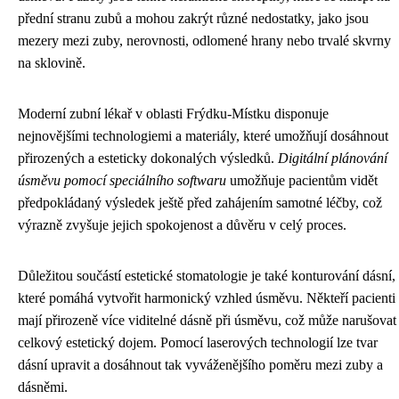
přední stranu zubů a mohou zakrýt různé nedostatky, jako jsou
mezery mezi zuby, nerovnosti, odlomené hrany nebo trvalé skvrny
na sklovině.
Moderní zubní lékař v oblasti Frýdku-Místku disponuje
nejnovějšími technologiemi a materiály, které umožňují dosáhnout
přirozených a esteticky dokonalých výsledků.
Digitální plánování
úsměvu pomocí speciálního softwaru
umožňuje pacientům vidět
předpokládaný výsledek ještě před zahájením samotné léčby, což
výrazně zvyšuje jejich spokojenost a důvěru v celý proces.
Důležitou součástí estetické stomatologie je také konturování dásní,
které pomáhá vytvořit harmonický vzhled úsměvu. Někteří pacienti
mají přirozeně více viditelné dásně při úsměvu, což může narušovat
celkový estetický dojem. Pomocí laserových technologií lze tvar
dásní upravit a dosáhnout tak vyváženějšího poměru mezi zuby a
dásněmi.