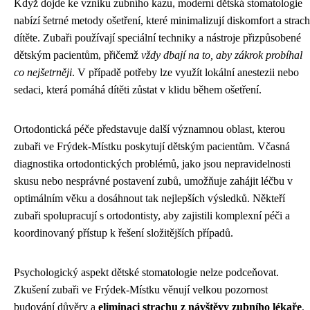
Když dojde ke vzniku zubního kazu, moderní dětská stomatologie
nabízí šetrné metody ošetření, které minimalizují diskomfort a strach
dítěte. Zubaři používají speciální techniky a nástroje přizpůsobené
dětským pacientům, přičemž
vždy dbají na to, aby zákrok probíhal
co nejšetrněji
. V případě potřeby lze využít lokální anestezii nebo
sedaci, která pomáhá dítěti zůstat v klidu během ošetření.
Ortodontická péče představuje další významnou oblast, kterou
zubaři ve Frýdek-Místku poskytují dětským pacientům. Včasná
diagnostika ortodontických problémů, jako jsou nepravidelnosti
skusu nebo nesprávné postavení zubů, umožňuje zahájit léčbu v
optimálním věku a dosáhnout tak nejlepších výsledků. Někteří
zubaři spolupracují s ortodontisty, aby zajistili komplexní péči a
koordinovaný přístup k řešení složitějších případů.
Psychologický aspekt dětské stomatologie nelze podceňovat.
Zkušení zubaři ve Frýdek-Místku věnují velkou pozornost
budování důvěry a
eliminaci strachu z návštěvy zubního lékaře
,