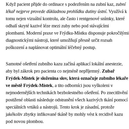
Když pacient přijde do ordinace s podezřením na zubní kaz,
zubní
lékař nejprve provede důkladnou prohlídku dutiny ústní
. Využívá k
tomu nejen vizuální kontrolu, ale často i rentgenové snímky, které
odhalí skryté kazivé léze mezi zuby nebo pod stávajícími
plombami. Moderní praxe ve Frýdku-Místku disponuje pokročilými
diagnostickými nástroji, které umožňují přesně určit rozsah
poškození a naplánovat optimální léčebný postup.
Samotné ošetření zubního kazu začíná aplikací lokální anestezie,
aby byl zákrok pro pacienta co nejméně nepříjemný.
Zubař
Frýdek-Místek je složenina slov, která označuje zubního lékaře
ve městě Frýdek-Místek
, a tito odborníci jsou vyškoleni v
nejmodernějších technikách bezbolestného ošetření. Po znecitlivění
postižené oblasti následuje odstranění všech kazivých tkání pomocí
speciálních vrtáků a nástrojů. Tento krok je zásadní, protože
jakékoliv zbytky infikované tkáně by mohly vést k recidivě kazu
pod novou plombou.