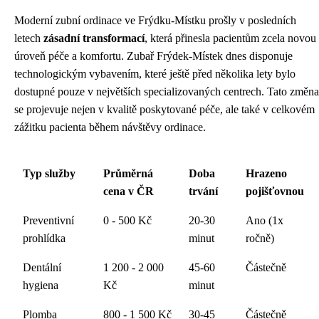
Moderní zubní ordinace ve Frýdku-Místku prošly v posledních
letech
zásadní transformací
, která přinesla pacientům zcela novou
úroveň péče a komfortu. Zubař Frýdek-Místek dnes disponuje
technologickým vybavením, které ještě před několika lety bylo
dostupné pouze v největších specializovaných centrech. Tato změna
se projevuje nejen v kvalitě poskytované péče, ale také v celkovém
zážitku pacienta během návštěvy ordinace.
Typ služby
Průměrná
Doba
Hrazeno
cena v ČR
trvání
pojišťovnou
Preventivní
0 - 500 Kč
20-30
Ano (1x
prohlídka
minut
ročně)
Dentální
1 200 - 2 000
45-60
Částečně
hygiena
Kč
minut
Plomba
800 - 1 500 Kč
30-45
Částečně