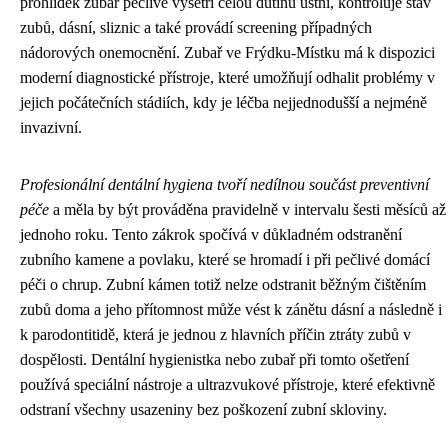
prohlídek zubař pečlivě vyšetří celou dutinu ústní, kontroluje stav
zubů, dásní, sliznic a také provádí screening případných
nádorových onemocnění. Zubař ve Frýdku-Místku má k dispozici
moderní diagnostické přístroje, které umožňují odhalit problémy v
jejich počátečních stádiích, kdy je léčba nejjednodušší a nejméně
invazivní.
Profesionální dentální hygiena tvoří nedílnou součást preventivní
péče
a měla by být prováděna pravidelně v intervalu šesti měsíců až
jednoho roku. Tento zákrok spočívá v důkladném odstranění
zubního kamene a povlaku, které se hromadí i při pečlivé domácí
péči o chrup. Zubní kámen totiž nelze odstranit běžným čištěním
zubů doma a jeho přítomnost může vést k zánětu dásní a následně i
k parodontitidě, která je jednou z hlavních příčin ztráty zubů v
dospělosti. Dentální hygienistka nebo zubař při tomto ošetření
používá speciální nástroje a ultrazvukové přístroje, které efektivně
odstraní všechny usazeniny bez poškození zubní skloviny.