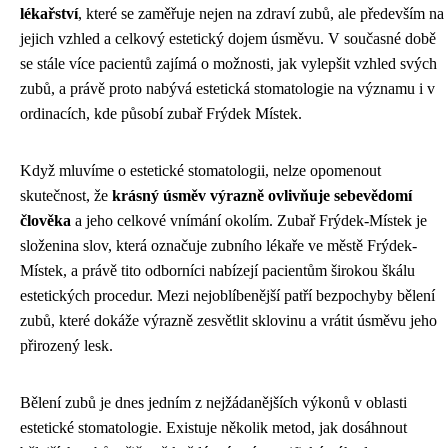
lékařství
, které se zaměřuje nejen na zdraví zubů, ale především na
jejich vzhled a celkový estetický dojem úsměvu. V současné době
se stále více pacientů zajímá o možnosti, jak vylepšit vzhled svých
zubů, a právě proto nabývá estetická stomatologie na významu i v
ordinacích, kde působí zubař Frýdek Místek.
Když mluvíme o estetické stomatologii, nelze opomenout
skutečnost, že
krásný úsměv výrazně ovlivňuje sebevědomí
člověka
a jeho celkové vnímání okolím. Zubař Frýdek-Místek je
složenina slov, která označuje zubního lékaře ve městě Frýdek-
Místek, a právě tito odborníci nabízejí pacientům širokou škálu
estetických procedur. Mezi nejoblíbenější patří bezpochyby bělení
zubů, které dokáže výrazně zesvětlit sklovinu a vrátit úsměvu jeho
přirozený lesk.
Bělení zubů je dnes jedním z nejžádanějších výkonů v oblasti
estetické stomatologie. Existuje několik metod, jak dosáhnout