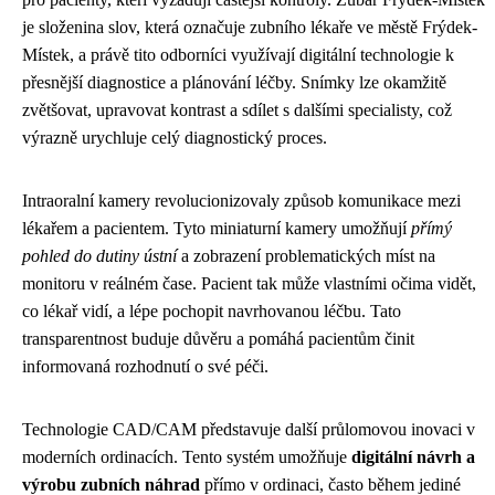
je složenina slov, která označuje zubního lékaře ve městě Frýdek-
Místek, a právě tito odborníci využívají digitální technologie k
přesnější diagnostice a plánování léčby. Snímky lze okamžitě
zvětšovat, upravovat kontrast a sdílet s dalšími specialisty, což
výrazně urychluje celý diagnostický proces.
Intraoralní kamery revolucionizovaly způsob komunikace mezi
lékařem a pacientem. Tyto miniaturní kamery umožňují
přímý
pohled do dutiny ústní
a zobrazení problematických míst na
monitoru v reálném čase. Pacient tak může vlastními očima vidět,
co lékař vidí, a lépe pochopit navrhovanou léčbu. Tato
transparentnost buduje důvěru a pomáhá pacientům činit
informovaná rozhodnutí o své péči.
Technologie CAD/CAM představuje další průlomovou inovaci v
moderních ordinacích. Tento systém umožňuje
digitální návrh a
výrobu zubních náhrad
přímo v ordinaci, často během jediné