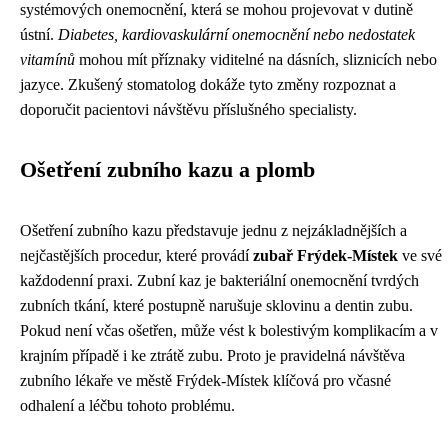
systémových onemocnění, která se mohou projevovat v dutině
ústní.
Diabetes, kardiovaskulární onemocnění nebo nedostatek
vitamínů
mohou mít příznaky viditelné na dásních, sliznicích nebo
jazyce. Zkušený stomatolog dokáže tyto změny rozpoznat a
doporučit pacientovi návštěvu příslušného specialisty.
Ošetření zubního kazu a plomb
Ošetření zubního kazu představuje jednu z nejzákladnějších a
nejčastějších procedur, které provádí
zubař Frýdek-Místek
ve své
každodenní praxi. Zubní kaz je bakteriální onemocnění tvrdých
zubních tkání, které postupně narušuje sklovinu a dentin zubu.
Pokud není včas ošetřen, může vést k bolestivým komplikacím a v
krajním případě i ke ztrátě zubu. Proto je pravidelná návštěva
zubního lékaře ve městě Frýdek-Místek klíčová pro včasné
odhalení a léčbu tohoto problému.