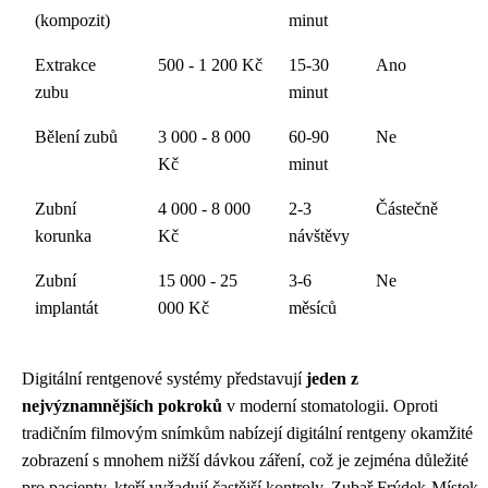
(kompozit)
minut
Extrakce
500 - 1 200 Kč
15-30
Ano
zubu
minut
Bělení zubů
3 000 - 8 000
60-90
Ne
Kč
minut
Zubní
4 000 - 8 000
2-3
Částečně
korunka
Kč
návštěvy
Zubní
15 000 - 25
3-6
Ne
implantát
000 Kč
měsíců
Digitální rentgenové systémy představují
jeden z
nejvýznamnějších pokroků
v moderní stomatologii. Oproti
tradičním filmovým snímkům nabízejí digitální rentgeny okamžité
zobrazení s mnohem nižší dávkou záření, což je zejména důležité
pro pacienty, kteří vyžadují častější kontroly. Zubař Frýdek-Místek