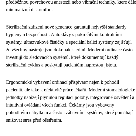
předběžnou povrchovou anestezii nebo vibrační techniky, které dále
minimalizují diskomfort.
Sterilizační zařízení nové generace garantují nejvyšší standardy
hygieny a bezpečnosti. Autoklávy s pokročilými kontrolními
systémy, ultrazvukové čističky a speciální balicí systémy zajišťují,
že všechny nástroje jsou dokonale sterilní. Moderní ordinace často
investují do sledovacích systémů, které dokumentují každý
sterilizační cyklus a poskytují pacientům naprostou jistotu.
Ergonomické vybavení ordinací přispívает nejen k pohodlí
pacientů, ale také k efektivitě práce lékařů. Moderní stomatologické
jednotky nabízejí plynulou regulaci polohy, integrované osvětlení a
intuitivní ovládání všech funkcí. Čekárny jsou vybaveny
pohodlným nábytkem a často i zábavními systémy, které pomáhají
snižovat stres před ošetřením.