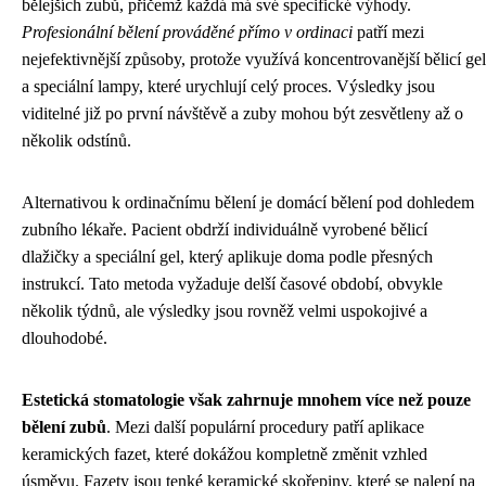
bělejších zubů, přičemž každá má své specifické výhody.
Profesionální bělení prováděné přímo v ordinaci
patří mezi
nejefektivnější způsoby, protože využívá koncentrovanější bělicí gel
a speciální lampy, které urychlují celý proces. Výsledky jsou
viditelné již po první návštěvě a zuby mohou být zesvětleny až o
několik odstínů.
Alternativou k ordinačnímu bělení je domácí bělení pod dohledem
zubního lékaře. Pacient obdrží individuálně vyrobené bělicí
dlažičky a speciální gel, který aplikuje doma podle přesných
instrukcí. Tato metoda vyžaduje delší časové období, obvykle
několik týdnů, ale výsledky jsou rovněž velmi uspokojivé a
dlouhodobé.
Estetická stomatologie však zahrnuje mnohem více než pouze
bělení zubů
. Mezi další populární procedury patří aplikace
keramických fazet, které dokážou kompletně změnit vzhled
úsměvu. Fazety jsou tenké keramické skořepiny, které se nalepí na