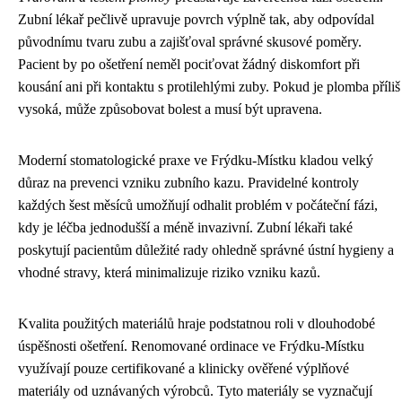
Zubní lékař pečlivě upravuje povrch výplně tak, aby odpovídal
původnímu tvaru zubu a zajišťoval správné skusové poměry.
Pacient by po ošetření neměl pociťovat žádný diskomfort při
kousání ani při kontaktu s protilehlými zuby. Pokud je plomba příliš
vysoká, může způsobovat bolest a musí být upravena.
Moderní stomatologické praxe ve Frýdku-Místku kladou velký
důraz na prevenci vzniku zubního kazu. Pravidelné kontroly
každých šest měsíců umožňují odhalit problém v počáteční fázi,
kdy je léčba jednodušší a méně invazivní. Zubní lékaři také
poskytují pacientům důležité rady ohledně správné ústní hygieny a
vhodné stravy, která minimalizuje riziko vzniku kazů.
Kvalita použitých materiálů hraje podstatnou roli v dlouhodobé
úspěšnosti ošetření. Renomované ordinace ve Frýdku-Místku
využívají pouze certifikované a klinicky ověřené výplňové
materiály od uznávaných výrobců. Tyto materiály se vyznačují