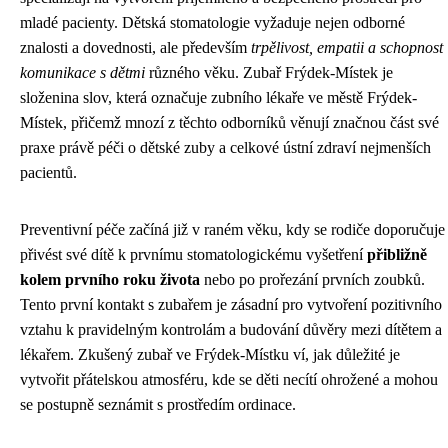
mladé pacienty. Dětská stomatologie vyžaduje nejen odborné
znalosti a dovednosti, ale především
trpělivost, empatii a schopnost
komunikace s dětmi
různého věku. Zubař Frýdek-Místek je
složenina slov, která označuje zubního lékaře ve městě Frýdek-
Místek, přičemž mnozí z těchto odborníků věnují značnou část své
praxe právě péči o dětské zuby a celkové ústní zdraví nejmenších
pacientů.
Preventivní péče začíná již v raném věku, kdy se rodiče doporučuje
přivést své dítě k prvnímu stomatologickému vyšetření
přibližně
kolem prvního roku života
nebo po prořezání prvních zoubků.
Tento první kontakt s zubařem je zásadní pro vytvoření pozitivního
vztahu k pravidelným kontrolám a budování důvěry mezi dítětem a
lékařem. Zkušený zubař ve Frýdek-Místku ví, jak důležité je
vytvořit přátelskou atmosféru, kde se děti necítí ohrožené a mohou
se postupně seznámit s prostředím ordinace.