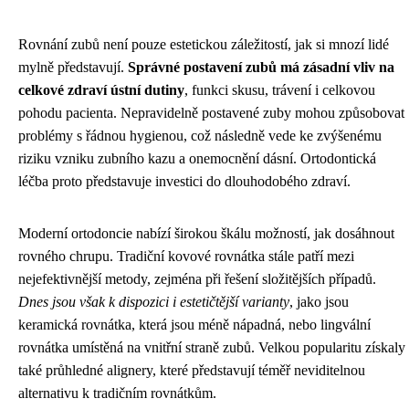
Rovnání zubů není pouze estetickou záležitostí, jak si mnozí lidé
mylně představují.
Správné postavení zubů má zásadní vliv na
celkové zdraví ústní dutiny
, funkci skusu, trávení i celkovou
pohodu pacienta. Nepravidelně postavené zuby mohou způsobovat
problémy s řádnou hygienou, což následně vede ke zvýšenému
riziku vzniku zubního kazu a onemocnění dásní. Ortodontická
léčba proto představuje investici do dlouhodobého zdraví.
Moderní ortodoncie nabízí širokou škálu možností, jak dosáhnout
rovného chrupu. Tradiční kovové rovnátka stále patří mezi
nejefektivnější metody, zejména při řešení složitějších případů.
Dnes jsou však k dispozici i estetičtější varianty
, jako jsou
keramická rovnátka, která jsou méně nápadná, nebo lingvální
rovnátka umístěná na vnitřní straně zubů. Velkou popularitu získaly
také průhledné alignery, které představují téměř neviditelnou
alternativu k tradičním rovnátkům.