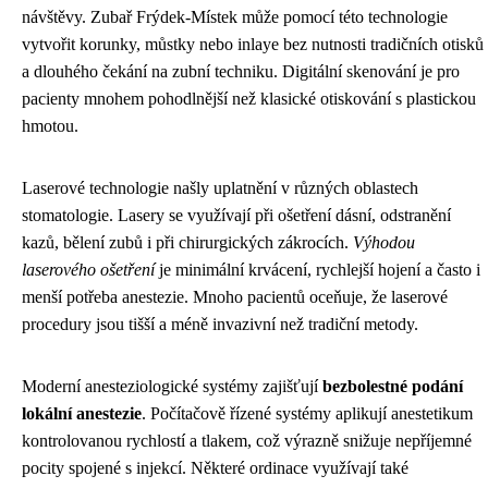
návštěvy. Zubař Frýdek-Místek může pomocí této technologie
vytvořit korunky, můstky nebo inlaye bez nutnosti tradičních otisků
a dlouhého čekání na zubní techniku. Digitální skenování je pro
pacienty mnohem pohodlnější než klasické otiskování s plastickou
hmotou.
Laserové technologie našly uplatnění v různých oblastech
stomatologie. Lasery se využívají při ošetření dásní, odstranění
kazů, bělení zubů i při chirurgických zákrocích.
Výhodou
laserového ošetření
je minimální krvácení, rychlejší hojení a často i
menší potřeba anestezie. Mnoho pacientů oceňuje, že laserové
procedury jsou tišší a méně invazivní než tradiční metody.
Moderní anesteziologické systémy zajišťují
bezbolestné podání
lokální anestezie
. Počítačově řízené systémy aplikují anestetikum
kontrolovanou rychlostí a tlakem, což výrazně snižuje nepříjemné
pocity spojené s injekcí. Některé ordinace využívají také