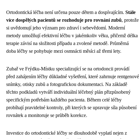
Ortodontická léčba není určena pouze dětem a dospívajícím.
Stále
více dospělých pacientů se rozhoduje pro rovnání zubů
, protože
si uvědomují jeho význam pro zdraví i sebevědomí. Moderní
metody umožňují efektivní léčbu v jakémkoliv věku, přičemž délka
terapie závisí na složitosti případu a zvolené metodě. Průměrná
doba léčby se pohybuje mezi osmnácti měsíci až třemi lety.
Zubař ve Frýdku-Místku specializující se na ortodoncii provádí
před zahájením léčby důkladné vyšetření, které zahrnuje rentgenové
snímky, otisky zubů a fotografickou dokumentaci. Na základě
těchto podkladů vytváří individuální léčebný plán přizpůsobený
specifickým potřebám každého pacienta. Během celé léčby
probíhají pravidelné kontroly, při kterých se upravuje síla působení
rovnátek a monitoruje se průběh korekce.
Investice do ortodontické léčby se dlouhodobě vyplatí nejen z