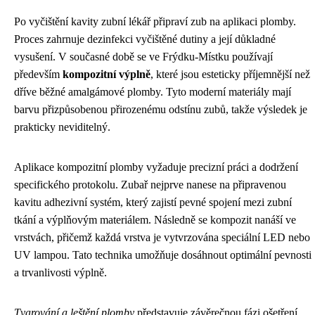
Po vyčištění kavity zubní lékář připraví zub na aplikaci plomby.
Proces zahrnuje dezinfekci vyčištěné dutiny a její důkladné
vysušení. V současné době se ve Frýdku-Místku používají
především
kompozitní výplně
, které jsou esteticky příjemnější než
dříve běžné amalgámové plomby. Tyto moderní materiály mají
barvu přizpůsobenou přirozenému odstínu zubů, takže výsledek je
prakticky neviditelný.
Aplikace kompozitní plomby vyžaduje precizní práci a dodržení
specifického protokolu. Zubař nejprve nanesе na připravenou
kavitu adhezivní systém, který zajistí pevné spojení mezi zubní
tkání a výplňovým materiálem. Následně se kompozit nanáší ve
vrstvách, přičemž každá vrstva je vytvrzována speciální LED nebo
UV lampou. Tato technika umožňuje dosáhnout optimální pevnosti
a trvanlivosti výplně.
Tvarování a leštění plomby
představuje závěrečnou fázi ošetření.