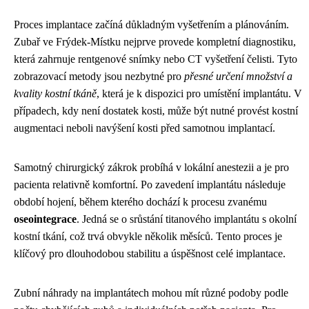
Proces implantace začíná důkladným vyšetřením a plánováním.
Zubař ve Frýdek-Místku nejprve provede kompletní diagnostiku,
která zahrnuje rentgenové snímky nebo CT vyšetření čelisti. Tyto
zobrazovací metody jsou nezbytné pro
přesné určení množství a
kvality kostní tkáně
, která je k dispozici pro umístění implantátu. V
případech, kdy není dostatek kosti, může být nutné provést kostní
augmentaci neboli navýšení kosti před samotnou implantací.
Samotný chirurgický zákrok probíhá v lokální anestezii a je pro
pacienta relativně komfortní. Po zavedení implantátu následuje
období hojení, během kterého dochází k procesu zvanému
oseointegrace
. Jedná se o srůstání titanového implantátu s okolní
kostní tkání, což trvá obvykle několik měsíců. Tento proces je
klíčový pro dlouhodobou stabilitu a úspěšnost celé implantace.
Zubní náhrady na implantátech mohou mít různé podoby podle