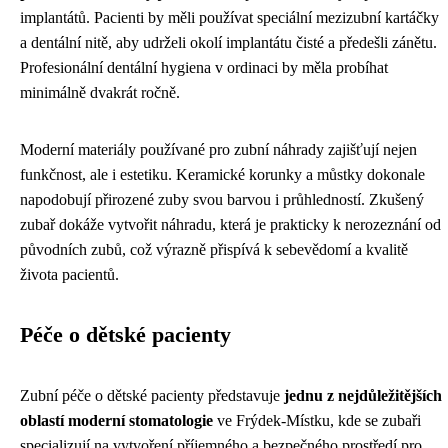
implantátů. Pacienti by měli používat speciální mezizubní kartáčky
a dentální nitě, aby udrželi okolí implantátu čisté a předešli zánětu.
Profesionální dentální hygiena v ordinaci by měla probíhat
minimálně dvakrát ročně.
Moderní materiály používané pro zubní náhrady zajišťují nejen
funkčnost, ale i estetiku. Keramické korunky a můstky dokonale
napodobují přirozené zuby svou barvou i průhledností. Zkušený
zubař dokáže vytvořit náhradu, která je prakticky k nerozeznání od
původních zubů, což výrazně přispívá k sebevědomí a kvalitě
života pacientů.
Péče o dětské pacienty
Zubní péče o dětské pacienty představuje
jednu z nejdůležitějších
oblastí moderní stomatologie
ve Frýdek-Místku, kde se zubaři
specializují na vytvoření příjemného a bezpečného prostředí pro