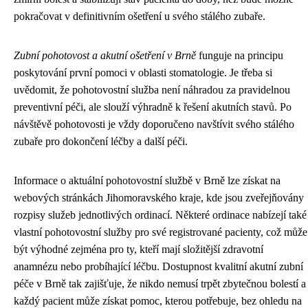
pokračovat v definitivním ošetření u svého stálého zubaře.
Zubní pohotovost a akutní ošetření v Brně
funguje na principu
poskytování první pomoci v oblasti stomatologie. Je třeba si
uvědomit, že pohotovostní služba není náhradou za pravidelnou
preventivní péči, ale slouží výhradně k řešení akutních stavů. Po
návštěvě pohotovosti je vždy doporučeno navštívit svého stálého
zubaře pro dokončení léčby a další péči.
Informace o aktuální pohotovostní službě v Brně lze získat na
webových stránkách Jihomoravského kraje, kde jsou zveřejňovány
rozpisy služeb jednotlivých ordinací. Některé ordinace nabízejí také
vlastní pohotovostní služby pro své registrované pacienty, což může
být výhodné zejména pro ty, kteří mají složitější zdravotní
anamnézu nebo probíhající léčbu. Dostupnost kvalitní akutní zubní
péče v Brně tak zajišťuje, že nikdo nemusí trpět zbytečnou bolestí a
každý pacient může získat pomoc, kterou potřebuje, bez ohledu na