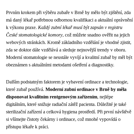
Prvním krokem při výběru zubaře v Brně by mělo být zjištění, zda
má daný lékař potřebnou odbornou kvalifikaci a aktuální oprávnění
k výkonu praxe.
Každý zubní lékař musí být zapsán v registru
České stomatologické komory
, což můžete snadno ověřit na jejich
webových stránkách. Kromě základního vzdělání je vhodné zjistit,
zda se doktor dále vzdělává a sleduje nejnovější trendy v oboru.
Moderní stomatologie se neustále vyvíjí a kvalitní zubař by měl být
obeznámen s aktuálními metodami ošetření a diagnostiky.
Dalším podstatným faktorem je vybavení ordinace a technologie,
které zubař používá.
Moderní zubní ordinace v Brně by měla
disponovat kvalitním rentgenovým zařízením
, nejlépe
digitálním, které snižuje radiační zátěž pacienta. Důležité je také
sterilizační zařízení a celková hygiena prostředí. Při první návštěvě
si všímejte čistoty čekárny i ordinace, což mnohé vypovídá o
přístupu lékaře k práci.