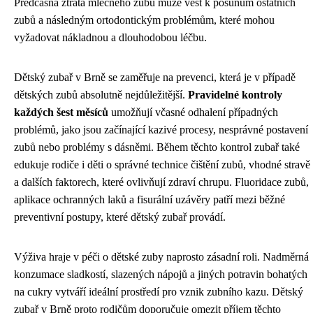
Předčasná ztráta mléčného zubu může vést k posunům ostatních
zubů a následným ortodontickým problémům, které mohou
vyžadovat nákladnou a dlouhodobou léčbu.
Dětský zubař v Brně se zaměřuje na prevenci, která je v případě
dětských zubů absolutně nejdůležitější.
Pravidelné kontroly
každých šest měsíců
umožňují včasné odhalení případných
problémů, jako jsou začínající kazivé procesy, nesprávné postavení
zubů nebo problémy s dásněmi. Během těchto kontrol zubař také
edukuje rodiče i děti o správné technice čištění zubů, vhodné stravě
a dalších faktorech, které ovlivňují zdraví chrupu. Fluoridace zubů,
aplikace ochranných laků a fisurální uzávěry patří mezi běžné
preventivní postupy, které dětský zubař provádí.
Výživa hraje v péči o dětské zuby naprosto zásadní roli. Nadměrná
konzumace sladkostí, slazených nápojů a jiných potravin bohatých
na cukry vytváří ideální prostředí pro vznik zubního kazu. Dětský
zubař v Brně proto rodičům doporučuje omezit příjem těchto