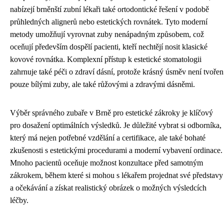
nabízejí brněnští zubní lékaři také ortodontické řešení v podobě
průhledných alignerů nebo estetických rovnátek. Tyto moderní
metody umožňují vyrovnat zuby nenápadným způsobem, což
oceňují především dospělí pacienti, kteří nechtějí nosit klasické
kovové rovnátka. Komplexní přístup k estetické stomatologii
zahrnuje také péči o zdraví dásní, protože krásný úsměv není tvořen
pouze bílými zuby, ale také růžovými a zdravými dásněmi.
Výběr správného zubaře v Brně pro estetické zákroky je klíčový
pro dosažení optimálních výsledků. Je důležité vybrat si odborníka,
který má nejen potřebné vzdělání a certifikace, ale také bohaté
zkušenosti s estetickými procedurami a moderní vybavení ordinace.
Mnoho pacientů oceňuje možnost konzultace před samotným
zákrokem, během které si mohou s lékařem projednat své představy
a očekávání a získat realistický obrázek o možných výsledcích
léčby.