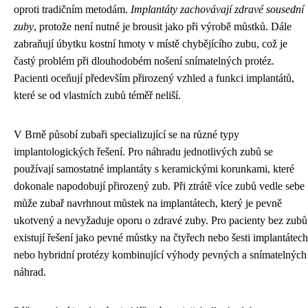
oproti tradičním metodám.
Implantáty zachovávají zdravé sousední
zuby
, protože není nutné je brousit jako při výrobě můstků. Dále
zabraňují úbytku kostní hmoty v místě chybějícího zubu, což je
častý problém při dlouhodobém nošení snímatelných protéz.
Pacienti oceňují především přirozený vzhled a funkci implantátů,
které se od vlastních zubů téměř neliší.
V Brně působí zubaři specializující se na různé typy
implantologických řešení. Pro náhradu jednotlivých zubů se
používají samostatné implantáty s keramickými korunkami, které
dokonale napodobují přirozený zub. Při ztrátě více zubů vedle sebe
může zubař navrhnout můstek na implantátech, který je pevně
ukotvený a nevyžaduje oporu o zdravé zuby. Pro pacienty bez zubů
existují řešení jako pevné můstky na čtyřech nebo šesti implantátech
nebo hybridní protézy kombinující výhody pevných a snímatelných
náhrad.