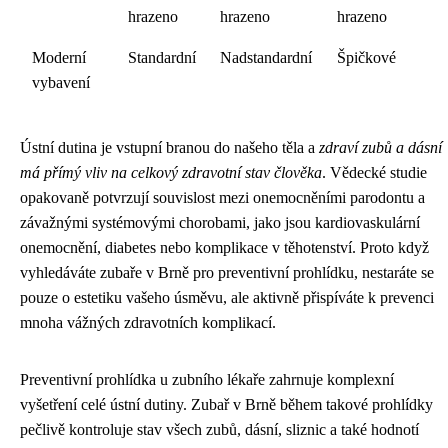
hrazeno
hrazeno
hrazeno
Moderní
Standardní
Nadstandardní
Špičkové
vybavení
Ústní dutina je vstupní branou do našeho těla a
zdraví zubů a dásní
má přímý vliv na celkový zdravotní stav člověka
. Vědecké studie
opakovaně potvrzují souvislost mezi onemocněními parodontu a
závažnými systémovými chorobami, jako jsou kardiovaskulární
onemocnění, diabetes nebo komplikace v těhotenství. Proto když
vyhledáváte zubaře v Brně pro preventivní prohlídku, nestaráte se
pouze o estetiku vašeho úsměvu, ale aktivně přispíváte k prevenci
mnoha vážných zdravotních komplikací.
Preventivní prohlídka u zubního lékaře zahrnuje komplexní
vyšetření celé ústní dutiny. Zubař v Brně během takové prohlídky
pečlivě kontroluje stav všech zubů, dásní, sliznic a také hodnotí