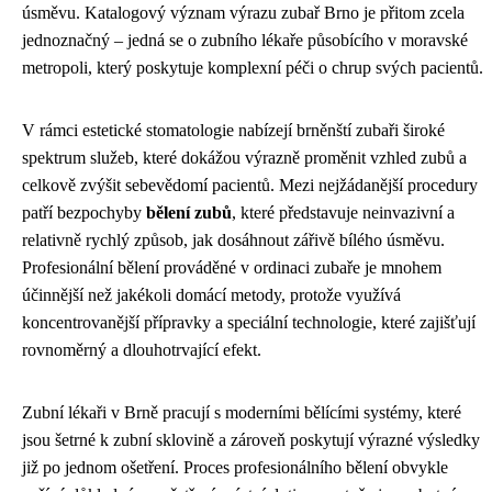
úsměvu. Katalogový význam výrazu zubař Brno je přitom zcela
jednoznačný – jedná se o zubního lékaře působícího v moravské
metropoli, který poskytuje komplexní péči o chrup svých pacientů.
V rámci estetické stomatologie nabízejí brněnští zubaři široké
spektrum služeb, které dokážou výrazně proměnit vzhled zubů a
celkově zvýšit sebevědomí pacientů. Mezi nejžádanější procedury
patří bezpochyby
bělení zubů
, které představuje neinvazivní a
relativně rychlý způsob, jak dosáhnout zářivě bílého úsměvu.
Profesionální bělení prováděné v ordinaci zubaře je mnohem
účinnější než jakékoli domácí metody, protože využívá
koncentrovanější přípravky a speciální technologie, které zajišťují
rovnoměrný a dlouhotrvající efekt.
Zubní lékaři v Brně pracují s moderními bělícími systémy, které
jsou šetrné k zubní sklovině a zároveň poskytují výrazné výsledky
již po jednom ošetření. Proces profesionálního bělení obvykle