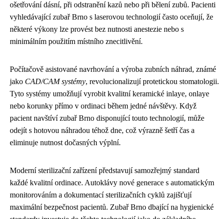
ošetřování dásní, při odstranění kazů nebo při bělení zubů. Pacienti
vyhledávající zubař Brno s laserovou technologií často oceňují, že
některé výkony lze provést bez nutnosti anestezie nebo s
minimálním použitím místního znecitlivění.
Počítačově asistované navrhování a výroba zubních náhrad, známé
jako
CAD/CAM systémy
, revolucionalizují protetickou stomatologii.
Tyto systémy umožňují vyrobit kvalitní keramické inlaye, onlaye
nebo korunky přímo v ordinaci během jedné návštěvy. Když
pacient navštíví zubař Brno disponující touto technologií, může
odejít s hotovou náhradou téhož dne, což výrazně šetří čas a
eliminuje nutnost dočasných výplní.
Moderní sterilizační zařízení představují samozřejmý standard
každé kvalitní ordinace. Autoklávy nové generace s automatickým
monitorováním a dokumentací sterilizačních cyklů zajišťují
maximální bezpečnost pacientů. Zubař Brno dbající na hygienické