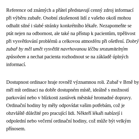
Reference od známých a přátel představují cenný zdroj informací
při výběru zubaře. Osobní zkušenosti lidí z vašeho okolí mohou
odhalit silné i slabé stránky konkrétního lékaře. Nezapomeňte se
ptát nejen na odbornost, ale také na přístup k pacientům, trpělivost
při vysvětlování problémů a celkovou atmosféru při ošetření.
Dobrý
zubař by měl umět vysvětlit navrhovanou léčbu srozumitelným
způsobem
a nechat pacienta rozhodnout se na základě úplných
informací.
Dostupnost ordinace hraje rovněž významnou roli. Zubař v Brně by
měl mít ordinaci na dobře dostupném místě, ideálně s možností
parkování nebo v blízkosti zastávek městské hromadné dopravy.
Ordinační hodiny by měly odpovídat vašim potřebám, což je
obzvláště důležité pro pracující lidi. Někteří lékaři nabízejí i
odpolední nebo večerní ordinační hodiny, což může být velkým
přínosem.