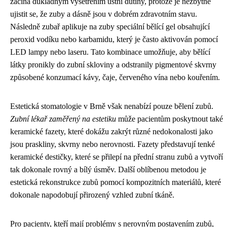
začíná důkladným vyšetřením ústní dutiny, protože je nezbytné
ujistit se, že zuby a dásně jsou v dobrém zdravotním stavu.
Následně zubař aplikuje na zuby speciální bělící gel obsahující
peroxid vodíku nebo karbamidu, který je často aktivován pomocí
LED lampy nebo laseru. Tato kombinace umožňuje, aby bělící
látky pronikly do zubní skloviny a odstranily pigmentové skvrny
způsobené konzumací kávy, čaje, červeného vína nebo kouřením.
Estetická stomatologie v Brně však nenabízí pouze bělení zubů.
Zubní lékař zaměřený na estetiku
může pacientům poskytnout také
keramické fazety, které dokážu zakrýt různé nedokonalosti jako
jsou praskliny, skvrny nebo nerovnosti. Fazety představují tenké
keramické destičky, které se přilepí na přední stranu zubů a vytvoří
tak dokonale rovný a bílý úsměv. Další oblíbenou metodou je
estetická rekonstrukce zubů pomocí kompozitních materiálů, které
dokonale napodobují přirozený vzhled zubní tkáně.
Pro pacienty, kteří mají problémy s nerovným postavením zubů,