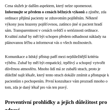
Cena služeb je dalším aspektem, který nelze opomenout.
Informujte se předem o cenách běžných výkonů
a zjistěte, zda
ordinace přijímá pacienty se zdravotním pojištěním. Některé
výkony jsou hrazeny pojišťovnou, zatímco jiné si pacient hradí
sám. Transparentnost v cenách svědčí o serióznosti ordinace.
Kvalitní zubař by měl být schopen předem odhadnout náklady na
plánovanou léčbu a informovat vás o všech možnostech.
Komunikace a lidský přístup patří mezi nejdůležitější kritéria
výběru. Zubař by měl být empatický, trpělivý a schopný vytvořit
důvěrnou atmosféru. Mnoho lidí má ze zubařů strach, proto je
důležité najít lékaře, který tento strach dokáže zmírnit a přistupuje k
pacientům s pochopením. První konzultace vám prozradí mnoho o
tom, zda je daný lékař pro vás ten pravý.
Preventivní prohlídky a jejich důležitost pro