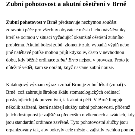
Zubní pohotovost a akutní ošetření v Brně
Zubní pohotovost v Brně
představuje nezbytnou součást
zdravotní péče pro všechny obyvatele města i jeho návštěvníky,
kteří se ocitnou v situaci vyžadující okamžité ošetření zubního
problému. Akutní bolest zubů, zlomený zub, vypadlá výplň nebo
jiné naléhavé potíže mohou přijít kdykoliv, často v nevhodnou
dobu, kdy běžné ordinace
zubař Brno
nejsou v provozu. Proto je
důležité vědět, kam se obrátit, když nastane zubní nouze.
Katalogový význam výrazu zubař Brno je zubní lékař (zubař) v
Brně, což zahrnuje širokou škálu stomatologických ordinací
poskytujících jak preventivní, tak akutní péči. V Brně funguje
několik zařízení, která nabízejí služby zubní pohotovosti, přičemž
jejich dostupnost je zajištěna především o víkendech a svátcích, kdy
jsou standardní ordinace zavřené. Tyto pohotovostní služby jsou
organizovány tak, aby pokryly celé město a zajistily rychlou pomoc