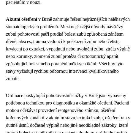
pacientům v nouzi.
Akutní ošetření v Brně
zahrnuje řešení nejrůznějších naléhavých
stomatologických problémů. Mezi nejčastější důvody návštěvy
zubní pohotovosti patří prudká bolest zubů způsobená zánětem
dřeně, absces, trauma vedoucí k poškození zubu nebo čelisti,
krvácení po extrakci, vypadnutí nebo uvolnění zubu, ztráta výplně
nebo korunky, zlomená zubní protéza či ortodontický aparát
způsobující bolest nebo poranění měkkých tkání. Všechny tyto
stavy vyžadují rychlou odbornou intervenci kvalifikovaného
zubaře.
Ordinace poskytující pohotovostní služby v Brně jsou vybaveny
potřebnou technikou pro diagnostiku a okamžité ošetření. Pacienti
mohou očekávat provedení rentgenového snímku, ošetření
kořenových kanálků v akutním stavu, extrakci zubu, ošetření ran v
dutině ústní, dočasné výplně nebo jiné neodkladné zákroky, které
zmírní bolest a stabilizují stav pacienta do doby, než bude možné