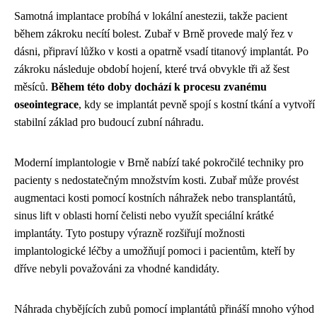
Samotná implantace probíhá v lokální anestezii, takže pacient
během zákroku necítí bolest. Zubař v Brně provede malý řez v
dásni, připraví lůžko v kosti a opatrně vsadí titanový implantát. Po
zákroku následuje období hojení, které trvá obvykle tři až šest
měsíců.
Během této doby dochází k procesu zvanému
oseointegrace
, kdy se implantát pevně spojí s kostní tkání a vytvoří
stabilní základ pro budoucí zubní náhradu.
Moderní implantologie v Brně nabízí také pokročilé techniky pro
pacienty s nedostatečným množstvím kosti. Zubař může provést
augmentaci kosti pomocí kostních náhražek nebo transplantátů,
sinus lift v oblasti horní čelisti nebo využít speciální krátké
implantáty. Tyto postupy výrazně rozšiřují možnosti
implantologické léčby a umožňují pomoci i pacientům, kteří by
dříve nebyli považováni za vhodné kandidáty.
Náhrada chybějících zubů pomocí implantátů přináší mnoho výhod