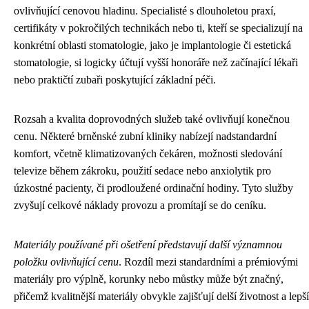
ovlivňující cenovou hladinu. Specialisté s dlouholetou praxí,
certifikáty v pokročilých technikách nebo ti, kteří se specializují na
konkrétní oblasti stomatologie, jako je implantologie či estetická
stomatologie, si logicky účtují vyšší honoráře než začínající lékaři
nebo praktičtí zubaři poskytující základní péči.
Rozsah a kvalita doprovodných služeb také ovlivňují konečnou
cenu. Některé brněnské zubní kliniky nabízejí nadstandardní
komfort, včetně klimatizovaných čekáren, možnosti sledování
televize během zákroku, použití sedace nebo anxiolytik pro
úzkostné pacienty, či prodloužené ordinační hodiny. Tyto služby
zvyšují celkové náklady provozu a promítají se do ceníku.
Materiály používané při ošetření představují další významnou
položku ovlivňující cenu
. Rozdíl mezi standardními a prémiovými
materiály pro výplně, korunky nebo můstky může být značný,
přičemž kvalitnější materiály obvykle zajišťují delší životnost a lepší