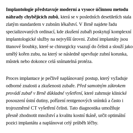
Implantologie představuje moderní a vysoce účinnou metodu
náhrady chybějících zubů
, která se v posledních desetiletích stala
zlatým standardem v zubním lékařství. V Brně najdete řadu
specializovaných ordinací, kde zkušení zubaři poskytují komplexní
implantologické služby na nejvyšší úrovni. Zubní implantáty jsou
titanové šroubky, které se chirurgicky vsazují do čelisti a slouží jako
umělý kořen zubu, na který se následně upevňuje zubní korunka,
můstek nebo dokonce celá snímatelná protéza.
Proces implantace je pečlivě naplánovaný postup, který vyžaduje
odborné znalosti a zkušenosti zubaře.
Před samotným zákrokem
provádí zubař v Brně důkladné vyšetření
, které zahrnuje klinické
posouzení ústní dutiny, pořízení rentgenových snímků a často i
trojrozměrné CT vyšetření čelisti. Tato diagnostika umožňuje
přesně zhodnotit množství a kvalitu kostní tkáně, určit optimální
pozici implantátu a naplánovat celý průběh léčby.