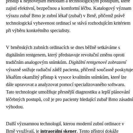
přístup k nejnovějším metodám a technologickým postupům, které
zajistí efektivní, bezpečnou a komfortní léčbu. Katalogový význam
výrazu zubař Brno je zubní lékař (zubař) v Brně, přičemž právě
technologická vybavenost ordinací se stává rozhodujícím kritériem
při výběru konkrétního specialisty.
V brněnských zubních ordinacích se dnes běžně setkáváme s
digitálním rentgenem, který představuje revoluční změnu oproti
tradičním analogovým snímkům.
Digitální rentgenové zobrazení
výrazně snižuje radiační zátěž pacienta, přičemž současně poskytuje
lékařům okamžitý přístup k vysoce kvalitním snímkům, které lze
dále upravovat a analyzovat pomocí specializovaného softwaru.
Tato technologie umožňuje přesnější diagnostiku a lepší plánování
léčebných postupů, což je pro pacienty hledající zubař Brno zásadní
výhodou.
Další významnou technologií, kterou moderní zubní ordinace v
Brně využívají, je
intraorální skener
. Tento přístroj dokáže