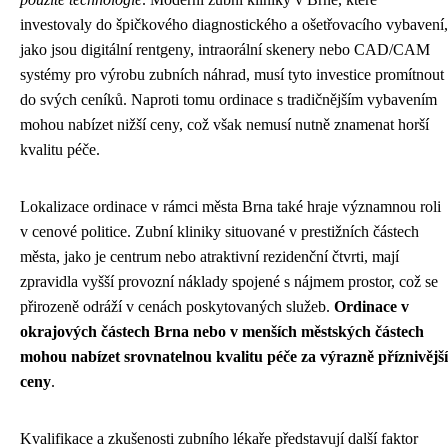
investovaly do špičkového diagnostického a ošetřovacího vybavení,
jako jsou digitální rentgeny, intraorální skenery nebo CAD/CAM
systémy pro výrobu zubních náhrad, musí tyto investice promítnout
do svých ceníků. Naproti tomu ordinace s tradičnějším vybavením
mohou nabízet nižší ceny, což však nemusí nutně znamenat horší
kvalitu péče.
Lokalizace ordinace v rámci města Brna také hraje významnou roli
v cenové politice. Zubní kliniky situované v prestižních částech
města, jako je centrum nebo atraktivní rezidenční čtvrti, mají
zpravidla vyšší provozní náklady spojené s nájmem prostor, což se
přirozeně odráží v cenách poskytovaných služeb.
Ordinace v
okrajových částech Brna nebo v menších městských částech
mohou nabízet srovnatelnou kvalitu péče za výrazně příznivější
ceny
.
Kvalifikace a zkušenosti zubního lékaře představují další faktor