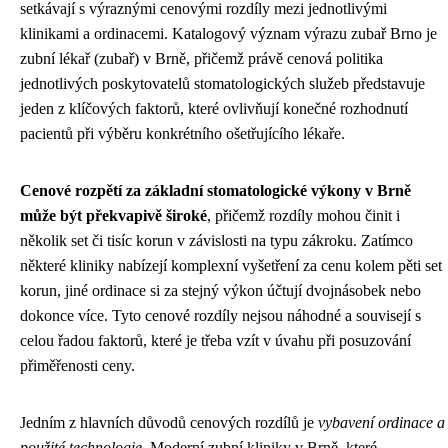
setkávají s výraznými cenovými rozdíly mezi jednotlivými
klinikami a ordinacemi. Katalogový význam výrazu zubař Brno je
zubní lékař (zubař) v Brně, přičemž právě cenová politika
jednotlivých poskytovatelů stomatologických služeb představuje
jeden z klíčových faktorů, které ovlivňují konečné rozhodnutí
pacientů při výběru konkrétního ošetřujícího lékaře.
Cenové rozpětí za základní stomatologické výkony v Brně
může být překvapivě široké
, přičemž rozdíly mohou činit i
několik set či tisíc korun v závislosti na typu zákroku. Zatímco
některé kliniky nabízejí komplexní vyšetření za cenu kolem pěti set
korun, jiné ordinace si za stejný výkon účtují dvojnásobek nebo
dokonce více. Tyto cenové rozdíly nejsou náhodné a souvisejí s
celou řadou faktorů, které je třeba vzít v úvahu při posuzování
přiměřenosti ceny.
Jedním z hlavních důvodů cenových rozdílů je
vybavení ordinace a
použité technologie
. Moderní zubní kliniky v Brně, které