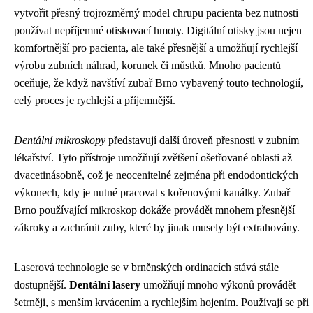
vytvořit přesný trojrozměrný model chrupu pacienta bez nutnosti
používat nepříjemné otiskovací hmoty. Digitální otisky jsou nejen
komfortnější pro pacienta, ale také přesnější a umožňují rychlejší
výrobu zubních náhrad, korunek či můstků. Mnoho pacientů
oceňuje, že když navštíví zubař Brno vybavený touto technologií,
celý proces je rychlejší a příjemnější.
Dentální mikroskopy
představují další úroveň přesnosti v zubním
lékařství. Tyto přístroje umožňují zvětšení ošetřované oblasti až
dvacetinásobně, což je neocenitelné zejména při endodontických
výkonech, kdy je nutné pracovat s kořenovými kanálky. Zubař
Brno používající mikroskop dokáže provádět mnohem přesnější
zákroky a zachránit zuby, které by jinak musely být extrahovány.
Laserová technologie se v brněnských ordinacích stává stále
dostupnější.
Dentální lasery
umožňují mnoho výkonů provádět
šetrněji, s menším krvácením a rychlejším hojením. Používají se při