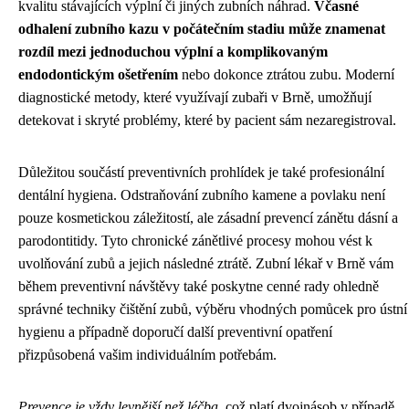
kvalitu stávajících výplní či jiných zubních náhrad.
Včasné
odhalení zubního kazu v počátečním stadiu může znamenat
rozdíl mezi jednoduchou výplní a komplikovaným
endodontickým ošetřením
nebo dokonce ztrátou zubu. Moderní
diagnostické metody, které využívají zubaři v Brně, umožňují
detekovat i skryté problémy, které by pacient sám nezaregistroval.
Důležitou součástí preventivních prohlídek je také profesionální
dentální hygiena. Odstraňování zubního kamene a povlaku není
pouze kosmetickou záležitostí, ale zásadní prevencí zánětu dásní a
parodontitidy. Tyto chronické zánětlivé procesy mohou vést k
uvolňování zubů a jejich následné ztrátě. Zubní lékař v Brně vám
během preventivní návštěvy také poskytne cenné rady ohledně
správné techniky čištění zubů, výběru vhodných pomůcek pro ústní
hygienu a případně doporučí další preventivní opatření
přizpůsobená vašim individuálním potřebám.
Prevence je vždy levnější než léčba
, což platí dvojnásob v případě