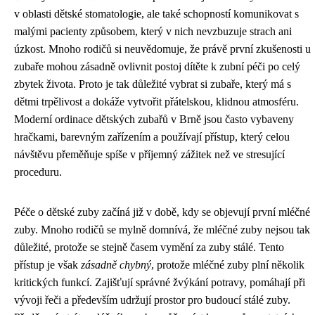
v oblasti dětské stomatologie, ale také schopností komunikovat s
malými pacienty způsobem, který v nich nevzbuzuje strach ani
úzkost. Mnoho rodičů si neuvědomuje, že právě první zkušenosti u
zubaře mohou zásadně ovlivnit postoj dítěte k zubní péči po celý
zbytek života. Proto je tak důležité vybrat si zubaře, který má s
dětmi trpělivost a dokáže vytvořit přátelskou, klidnou atmosféru.
Moderní ordinace dětských zubařů v Brně jsou často vybaveny
hračkami, barevným zařízením a používají přístup, který celou
návštěvu přeměňuje spíše v příjemný zážitek než ve stresující
proceduru.
Péče o dětské zuby začíná již v době, kdy se objevují první mléčné
zuby. Mnoho rodičů se mylně domnívá, že mléčné zuby nejsou tak
důležité, protože se stejně časem vymění za zuby stálé. Tento
přístup je však
zásadně chybný
, protože mléčné zuby plní několik
kritických funkcí. Zajišťují správné žvýkání potravy, pomáhají při
vývoji řeči a především udržují prostor pro budoucí stálé zuby.