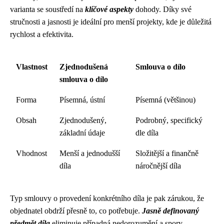
varianta se soustředí na
klíčové aspekty
dohody. Díky své
stručnosti a jasnosti je ideální pro menší projekty, kde je důležitá
rychlost a efektivita.
Vlastnost
Zjednodušená
Smlouva o dílo
smlouva o dílo
Forma
Písemná, ústní
Písemná (většinou)
Obsah
Zjednodušený,
Podrobný, specifický
základní údaje
dle díla
Vhodnost
Menší a jednodušší
Složitější a finančně
díla
náročnější díla
Typ smlouvy o provedení konkrétního díla je pak zárukou, že
objednatel obdrží přesně to, co potřebuje.
Jasně definovaný
předmět díla
eliminuje případná nedorozumění a spory.