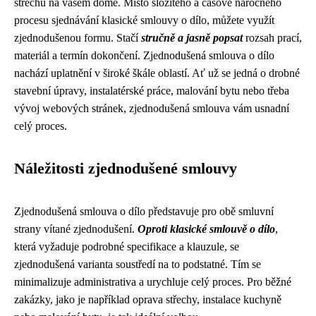
střechu na vašem domě. Místo složitého a časově náročného
procesu sjednávání klasické smlouvy o dílo, můžete využít
zjednodušenou formu. Stačí
stručně a jasně popsat
rozsah prací,
materiál a termín dokončení. Zjednodušená smlouva o dílo
nachází uplatnění v široké škále oblastí. Ať už se jedná o drobné
stavební úpravy, instalatérské práce, malování bytu nebo třeba
vývoj webových stránek, zjednodušená smlouva vám usnadní
celý proces.
Náležitosti zjednodušené smlouvy
Zjednodušená smlouva o dílo představuje pro obě smluvní
strany vítané zjednodušení.
Oproti klasické smlouvě o dílo
,
která vyžaduje podrobné specifikace a klauzule, se
zjednodušená varianta soustředí na to podstatné. Tím se
minimalizuje administrativa a urychluje celý proces. Pro běžné
zakázky, jako je například oprava střechy, instalace kuchyně