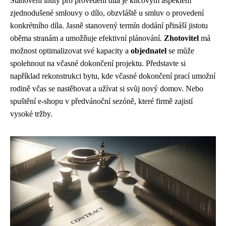
Stanovení lhůty pro provedení díla je klíčovým aspektem
zjednodušené smlouvy o dílo, obzvláště u smluv o provedení
konkrétního díla. Jasně stanovený termín dodání přináší jistotu
oběma stranám a umožňuje efektivní plánování.
Zhotovitel
má
možnost optimalizovat své kapacity a
objednatel
se může
spolehnout na včasné dokončení projektu. Představte si
například rekonstrukci bytu, kde včasné dokončení prací umožní
rodině včas se nastěhovat a užívat si svůj nový domov. Nebo
spuštění e-shopu v předvánoční sezóně, které firmě zajistí
vysoké tržby.