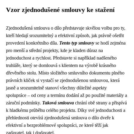
Vzor zjednodušené smlouvy ke stažení
Zjednodušená smlouva o dílo představuje skvělou volbu pro ty,
kteří hledají srozumitelný a efektivní způsob, jak právně ošetřit
provedení konkrétního díla.
Tento typ smlouvy
se hodí zejména
pro menší a střední projekty, kde je kladen důraz na
jednoduchost a rychlost. Představte si například nadšeného
truhláře, který se domlouvá s klientem na výrobě krásného
dřevěného stolu. Místo složitého smluvního dokumentu plného
právních kliček si vystačí se zjednodušenou smlouvou, která
jasně a srozumitelně stanoví všechny důležité aspekty
spolupráce – od ceny a termínu dodání až po použité materiály a
záruční podmínky.
Taková smlouva
chrání obě strany a přispívá
k hladkému průběhu celého projektu. Díky své jednoduchosti a
přehlednosti otevírá zjednodušená smlouva o dílo dveře k
efektivní a bezproblémové spolupráci, ze které těží jak
zadavatel, tak i dodavatel.