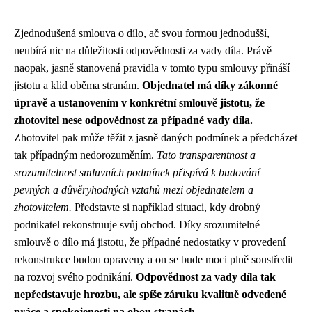
Zjednodušená smlouva o dílo, ač svou formou jednodušší,
neubírá nic na důležitosti odpovědnosti za vady díla. Právě
naopak, jasně stanovená pravidla v tomto typu smlouvy přináší
jistotu a klid oběma stranám.
Objednatel má díky zákonné
úpravě a ustanovením v konkrétní smlouvě jistotu, že
zhotovitel nese odpovědnost za případné vady díla.
Zhotovitel pak může těžit z jasně daných podmínek a předcházet
tak případným nedorozuměním.
Tato transparentnost a
srozumitelnost smluvních podmínek přispívá k budování
pevných a důvěryhodných vztahů mezi objednatelem a
zhotovitelem.
Představte si například situaci, kdy drobný
podnikatel rekonstruuje svůj obchod. Díky srozumitelné
smlouvě o dílo má jistotu, že případné nedostatky v provedení
rekonstrukce budou opraveny a on se bude moci plně soustředit
na rozvoj svého podnikání.
Odpovědnost za vady díla tak
nepředstavuje hrozbu, ale spíše záruku kvalitně odvedené
práce a spokojenosti na obou stranách.