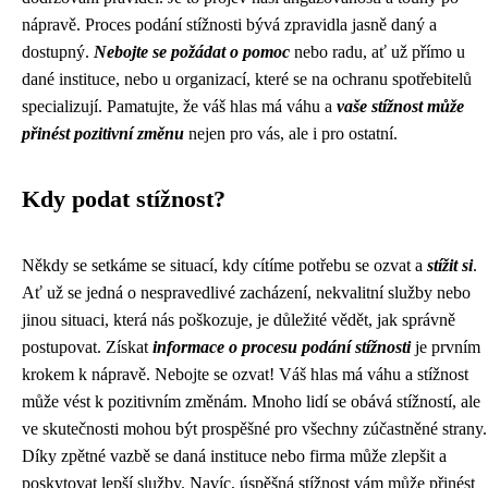
nápravě. Proces podání stížnosti bývá zpravidla jasně daný a
dostupný.
Nebojte se požádat o pomoc
nebo radu, ať už přímo u
dané instituce, nebo u organizací, které se na ochranu spotřebitelů
specializují. Pamatujte, že váš hlas má váhu a
vaše stížnost může
přinést pozitivní změnu
nejen pro vás, ale i pro ostatní.
Kdy podat stížnost?
Někdy se setkáme se situací, kdy cítíme potřebu se ozvat a
stížit si
.
Ať už se jedná o nespravedlivé zacházení, nekvalitní služby nebo
jinou situaci, která nás poškozuje, je důležité vědět, jak správně
postupovat. Získat
informace o procesu podání stížnosti
je prvním
krokem k nápravě. Nebojte se ozvat! Váš hlas má váhu a stížnost
může vést k pozitivním změnám. Mnoho lidí se obává stížností, ale
ve skutečnosti mohou být prospěšné pro všechny zúčastněné strany.
Díky zpětné vazbě se daná instituce nebo firma může zlepšit a
poskytovat lepší služby. Navíc, úspěšná stížnost vám může přinést