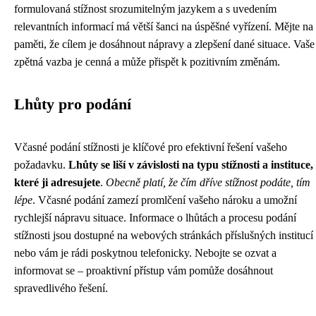
formulovaná stížnost srozumitelným jazykem a s uvedením
relevantních informací má větší šanci na úspěšné vyřízení. Mějte na
paměti, že cílem je dosáhnout nápravy a zlepšení dané situace. Vaše
zpětná vazba je cenná a může přispět k pozitivním změnám.
Lhůty pro podání
Včasné podání stížnosti je klíčové pro efektivní řešení vašeho
požadavku.
Lhůty se liší v závislosti na typu stížnosti a instituce,
které ji adresujete
.
Obecně platí, že čím dříve stížnost podáte, tím
lépe
. Včasné podání zamezí promlčení vašeho nároku a umožní
rychlejší nápravu situace. Informace o lhůtách a procesu podání
stížnosti jsou dostupné na webových stránkách příslušných institucí
nebo vám je rádi poskytnou telefonicky. Nebojte se ozvat a
informovat se – proaktivní přístup vám pomůže dosáhnout
spravedlivého řešení.