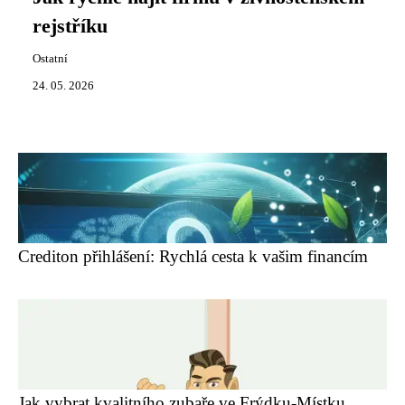
rejstříku
Ostatní
24. 05. 2026
Crediton přihlášení: Rychlá cesta k vašim financím
Jak vybrat kvalitního zubaře ve Frýdku-Místku