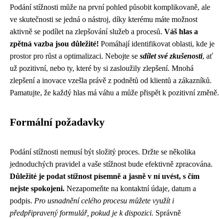
Podání stížnosti může na první pohled působit komplikovaně, ale
ve skutečnosti se jedná o nástroj, díky kterému máte možnost
aktivně se podílet na zlepšování služeb a procesů.
Váš hlas a
zpětná vazba jsou důležité!
Pomáhají identifikovat oblasti, kde je
prostor pro růst a optimalizaci. Nebojte se
sdílet své zkušenosti
, ať
už pozitivní, nebo ty, které by si zasloužily zlepšení. Mnohá
zlepšení a inovace vzešla právě z podnětů od klientů a zákazníků.
Pamatujte, že každý hlas má váhu a může přispět k pozitivní změně.
Formální požadavky
Podání stížnosti nemusí být složitý proces. Držte se několika
jednoduchých pravidel a vaše stížnost bude efektivně zpracována.
Důležité je podat stížnost písemně a jasně v ní uvést, s čím
nejste spokojeni.
Nezapomeňte na kontaktní údaje, datum a
podpis.
Pro usnadnění celého procesu můžete využít i
předpřipravený formulář, pokud je k dispozici.
Správně