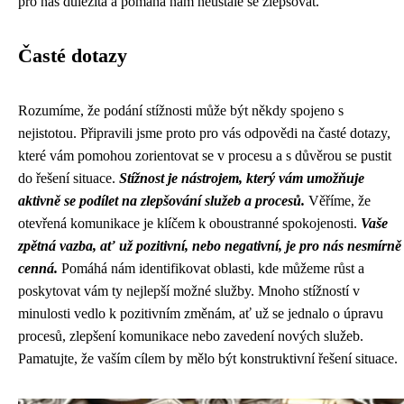
pro nás důležitá a pomáhá nám neustále se zlepšovat.
Časté dotazy
Rozumíme, že podání stížnosti může být někdy spojeno s
nejistotou. Připravili jsme proto pro vás odpovědi na časté dotazy,
které vám pomohou zorientovat se v procesu a s důvěrou se pustit
do řešení situace.
Stížnost je nástrojem, který vám umožňuje
aktivně se podílet na zlepšování služeb a procesů.
Věříme, že
otevřená komunikace je klíčem k oboustranné spokojenosti.
Vaše
zpětná vazba, ať už pozitivní, nebo negativní, je pro nás nesmírně
cenná.
Pomáhá nám identifikovat oblasti, kde můžeme růst a
poskytovat vám ty nejlepší možné služby. Mnoho stížností v
minulosti vedlo k pozitivním změnám, ať už se jednalo o úpravu
procesů, zlepšení komunikace nebo zavedení nových služeb.
Pamatujte, že vaším cílem by mělo být konstruktivní řešení situace.