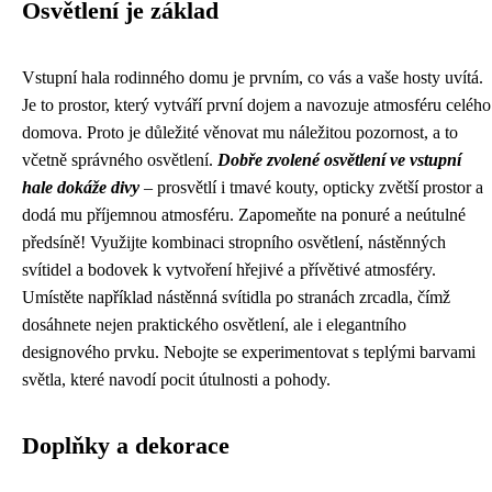
Osvětlení je základ
Vstupní hala rodinného domu je prvním, co vás a vaše hosty uvítá.
Je to prostor, který vytváří první dojem a navozuje atmosféru celého
domova. Proto je důležité věnovat mu náležitou pozornost, a to
včetně správného osvětlení.
Dobře zvolené osvětlení ve vstupní
hale dokáže divy
– prosvětlí i tmavé kouty, opticky zvětší prostor a
dodá mu příjemnou atmosféru. Zapomeňte na ponuré a neútulné
předsíně! Využijte kombinaci stropního osvětlení, nástěnných
svítidel a bodovek k vytvoření hřejivé a přívětivé atmosféry.
Umístěte například nástěnná svítidla po stranách zrcadla, čímž
dosáhnete nejen praktického osvětlení, ale i elegantního
designového prvku. Nebojte se experimentovat s teplými barvami
světla, které navodí pocit útulnosti a pohody.
Doplňky a dekorace