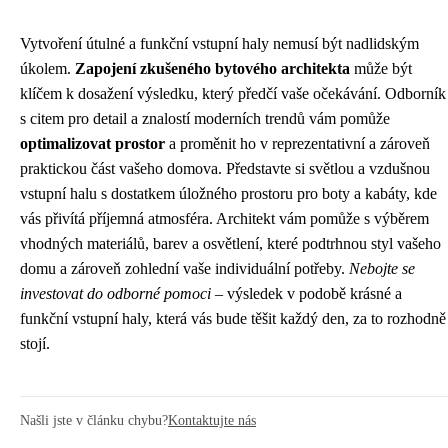
Vytvoření útulné a funkční vstupní haly nemusí být nadlidským
úkolem.
Zapojení zkušeného bytového architekta
může být
klíčem k dosažení výsledku, který předčí vaše očekávání. Odborník
s citem pro detail a znalostí moderních trendů vám pomůže
optimalizovat prostor
a proměnit ho v reprezentativní a zároveň
praktickou část vašeho domova. Představte si světlou a vzdušnou
vstupní halu s dostatkem úložného prostoru pro boty a kabáty, kde
vás přivítá příjemná atmosféra. Architekt vám pomůže s výběrem
vhodných materiálů, barev a osvětlení, které podtrhnou styl vašeho
domu a zároveň zohlední vaše individuální potřeby.
Nebojte se
investovat do odborné pomoci
– výsledek v podobě krásné a
funkční vstupní haly, která vás bude těšit každý den, za to rozhodně
stojí.
Našli jste v článku chybu?
Kontaktujte nás