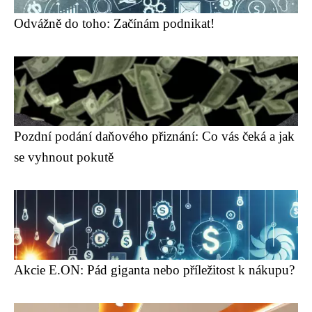
Odvážně do toho: Začínám podnikat!
Pozdní podání daňového přiznání: Co vás čeká a jak
se vyhnout pokutě
Akcie E.ON: Pád giganta nebo příležitost k nákupu?