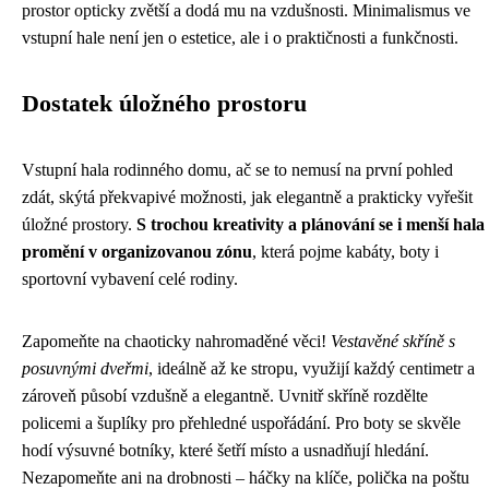
prostor opticky zvětší a dodá mu na vzdušnosti. Minimalismus ve
vstupní hale není jen o estetice, ale i o praktičnosti a funkčnosti.
Dostatek úložného prostoru
Vstupní hala rodinného domu, ač se to nemusí na první pohled
zdát, skýtá překvapivé možnosti, jak elegantně a prakticky vyřešit
úložné prostory.
S trochou kreativity a plánování se i menší hala
promění v organizovanou zónu
, která pojme kabáty, boty i
sportovní vybavení celé rodiny.
Zapomeňte na chaoticky nahromaděné věci!
Vestavěné skříně s
posuvnými dveřmi
, ideálně až ke stropu, využijí každý centimetr a
zároveň působí vzdušně a elegantně. Uvnitř skříně rozdělte
policemi a šuplíky pro přehledné uspořádání. Pro boty se skvěle
hodí výsuvné botníky, které šetří místo a usnadňují hledání.
Nezapomeňte ani na drobnosti – háčky na klíče, polička na poštu