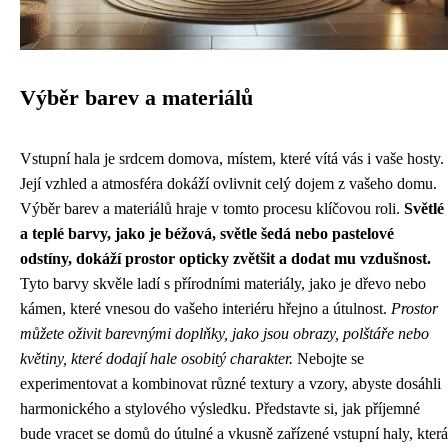
Výběr barev a materiálů
Vstupní hala je srdcem domova, místem, které vítá vás i vaše hosty.
Její vzhled a atmosféra dokáží ovlivnit celý dojem z vašeho domu.
Výběr barev a materiálů hraje v tomto procesu klíčovou roli.
Světlé
a teplé barvy, jako je béžová, světle šedá nebo pastelové
odstíny, dokáží prostor opticky zvětšit a dodat mu vzdušnost.
Tyto barvy skvěle ladí s přírodními materiály, jako je dřevo nebo
kámen, které vnesou do vašeho interiéru hřejno a útulnost.
Prostor
můžete oživit barevnými doplňky, jako jsou obrazy, polštáře nebo
květiny, které dodají hale osobitý charakter.
Nebojte se
experimentovat a kombinovat různé textury a vzory, abyste dosáhli
harmonického a stylového výsledku. Představte si, jak příjemné
bude vracet se domů do útulné a vkusně zařízené vstupní haly, která