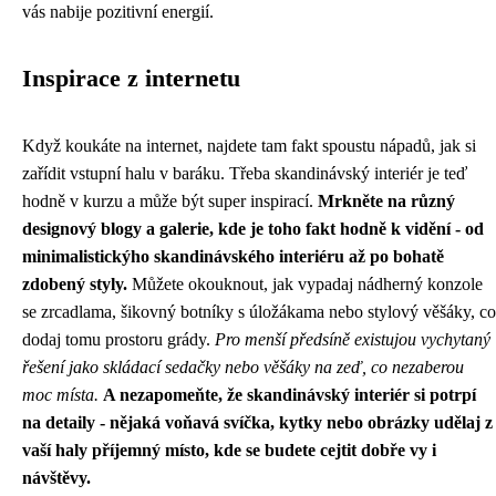
vás nabije pozitivní energií.
Inspirace z internetu
Když koukáte na internet, najdete tam fakt spoustu nápadů, jak si
zařídit vstupní halu v baráku. Třeba
skandinávský interiér
je teď
hodně v kurzu a může být super inspirací.
Mrkněte na různý
designový blogy a galerie, kde je toho fakt hodně k vidění - od
minimalistickýho skandinávského interiéru až po bohatě
zdobený styly.
Můžete okouknout, jak vypadaj nádherný konzole
se zrcadlama, šikovný botníky s úložákama nebo stylový věšáky, co
dodaj tomu prostoru grády.
Pro menší předsíně existujou vychytaný
řešení jako skládací sedačky nebo věšáky na zeď, co nezaberou
moc místa.
A nezapomeňte, že skandinávský interiér si potrpí
na detaily - nějaká voňavá svíčka, kytky nebo obrázky udělaj z
vaší haly příjemný místo, kde se budete cejtit dobře vy i
návštěvy.