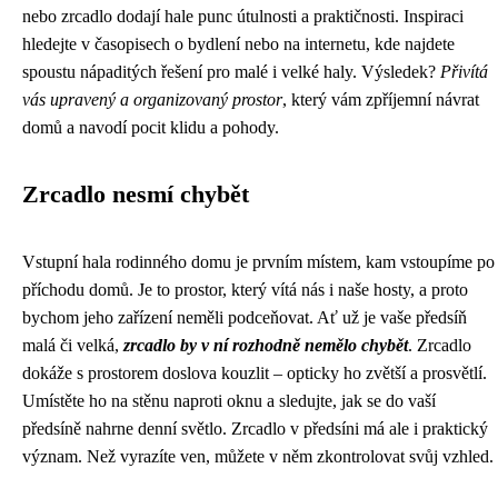
nebo zrcadlo dodají hale punc útulnosti a praktičnosti. Inspiraci
hledejte v časopisech o bydlení nebo na internetu, kde najdete
spoustu nápaditých řešení pro malé i velké haly. Výsledek?
Přivítá
vás upravený a organizovaný prostor
, který vám zpříjemní návrat
domů a navodí pocit klidu a pohody.
Zrcadlo nesmí chybět
Vstupní hala rodinného domu je prvním místem, kam vstoupíme po
příchodu domů. Je to prostor, který vítá nás i naše hosty, a proto
bychom jeho zařízení neměli podceňovat. Ať už je vaše předsíň
malá či velká,
zrcadlo by v ní rozhodně nemělo chybět
. Zrcadlo
dokáže s prostorem doslova kouzlit – opticky ho zvětší a prosvětlí.
Umístěte ho na stěnu naproti oknu a sledujte, jak se do vaší
předsíně nahrne denní světlo. Zrcadlo v předsíni má ale i praktický
význam. Než vyrazíte ven, můžete v něm zkontrolovat svůj vzhled.