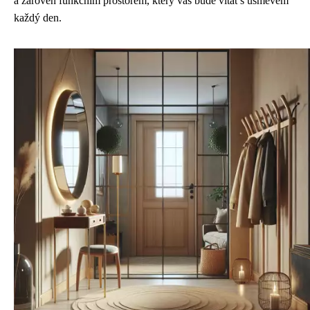
a zároveň funkčním prostorem, který vás bude vítat s úsměvem
každý den.