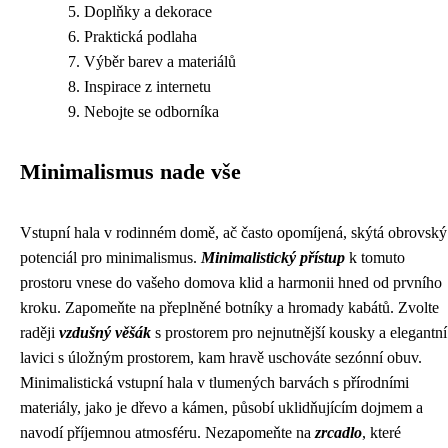
Doplňky a dekorace
Praktická podlaha
Výběr barev a materiálů
Inspirace z internetu
Nebojte se odborníka
Minimalismus nade vše
Vstupní hala v rodinném domě, ač často opomíjená, skýtá obrovský
potenciál pro minimalismus.
Minimalistický přístup
k tomuto
prostoru vnese do vašeho domova klid a harmonii hned od prvního
kroku. Zapomeňte na přeplněné botníky a hromady kabátů. Zvolte
raději
vzdušný věšák
s prostorem pro nejnutnější kousky a elegantní
lavici s úložným prostorem, kam hravě uschováte sezónní obuv.
Minimalistická vstupní hala v tlumených barvách s přírodními
materiály, jako je dřevo a kámen, působí uklidňujícím dojmem a
navodí příjemnou atmosféru. Nezapomeňte na
zrcadlo
, které