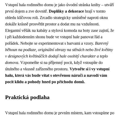
Vstupní hala rodinného domu je jako úvodní stránka knihy – utváří
první dojem a zve dovnitř.
Doplňky a dekorace
hrají v tomto
ohledu klíčovou roli. Zrcadlo strategicky umístěné naproti oknu
dokáže krásně prosvětlit prostor a dodat mu na vzdušnosti.
Elegantní věšák na kabáty a stylová komoda na boty zase zajistí, že
i při každodenním shonu bude ve vstupní hale panovat řád a
pořádek. Nebojte se experimentovat s barvami a vzory.
Barevný
běhoun na podlaze, originální obrazy na stěnách nebo živé květiny
v designových květináčích dodají hale osobitý charakter a teplo
domova.
Vzpomeňte si na příjemný pocit, když vstoupíte do
útulného a vkusně zařízeného prostoru.
Vytvořte si i vy vstupní
halu, která vás bude vítat s otevřenou náručí a navodí vám
pocit klidu a pohody hned po příchodu domů.
Praktická podlaha
Vstupní hala rodinného domu je prvním místem, kam vstoupíme po