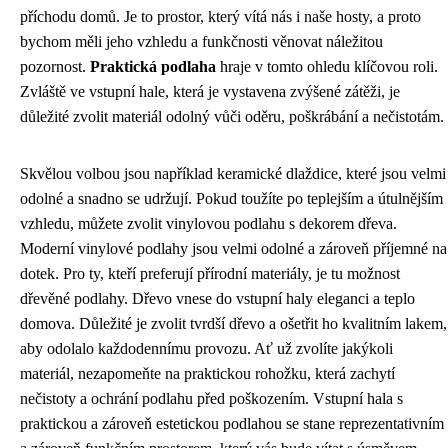
příchodu domů. Je to prostor, který vítá nás i naše hosty, a proto
bychom měli jeho vzhledu a funkčnosti věnovat náležitou
pozornost.
Praktická podlaha
hraje v tomto ohledu klíčovou roli.
Zvláště ve vstupní hale, která je vystavena zvýšené zátěži, je
důležité zvolit materiál odolný vůči oděru, poškrábání a nečistotám.
Skvělou volbou jsou například keramické dlaždice, které jsou velmi
odolné a snadno se udržují. Pokud toužíte po teplejším a útulnějším
vzhledu, můžete zvolit vinylovou podlahu s dekorem dřeva.
Moderní vinylové podlahy jsou velmi odolné a zároveň příjemné na
dotek. Pro ty, kteří preferují přírodní materiály, je tu možnost
dřevěné podlahy. Dřevo vnese do vstupní haly eleganci a teplo
domova. Důležité je zvolit tvrdší dřevo a ošetřit ho kvalitním lakem,
aby odolalo každodennímu provozu. Ať už zvolíte jakýkoli
materiál, nezapomeňte na praktickou rohožku, která zachytí
nečistoty a ochrání podlahu před poškozením. Vstupní hala s
praktickou a zároveň estetickou podlahou se stane reprezentativním