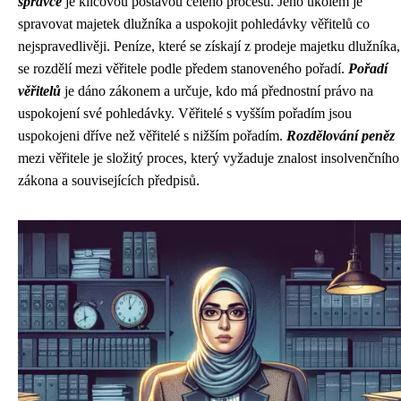
správce
je klíčovou postavou celého procesu. Jeho úkolem je
spravovat majetek dlužníka a uspokojit pohledávky věřitelů co
nejspravedlivěji. Peníze, které se získají z prodeje majetku dlužníka,
se rozdělí mezi věřitele podle předem stanoveného pořadí.
Pořadí
věřitelů
je dáno zákonem a určuje, kdo má přednostní právo na
uspokojení své pohledávky. Věřitelé s vyšším pořadím jsou
uspokojeni dříve než věřitelé s nižším pořadím.
Rozdělování peněz
mezi věřitele je složitý proces, který vyžaduje znalost insolvenčního
zákona a souvisejících předpisů.