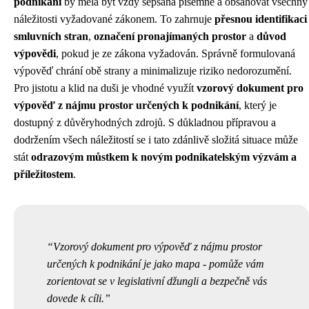
podnikání
by měla být vždy sepsána písemně a obsahovat všechny
náležitosti vyžadované zákonem. To zahrnuje
přesnou identifikaci
smluvních stran
,
označení pronajímaných prostor
a
důvod
výpovědi
, pokud je ze zákona vyžadován. Správně formulovaná
výpověď chrání obě strany a minimalizuje riziko nedorozumění.
Pro jistotu a klid na duši je vhodné využít
vzorový dokument pro
výpověď z nájmu prostor určených k podnikání
, který je
dostupný z důvěryhodných zdrojů. S důkladnou přípravou a
dodržením všech náležitostí se i tato zdánlivě složitá situace může
stát
odrazovým můstkem k novým podnikatelským výzvám a
příležitostem
.
Vzorový dokument pro výpověď z nájmu prostor
určených k podnikání je jako mapa - pomůže vám
zorientovat se v legislativní džungli a bezpečně vás
dovede k cíli.