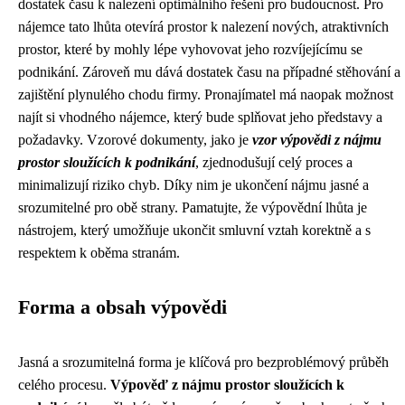
dostatek času k nalezení optimálního řešení pro budoucnost. Pro
nájemce tato lhůta otevírá prostor k nalezení nových, atraktivních
prostor, které by mohly lépe vyhovovat jeho rozvíjejícímu se
podnikání. Zároveň mu dává dostatek času na případné stěhování a
zajištění plynulého chodu firmy. Pronajímatel má naopak možnost
najít si vhodného nájemce, který bude splňovat jeho představy a
požadavky. Vzorové dokumenty, jako je
vzor výpovědi z nájmu
prostor sloužících k podnikání
, zjednodušují celý proces a
minimalizují riziko chyb. Díky nim je ukončení nájmu jasné a
srozumitelné pro obě strany. Pamatujte, že výpovědní lhůta je
nástrojem, který umožňuje ukončit smluvní vztah korektně a s
respektem k oběma stranám.
Forma a obsah výpovědi
Jasná a srozumitelná forma je klíčová pro bezproblémový průběh
celého procesu.
Výpověď z nájmu prostor sloužících k