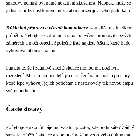
smlouvy nemusí být nutně negativní zkušenost. Naopak, může se
jednat o příležitost k novému začátku a rozvoji vašeho podnikání.
Důkladná příprava a včasná komunikace
jsou klíčem k hladkému
průběhu. Nebojte se s druhou stranou otevřeně promluvit o svých
záměrech a možnostech. Společně jistě najdete řešení, které bude
vyhovovat oběma stranám.
Pamatujte, že i zdánlivě složité situace mohou mít pozitivní
rozuzlení. Mnoho podnikatelů po ukončení nájmu našlo prostory,
které lépe vyhovují jejich potřebám a nastartovaly tak novou etapu
svého podnikání.
Časté dotazy
Potřebujete ukončit nájemní vztah u prostor, kde podnikáte? Žádný
stres, je to běžná situace a s pomocí našeho vzorového dokumentu