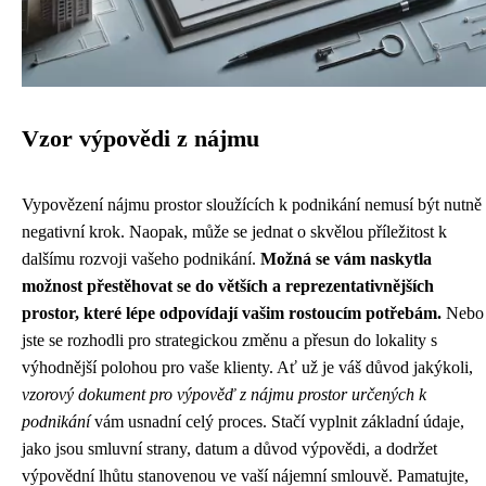
Vzor výpovědi z nájmu
Vypovězení nájmu prostor sloužících k podnikání nemusí být nutně
negativní krok. Naopak, může se jednat o skvělou příležitost k
dalšímu rozvoji vašeho podnikání.
Možná se vám naskytla
možnost přestěhovat se do větších a reprezentativnějších
prostor, které lépe odpovídají vašim rostoucím potřebám.
Nebo
jste se rozhodli pro strategickou změnu a přesun do lokality s
výhodnější polohou pro vaše klienty. Ať už je váš důvod jakýkoli,
vzorový dokument pro výpověď z nájmu prostor určených k
podnikání
vám usnadní celý proces. Stačí vyplnit základní údaje,
jako jsou smluvní strany, datum a důvod výpovědi, a dodržet
výpovědní lhůtu stanovenou ve vaší nájemní smlouvě. Pamatujte,