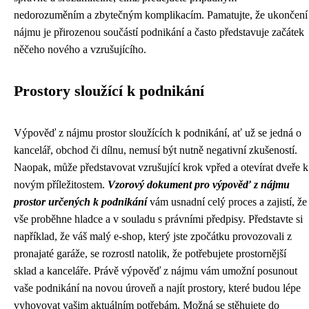
nedorozuměním a zbytečným komplikacím. Pamatujte, že ukončení
nájmu je přirozenou součástí podnikání a často představuje začátek
něčeho nového a vzrušujícího.
Prostory sloužící k podnikání
Výpověď z nájmu prostor sloužících k podnikání, ať už se jedná o
kancelář, obchod či dílnu, nemusí být nutně negativní zkušeností.
Naopak, může představovat vzrušující krok vpřed a otevírat dveře k
novým příležitostem.
Vzorový dokument pro výpověď z nájmu
prostor určených k podnikání
vám usnadní celý proces a zajistí, že
vše proběhne hladce a v souladu s právními předpisy. Představte si
například, že váš malý e-shop, který jste zpočátku provozovali z
pronajaté garáže, se rozrostl natolik, že potřebujete prostornější
sklad a kanceláře. Právě výpověď z nájmu vám umožní posunout
vaše podnikání na novou úroveň a najít prostory, které budou lépe
vyhovovat vašim aktuálním potřebám. Možná se stěhujete do