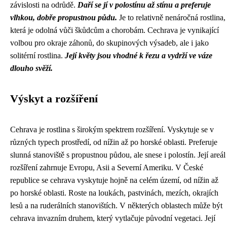
závislosti na odrůdě.
Daří se jí v polostínu až stínu a preferuje
vlhkou, dobře propustnou půdu.
Je to relativně nenáročná rostlina,
která je odolná vůči škůdcům a chorobám. Cechrava je vynikající
volbou pro okraje záhonů, do skupinových výsadeb, ale i jako
solitérní rostlina.
Její květy jsou vhodné k řezu a vydrží ve váze
dlouho svěží.
Výskyt a rozšíření
Cehrava je rostlina s širokým spektrem rozšíření. Vyskytuje se v
různých typech prostředí, od nížin až po horské oblasti. Preferuje
slunná stanoviště s propustnou půdou, ale snese i polostín. Její areál
rozšíření zahrnuje Evropu, Asii a Severní Ameriku. V České
republice se cehrava vyskytuje hojně na celém území, od nížin až
po horské oblasti. Roste na loukách, pastvinách, mezích, okrajích
lesů a na ruderálních stanovištích. V některých oblastech může být
cehrava invazním druhem, který vytlačuje původní vegetaci. Její