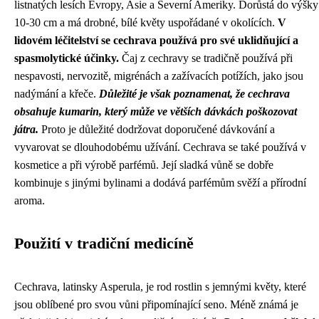
listnatých lesích Evropy, Asie a Severní Ameriky. Dorůstá do výšky
10-30 cm a má drobné, bílé květy uspořádané v okolících.
V
lidovém léčitelství se cechrava používá pro své uklidňující a
spasmolytické účinky.
Čaj z cechravy se tradičně používá při
nespavosti, nervozitě, migrénách a zažívacích potížích, jako jsou
nadýmání a křeče.
Důležité je však poznamenat, že cechrava
obsahuje kumarin, který může ve větších dávkách poškozovat
játra.
Proto je důležité dodržovat doporučené dávkování a
vyvarovat se dlouhodobému užívání. Cechrava se také používá v
kosmetice a při výrobě parfémů. Její sladká vůně se dobře
kombinuje s jinými bylinami a dodává parfémům svěží a přírodní
aroma.
Použití v tradiční medicíně
Cechrava, latinsky Asperula, je rod rostlin s jemnými květy, které
jsou oblíbené pro svou vůni připomínající seno. Méně známá je