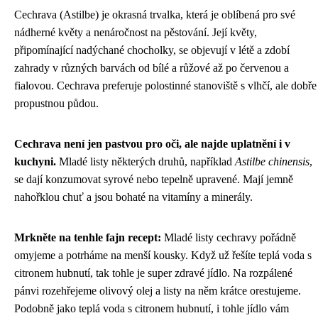
Cechrava (Astilbe) je okrasná trvalka, která je oblíbená pro své
nádherné květy a nenáročnost na pěstování. Její květy,
připomínající nadýchané chocholky, se objevují v létě a zdobí
zahrady v různých barvách od bílé a růžové až po červenou a
fialovou. Cechrava preferuje polostinné stanoviště s vlhčí, ale dobře
propustnou půdou.
Cechrava není jen pastvou pro oči, ale najde uplatnění i v
kuchyni.
Mladé listy některých druhů, například
Astilbe chinensis
,
se dají konzumovat syrové nebo tepelně upravené. Mají jemně
nahořklou chuť a jsou bohaté na vitamíny a minerály.
Mrkněte na tenhle fajn recept:
Mladé listy cechravy pořádně
omyjeme a potrháme na menší kousky. Když už řešíte
teplá voda s
citronem hubnutí
, tak tohle je super zdravé jídlo. Na rozpálené
pánvi rozehřejeme olivový olej a listy na něm krátce orestujeme.
Podobně jako teplá voda s citronem hubnutí, i tohle jídlo vám