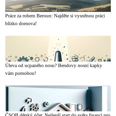
Práce za rohem Beroun: Najděte si vysněnou práci
blízko domova!
Úleva od ucpaného nosu? Bendovy nosní kapky
vám pomohou!
ČSOB dětský účet: Nejlepší start do světa financí pro