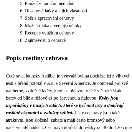
Použití v tradiční medicíně
Obsahové látky a jejich vlastnosti
Sběr a zpracování cehravy
Možná rizika a vedlejší účinky
Recept s využitím cehravy
Zajímavosti o cehravě
Popis rostliny cehrava
Cechrava, latinsky Astilbe, je vytrvalá bylina pocházející z vlhkých
lesů a břehů potoků v Asii a Severní Americe. Je oblíbená pro své
nádherné, vzdušné květy, které se objevují v létě v široké škále
barev od bílé a růžové až po červenou a fialovou.
Květy jsou
uspořádány v hustých latách, které se tyčí nad listy a dodávají
rostlině elegantní a vzdušný vzhled.
Listy cechravy jsou také
atraktivní, jsou složené, zubaté a mají často bronzový nebo
načervenalý nádech. Cechrava dorůstá do výšky od 30 do 120 cm v