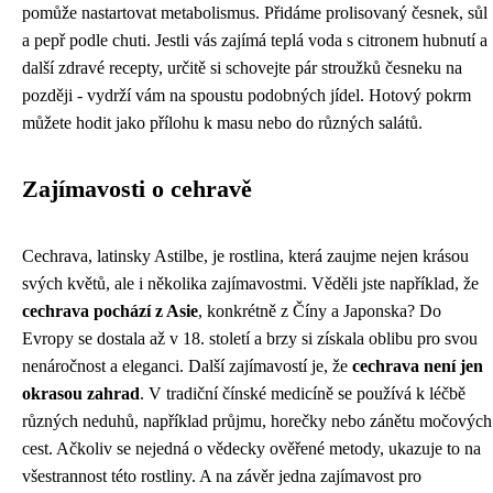
pomůže nastartovat metabolismus. Přidáme prolisovaný česnek, sůl
a pepř podle chuti. Jestli vás zajímá teplá voda s citronem hubnutí a
další zdravé recepty, určitě si schovejte pár stroužků česneku na
později - vydrží vám na spoustu podobných jídel. Hotový pokrm
můžete hodit jako přílohu k masu nebo do různých salátů.
Zajímavosti o cehravě
Cechrava, latinsky Astilbe, je rostlina, která zaujme nejen krásou
svých květů, ale i několika zajímavostmi. Věděli jste například, že
cechrava pochází z Asie
, konkrétně z Číny a Japonska? Do
Evropy se dostala až v 18. století a brzy si získala oblibu pro svou
nenáročnost a eleganci. Další zajímavostí je, že
cechrava není jen
okrasou zahrad
. V tradiční čínské medicíně se používá k léčbě
různých neduhů, například průjmu, horečky nebo zánětu močových
cest. Ačkoliv se nejedná o vědecky ověřené metody, ukazuje to na
všestrannost této rostliny. A na závěr jedna zajímavost pro