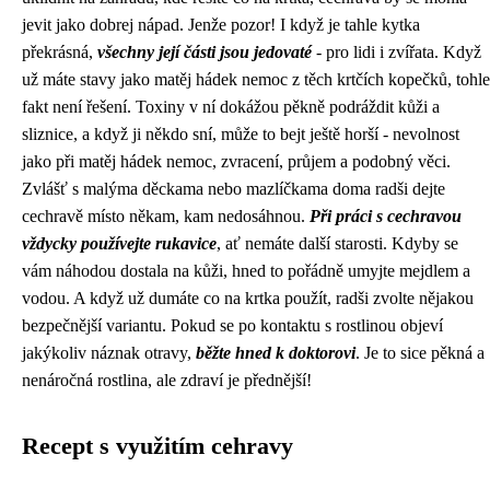
jevit jako dobrej nápad. Jenže pozor! I když je tahle kytka
překrásná,
všechny její části jsou jedovaté
- pro lidi i zvířata. Když
už máte stavy jako matěj hádek nemoc z těch krtčích kopečků, tohle
fakt není řešení. Toxiny v ní dokážou pěkně podráždit kůži a
sliznice, a když ji někdo sní, může to bejt ještě horší - nevolnost
jako při matěj hádek nemoc, zvracení, průjem a podobný věci.
Zvlášť s malýma děckama nebo mazlíčkama doma radši dejte
cechravě místo někam, kam nedosáhnou.
Při práci s cechravou
vždycky používejte rukavice
, ať nemáte další starosti. Kdyby se
vám náhodou dostala na kůži, hned to pořádně umyjte mejdlem a
vodou. A když už dumáte co na krtka použít, radši zvolte nějakou
bezpečnější variantu. Pokud se po kontaktu s rostlinou objeví
jakýkoliv náznak otravy,
běžte hned k doktorovi
. Je to sice pěkná a
nenáročná rostlina, ale zdraví je přednější!
Recept s využitím cehravy