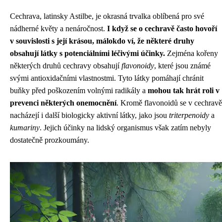
Cechrava, latinsky Astilbe, je okrasná trvalka oblíbená pro své
nádherné květy a nenáročnost.
I když se o cechravě často hovoří
v souvislosti s její krásou, málokdo ví, že některé druhy
obsahují látky s potenciálními léčivými účinky.
Zejména kořeny
některých druhů cechravy obsahují
flavonoidy
, které jsou známé
svými antioxidačními vlastnostmi. Tyto látky pomáhají chránit
buňky před poškozením volnými radikály a
mohou tak hrát roli v
prevenci některých onemocnění
. Kromě flavonoidů se v cechravě
nacházejí i další biologicky aktivní látky, jako jsou
triterpenoidy
a
kumariny
. Jejich účinky na lidský organismus však zatím nebyly
dostatečně prozkoumány.