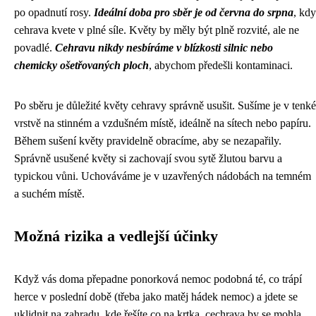
po opadnutí rosy.
Ideální doba pro sběr je od června do srpna
, kdy
cehrava kvete v plné síle. Květy by měly být plně rozvité, ale ne
povadlé.
Cehravu nikdy nesbíráme v blízkosti silnic nebo
chemicky ošetřovaných ploch
, abychom předešli kontaminaci.
Po sběru je důležité květy cehravy správně usušit. Sušíme je v tenké
vrstvě na stinném a vzdušném místě, ideálně na sítech nebo papíru.
Během sušení květy pravidelně obracíme, aby se nezapařily.
Správně usušené květy si zachovají svou sytě žlutou barvu a
typickou vůni. Uchováváme je v uzavřených nádobách na temném
a suchém místě.
Možná rizika a vedlejší účinky
Když vás doma přepadne ponorková nemoc podobná té, co trápí
herce v poslední době (třeba jako
matěj hádek nemoc
) a jdete se
uklidnit na zahradu, kde řešíte
co na krtka
, cechrava by se mohla