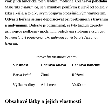
však jejich historická role v tradiční medicíně.
Cechrava pobělahá
(Asperula cynanchica)
se v minulosti používala k úlevě od bolesti v
krku a kašle, a to díky svým údajným protizánětlivým vlastnostem.
Odvar z kořene se zase doporučoval při problémech s trávením
a nadýmáním.
Důležité je poznamenat, že tyto tradiční způsoby
užití nejsou podloženy moderními vědeckými studiemi a
cechrava
by neměla být používána jako náhrada za léčbu předepsanou
lékařem.
Porovnání vlastností cehrav
Vlastnost
Cehrava olšová
Cehrava bahenní
Barva květů
Žlutá
Růžová
Výška rostliny
Až 1 metr
30-60 cm
Obsahové látky a jejich vlastnosti