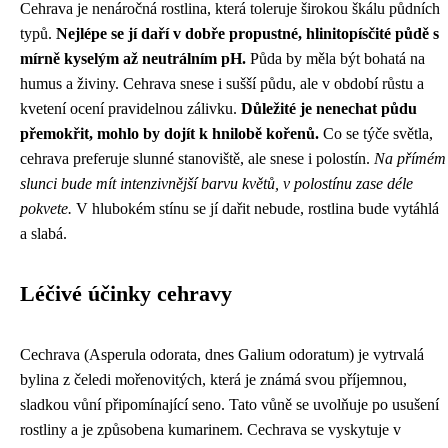
Cehrava je nenáročná rostlina, která toleruje širokou škálu půdních
typů.
Nejlépe se jí daří v dobře propustné, hlinitopísčité půdě s
mírně kyselým až neutrálním pH.
Půda by měla být bohatá na
humus a živiny. Cehrava snese i sušší půdu, ale v období růstu a
kvetení ocení pravidelnou zálivku.
Důležité je nenechat půdu
přemokřit, mohlo by dojít k hnilobě kořenů.
Co se týče světla,
cehrava preferuje slunné stanoviště, ale snese i polostín.
Na přímém
slunci bude mít intenzivnější barvu květů, v polostínu zase déle
pokvete.
V hlubokém stínu se jí dařit nebude, rostlina bude vytáhlá
a slabá.
Léčivé účinky cehravy
Cechrava (Asperula odorata, dnes Galium odoratum) je vytrvalá
bylina z čeledi mořenovitých, která je známá svou příjemnou,
sladkou vůní připomínající seno. Tato vůně se uvolňuje po usušení
rostliny a je způsobena kumarinem. Cechrava se vyskytuje v