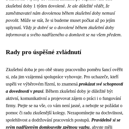
zkušební doby 1 týden dovolené.
Je ale důležité vědět, že
zaměstnavatel nám dovolenou během zkušební doby nemusí
povolit.
Může se stát, že si budeme muset počkat až po jejím
uplynutí.
Vždy je dobré se o dovolené během zkušební doby
informovat u svého nadřízeného a domluvit se na všem předem.
Rady pro úspěšné zvládnutí
Zkušební doba je pro obě strany pracovního poměru šancí ověřit
si, zda jim vzájemná spolupráce vyhovuje. Pro uchazeče, kteří
uspěli ve výběrovém řízení, to znamená
prokázat své schopnosti
a dovednosti v praxi
. Během zkušební doby je důležité být
aktivní, komunikativní a projevovat zájem o práci i o fungování
firmy. Ptejte se na vše, co vám není jasné, a nebojte se požádat o
pomoc či radu zkušenější kolegy. Nezapomínejte na dochvilnost,
spolehlivost a dodržování pracovních postupů.
Pravidelně si se
svým nadřízeným domlouvejte zpětnou vazbu
, abyste měli