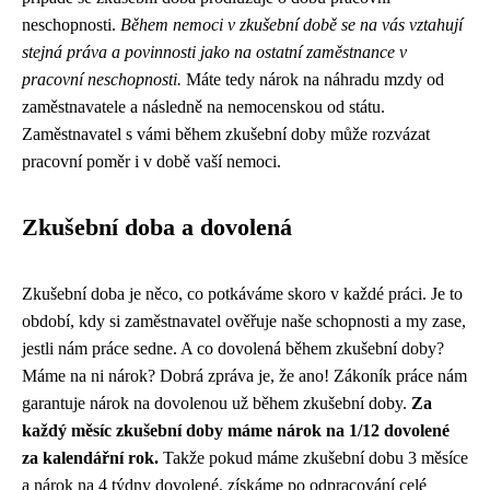
neschopnosti.
Během nemoci v zkušební době se na vás vztahují
stejná práva a povinnosti jako na ostatní zaměstnance v
pracovní neschopnosti.
Máte tedy nárok na náhradu mzdy od
zaměstnavatele a následně na nemocenskou od státu.
Zaměstnavatel s vámi během zkušební doby může rozvázat
pracovní poměr i v době vaší nemoci.
Zkušební doba a dovolená
Zkušební doba je něco, co potkáváme skoro v každé práci. Je to
období, kdy si zaměstnavatel ověřuje naše schopnosti a my zase,
jestli nám práce sedne. A co dovolená během zkušební doby?
Máme na ni nárok? Dobrá zpráva je, že ano! Zákoník práce nám
garantuje nárok na dovolenou už během zkušební doby.
Za
každý měsíc zkušební doby máme nárok na 1/12 dovolené
za kalendářní rok.
Takže pokud máme zkušební dobu 3 měsíce
a nárok na 4 týdny dovolené, získáme po odpracování celé