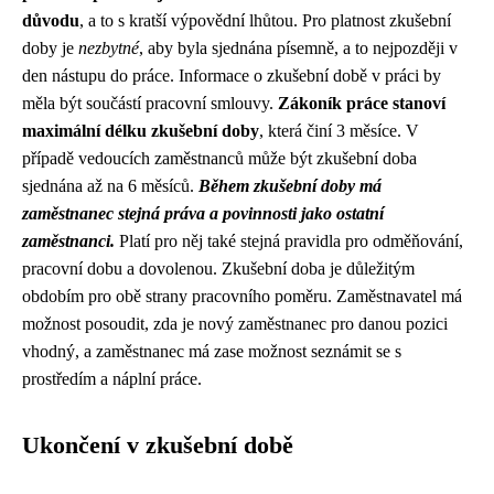
důvodu
, a to s kratší výpovědní lhůtou. Pro platnost zkušební
doby je
nezbytné
, aby byla sjednána písemně, a to nejpozději v
den nástupu do práce. Informace o zkušební době v práci by
měla být součástí pracovní smlouvy.
Zákoník práce stanoví
maximální délku zkušební doby
, která činí 3 měsíce. V
případě vedoucích zaměstnanců může být zkušební doba
sjednána až na 6 měsíců.
Během zkušební doby má
zaměstnanec stejná práva a povinnosti jako ostatní
zaměstnanci.
Platí pro něj také stejná pravidla pro odměňování,
pracovní dobu a dovolenou. Zkušební doba je důležitým
obdobím pro obě strany pracovního poměru. Zaměstnavatel má
možnost posoudit, zda je nový zaměstnanec pro danou pozici
vhodný, a zaměstnanec má zase možnost seznámit se s
prostředím a náplní práce.
Ukončení v zkušební době