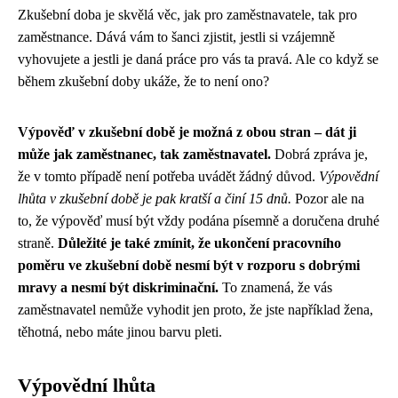
Zkušební doba je skvělá věc, jak pro zaměstnavatele, tak pro
zaměstnance. Dává vám to šanci zjistit, jestli si vzájemně
vyhovujete a jestli je daná práce pro vás ta pravá. Ale co když se
během zkušební doby ukáže, že to není ono?
Výpověď v zkušební době je možná z obou stran – dát ji
může jak zaměstnanec, tak zaměstnavatel.
Dobrá zpráva je,
že v tomto případě není potřeba uvádět žádný důvod.
Výpovědní
lhůta v zkušební době je pak kratší a činí 15 dnů.
Pozor ale na
to, že výpověď musí být vždy podána písemně a doručena druhé
straně.
Důležité je také zmínit, že ukončení pracovního
poměru ve zkušební době nesmí být v rozporu s dobrými
mravy a nesmí být diskriminační.
To znamená, že vás
zaměstnavatel nemůže vyhodit jen proto, že jste například žena,
těhotná, nebo máte jinou barvu pleti.
Výpovědní lhůta