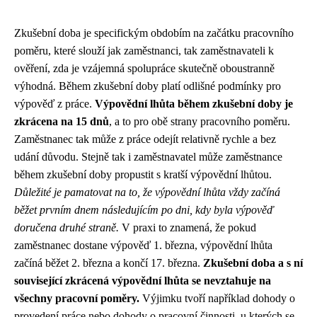
Zkušební doba je specifickým obdobím na začátku pracovního
poměru, které slouží jak zaměstnanci, tak zaměstnavateli k
ověření, zda je vzájemná spolupráce skutečně oboustranně
výhodná. Během zkušební doby platí odlišné podmínky pro
výpověď z práce.
Výpovědní lhůta během zkušební doby je
zkrácena na 15 dnů
, a to pro obě strany pracovního poměru.
Zaměstnanec tak může z práce odejít relativně rychle a bez
udání důvodu. Stejně tak i zaměstnavatel může zaměstnance
během zkušební doby propustit s kratší výpovědní lhůtou.
Důležité je pamatovat na to, že výpovědní lhůta vždy začíná
běžet prvním dnem následujícím po dni, kdy byla výpověď
doručena druhé straně.
V praxi to znamená, že pokud
zaměstnanec dostane výpověď 1. března, výpovědní lhůta
začíná běžet 2. března a končí 17. března.
Zkušební doba a s ní
související zkrácená výpovědní lhůta se nevztahuje na
všechny pracovní poměry.
Výjimku tvoří například dohody o
provedení práce nebo dohody o pracovní činnosti, u kterých se