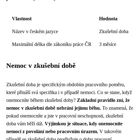
Vlastnost
Hodnota
Název v českém jazyce
Zkušební doba
Maximální délka dle zákoníku práce ČR
3 měsíce
Nemoc v zkušební době
Zkušební doba je specifickým obdobím pracovního poměru,
které přináší svá specifika i v případě nemoci. Co se stane, když
onemocníte během zkušební doby?
Základní pravidlo zní, že
nemoc v zkušební době nebrání jejímu běhu.
To znamená, že
pokud onemocníte a jste v pracovní neschopnosti, zkušební
doba vám běží dál.
Výjimkou je situace, kdy onemocníte
nemocí z povolání nebo pracovním úrazem.
V takovém
případě se zkušební doba prodlužuje o dobu pracovní