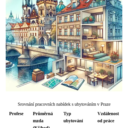
Srovnání pracovních nabídek s ubytováním v Praze
Profese
Průměrná
Typ
Vzdálenost
mzda
ubytování
od práce
(Kč/hod)