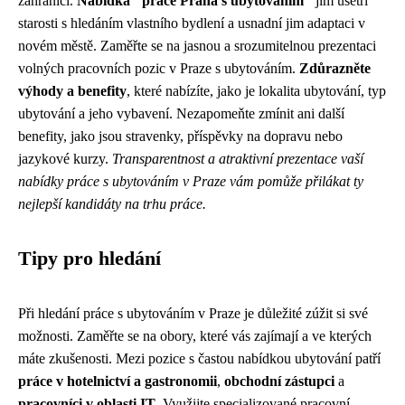
zahraničí.
Nabídka "práce Praha s ubytováním"
jim ušetří
starosti s hledáním vlastního bydlení a usnadní jim adaptaci v
novém městě. Zaměřte se na jasnou a srozumitelnou prezentaci
volných pracovních pozic v Praze s ubytováním.
Zdůrazněte
výhody a benefity
, které nabízíte, jako je lokalita ubytování, typ
ubytování a jeho vybavení. Nezapomeňte zmínit ani další
benefity, jako jsou stravenky, příspěvky na dopravu nebo
jazykové kurzy.
Transparentnost a atraktivní prezentace vaší
nabídky práce s ubytováním v Praze vám pomůže přilákat ty
nejlepší kandidáty na trhu práce.
Tipy pro hledání
Při hledání práce s ubytováním v Praze je důležité zúžit si své
možnosti. Zaměřte se na obory, které vás zajímají a ve kterých
máte zkušenosti. Mezi pozice s častou nabídkou ubytování patří
práce v hotelnictví a gastronomii
,
obchodní zástupci
a
pracovníci v oblasti IT
. Využijte specializované pracovní