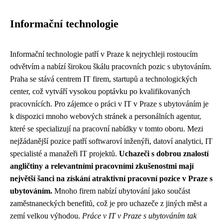
Informační technologie
Informační technologie patří v Praze k nejrychleji rostoucím
odvětvím a nabízí širokou škálu pracovních pozic s ubytováním.
Praha se stává centrem IT firem, startupů a technologických
center, což vytváří vysokou poptávku po kvalifikovaných
pracovnících. Pro zájemce o práci v IT v Praze s ubytováním je
k dispozici mnoho webových stránek a personálních agentur,
které se specializují na pracovní nabídky v tomto oboru. Mezi
nejžádanější pozice patří softwaroví inženýři, datoví analytici, IT
specialisté a manažeři IT projektů.
Uchazeči s dobrou znalostí
angličtiny a relevantními pracovními zkušenostmi mají
největší šanci na získání atraktivní pracovní pozice v Praze s
ubytováním.
Mnoho firem nabízí ubytování jako součást
zaměstnaneckých benefitů, což je pro uchazeče z jiných měst a
zemí velkou výhodou.
Práce v IT v Praze s ubytováním tak