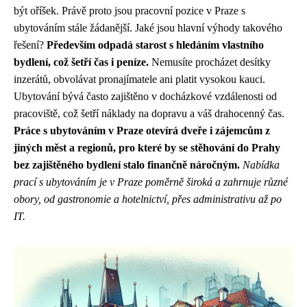
být oříšek. Právě proto jsou pracovní pozice v Praze s
ubytováním stále žádanější. Jaké jsou hlavní výhody takového
řešení?
Především odpadá starost s hledáním vlastního
bydlení, což šetří čas i peníze.
Nemusíte procházet desítky
inzerátů, obvolávat pronajímatele ani platit vysokou kauci.
Ubytování bývá často zajištěno v docházkové vzdálenosti od
pracoviště, což šetří náklady na dopravu a váš drahocenný čas.
Práce s ubytováním v Praze otevírá dveře i zájemcům z
jiných měst a regionů, pro které by se stěhování do Prahy
bez zajištěného bydlení stalo finančně náročným.
Nabídka
prací s ubytováním je v Praze poměrně široká a zahrnuje různé
obory, od gastronomie a hotelnictví, přes administrativu až po
IT.