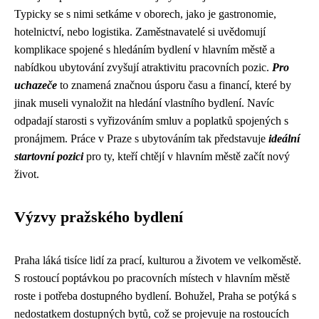
Typicky se s nimi setkáme v oborech, jako je gastronomie,
hotelnictví, nebo logistika. Zaměstnavatelé si uvědomují
komplikace spojené s hledáním bydlení v hlavním městě a
nabídkou ubytování zvyšují atraktivitu pracovních pozic.
Pro
uchazeče
to znamená značnou úsporu času a financí, které by
jinak museli vynaložit na hledání vlastního bydlení. Navíc
odpadají starosti s vyřizováním smluv a poplatků spojených s
pronájmem. Práce v Praze s ubytováním tak představuje
ideální
startovní pozici
pro ty, kteří chtějí v hlavním městě začít nový
život.
Výzvy pražského bydlení
Praha láká tisíce lidí za prací, kulturou a životem ve velkoměstě.
S rostoucí poptávkou po pracovních místech v hlavním městě
roste i potřeba dostupného bydlení. Bohužel, Praha se potýká s
nedostatkem dostupných bytů, což se projevuje na rostoucích