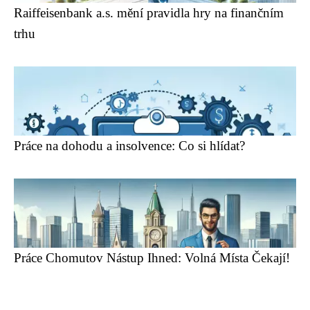
Raiffeisenbank a.s. mění pravidla hry na finančním
trhu
Práce na dohodu a insolvence: Co si hlídat?
Práce Chomutov Nástup Ihned: Volná Místa Čekají!