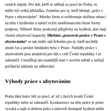
cenách nájmů. Pro lidi, kteří se stěhují za prací do Prahy, to
může být velká překážka. Zejména pro ty, kteří hledají „práci v
Praze s ubytováním“. Mnoho firem si uvědomuje složitou situaci
na trhu s bydlením a nabízí svým zaměstnancům různé formy
podpory. Některé firmy poskytují příspěvky na bydlení, jiné mají
vlastní ubytovací kapacity.
Hledání „pracovní pozice v Praze s
ubytováním“
se tak může stát řešením pro ty, kteří nechtějí
ztratit čas a peníze hledáním bytu v Praze.
Nabídky práce s
ubytováním
jsou atraktivní pro lidi z celé České republiky i ze
zahraničí. Umožňují jim snadnější start v novém městě a snižují
počáteční náklady na stěhování.
Výhody práce s ubytováním
Praha láká tisíce lidí za prací, ať už z jiných koutů České
republiky nebo ze zahraničí. Konkurence na trhu práce je proto
vysoká a najít si dobrou práci a zároveň dostupné bydlení může