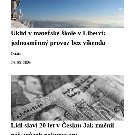
Úklid v mateřské škole v Liberci:
jednosměnný provoz bez víkendů
Ostatní
24. 05. 2026
Lidl slaví 20 let v Česku: Jak změnil