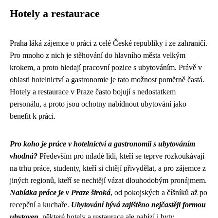
Hotely a restaurace
Praha láká zájemce o práci z celé České republiky i ze zahraničí.
Pro mnoho z nich je stěhování do hlavního města velkým
krokem, a proto hledají pracovní pozice s ubytováním. Právě v
oblasti hotelnictví a gastronomie je tato možnost poměrně častá.
Hotely a restaurace v Praze často bojují s nedostatkem
personálu, a proto jsou ochotny nabídnout ubytování jako
benefit k práci.
Pro koho je práce v hotelnictví a gastronomii s ubytováním
vhodná?
Především pro mladé lidi, kteří se teprve rozkoukávají
na trhu práce, studenty, kteří si chtějí přivydělat, a pro zájemce z
jiných regionů, kteří se nechtějí vázat dlouhodobým pronájmem.
Nabídka práce je v Praze široká
, od pokojských a číšníků až po
recepční a kuchaře.
Ubytování bývá zajištěno nejčastěji formou
ubytoven
, některé hotely a restaurace ale nabízí i byty.