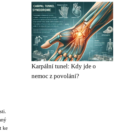
Karpální tunel: Kdy jde o
nemoc z povolání?
ti.
nný
t ke