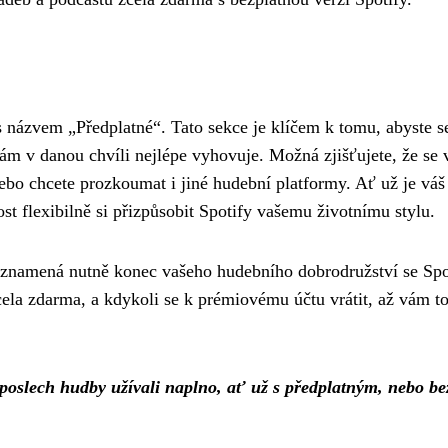
s názvem „Předplatné“. Tato sekce je klíčem k tomu, abyste s
ám v danou chvíli nejlépe vyhovuje. Možná zjišťujete, že se 
nebo chcete prozkoumat i jiné hudební platformy. Ať už je váš
t flexibilně si přizpůsobit Spotify vašemu životnímu stylu.
znamená nutně konec vašeho hudebního dobrodružství se Spo
cela zdarma, a kdykoli se k prémiovému účtu vrátit, až vám t
i poslech hudby užívali naplno, ať už s předplatným, nebo be