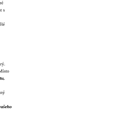
ré
t s
ělé
rý.
Místo
tu,
nný
vašeho