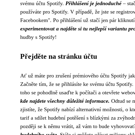
svému účtu Spotify.
Přihlášení je jednoduché
– stač
používáte pro Spotify. V případě, že jste se registro
Facebookem". Po přihlášení už stačí jen pár kliknut
experimentovat a najděte si tu nejlepší variantu pr
hudby s Spotify!
Přejděte na stránku účtu
Ať už máte pro zrušení prémiového účtu Spotify jak
Začněte tím, že se přihlásíte ke svému účtu Spotify
toho se pohodlně usaďte k počítači a otevřete webo
kde najdete všechny důležité informace.
Odtud se m
zjistíte, že Spotify nabízí alternativní možnosti, o 
tarif a sdílet hudební potěšení s blízkými za zvýh
později se k němu vrátit, až vám to bude vyhovova
hudebního světa.
Stále si můžete užívat miliony skl