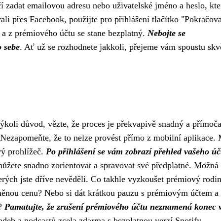
í zadat emailovou adresu nebo uživatelské jméno a heslo, kte
vali přes Facebook, použijte pro přihlášení tlačítko "Pokračova
í a z prémiového účtu se stane bezplatný.
Nebojte se
o sebe
. Ať už se rozhodnete jakkoli, přejeme vám spoustu skv
ýkoli důvod, vězte, že proces je překvapivě snadný a přímoča
. Nezapomeňte, že to nelze provést přímo z mobilní aplikace. 
vý prohlížeč.
Po přihlášení se vám zobrazí přehled vašeho úč
ůžete snadno zorientovat a spravovat své předplatné. Možná
kterých jste dříve nevěděli. Co takhle vyzkoušet prémiový rodi
odněnou cenu? Nebo si dát krátkou pauzu s prémiovým účtem a
t?
Pamatujte, že zrušení prémiového účtu neznamená konec 
adeb a podcastů zcela zdarma s bezplatnou verzí Spotify.