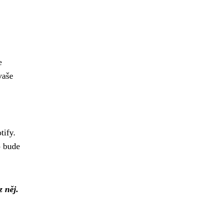
e
vaše
tify.
o bude
z něj.