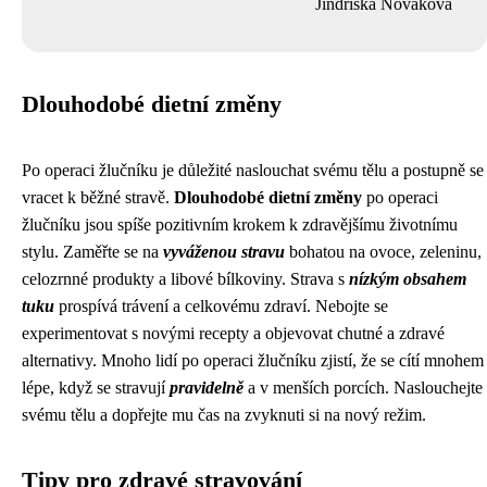
Jindřiška Nováková
Dlouhodobé dietní změny
Po operaci žlučníku je důležité naslouchat svému tělu a postupně se
vracet k běžné stravě.
Dlouhodobé dietní změny
po operaci
žlučníku jsou spíše pozitivním krokem k zdravějšímu životnímu
stylu. Zaměřte se na
vyváženou stravu
bohatou na ovoce, zeleninu,
celozrnné produkty a libové bílkoviny. Strava s
nízkým obsahem
tuku
prospívá trávení a celkovému zdraví. Nebojte se
experimentovat s novými recepty a objevovat chutné a zdravé
alternativy. Mnoho lidí po operaci žlučníku zjistí, že se cítí mnohem
lépe, když se stravují
pravidelně
a v menších porcích. Naslouchejte
svému tělu a dopřejte mu čas na zvyknuti si na nový režim.
Tipy pro zdravé stravování