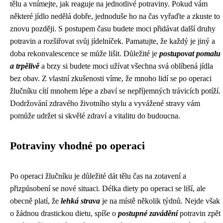
tělu a vnímejte, jak reaguje na jednotlivé potraviny. Pokud vám
některé jídlo nedělá dobře, jednoduše ho na čas vyřaďte a zkuste to
znovu později. S postupem času budete moci přidávat další druhy
potravin a rozšiřovat svůj jídelníček. Pamatujte, že každý je jiný a
doba rekonvalescence se může lišit. Důležité je
postupovat pomalu
a trpělivě
a brzy si budete moci užívat všechna svá oblíbená jídla
bez obav. Z vlastní zkušenosti víme, že mnoho lidí se po operaci
žlučníku cítí mnohem lépe a zbaví se nepříjemných trávicích potíží.
Dodržování zdravého životního stylu a vyvážené stravy vám
pomůže udržet si skvělé zdraví a vitalitu do budoucna.
Potraviny vhodné po operaci
Po operaci žlučníku je důležité dát tělu čas na zotavení a
přizpůsobení se nové situaci. Délka diety po operaci se liší, ale
obecně platí, že
lehká strava
je na místě několik týdnů. Nejde však
o žádnou drastickou dietu, spíše o
postupné zavádění
potravin zpět