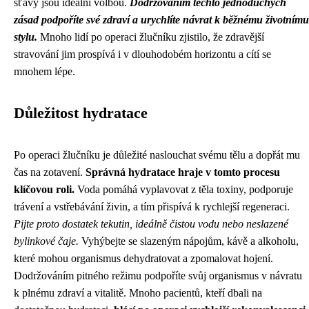
šťávy jsou ideální volbou.
Dodržováním těchto jednoduchých
zásad podpoříte své zdraví a urychlíte návrat k běžnému životnímu
stylu.
Mnoho lidí po operaci žlučníku zjistilo, že zdravější
stravování jim prospívá i v dlouhodobém horizontu a cítí se
mnohem lépe.
Důležitost hydratace
Po operaci žlučníku je důležité naslouchat svému tělu a dopřát mu
čas na zotavení.
Správná hydratace hraje v tomto procesu
klíčovou roli.
Voda pomáhá vyplavovat z těla toxiny, podporuje
trávení a vstřebávání živin, a tím přispívá k rychlejší regeneraci.
Pijte proto dostatek tekutin, ideálně čistou vodu nebo neslazené
bylinkové čaje.
Vyhýbejte se slazeným nápojům, kávě a alkoholu,
které mohou organismus dehydratovat a zpomalovat hojení.
Dodržováním pitného režimu podpoříte svůj organismus v návratu
k plnému zdraví a vitalitě. Mnoho pacientů, kteří dbali na