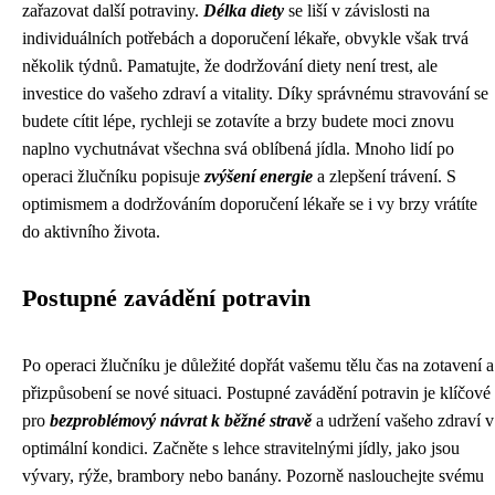
zařazovat další potraviny.
Délka diety
se liší v závislosti na
individuálních potřebách a doporučení lékaře, obvykle však trvá
několik týdnů. Pamatujte, že dodržování diety není trest, ale
investice do vašeho zdraví a vitality. Díky správnému stravování se
budete cítit lépe, rychleji se zotavíte a brzy budete moci znovu
naplno vychutnávat všechna svá oblíbená jídla. Mnoho lidí po
operaci žlučníku popisuje
zvýšení energie
a zlepšení trávení. S
optimismem a dodržováním doporučení lékaře se i vy brzy vrátíte
do aktivního života.
Postupné zavádění potravin
Po operaci žlučníku je důležité dopřát vašemu tělu čas na zotavení a
přizpůsobení se nové situaci. Postupné zavádění potravin je klíčové
pro
bezproblémový návrat k běžné stravě
a udržení vašeho zdraví v
optimální kondici. Začněte s lehce stravitelnými jídly, jako jsou
vývary, rýže, brambory nebo banány. Pozorně naslouchejte svému