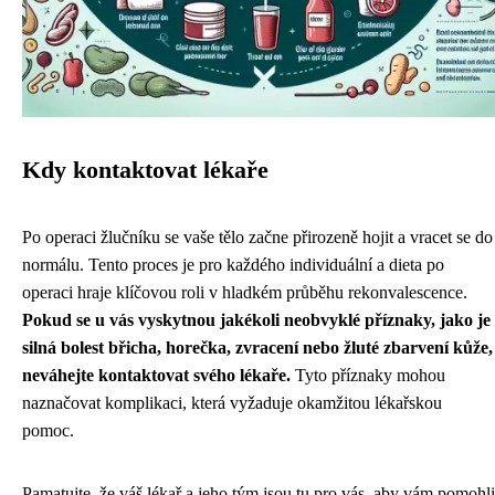
Kdy kontaktovat lékaře
Po operaci žlučníku se vaše tělo začne přirozeně hojit a vracet se do
normálu. Tento proces je pro každého individuální a dieta po
operaci hraje klíčovou roli v hladkém průběhu rekonvalescence.
Pokud se u vás vyskytnou jakékoli neobvyklé příznaky, jako je
silná bolest břicha, horečka, zvracení nebo žluté zbarvení kůže,
neváhejte kontaktovat svého lékaře.
Tyto příznaky mohou
naznačovat komplikaci, která vyžaduje okamžitou lékařskou
pomoc.
Pamatujte, že váš lékař a jeho tým jsou tu pro vás, aby vám pomohli