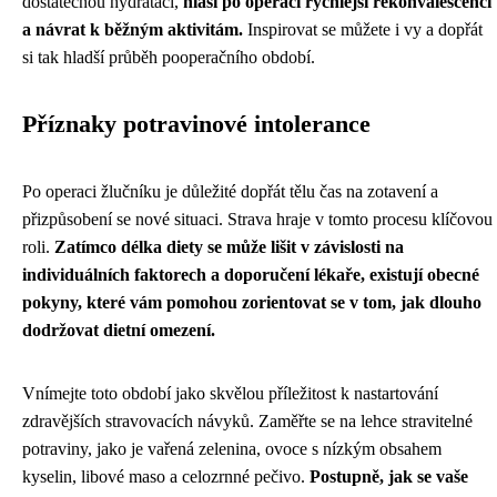
dostatečnou hydrataci,
hlásí po operaci rychlejší rekonvalescenci
a návrat k běžným aktivitám.
Inspirovat se můžete i vy a dopřát
si tak hladší průběh pooperačního období.
Příznaky potravinové intolerance
Po operaci žlučníku je důležité dopřát tělu čas na zotavení a
přizpůsobení se nové situaci. Strava hraje v tomto procesu klíčovou
roli.
Zatímco délka diety se může lišit v závislosti na
individuálních faktorech a doporučení lékaře, existují obecné
pokyny, které vám pomohou zorientovat se v tom, jak dlouho
dodržovat dietní omezení.
Vnímejte toto období jako skvělou příležitost k nastartování
zdravějších stravovacích návyků. Zaměřte se na lehce stravitelné
potraviny, jako je vařená zelenina, ovoce s nízkým obsahem
kyselin, libové maso a celozrnné pečivo.
Postupně, jak se vaše