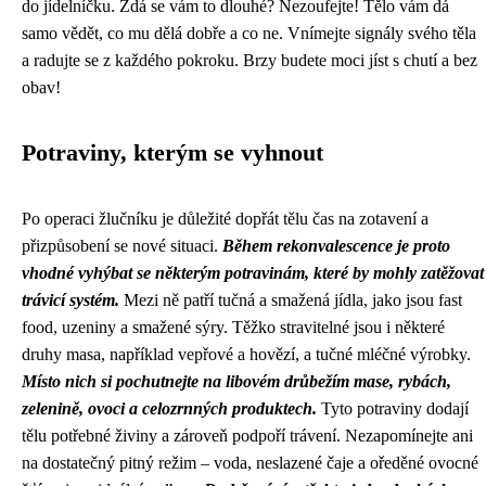
do jídelníčku. Zdá se vám to dlouhé? Nezoufejte! Tělo vám dá
samo vědět, co mu dělá dobře a co ne. Vnímejte signály svého těla
a radujte se z každého pokroku. Brzy budete moci jíst s chutí a bez
obav!
Potraviny, kterým se vyhnout
Po operaci žlučníku je důležité dopřát tělu čas na zotavení a
přizpůsobení se nové situaci.
Během rekonvalescence je proto
vhodné vyhýbat se některým potravinám, které by mohly zatěžovat
trávicí systém.
Mezi ně patří tučná a smažená jídla, jako jsou fast
food, uzeniny a smažené sýry. Těžko stravitelné jsou i některé
druhy masa, například vepřové a hovězí, a tučné mléčné výrobky.
Místo nich si pochutnejte na libovém drůbežím mase, rybách,
zelenině, ovoci a celozrnných produktech.
Tyto potraviny dodají
tělu potřebné živiny a zároveň podpoří trávení. Nezapomínejte ani
na dostatečný pitný režim – voda, neslazené čaje a oředěné ovocné