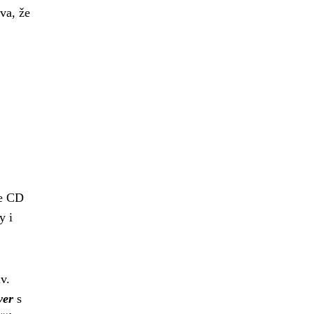
va, že
se CD
y i
v.
yer
s