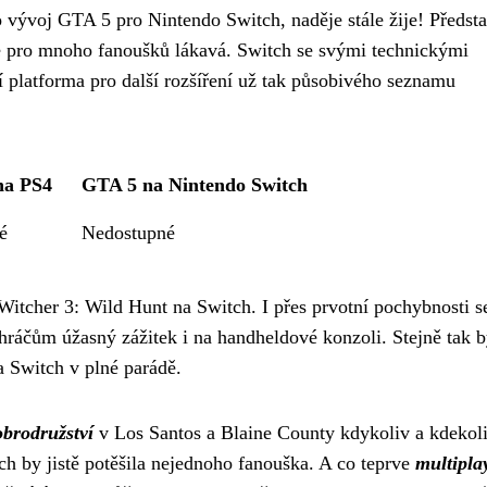
 vývoj GTA 5 pro Nintendo Switch, naděje stále žije! Předsta
 je pro mnoho fanoušků lákavá. Switch se svými technickými
í platforma pro další rozšíření už tak působivého seznamu
na PS4
GTA 5 na Nintendo Switch
é
Nedostupné
tcher 3: Wild Hunt na Switch. I přes prvotní pochybnosti 
hráčům úžasný zážitek i na handheldové konzoli. Stejně tak b
 Switch v plné parádě.
brodružství
v Los Santos a Blaine County kdykoliv a kdekoli
ch by jistě potěšila nejednoho fanouška. A co teprve
multipla