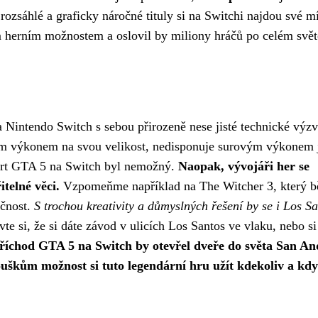
rozsáhlé a graficky náročné tituly si na Switchi najdou své mí
 herním možnostem a oslovil by miliony hráčů po celém svět
Nintendo Switch s sebou přirozeně nese jisté technické výzv
ným výkonem na svou velikost, nedisponuje surovým výkonem 
ort GTA 5 na Switch byl nemožný.
Naopak, vývojáři her se
itelné věci.
Vzpomeňme například na The Witcher 3, který b
očnost.
S trochou kreativity a důmyslných řešení by se i Los S
te si, že si dáte závod v ulicích Los Santos ve vlaku, nebo si
říchod GTA 5 na Switch by otevřel dveře do světa San An
uškům možnost si tuto legendární hru užít kdekoliv a kdy