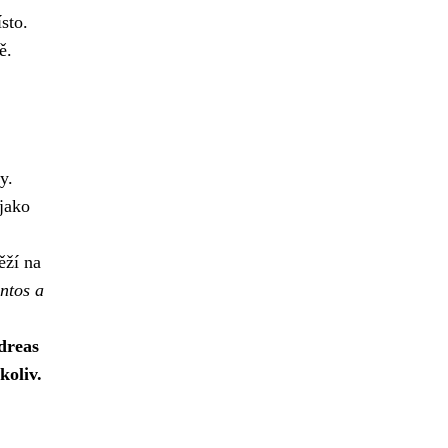
sto.
ě.
y.
jako
ěží na
antos a
dreas
koliv.