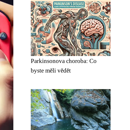
Parkinsonova choroba: Co
byste měli vědět