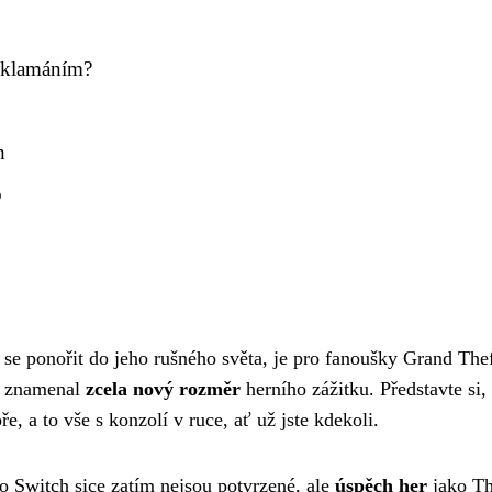
 zklamáním?
h
o
 se ponořit do jeho rušného světa, je pro fanoušky Grand The
y znamenal
zcela nový rozměr
herního zážitku. Představte si,
, a to vše s konzolí v ruce, ať už jste kdekoli.
 Switch sice zatím nejsou potvrzené, ale
úspěch her
jako T