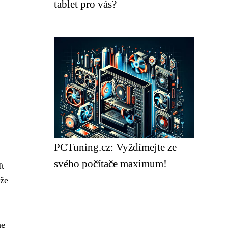
tablet pro vás?
PCTuning.cz: Vyždímejte ze
svého počítače maximum!
ft
 že
he