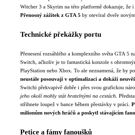
Witcher 3 a Skyrim na této platformě dokazuje, že i 
Přenosný zážitek z GTA 5
by otevíral dveře novým
Technické překážky portu
Přenesení rozsáhlého a komplexního světa GTA 5 na 
Switch, ačkoliv je to fantastická konzole s ohrom
PlayStation nebo Xbox. To ale neznamená, že by p
neustále posouvají v optimalizaci a dokáží neuvěř
Switchi překvapivě dobře i přes svou grafickou nár
jeho okolí mohly stát hratelnými na cestách.
Představ
střihnete loupež v bance během přestávky v práci.
P
milionům nových hráčů a poskytl stávajícím fano
Petice a fámy fanoušků