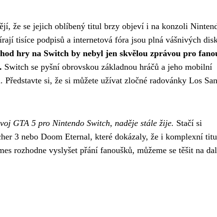
, že se jejich oblíbený titul brzy objeví i na konzoli Ninten
rají tisíce podpisů a internetová fóra jsou plná vášnivých dis
chod hry na Switch by nebyl jen skvělou zprávou pro fano
.
Switch se pyšní obrovskou základnou hráčů a jeho mobilní
 Představte si, že si můžete užívat zločné radovánky Los San
voj GTA 5 pro Nintendo Switch, naděje stále žije.
Stačí si
er 3 nebo Doom Eternal, které dokázaly, že i komplexní titu
es rozhodne vyslyšet přání fanoušků, můžeme se těšit na dal