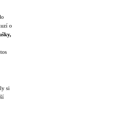
do
kuzí o
ušky,
tos
ly si
ší