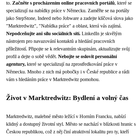
to.
Začněte s procházením online pracovních portálů
, které se
specializují na nabídky práce v Německu. Zaměřte se na portály
jako StepStone, Indeed nebo Jobware a zadejte klíčová slova jako
"Marktredwitz", "Nabídka práce" a oblast, která vás zajímá.
Nepodceňujte ani sílu sociálních sítí.
LinkedIn je skvělým
nástrojem pro navazování kontaktů a hledání pracovních
příležitostí. Připojte se k relevantním skupinám, aktualizujte svůj
profil a dejte o sobě vědět.
Nebojte se oslovit personální
agentury,
které se specializují na zprostředkování práce v
Německu. Mnoho z nich má pobočky i v České republice a rádi
vám s hledáním práce v Marktredwitz pomohou.
Život v Marktredwitz: Bydlení a volný čas
Marktredwitz, malebné město ležící v Horním Francku, nabízí
klidný a dostupný životní styl. Město se nachází v blízkosti hranic s
Českou republikou, což z něj činí atraktivní lokalitu pro ty, kteří