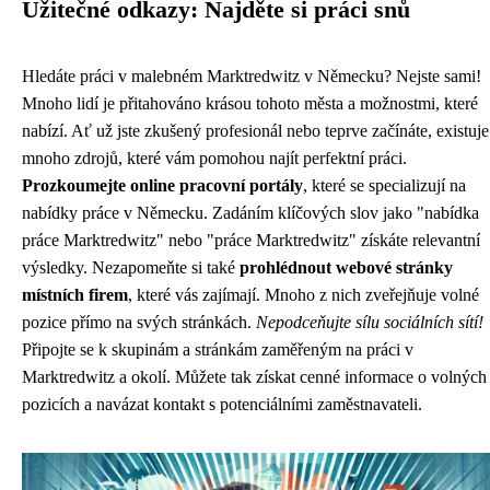
Užitečné odkazy: Najděte si práci snů
Hledáte práci v malebném Marktredwitz v Německu? Nejste sami!
Mnoho lidí je přitahováno krásou tohoto města a možnostmi, které
nabízí. Ať už jste zkušený profesionál nebo teprve začínáte, existuje
mnoho zdrojů, které vám pomohou najít perfektní práci.
Prozkoumejte online pracovní portály
, které se specializují na
nabídky práce v Německu. Zadáním klíčových slov jako "nabídka
práce Marktredwitz" nebo "práce Marktredwitz" získáte relevantní
výsledky. Nezapomeňte si také
prohlédnout webové stránky
místních firem
, které vás zajímají. Mnoho z nich zveřejňuje volné
pozice přímo na svých stránkách.
Nepodceňujte sílu sociálních sítí!
Připojte se k skupinám a stránkám zaměřeným na práci v
Marktredwitz a okolí. Můžete tak získat cenné informace o volných
pozicích a navázat kontakt s potenciálními zaměstnavateli.