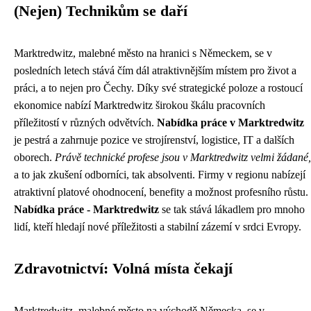
(Nejen) Technikům se daří
Marktredwitz, malebné město na hranici s Německem, se v
posledních letech stává čím dál atraktivnějším místem pro život a
práci, a to nejen pro Čechy. Díky své strategické poloze a rostoucí
ekonomice nabízí Marktredwitz širokou škálu pracovních
příležitostí v různých odvětvích.
Nabídka práce v Marktredwitz
je pestrá a zahrnuje pozice ve strojírenství, logistice, IT a dalších
oborech.
Právě technické profese jsou v Marktredwitz velmi žádané,
a to jak zkušení odborníci, tak absolventi. Firmy v regionu nabízejí
atraktivní platové ohodnocení, benefity a možnost profesního růstu.
Nabídka práce - Marktredwitz
se tak stává lákadlem pro mnoho
lidí, kteří hledají nové příležitosti a stabilní zázemí v srdci Evropy.
Zdravotnictví: Volná místa čekají
Marktredwitz, malebné město na východě Německa, se v