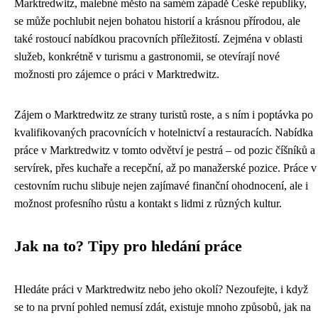
Marktredwitz, malebné město na samém západě České republiky,
se může pochlubit nejen bohatou historií a krásnou přírodou, ale
také rostoucí nabídkou pracovních příležitostí. Zejména v oblasti
služeb, konkrétně v turismu a gastronomii, se otevírají nové
možnosti pro zájemce o práci v Marktredwitz.
Zájem o Marktredwitz ze strany turistů roste, a s ním i poptávka po
kvalifikovaných pracovnících v hotelnictví a restauracích. Nabídka
práce v Marktredwitz v tomto odvětví je pestrá – od pozic číšníků a
servírek, přes kuchaře a recepční, až po manažerské pozice. Práce v
cestovním ruchu slibuje nejen zajímavé finanční ohodnocení, ale i
možnost profesního růstu a kontakt s lidmi z různých kultur.
Jak na to? Tipy pro hledání práce
Hledáte práci v Marktredwitz nebo jeho okolí? Nezoufejte, i když
se to na první pohled nemusí zdát, existuje mnoho způsobů, jak na