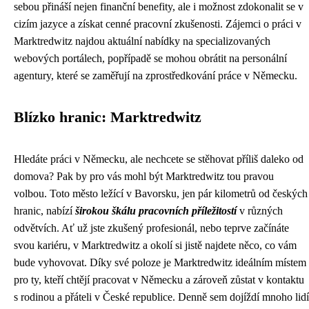
sebou přináší nejen finanční benefity, ale i možnost zdokonalit se v
cizím jazyce a získat cenné pracovní zkušenosti. Zájemci o práci v
Marktredwitz najdou aktuální nabídky na specializovaných
webových portálech, popřípadě se mohou obrátit na personální
agentury, které se zaměřují na zprostředkování práce v Německu.
Blízko hranic: Marktredwitz
Hledáte práci v Německu, ale nechcete se stěhovat příliš daleko od
domova? Pak by pro vás mohl být Marktredwitz tou pravou
volbou. Toto město ležící v Bavorsku, jen pár kilometrů od českých
hranic, nabízí
širokou škálu pracovních příležitostí
v různých
odvětvích. Ať už jste zkušený profesionál, nebo teprve začínáte
svou kariéru, v Marktredwitz a okolí si jistě najdete něco, co vám
bude vyhovovat. Díky své poloze je Marktredwitz ideálním místem
pro ty, kteří chtějí pracovat v Německu a zároveň zůstat v kontaktu
s rodinou a přáteli v České republice. Denně sem dojíždí mnoho lidí