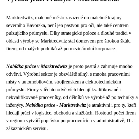
Marktredwitz, malebné město zasazené do malebné krajiny
severního Bavorska, není jen pastvou pro oči, ale také centrem
pulzujícího průmyslu. Díky strategické poloze a dlouhé tradici v
oblasti výroby se Marktredwitz stal domovem pro širokou škálu
firem, od malých podniků až po mezinárodní korporace.
Nabídka práce v Marktredwitz
je proto pestrá a zahrnuje mnoho
odvětví. Výrobní sektor je obzvláště silný, s mnoha pracovními
místy v automobilovém, strojírenském a elektrotechnickém
průmyslu. Firmy v těchto odvětvích hledají kvalifikované i
nekvalifikované pracovníky, od dělníků ve výrobě až po techniky a
inženýry.
Nabídka práce - Marktredwitz
je atraktivní i pro ty, kteří
hledají práci v logistice, obchodu a službách. Rostoucí počet firem
v regionu vytváří poptávku po pracovnících v administrativě, IT a
zákaznickém servisu.