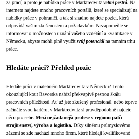
za prací, a proto je nabídka práce v Marktredwitz
velmi pestrá
. Na
internetu najdete mnoho pracovních portálů, které se specializují na
nabídky práce v pohraničí, a tak si snadno najdete pozici, která
odpovídá vašim zkušenostem a požadavkům. Nezapomeňte se
informovat o možnostech uznání vašeho vzdělání a kvalifikace v
Německu, abyste mohli plně využít
svůj potenciál
na tamním trhu
práce.
Hledáte práci? Přehled pozic
Hledáte práci v malebném Marktredwitz v Německu? Tento
okouzlující kout Bavorska nabízí překvapivě pestrou škálu
pracovních příležitostí. Ať už jste zkušený profesionál, nebo teprve
začínáte svou kariéru, v Marktredwitz si pravděpodobně najdete
něco pro sebe.
Mezi nejžádanější profese v regionu patří
strojírenství, výroba a logistika.
Díky silnému průmyslovému
zázemí se zde nachází mnoho firem, které hledají kvalifikované