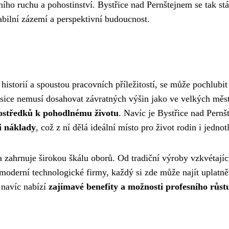
ního ruchu a pohostinství. Bystřice nad Pernštejnem se tak st
tabilní zázemí a perspektivní budoucnost.
istorií a spoustou pracovních příležitostí, se může pochlubit 
sice nemusí dosahovat závratných výšin jako ve velkých měs
ostředků k pohodlnému životu
. Navíc je Bystřice nad Pern
i náklady
, což z ní dělá ideální místo pro život rodin i jednot
a zahrnuje širokou škálu oborů. Od tradiční výroby vzkvétajíc
 moderní technologické firmy, každý si zde může najít uplatně
 navíc nabízí
zajímavé benefity a možnosti profesního růst