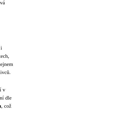
ává
i
tech,
štejnem
livců.
í v
ní dle
u
, což