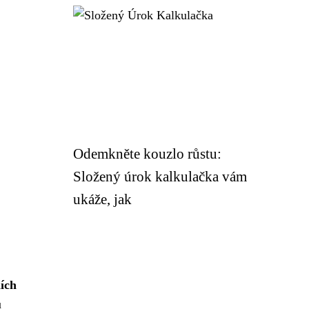
Odemkněte kouzlo růstu:
Složený úrok kalkulačka vám
ukáže, jak
ních
u