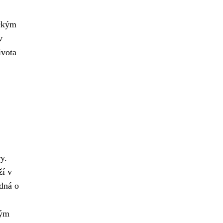
ickým
v
ivota
y.
ží v
edná o
kým