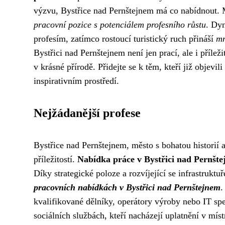
výzvu, Bystřice nad Pernštejnem má co nabídnout. Mí
pracovní pozice s potenciálem profesního růstu
. Dyn
profesím, zatímco rostoucí turistický ruch přináší
mn
Bystřici nad Pernštejnem není jen prací, ale i příleži
v krásné přírodě. Přidejte se k těm, kteří již objevi
inspirativním prostředí.
Nejžádanější profese
Bystřice nad Pernštejnem, město s bohatou historií 
příležitostí.
Nabídka práce v Bystřici nad Pernšt
Díky strategické poloze a rozvíjející se infrastruktu
pracovních nabídkách v Bystřici nad Pernštejnem
.
kvalifikované dělníky, operátory výroby nebo IT spec
sociálních službách, kteří nacházejí uplatnění v mí