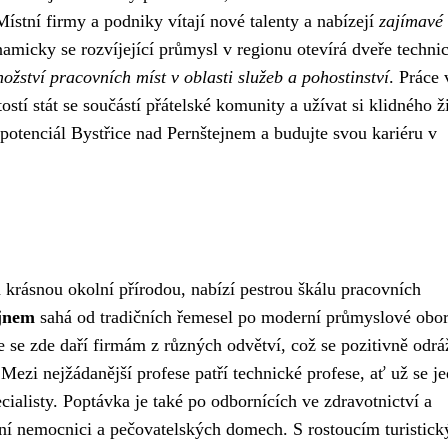
stní firmy a podniky vítají nové talenty a nabízejí
zajímavé
amicky se rozvíjející průmysl v regionu otevírá dveře techn
ožství pracovních míst v oblasti služeb a pohostinství
. Práce 
tostí stát se součástí přátelské komunity a užívat si klidného ž
li potenciál Bystřice nad Pernštejnem a budujte svou kariéru v
a krásnou okolní přírodou, nabízí pestrou škálu pracovních
ejnem
sahá od tradičních řemesel po moderní průmyslové obor
ře se zde daří firmám z různých odvětví, což se pozitivně odrá
 Mezi nejžádanější profese patří technické profese, ať už se j
ialisty. Poptávka je také po odbornících ve zdravotnictví a
stní nemocnici a pečovatelských domech. S rostoucím turistic