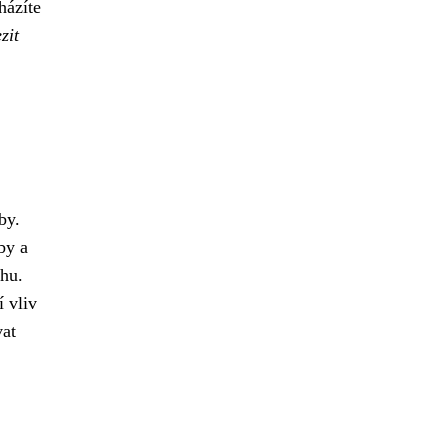
házíte
zit
by.
by a
hu.
 vliv
at