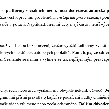
alší platformy sociálních médií, musí dodržovat autorská 
 může vést k právním problémům.
Instagram proto omezuje použ
 účelu použití.
Například, firemní účty mají často menší výb
 používat hudbu bez omezení, zvažte využití knihovny zvuků
vukových efektů bez autorských poplatků.
Pamatujte, že sdíle
a.
Seznamte se s nimi a vyhněte se tak nepříjemným překvap
ěhy, reels nebo živá vysílání, má obvykle několik důvodů.
J
gram má přísná pravidla týkající se používání hudby chráněn
 vaše video ztlumeno nebo zcela odstraněno.
Dalším důvode