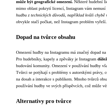
může být geografické omezení.
Některé hudební lic
mimo oblast pokrytí licencí, Instagram vám nemusí 
hudbu z technických důvodů, například kvůli chybě 
obvykle stačí počkat, než Instagram problém vyřeší.
Dopad na tvůrce obsahu
Omezení hudby na Instagramu má značný dopad na tv
Pro hudebníky, kapely a zpěváky je Instagram
důle
budování komunity. Omezení v používání hudby v
Tvůrci se potýkají s problémy s autorskými právy, c
na dosah a interakce s publikem. Mnoho tvůrců obs
používání hudby ve svých příspěvcích, což může vést
Alternativy pro tvůrce