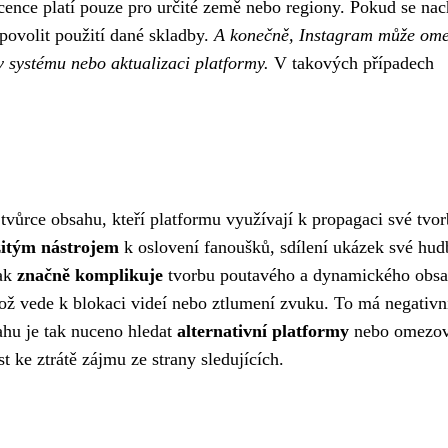
ence platí pouze pro určité země nebo regiony. Pokud se nac
povolit použití dané skladby.
A konečně, Instagram může ome
v systému nebo aktualizaci platformy.
V takových případech
ůrce obsahu, kteří platformu využívají k propagaci své tvor
žitým nástrojem
k oslovení fanoušků, sdílení ukázek své hud
šak
značně komplikuje
tvorbu poutavého a dynamického obsa
ož vede k blokaci videí nebo ztlumení zvuku. To má negativní
ahu je tak nuceno hledat
alternativní platformy
nebo omezov
 ke ztrátě zájmu ze strany sledujících.