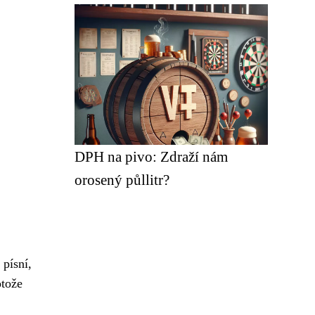
DPH na pivo: Zdraží nám
orosený půllitr?
 písní,
otože