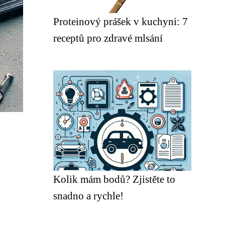
Proteinový prášek v kuchyni: 7
receptů pro zdravé mlsání
Kolik mám bodů? Zjistěte to
snadno a rychle!