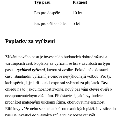
Typ pasu
Platnost
Pas pro dospělé
10 let
Pas pro děti do 5 let
5 let
Poplatky za vyřízení
Získání nového pasu je investicí do budoucích dobrodružství a
vzrušujících cest. Poplatky za vyřízení se liší v závislosti na typu
pasu a
rychlosti vyřízení
, kterou si zvolíte. Pokud máte dostatek
času, standardní vyřízení je cenově nejvýhodnější volbou. Pro ty,
kteří spěchají, je k dispozici expresní vyřízení za příplatek. Bez
ohledu na to, jakou možnost zvolíte, nový pas vám otevře dveře k
nezapomenutelným zážitkům. Představte si, jak brzy budete
procházet malebnými uličkami Říma, obdivovat majestátnost
Eiffelovy věže nebo se kochat krásou exotických pláží. Investice do
pasu je investicí do vlastních snů a touhy poznávat svět.