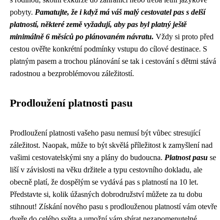
pobyty.
Pamatujte, že i když má váš malý cestovatel pas s delší
platností, některé země vyžadují, aby pas byl platný ještě
minimálně 6 měsíců po plánovaném návratu.
Vždy si proto před
cestou ověřte konkrétní podmínky vstupu do cílové destinace. S
platným pasem a trochou plánování se tak i cestování s dětmi stává
radostnou a bezproblémovou záležitostí.
Prodloužení platnosti pasu
Prodloužení platnosti vašeho pasu nemusí být vůbec stresující
záležitost. Naopak, může to být skvělá příležitost k zamyšlení nad
vašimi cestovatelskými sny a plány do budoucna.
Platnost pasu
se
liší v závislosti na věku držitele a typu cestovního dokladu, ale
obecně platí, že dospělým se vydává pas s platností na 10 let.
Představte si, kolik úžasných dobrodružství můžete za tu dobu
stihnout! Získání nového pasu s prodlouženou platností vám otevře
dveře do celého světa a umožní vám sbírat nezapomenutelné