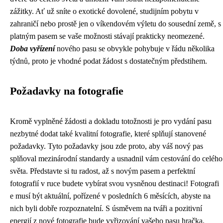
zážitky. Ať už sníte o exotické dovolené, studijním pobytu v
zahraničí nebo prostě jen o víkendovém výletu do sousední země, s
platným pasem se vaše možnosti stávají prakticky neomezené.
Doba vyřízení
nového pasu se obvykle pohybuje v řádu několika
týdnů, proto je vhodné podat žádost s dostatečným předstihem.
Požadavky na fotografie
Kromě vyplněné žádosti a dokladu totožnosti je pro vydání pasu
nezbytné dodat také kvalitní fotografie, které splňují stanovené
požadavky. Tyto požadavky jsou zde proto, aby váš nový pas
splňoval mezinárodní standardy a usnadnil vám cestování do celého
světa. Představte si tu radost, až s novým pasem a perfektní
fotografií v ruce budete vybírat svou vysněnou destinaci! Fotografi
e musí být aktuální, pořízené v posledních 6 měsících, abyste na
nich byli dobře rozpoznatelní. S úsměvem na tváři a pozitivní
energií z nové fotografie bude vyřizování vašeho pasu hračka.