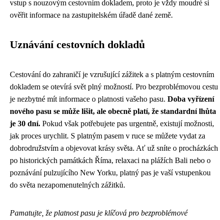
vstup s nouzovým cestovním dokladem, proto je vždy moudré si
ověřit informace na zastupitelském úřadě dané země.
Uznávání cestovních dokladů
Cestování do zahraničí je vzrušující zážitek a s platným cestovním
dokladem se otevírá svět plný možností. Pro bezproblémovou cestu
je nezbytné mít informace o platnosti vašeho pasu.
Doba vyřízení
nového pasu se může lišit, ale obecně platí, že standardní lhůta
je 30 dní.
Pokud však potřebujete pas urgentně, existují možnosti,
jak proces urychlit. S platným pasem v ruce se můžete vydat za
dobrodružstvím a objevovat krásy světa. Ať už sníte o procházkách
po historických památkách Říma, relaxaci na plážích Bali nebo o
poznávání pulzujícího New Yorku, platný pas je vaší vstupenkou
do světa nezapomenutelných zážitků.
Pamatujte, že platnost pasu je klíčová pro bezproblémové