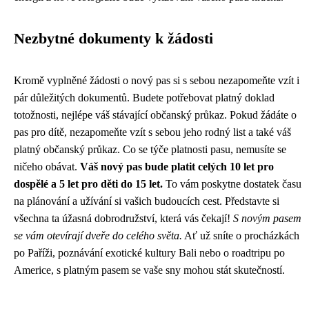
Nezbytné dokumenty k žádosti
Kromě vyplněné žádosti o nový pas si s sebou nezapomeňte vzít i
pár důležitých dokumentů. Budete potřebovat platný doklad
totožnosti, nejlépe váš stávající občanský průkaz. Pokud žádáte o
pas pro dítě, nezapomeňte vzít s sebou jeho rodný list a také váš
platný občanský průkaz. Co se týče platnosti pasu, nemusíte se
ničeho obávat.
Váš nový pas bude platit celých 10 let pro
dospělé a 5 let pro děti do 15 let.
To vám poskytne dostatek času
na plánování a užívání si vašich budoucích cest. Představte si
všechna ta úžasná dobrodružství, která vás čekají!
S novým pasem
se vám otevírají dveře do celého světa.
Ať už sníte o procházkách
po Paříži, poznávání exotické kultury Bali nebo o roadtripu po
Americe, s platným pasem se vaše sny mohou stát skutečností.