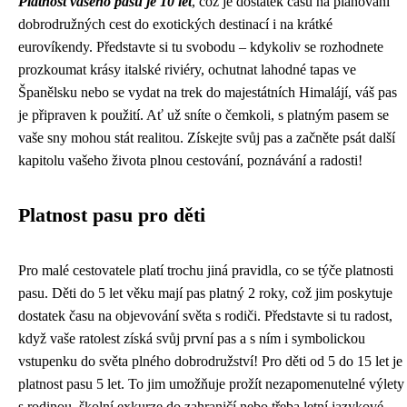
Platnost vašeho pasu je 10 let
, což je dostatek času na plánování
dobrodružných cest do exotických destinací i na krátké
eurovíkendy. Představte si tu svobodu – kdykoliv se rozhodnete
prozkoumat krásy italské riviéry, ochutnat lahodné tapas ve
Španělsku nebo se vydat na trek do majestátních Himalájí, váš pas
je připraven k použití. Ať už sníte o čemkoli, s platným pasem se
vaše sny mohou stát realitou. Získejte svůj pas a začněte psát další
kapitolu vašeho života plnou cestování, poznávání a radosti!
Platnost pasu pro děti
Pro malé cestovatele platí trochu jiná pravidla, co se týče platnosti
pasu. Děti do 5 let věku mají pas platný 2 roky, což jim poskytuje
dostatek času na objevování světa s rodiči. Představte si tu radost,
když vaše ratolest získá svůj první pas a s ním i symbolickou
vstupenku do světa plného dobrodružství! Pro děti od 5 do 15 let je
platnost pasu 5 let. To jim umožňuje prožít nezapomenutelné výlety
s rodinou, školní exkurze do zahraničí nebo třeba letní jazykové