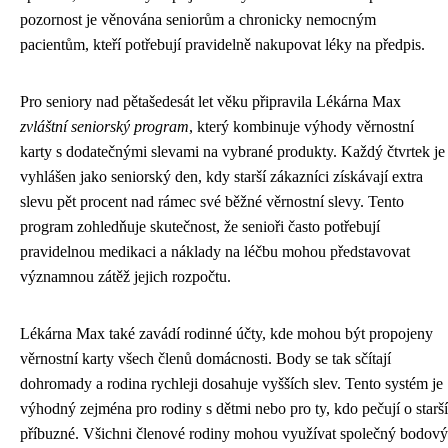
pozornost je věnována seniorům a chronicky nemocným
pacientům, kteří potřebují pravidelně nakupovat léky na předpis.
Pro seniory nad pětašedesát let věku připravila Lékárna Max
zvláštní seniorský program
, který kombinuje výhody věrnostní
karty s dodatečnými slevami na vybrané produkty. Každý čtvrtek je
vyhlášen jako seniorský den, kdy starší zákazníci získávají extra
slevu pět procent nad rámec své běžné věrnostní slevy. Tento
program zohledňuje skutečnost, že senioři často potřebují
pravidelnou medikaci a náklady na léčbu mohou představovat
významnou zátěž jejich rozpočtu.
Lékárna Max také zavádí rodinné účty, kde mohou být propojeny
věrnostní karty všech členů domácnosti. Body se tak sčítají
dohromady a rodina rychleji dosahuje vyšších slev. Tento systém je
výhodný zejména pro rodiny s dětmi nebo pro ty, kdo pečují o starší
příbuzné. Všichni členové rodiny mohou využívat společný bodový