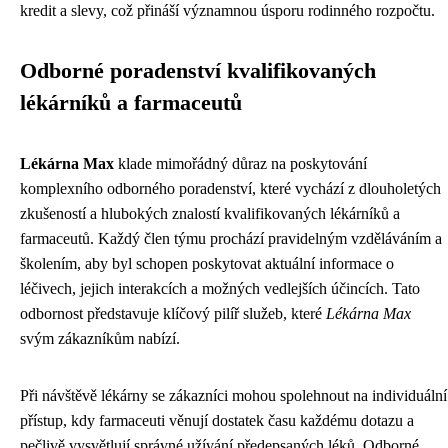
kredit a slevy, což přináší významnou úsporu rodinného rozpočtu.
Odborné poradenství kvalifikovaných
lékárníků a farmaceutů
Lékárna Max
klade mimořádný důraz na poskytování
komplexního odborného poradenství, které vychází z dlouholetých
zkušeností a hlubokých znalostí kvalifikovaných lékárníků a
farmaceutů. Každý člen týmu prochází pravidelným vzděláváním a
školením, aby byl schopen poskytovat aktuální informace o
léčivech, jejich interakcích a možných vedlejších účincích. Tato
odbornost představuje klíčový pilíř služeb, které
Lékárna Max
svým zákazníkům nabízí.
Při návštěvě lékárny se zákazníci mohou spolehnout na individuální
přístup, kdy farmaceuti věnují dostatek času každému dotazu a
pečlivě vysvětlují správné užívání předepsaných léků. Odborné