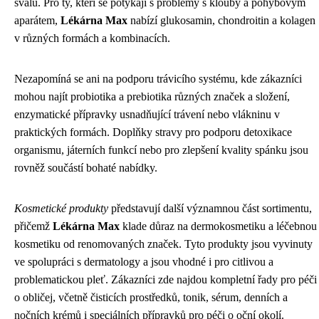
svalu. Pro ty, kteří se potýkají s problémy s klouby a pohybovým
aparátem,
Lékárna Max
nabízí glukosamin, chondroitin a kolagen
v různých formách a kombinacích.
Nezapomíná se ani na podporu trávicího systému, kde zákazníci
mohou najít probiotika a prebiotika různých značek a složení,
enzymatické přípravky usnadňující trávení nebo vlákninu v
praktických formách. Doplňky stravy pro podporu detoxikace
organismu, játerních funkcí nebo pro zlepšení kvality spánku jsou
rovněž součástí bohaté nabídky.
Kosmetické produkty
představují další významnou část sortimentu,
přičemž
Lékárna Max
klade důraz na dermokosmetiku a léčebnou
kosmetiku od renomovaných značek. Tyto produkty jsou vyvinuty
ve spolupráci s dermatology a jsou vhodné i pro citlivou a
problematickou pleť. Zákazníci zde najdou kompletní řady pro péči
o obličej, včetně čisticích prostředků, tonik, sérum, denních a
nočních krémů i speciálních přípravků pro péči o oční okolí.