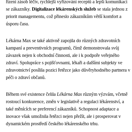
řízení zásob léčiv, rychlejší vyřizování receptů a lepší komunikaci
se zákazníky.
Digitalizace lékárenských služeb
se stala jednou z
priorit managementu, což přineslo zákazníkům větší komfort a
úsporu času.
Lékárna Max se také aktivně zapojila do různých zdravotních
kampaní a preventivních programů, čímž demonstrovala svůj
závazek nejen k obchodní činnosti, ale i k podpoře veřejného
zdraví. Spolupráce s pojišťovnami, lékaři a dalšími subjekty ve
zdravotnictví posílila pozici řetězce jako důvěryhodného partnera v
péči o zdraví občanů.
Během své existence čelila
Lékárna Max
různým výzvám, včetně
rostoucí konkurence, změn v legislativě a regulaci lékárenství, a
také měnících se preferencí zákazníků. Schopnost adaptace a
inovace však umožnila řetězci nejen přežít, ale i prosperovat v
dynamickém prostředí českého lékárenského trhu.