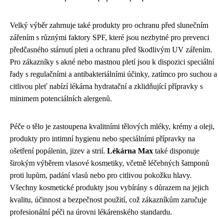
Velký výběr zahrnuje také produkty pro ochranu před slunečním
zářením s různými faktory SPF, které jsou nezbytné pro prevenci
předčasného stárnutí pleti a ochranu před škodlivým UV zářením.
Pro zákazníky s akné nebo mastnou pletí jsou k dispozici speciální
řady s regulačními a antibakteriálními účinky, zatímco pro suchou a
citlivou pleť nabízí lékárna hydratační a zklidňující přípravky s
minimem potenciálních alergenů.
Péče o tělo je zastoupena kvalitními tělových mléky, krémy a oleji,
produkty pro intimní hygienu nebo speciálními přípravky na
ošetření popálenin, jizev a strií.
Lékárna Max
také disponuje
širokým výběrem vlasové kosmetiky, včetně léčebných šamponů
proti lupům, padání vlasů nebo pro citlivou pokožku hlavy.
Všechny kosmetické produkty jsou vybírány s důrazem na jejich
kvalitu, účinnost a bezpečnost použití, což zákazníkům zaručuje
profesionální péči na úrovni lékárenského standardu.