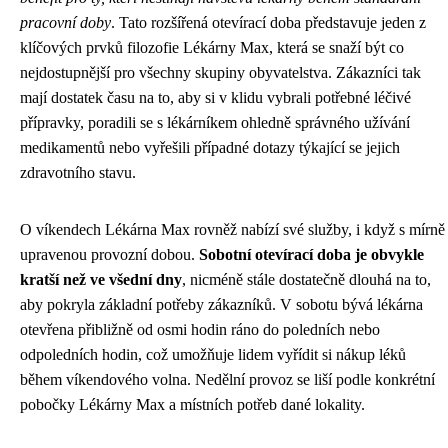
pracovní doby
. Tato rozšířená otevírací doba představuje jeden z
klíčových prvků filozofie Lékárny Max, která se snaží být co
nejdostupnější pro všechny skupiny obyvatelstva. Zákazníci tak
mají dostatek času na to, aby si v klidu vybrali potřebné léčivé
přípravky, poradili se s lékárníkem ohledně správného užívání
medikamentů nebo vyřešili případné dotazy týkající se jejich
zdravotního stavu.
O víkendech Lékárna Max rovněž nabízí své služby, i když s mírně
upravenou provozní dobou.
Sobotní otevírací doba je obvykle
kratší než ve všední dny
, nicméně stále dostatečně dlouhá na to,
aby pokryla základní potřeby zákazníků. V sobotu bývá lékárna
otevřena přibližně od osmi hodin ráno do poledních nebo
odpoledních hodin, což umožňuje lidem vyřídit si nákup léků
během víkendového volna. Nedělní provoz se liší podle konkrétní
pobočky Lékárny Max a místních potřeb dané lokality.