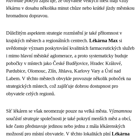
rozvinuté pokrytí
zajišťuje, že obyvatelé velkých měst mají vždy
lékárnu v dosahu několika minut chůze nebo krátké jízdy městskou
hromadnou dopravou.
Důležitým aspektem strategie rozmístění je také přítomnost v
krajských městech a regionálních centrech.
Lékárna Max
si
uvědomuje význam poskytování kvalitních farmaceutických služeb
i mimo hlavní městské aglomerace, a proto systematicky buduje
pobočky v místech jako České Budějovice, Hradec Králové,
Pardubice, Olomouc, Zlín, Jihlava, Karlovy Vary a Ústí nad
Labem. V těchto městech obvykle provozuje několik poboček na
strategických místech, což zajišťuje dobrou dostupnost pro
obyvatele celých regionů.
Síť lékáren se však neomezuje pouze na velká města.
Významnou
součástí strategie
společnosti je také pokrytí menších měst a obcí,
kde často představuje jedinou nebo jednu z mála lékárenských
možností pro místní obyvatele. V těchto lokalitách plní
Lékárna