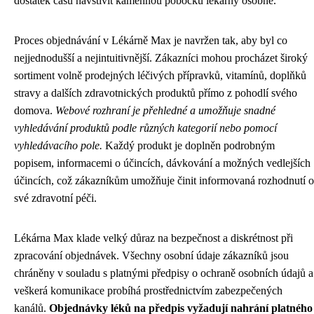
dostatek času navštívit kamennou pobočku lékárny osobně.
Proces objednávání v Lékárně Max je navržen tak, aby byl co
nejjednodušší a nejintuitivnější. Zákazníci mohou procházet široký
sortiment volně prodejných léčivých přípravků, vitamínů, doplňků
stravy a dalších zdravotnických produktů přímo z pohodlí svého
domova.
Webové rozhraní je přehledné a umožňuje snadné
vyhledávání produktů podle různých kategorií nebo pomocí
vyhledávacího pole.
Každý produkt je doplněn podrobným
popisem, informacemi o účincích, dávkování a možných vedlejších
účincích, což zákazníkům umožňuje činit informovaná rozhodnutí o
své zdravotní péči.
Lékárna Max klade velký důraz na bezpečnost a diskrétnost při
zpracování objednávek. Všechny osobní údaje zákazníků jsou
chráněny v souladu s platnými předpisy o ochraně osobních údajů a
veškerá komunikace probíhá prostřednictvím zabezpečených
kanálů.
Objednávky léků na předpis vyžadují nahrání platného