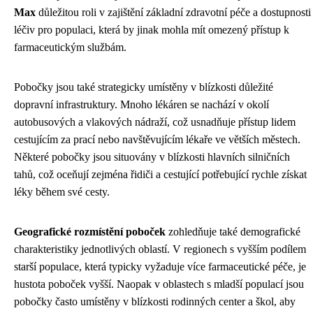
Max
důležitou roli v zajištění základní zdravotní péče a dostupnosti
léčiv pro populaci, která by jinak mohla mít omezený přístup k
farmaceutickým službám.
Pobočky jsou také strategicky umístěny v blízkosti důležité
dopravní infrastruktury. Mnoho lékáren se nachází v okolí
autobusových a vlakových nádraží, což usnadňuje přístup lidem
cestujícím za prací nebo navštěvujícím lékaře ve větších městech.
Některé pobočky jsou situovány v blízkosti hlavních silničních
tahů, což oceňují zejména řidiči a cestující potřebující rychle získat
léky během své cesty.
Geografické rozmístění poboček
zohledňuje také demografické
charakteristiky jednotlivých oblastí. V regionech s vyšším podílem
starší populace, která typicky vyžaduje více farmaceutické péče, je
hustota poboček vyšší. Naopak v oblastech s mladší populací jsou
pobočky často umístěny v blízkosti rodinných center a škol, aby