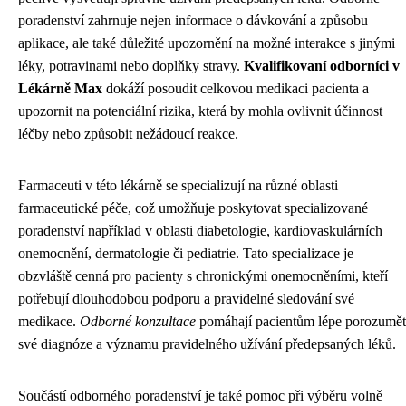
poradenství zahrnuje nejen informace o dávkování a způsobu
aplikace, ale také důležité upozornění na možné interakce s jinými
léky, potravinami nebo doplňky stravy.
Kvalifikovaní odborníci v
Lékárně Max
dokáží posoudit celkovou medikaci pacienta a
upozornit na potenciální rizika, která by mohla ovlivnit účinnost
léčby nebo způsobit nežádoucí reakce.
Farmaceuti v této lékárně se specializují na různé oblasti
farmaceutické péče, což umožňuje poskytovat specializované
poradenství například v oblasti diabetologie, kardiovaskulárních
onemocnění, dermatologie či pediatrie. Tato specializace je
obzvláště cenná pro pacienty s chronickými onemocněními, kteří
potřebují dlouhodobou podporu a pravidelné sledování své
medikace.
Odborné konzultace
pomáhají pacientům lépe porozumět
své diagnóze a významu pravidelného užívání předepsaných léků.
Součástí odborného poradenství je také pomoc při výběru volně