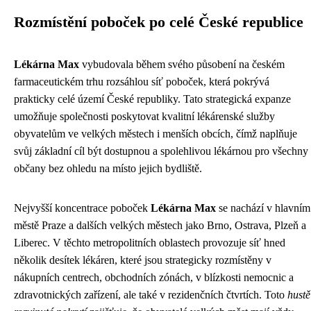
Rozmístění poboček po celé České republice
Lékárna Max
vybudovala během svého působení na českém
farmaceutickém trhu rozsáhlou síť poboček, která pokrývá
prakticky celé území České republiky. Tato strategická expanze
umožňuje společnosti poskytovat kvalitní lékárenské služby
obyvatelům ve velkých městech i menších obcích, čímž naplňuje
svůj základní cíl být dostupnou a spolehlivou lékárnou pro všechny
občany bez ohledu na místo jejich bydliště.
Nejvyšší koncentrace poboček
Lékárna Max
se nachází v hlavním
městě Praze a dalších velkých městech jako Brno, Ostrava, Plzeň a
Liberec. V těchto metropolitních oblastech provozuje síť hned
několik desítek lékáren, které jsou strategicky rozmístěny v
nákupních centrech, obchodních zónách, v blízkosti nemocnic a
zdravotnických zařízení, ale také v rezidenčních čtvrtích. Toto
hustě