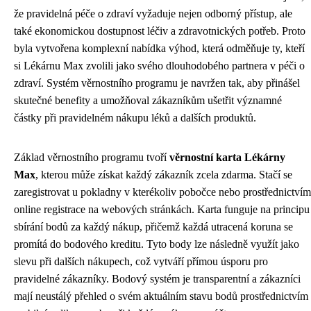
že pravidelná péče o zdraví vyžaduje nejen odborný přístup, ale
také ekonomickou dostupnost léčiv a zdravotnických potřeb. Proto
byla vytvořena komplexní nabídka výhod, která odměňuje ty, kteří
si Lékárnu Max zvolili jako svého dlouhodobého partnera v péči o
zdraví. Systém věrnostního programu je navržen tak, aby přinášel
skutečné benefity a umožňoval zákazníkům ušetřit významné
částky při pravidelném nákupu léků a dalších produktů.
Základ věrnostního programu tvoří
věrnostní karta Lékárny
Max
, kterou může získat každý zákazník zcela zdarma. Stačí se
zaregistrovat u pokladny v kterékoliv pobočce nebo prostřednictvím
online registrace na webových stránkách. Karta funguje na principu
sbírání bodů za každý nákup, přičemž každá utracená koruna se
promítá do bodového kreditu. Tyto body lze následně využít jako
slevu při dalších nákupech, což vytváří přímou úsporu pro
pravidelné zákazníky. Bodový systém je transparentní a zákazníci
mají neustálý přehled o svém aktuálním stavu bodů prostřednictvím