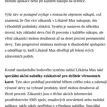
mobilní aplikace nebo při každém nákupu na účtence.
Výše slev se postupně zvyšuje s rostoucím objemem nákupů
, což
znamená, že čím více zákazník v Lékárně Max nakupuje, tím
výhodnější podmínky získává. Systém je nastaven do několika
úrovní, kdy základní sleva činí tři procenta z každého nákupu, ale
věrní zákazníci mohou dosáhnout až na deset procent permanentní
slevy. Tato progresivní struktura motivuje k dlouhodobé spolupráci
a odměňuje ty, kteří Lékárně Max důvěřují při řešení svých
zdravotních potřeb.
Kromě standardního bodového systému nabízí Lékárna Max také
speciální akční nabídky exkluzivně pro držitele věrnostních
karet
. Tyto akce probíhají pravidelně během celého roku a zahrnují
výrazné slevy na vybrané produkty, které mohou dosahovat až
třiceti procent. Zákazníci jsou o těchto akcích informováni
prostřednictvím SMS zpráv, emailových newsletterů nebo mobilní
aplikace, takže nikdy nepřijdou o výhodnou nabídku. Speciální