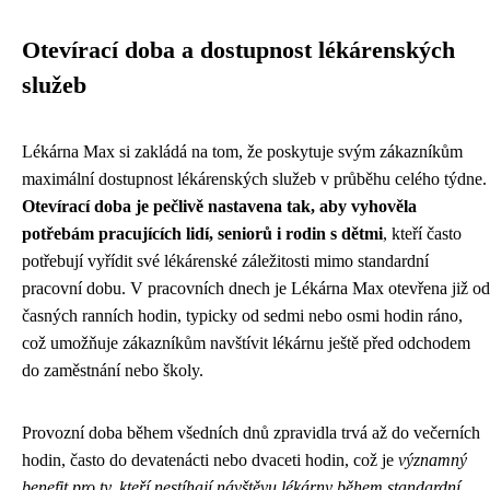
Otevírací doba a dostupnost lékárenských
služeb
Lékárna Max si zakládá na tom, že poskytuje svým zákazníkům
maximální dostupnost lékárenských služeb v průběhu celého týdne.
Otevírací doba je pečlivě nastavena tak, aby vyhověla
potřebám pracujících lidí, seniorů i rodin s dětmi
, kteří často
potřebují vyřídit své lékárenské záležitosti mimo standardní
pracovní dobu. V pracovních dnech je Lékárna Max otevřena již od
časných ranních hodin, typicky od sedmi nebo osmi hodin ráno,
což umožňuje zákazníkům navštívit lékárnu ještě před odchodem
do zaměstnání nebo školy.
Provozní doba během všedních dnů zpravidla trvá až do večerních
hodin, často do devatenácti nebo dvaceti hodin, což je
významný
benefit pro ty, kteří nestíhají návštěvu lékárny během standardní