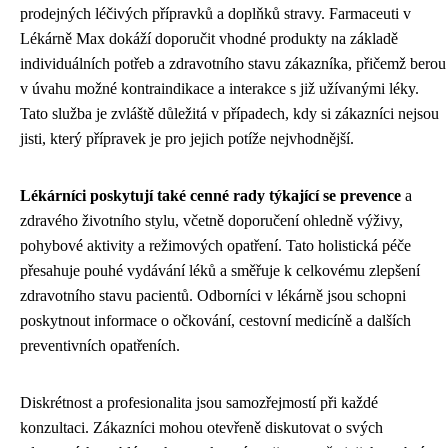
prodejných léčivých přípravků a doplňků stravy. Farmaceuti v
Lékárně Max dokáží doporučit vhodné produkty na základě
individuálních potřeb a zdravotního stavu zákazníka, přičemž berou
v úvahu možné kontraindikace a interakce s již užívanými léky.
Tato služba je zvláště důležitá v případech, kdy si zákazníci nejsou
jisti, který přípravek je pro jejich potíže nejvhodnější.
Lékárníci poskytují také cenné rady týkající se prevence
a
zdravého životního stylu, včetně doporučení ohledně výživy,
pohybové aktivity a režimových opatření. Tato holistická péče
přesahuje pouhé vydávání léků a směřuje k celkovému zlepšení
zdravotního stavu pacientů. Odborníci v lékárně jsou schopni
poskytnout informace o očkování, cestovní medicíně a dalších
preventivních opatřeních.
Diskrétnost a profesionalita jsou samozřejmostí při každé
konzultaci. Zákazníci mohou otevřeně diskutovat o svých