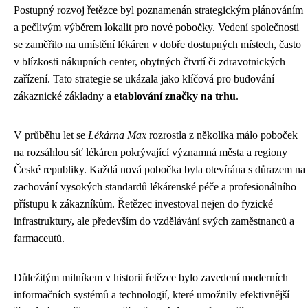
Postupný rozvoj řetězce byl poznamenán strategickým plánováním
a pečlivým výběrem lokalit pro nové pobočky. Vedení společnosti
se zaměřilo na umístění lékáren v dobře dostupných místech, často
v blízkosti nákupních center, obytných čtvrtí či zdravotnických
zařízení. Tato strategie se ukázala jako klíčová pro budování
zákaznické základny a
etablování značky na trhu
.
V průběhu let se
Lékárna Max
rozrostla z několika málo poboček
na rozsáhlou síť lékáren pokrývající významná města a regiony
České republiky. Každá nová pobočka byla otevírána s důrazem na
zachování vysokých standardů lékárenské péče a profesionálního
přístupu k zákazníkům. Řetězec investoval nejen do fyzické
infrastruktury, ale především do vzdělávání svých zaměstnanců a
farmaceutů.
Důležitým milníkem v historii řetězce bylo zavedení moderních
informačních systémů a technologií, které umožnily efektivnější