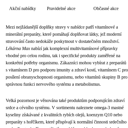
Akční nabídky
Pravidelné akce
Občasné akce
Mezi nejžádanější doplňky stravy v nabídce patří vitamínové a
minerální preparáty, které pomáhají doplňovat látky, jež moderní
stravování často nedokáže poskytnout v dostatečném množství.
Lékárna Max
nabízí jak komplexní multivitamínové přípravky
vhodné pro celou rodinu, tak i specifické produkty zaměřené na
konkrétní potřeby organismu. Zákazníci mohou vybírat z preparátů
s vitamínem D pro podporu imunity a zdraví kostí, vitamínem C pro
posílení obranyschopnosti organismu, nebo vitamínů skupiny B pro
správnou funkci nervového systému a metabolismus.
Velká pozornost je věnována také produktům podporujícím zdraví
srdce a cévního systému. V sortimentu naleznete omega-3 mastné
kyseliny získávané z kvalitních rybích olejů, koenzym Q10 nebo
preparáty s hořčíkem, které přispívají k normální činnosti srdečního