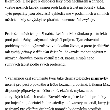
lékárničce. Dále jsou k dispozici léky proti nachlazení a chřipce,
včetně nosních kapek, sirupů proti kašli a tablet na bolest v krku.
Tyto preparáty jsou obzvláště vyhledávané v podzimních a zimních
měsících, kdy se výskyt respiračních onemocnění zvyšuje.
Pro řešení trávicích potíží nabízí Lékárna Max širokou paletu léků
proti pálení žáhy, nadýmání, zácpě či průjmu. Tyto zdravotní
problémy mohou výrazně ovlivnit kvalitu života, a proto je důležité
mít
rychlý přístup k účinným řešením
. Zákazníci mohou vybírat z
různých lékových forem včetně tablet, kapslí, sirupů nebo
šumivých tablet podle svých preferencí.
Významnou část sortimentu tvoří také
dermatologické přípravky
určené pro péči o pokožku a léčbu kožních problémů. Lékárna Max
disponuje přípravky na léčbu akné, ekzémů, mykóz nebo
alergických kožních reakcí. Rovněž zde najdete kvalitní produkty
pro hojení ran, dezinfekční prostředky a obvazový materiál, který je
nezbytný pro ošetření drobných poranění v domácím prostředí.