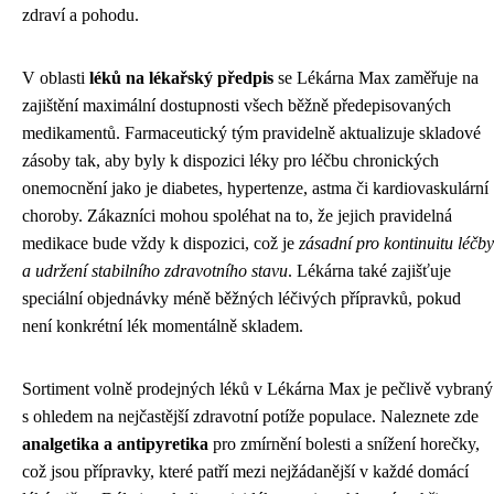
zdraví a pohodu.
V oblasti
léků na lékařský předpis
se Lékárna Max zaměřuje na
zajištění maximální dostupnosti všech běžně předepisovaných
medikamentů. Farmaceutický tým pravidelně aktualizuje skladové
zásoby tak, aby byly k dispozici léky pro léčbu chronických
onemocnění jako je diabetes, hypertenze, astma či kardiovaskulární
choroby. Zákazníci mohou spoléhat na to, že jejich pravidelná
medikace bude vždy k dispozici, což je
zásadní pro kontinuitu léčby
a udržení stabilního zdravotního stavu
. Lékárna také zajišťuje
speciální objednávky méně běžných léčivých přípravků, pokud
není konkrétní lék momentálně skladem.
Sortiment volně prodejných léků v Lékárna Max je pečlivě vybraný
s ohledem na nejčastější zdravotní potíže populace. Naleznete zde
analgetika a antipyretika
pro zmírnění bolesti a snížení horečky,
což jsou přípravky, které patří mezi nejžádanější v každé domácí