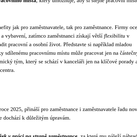
racovního místa
, který umožňuje, aby si stejné pracovní míst
nefity jak pro zaměstnavatele, tak pro zaměstnance. Firmy oc
 a vybavení, zatímco zaměstnanci získají větší
flexibilitu
v
dit pracovní a osobní život. Představte si například mladou
íky sdílenému pracovnímu místu může pracovat jen na částečn
ický tým, který se schází v kanceláři jen na klíčové porady 
centra.
 roce 2025, přináší pro zaměstnance i zaměstnavatele řadu nov
de dochází k důležitým úpravám.
žek v práci na straně zaměstnance
, za které mu náleží náhra