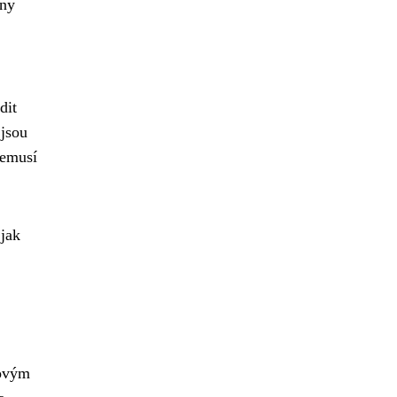
ěny
dit
 jsou
nemusí
 jak
novým