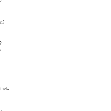
o
ení
ý
a
inek.
da