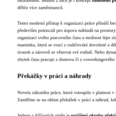
možnostem. Jednou z nich je i koncept
sdíleného p
dělilo více zaměstnanců.
Tento moderní přístup k organizaci práce přináší be
především potenciál pro
úsporu nákladů
na prostory
organizaci svého pracovního času a možnost lépe sla
maminku, která se vrací z rodičovské dovolené a d
úvazek a zároveň se věnovat své rodině. Nebo dynam
zbytek času pracuje z domova či z coworkingového 
Překážky v práci a náhrady
Novela zákoníku práce, která vstoupila v platnost v
Zaměřme se na oblast překážek v práci a náhrad, k
Jednou z klíčových změn je
rozšíření okruhu překá