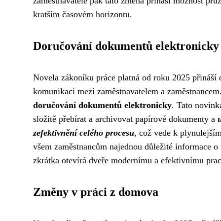
zaměstnavatele pak tato změna přináší možnost pružn
kratším časovém horizontu.
Doručování dokumentů elektronicky
Novela zákoníku práce platná od roku 2025 přináší 
komunikaci mezi zaměstnavatelem a zaměstnancem. J
doručování dokumentů elektronicky
. Tato novink
složitě přebírat a archivovat papírové dokumenty a
u
zefektivnění celého procesu
, což vede k plynulejším
všem zaměstnancům najednou důležité informace o n
zkrátka otevírá dveře modernímu a efektivnímu praco
Změny v práci z domova