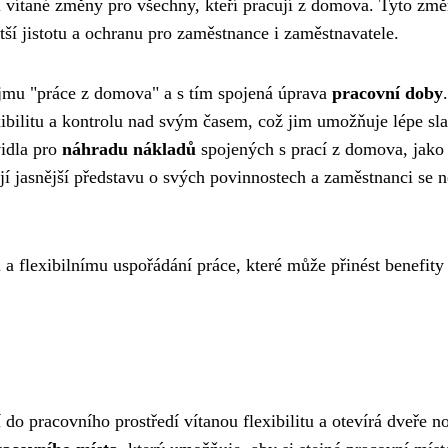
í vítané změny pro všechny, kteří pracují z domova. Tyto zm
ětší jistotu a ochranu pro zaměstnance i zaměstnavatele.
ojmu "práce z domova" a s tím spojená úprava
pracovní doby
.
ibilitu a kontrolu nad svým časem, což jim umožňuje lépe sla
vidla pro
náhradu nákladů
spojených s prací z domova, jako
ají jasnější představu o svých povinnostech a zaměstnanci se 
a flexibilnímu uspořádání práce, které může přinést benefity
 do pracovního prostředí vítanou flexibilitu a otevírá dveře 