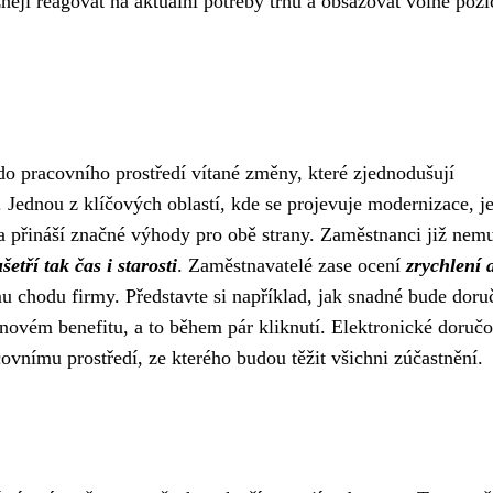
ěji reagovat na aktuální potřeby trhu a obsazovat volné pozi
do pracovního prostředí vítané změny, které zjednodušují
ednou z klíčových oblastí, kde se projevuje modernizace, j
a přináší značné výhody pro obě strany. Zaměstnanci již nemu
šetří tak čas i starosti
. Zaměstnavatelé zase ocení
zrychlení 
u chodu firmy. Představte si například, jak snadné bude doruč
ovém benefitu, a to během pár kliknutí. Elektronické doruč
vnímu prostředí, ze kterého budou těžit všichni zúčastnění.