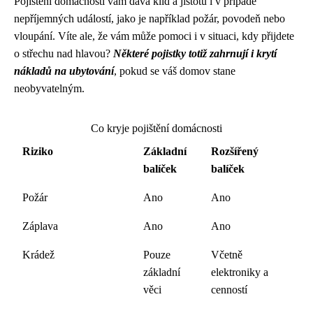
Pojištění domácnosti vám dává klid a jistotu i v případě
nepříjemných událostí, jako je například požár, povodeň nebo
vloupání. Víte ale, že vám může pomoci i v situaci, kdy přijdete
o střechu nad hlavou?
Některé pojistky totiž zahrnují i krytí
nákladů na ubytování
, pokud se váš domov stane
neobyvatelným.
Co kryje pojištění domácnosti
Riziko
Základní
Rozšířený
balíček
balíček
Požár
Ano
Ano
Záplava
Ano
Ano
Krádež
Pouze
Včetně
základní
elektroniky a
věci
cenností