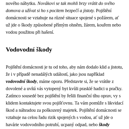
nového nábytku.
Novákovi se tak mohli brzy vrátit do svého
domova a užívat si ho s pocitem bezpečí a jistoty.
Pojištění
domácnosti se vztahuje na různé situace spojené s požárem, ať
už jde o škody způsobené přímým ohněm, žárem, kouřem nebo
vodou použitou při hašení.
Vodovodní škody
Pojištění domácnosti je tu od toho, aby nám dodalo klid a jistotu,
že i v případě nenadálých událostí, jako jsou například
vodovodní škody
, máme oporu. Představte si, že se vrátíte z
dovolené a uvítá vás vytopený byt kvůli prasklé hadici u pračky.
Zatímco sousedé bez pojištění by řešili finanční tíhu oprav, vy s
klidem kontaktujete svou pojišťovnu. Ta vám pomůže s likvidací
škod a náhradou za poškozený majetek. Pojištění domácnosti se
vztahuje na celou řadu rizik spojených s vodou, ať už jde o
havárie vodovodního potrubí, ucpaný odpad, nebo
škody