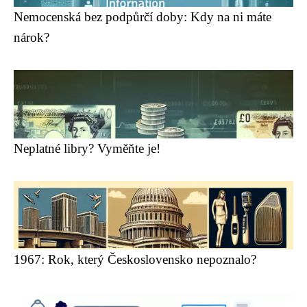
Nemocenská bez podpůrčí doby: Kdy na ni máte
nárok?
Neplatné libry? Vyměňte je!
1967: Rok, který Československo nepoznalo?