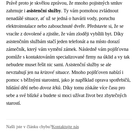
Právě proto je skvělou zprávou, že mnoho pojistných smluv
zahrnuje i
asistenční služby
. Ty vám pomohou zvládnout
nenadálé situace, ať už se jedná o havárii vody, poruchu
elektroinstalace nebo zabouchnuté dveře. Představte si, že se
vracíte z dovolené a zjistíte, že vám zloději vybílili byt. Díky
asistenčním službám stačí jeden telefonát a na místo dorazí
zámečník, který vám vymění zámek. Následně vám pojišťovna
pomůže s kontaktováním specializované firmy na úklid a vy tak
nebudete muset řešit nic sami. Asistenční služby se ale
nevztahují jen na
krizové situace
. Mnoho pojišťoven nabízí i
pomoc s běžnými starostmi, jako je například oprava spotřebičů,
hlídání dětí nebo
dovoz léků
. Díky tomu získáte více času pro
sebe a své blízké a budete si moci užívat život bez zbytečných
starostí.
Našli jste v článku chybu?
Kontaktujte nás