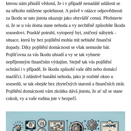
kterou nám přináší vědomí, že i v případě nenadálé události se
na někoho můžeme spolehnout. A právě v otázce odpovědnosti
za škodu se tato jistota ukazuje jako obzvlášť cenná. Představte
si, že se u vás doma stane nehoda a vy nechtěně způsobíte škodu
sousedovi. Prasklé potrubí, vytopený byt, zničený nábytek -
situace, která by bez pojištění mohla mít neblahé finanční
dopady. Díky pojištění domácnosti se však nemusíte bát.
Pojišťovna za vás škodu uhradí a vy se tak vyhnete
nepříjemným finančním výdajům. Stejně tak vás pojištění
ochrání i v případě, že škodu způsobí vaše děti nebo domácí
mazlíčci. I zdánlivě banální nehoda, jako je rozbité okno u
sousedů, se tak obejde bez zbytečných starostí a finančních ztrát.
Pojištění domácnosti vám zkrátka dává jistotu, že ať už se stane
cokoli, vy a vaše rodina jste v bezpečí.