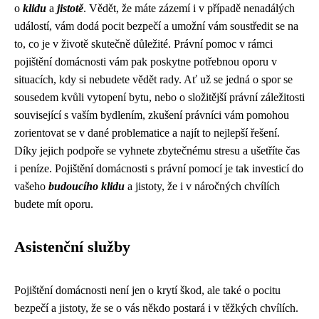
o
klidu
a
jistotě
. Vědět, že máte zázemí i v případě nenadálých
událostí, vám dodá pocit bezpečí a umožní vám soustředit se na
to, co je v životě skutečně důležité. Právní pomoc v rámci
pojištění domácnosti vám pak poskytne potřebnou oporu v
situacích, kdy si nebudete vědět rady. Ať už se jedná o spor se
sousedem kvůli vytopení bytu, nebo o složitější právní záležitosti
související s vaším bydlením, zkušení právníci vám pomohou
zorientovat se v dané problematice a najít to nejlepší řešení.
Díky jejich podpoře se vyhnete zbytečnému stresu a ušetříte čas
i peníze. Pojištění domácnosti s právní pomocí je tak investicí do
vašeho
budoucího klidu
a jistoty, že i v náročných chvílích
budete mít oporu.
Asistenční služby
Pojištění domácnosti není jen o krytí škod, ale také o pocitu
bezpečí a jistoty, že se o vás někdo postará i v těžkých chvílích.