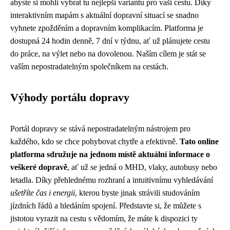
abyste si mohli vybrat tu nejlepší variantu pro vaši cestu. Díky
interaktivním mapám s aktuální dopravní situací se snadno
vyhnete zpožděním a dopravním komplikacím. Platforma je
dostupná 24 hodin denně, 7 dní v týdnu, ať už plánujete cestu
do práce, na výlet nebo na dovolenou. Naším cílem je stát se
vaším nepostradatelným společníkem na cestách.
Výhody portálu dopravy
Portál dopravy se stává nepostradatelným nástrojem pro
každého, kdo se chce pohybovat chytře a efektivně.
Tato online
platforma sdružuje na jednom místě aktuální informace o
veškeré dopravě
, ať už se jedná o MHD, vlaky, autobusy nebo
letadla. Díky přehlednému rozhraní a intuitivnímu vyhledávání
ušetříte čas i energii
, kterou byste jinak strávili studováním
jízdních řádů a hledáním spojení. Představte si, že můžete s
jistotou vyrazit na cestu s vědomím, že máte k dispozici ty