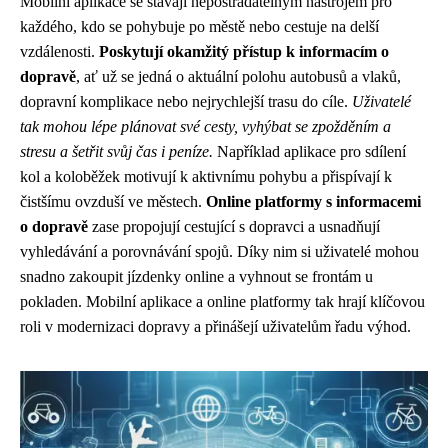
Mobilní aplikace se stávají nepostradatelným nástrojem pro
každého, kdo se pohybuje po městě nebo cestuje na delší
vzdálenosti.
Poskytují okamžitý přístup k informacím o
dopravě
, ať už se jedná o aktuální polohu autobusů a vlaků,
dopravní komplikace nebo nejrychlejší trasu do cíle.
Uživatelé
tak mohou lépe plánovat své cesty, vyhýbat se zpožděním a
stresu a šetřit svůj čas i peníze.
Například aplikace pro sdílení
kol a koloběžek motivují k aktivnímu pohybu a přispívají k
čistšímu ovzduší ve městech.
Online platformy s informacemi
o dopravě
zase propojují cestující s dopravci a usnadňují
vyhledávání a porovnávání spojů. Díky nim si uživatelé mohou
snadno zakoupit jízdenky online a vyhnout se frontám u
pokladen. Mobilní aplikace a online platformy tak hrají klíčovou
roli v modernizaci dopravy a přinášejí uživatelům řadu výhod.