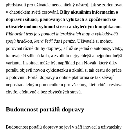
představují pro uživatele neocenitelný nástroj, jak se zorientovat
v chaotickém světě cesování.
Díky aktuálním informacím o
dopravní situaci, plánovaných výlukách a zpožděních se
uživatelé mohou vyhnout stresu a zbytečným komplikacím.
Plánování tras je s pomocí interaktivních map a vyhledávačů
spojů hračkou, která šetří čas i peníze.
Uživatelé si mohou
porovnat různé druhy dopravy, ať už se jedná o autobusy, vlaky,
tramvaje či sdílená kola, a zvolit tu nejrychlejší a nejpohodlnější
variantu. Inspirací může být například pan Novák, který díky
portálu objevil novou cyklostezku a zkrátil si tak cestu do práce
o polovinu. Portál dopravy a online platforma se tak stávají
nepostradatelným pomocníkem pro všechny, kteří chtějí cestovat
chytře, efektivně a bez zbytečných stresů.
Budoucnost portálů dopravy
Budoucnost portálů dopravy se jeví v záři inovací a uživatelsky