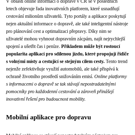
V oblasti online informací o dopravě v ČR se v posledních
letech objevuje řada inovativních platforem, které usnadňují
cestování milionům uživatelů. Tyto portály a aplikace poskytují
nejen aktuální informace o dopravě, ale také inteligentní nástroje
pro plánování cest a optimalizaci přepravy. Díky nim se
uživatelé mohou vyhnout dopravním zácpám, najít nejrychlejší
spojení a ušetřit čas i peníze.
Příkladem může být rostoucí
popularita aplikací pro sdílenou jízdu, které propojují řidiče
s volnými místy a cestující se stejným cílem cesty.
Tento trend
nejenže zefektivňuje využití automobilů, ale také přispívá k
ochraně životního prostředí snižováním emisí.
Online platformy
s informacemi o dopravě se tak stávají nepostradatelnými
pomocníky pro každodenní cestování a zároveň přinášejí
inovativní řešení pro budoucnost mobility.
Mobilní aplikace pro dopravu