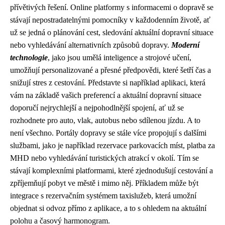
přívětivých řešení. Online platformy s informacemi o dopravě se
stávají nepostradatelnými pomocníky v každodenním životě, ať
už se jedná o plánování cest, sledování aktuální dopravní situace
nebo vyhledávání alternativních způsobů dopravy.
Moderní
technologie
, jako jsou umělá inteligence a strojové učení,
umožňují personalizované a přesné předpovědi, které šetří čas a
snižují stres z cestování. Představte si například aplikaci, která
vám na základě vašich preferencí a aktuální dopravní situace
doporučí nejrychlejší a nejpohodlnější spojení, ať už se
rozhodnete pro auto, vlak, autobus nebo sdílenou jízdu. A to
není všechno. Portály dopravy se stále více propojují s dalšími
službami, jako je například rezervace parkovacích míst, platba za
MHD nebo vyhledávání turistických atrakcí v okolí. Tím se
stávají komplexními platformami, které zjednodušují cestování a
zpříjemňují pobyt ve městě i mimo něj. Příkladem může být
integrace s rezervačním systémem taxislužeb, která umožní
objednat si odvoz přímo z aplikace, a to s ohledem na aktuální
polohu a časový harmonogram.