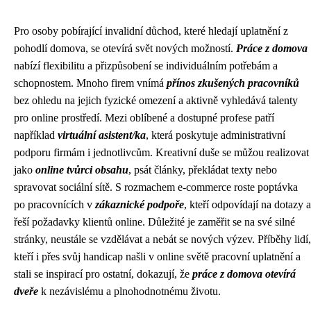
Pro osoby pobírající invalidní důchod, které hledají uplatnění z
pohodlí domova, se otevírá svět nových možností.
Práce z domova
nabízí flexibilitu a přizpůsobení se individuálním potřebám a
schopnostem. Mnoho firem vnímá
přínos zkušených pracovníků
bez ohledu na jejich fyzické omezení a aktivně vyhledává talenty
pro online prostředí. Mezi oblíbené a dostupné profese patří
například
virtuální asistent/ka
, která poskytuje administrativní
podporu firmám i jednotlivcům. Kreativní duše se můžou realizovat
jako
online tvůrci obsahu
, psát články, překládat texty nebo
spravovat sociální sítě. S rozmachem e-commerce roste poptávka
po pracovnících v
zákaznické podpoře
, kteří odpovídají na dotazy a
řeší požadavky klientů online. Důležité je zaměřit se na své silné
stránky, neustále se vzdělávat a nebát se nových výzev. Příběhy lidí,
kteří i přes svůj handicap našli v online světě pracovní uplatnění a
stali se inspirací pro ostatní, dokazují, že
práce z domova otevírá
dveře
k nezávislému a plnohodnotnému životu.