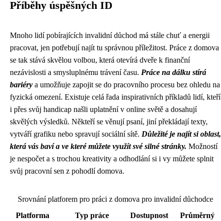
Příběhy úspěšných ID
Mnoho lidí pobírajících invalidní důchod má stále chuť a energii
pracovat, jen potřebují najít tu správnou příležitost. Práce z domova
se tak stává skvělou volbou, která otevírá dveře k finanční
nezávislosti a smysluplnému trávení času.
Práce na dálku stírá
bariéry
a umožňuje zapojit se do pracovního procesu bez ohledu na
fyzická omezení. Existuje celá řada inspirativních příkladů lidí, kteří
i přes svůj handicap našli uplatnění v online světě a dosahují
skvělých výsledků. Někteří se věnují psaní, jiní překládají texty,
vytváří grafiku nebo spravují sociální sítě.
Důležité je najít si oblast,
která vás baví a ve které můžete využít své silné stránky.
Možností
je nespočet a s trochou kreativity a odhodlání si i vy můžete splnit
svůj pracovní sen z pohodlí domova.
Srovnání platforem pro práci z domova pro invalidní důchodce
Platforma
Typ práce
Dostupnost
Průměrný