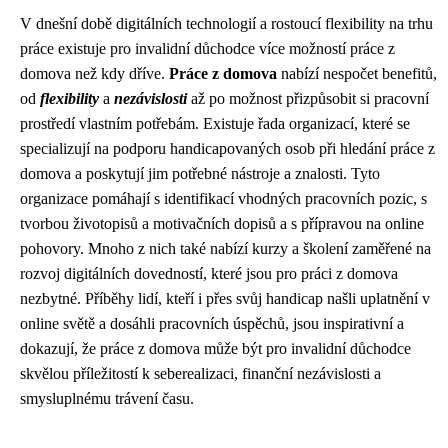
V dnešní době digitálních technologií a rostoucí flexibility na trhu
práce existuje pro invalidní důchodce více možností práce z
domova než kdy dříve.
Práce z domova
nabízí nespočet benefitů,
od
flexibility
a
nezávislosti
až po možnost přizpůsobit si pracovní
prostředí vlastním potřebám. Existuje řada organizací, které se
specializují na podporu handicapovaných osob při hledání práce z
domova a poskytují jim potřebné nástroje a znalosti. Tyto
organizace pomáhají s identifikací vhodných pracovních pozic, s
tvorbou životopisů a motivačních dopisů a s přípravou na online
pohovory. Mnoho z nich také nabízí kurzy a školení zaměřené na
rozvoj digitálních dovedností, které jsou pro práci z domova
nezbytné. Příběhy lidí, kteří i přes svůj handicap našli uplatnění v
online světě a dosáhli pracovních úspěchů, jsou inspirativní a
dokazují, že práce z domova může být pro invalidní důchodce
skvělou příležitostí k seberealizaci, finanční nezávislosti a
smysluplnému trávení času.