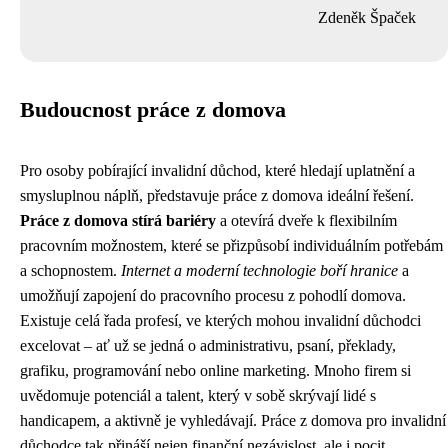
Zdeněk Špaček
Budoucnost práce z domova
Pro osoby pobírající invalidní důchod, které hledají uplatnění a
smysluplnou náplň, představuje práce z domova ideální řešení.
Práce z domova stírá bariéry
a otevírá dveře k flexibilním
pracovním možnostem, které se přizpůsobí individuálním potřebám
a schopnostem.
Internet a moderní technologie boří hranice
a
umožňují zapojení do pracovního procesu z pohodlí domova.
Existuje celá řada profesí, ve kterých mohou invalidní důchodci
excelovat – ať už se jedná o administrativu, psaní, překlady,
grafiku, programování nebo online marketing. Mnoho firem si
uvědomuje potenciál a talent, který v sobě skrývají lidé s
handicapem, a aktivně je vyhledávají. Práce z domova pro invalidní
důchodce tak přináší nejen finanční nezávislost, ale i pocit