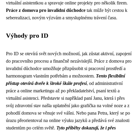
virtuální asistentkou a spravuje online projekty pro několik firem.
Práce z domova pro invalidní důchodce
tak může být cestou k
seberealizaci, novým výzvám a smysluplnému trávení času.
Výhody pro ID
Pro ID se otevírá svět nových možností, jak zůstat aktivní, zapojení
do pracovního procesu a finančně nezávislejší. Práce z domova pro
invalidní důchodce umožňuje přizpůsobit si pracovní prostředí a
harmonogram vlastním potřebám a možnostem.
Tento flexibilní
přístup otevírá dveře k široké škále profesí
, od administrativní
práce a online marketingu až po překladatelství, psaní textů a
virtuální asistenci. Představte si například paní Janu, která i přes
svůj zdravotní stav našla uplatnění jako grafička na volné noze a z
pohodlí domova se věnuje své vášni. Nebo pana Petra, který se po
úrazu přeorientoval na online výuku jazyků a předává své znalosti
studentům po celém světě.
Tyto příběhy dokazují, že i přes