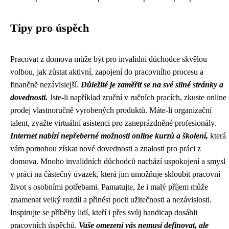
Tipy pro úspěch
Pracovat z domova může být pro invalidní důchodce skvělou
volbou, jak zůstat aktivní, zapojení do pracovního procesu a
finančně nezávislejší.
Důležité je zaměřit se na své silné stránky a
dovednosti.
Jste-li například zruční v ručních pracích, zkuste online
prodej vlastnoručně vyrobených produktů. Máte-li organizační
talent, zvažte virtuální asistenci pro zaneprázdněné profesionály.
Internet nabízí nepřeberné možnosti online kurzů a školení,
která
vám pomohou získat nové dovednosti a znalosti pro práci z
domova. Mnoho invalidních důchodců nachází uspokojení a smysl
v práci na částečný úvazek, která jim umožňuje skloubit pracovní
život s osobními potřebami. Pamatujte, že i malý příjem může
znamenat velký rozdíl a přinést pocit užitečnosti a nezávislosti.
Inspirujte se příběhy lidí, kteří i přes svůj handicap dosáhli
pracovních úspěchů.
Vaše omezení vás nemusí definovat, ale