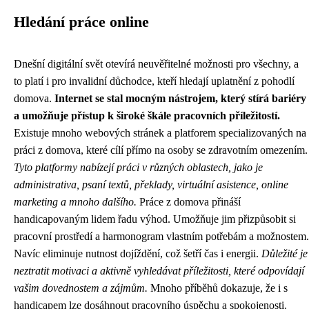
Hledání práce online
Dnešní digitální svět otevírá neuvěřitelné možnosti pro všechny, a
to platí i pro invalidní důchodce, kteří hledají uplatnění z pohodlí
domova.
Internet se stal mocným nástrojem, který stírá bariéry
a umožňuje přístup k široké škále pracovních příležitostí.
Existuje mnoho webových stránek a platforem specializovaných na
práci z domova, které cílí přímo na osoby se zdravotním omezením.
Tyto platformy nabízejí práci v různých oblastech, jako je
administrativa, psaní textů, překlady, virtuální asistence, online
marketing a mnoho dalšího.
Práce z domova přináší
handicapovaným lidem řadu výhod. Umožňuje jim přizpůsobit si
pracovní prostředí a harmonogram vlastním potřebám a možnostem.
Navíc eliminuje nutnost dojíždění, což šetří čas i energii.
Důležité je
neztratit motivaci a aktivně vyhledávat příležitosti, které odpovídají
vašim dovednostem a zájmům.
Mnoho příběhů dokazuje, že i s
handicapem lze dosáhnout pracovního úspěchu a spokojenosti.