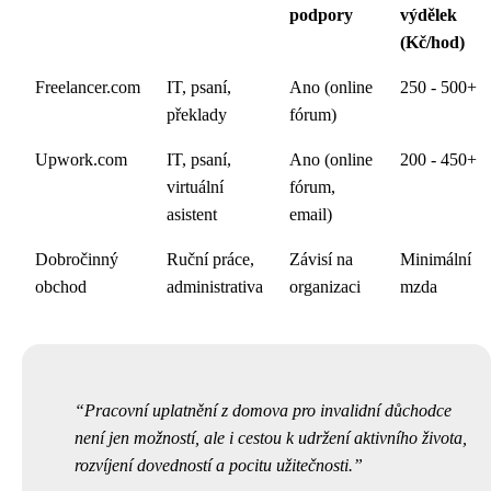
podpory
výdělek
(Kč/hod)
Freelancer.com
IT, psaní,
Ano (online
250 - 500+
překlady
fórum)
Upwork.com
IT, psaní,
Ano (online
200 - 450+
virtuální
fórum,
asistent
email)
Dobročinný
Ruční práce,
Závisí na
Minimální
obchod
administrativa
organizaci
mzda
Pracovní uplatnění z domova pro invalidní důchodce
není jen možností, ale i cestou k udržení aktivního života,
rozvíjení dovedností a pocitu užitečnosti.