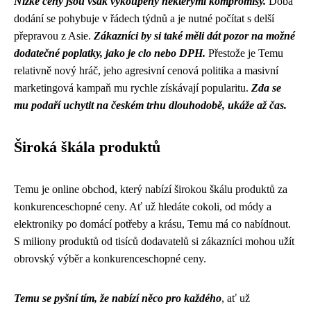
Nízké ceny jsou však vykoupeny některými kompromisy.
Doba
dodání se pohybuje v řádech týdnů a je nutné počítat s delší
přepravou z Asie.
Zákazníci by si také měli dát pozor na možné
dodatečné poplatky, jako je clo nebo DPH.
Přestože je Temu
relativně nový hráč, jeho agresivní cenová politika a masivní
marketingová kampaň mu rychle získávají popularitu.
Zda se
mu podaří uchytit na českém trhu dlouhodobě, ukáže až čas.
Široká škála produktů
Temu je online obchod, který nabízí širokou škálu produktů za
konkurenceschopné ceny. Ať už hledáte cokoli, od módy a
elektroniky po domácí potřeby a krásu, Temu má co nabídnout.
S miliony produktů od tisíců dodavatelů si zákazníci mohou užít
obrovský výběr a konkurenceschopné ceny.
Temu se pyšní tím, že nabízí něco pro každého
, ať už