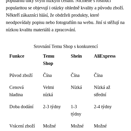
popularitu díky svým nízkým cenám. Nicméně s rostoucí
popularitou se objevují i otázky ohledně kvality a původu zboží.
Někteří zákazníci hlásí, že obdrželi produkty, které
neodpovídaly popisu nebo fotografiím na webu. Jiní si stěžují na
nízkou kvalitu materiálů a zpracování.
Srovnání Temu Shop s konkurencí
Funkce
Temu
Shein
AliExpress
Shop
Původ zboží
Čína
Čína
Čína
Cenová
Velmi
Nízká
Nízká až
hladina
nízká
střední
Doba dodání
2-3 týdny
1-3
2-4 týdny
týdny
Vrácení zboží
Možné
Možné
Možné