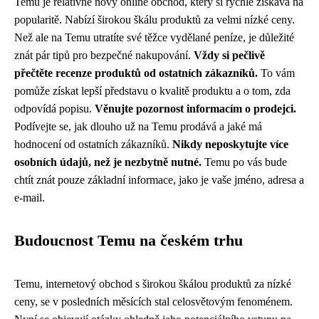
Temu je relativně nový online obchod, který si rychle získává na
popularitě. Nabízí širokou škálu produktů za velmi nízké ceny.
Než ale na Temu utratíte své těžce vydělané peníze, je důležité
znát pár tipů pro bezpečné nakupování.
Vždy si pečlivě
přečtěte recenze produktů od ostatních zákazníků.
To vám
pomůže získat lepší představu o kvalitě produktu a o tom, zda
odpovídá popisu.
Věnujte pozornost informacím o prodejci.
Podívejte se, jak dlouho už na Temu prodává a jaké má
hodnocení od ostatních zákazníků.
Nikdy neposkytujte více
osobních údajů, než je nezbytně nutné.
Temu po vás bude
chtít znát pouze základní informace, jako je vaše jméno, adresa a
e-mail.
Budoucnost Temu na českém trhu
Temu, internetový obchod s širokou škálou produktů za nízké
ceny, se v posledních měsících stal celosvětovým fenoménem.