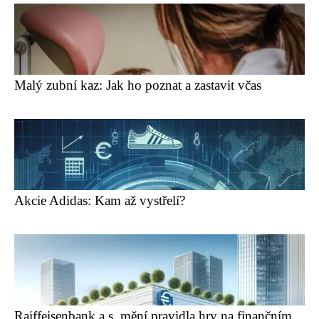
Malý zubní kaz: Jak ho poznat a zastavit včas
Akcie Adidas: Kam až vystřelí?
Raiffeisenbank a.s. mění pravidla hry na finančním