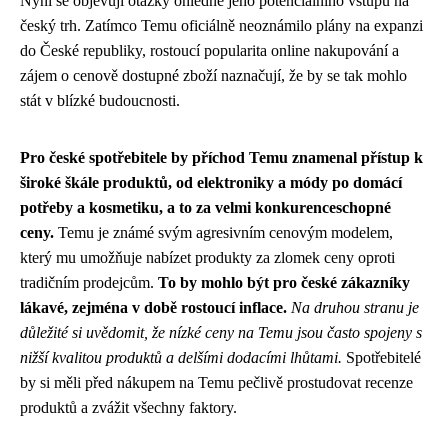
Nyní se objevují otázky ohledně jeho potenciálního vstupu na
český trh. Zatímco Temu oficiálně neoznámilo plány na expanzi
do České republiky, rostoucí popularita online nakupování a
zájem o cenově dostupné zboží naznačují, že by se tak mohlo
stát v blízké budoucnosti.
Pro české spotřebitele by příchod Temu znamenal přístup k
široké škále produktů, od elektroniky a módy po domácí
potřeby a kosmetiku, a to za velmi konkurenceschopné
ceny.
Temu je známé svým agresivním cenovým modelem,
který mu umožňuje nabízet produkty za zlomek ceny oproti
tradičním prodejcům.
To by mohlo být pro české zákazníky
lákavé, zejména v době rostoucí inflace.
Na druhou stranu je
důležité si uvědomit, že nízké ceny na Temu jsou často spojeny s
nižší kvalitou produktů a delšími dodacími lhůtami.
Spotřebitelé
by si měli před nákupem na Temu pečlivě prostudovat recenze
produktů a zvážit všechny faktory.