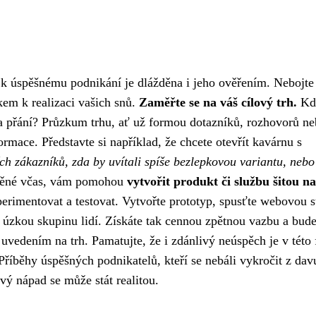
a k úspěšnému podnikání je dlážděna i jeho ověřením. Nebojte 
kem k realizaci vašich snů.
Zaměřte se na váš cílový trh.
Kdo
y a přání? Průzkum trhu, ať už formou dotazníků, rozhovorů n
mace. Představte si například, že chcete otevřít kavárnu s
ích zákazníků, zda by uvítali spíše bezlepkovou variantu, nebo 
ištěné včas, vám pomohou
vytvořit produkt či službu šitou n
erimentovat a testovat. Vytvořte prototyp, spusťte webovou 
úzkou skupinu lidí. Získáte tak cennou zpětnou vazbu a bude
 uvedením na trh. Pamatujte, že i zdánlivý neúspěch je v této 
Příběhy úspěšných podnikatelů, kteří se nebáli vykročit z davu
vý nápad se může stát realitou.