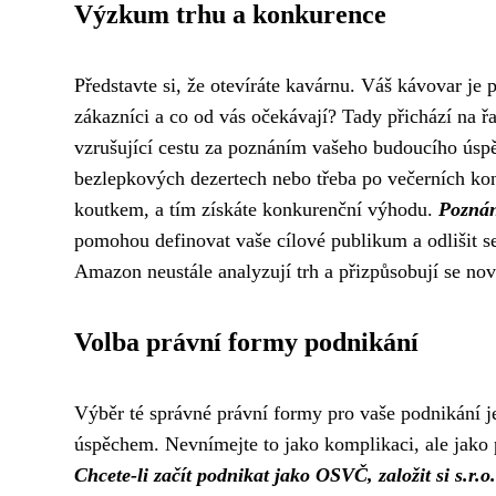
Výzkum trhu a konkurence
Představte si, že otevíráte kavárnu. Váš kávovar je p
zákazníci a co od vás očekávají? Tady přichází na 
vzrušující cestu za poznáním vašeho budoucího úspěc
bezlepkových dezertech nebo třeba po večerních kon
koutkem, a tím získáte konkurenční výhodu.
Poznán
pomohou definovat vaše cílové publikum a odlišit s
Amazon neustále analyzují trh a přizpůsobují se no
Volba právní formy podnikání
Výběr té správné právní formy pro vaše podnikání je
úspěchem. Nevnímejte to jako komplikaci, ale jako p
Chcete-li začít podnikat jako OSVČ, založit si s.r.o