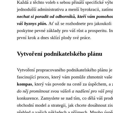
Každá z těchto voleb s sebou přináší specifické v
jednodušší administrativu a menší byrokracii, zatímc
nechat si poradit od odborníků, kteří vám pomohou z
váš byznys plán.
Ať už se rozhodnete pro jakoukoli 
poskytne pevné základy pro váš růst a prosperitu. In
první krok a dnes sklízí plody své práce.
Vytvoření podnikatelského plánu
Vytvoření propracovaného podnikatelského plánu je
fascinující proces, který vám pomůže zhmotnit vaše 
kompas
, který vás povede na cestě za úspěchem, a
do něj promítnout svou vášeň a nadšení pro váš proj
konkurence. Zamyslete se nad tím, co dělá váš produ
obchodní model a strategii, jak chcete dosáhnout z
přehled o vašich nákladech a příjmech. Mnoho úspě