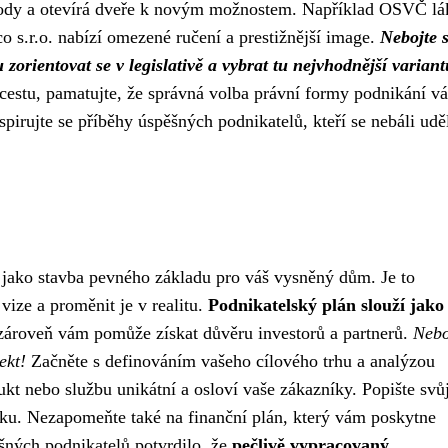
ýhody a otevírá dveře k novým možnostem. Například OSVČ lá
o s.r.o. nabízí omezené ručení a prestižnější image.
Nebojte 
orientovat se v legislativě a vybrat tu nejvhodnější variant
cestu, pamatujte, že správná volba právní formy podnikání v
spirujte se příběhy úspěšných podnikatelů, kteří se nebáli udě
 jako stavba pevného základu pro váš vysněný dům. Je to
vize a proměnit je v realitu.
Podnikatelský plán slouží jako
 zároveň vám pomůže získat důvěru investorů a partnerů.
Nebo
ekt!
Začněte s definováním vašeho cílového trhu a analýzou
kt nebo službu unikátní a osloví vaše zákazníky. Popište svů
isku. Nezapomeňte také na finanční plán, který vám poskytne
šných podnikatelů potvrdilo, že
pečlivě vypracovaný