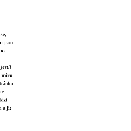
se,
 jsou
ebo
jestli
a míru
stránku
te
fázi
 a jít