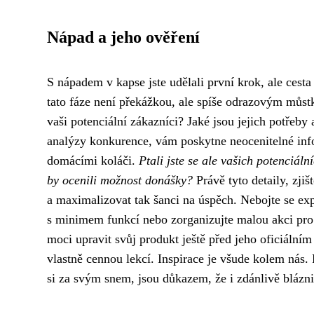
Nápad a jeho ověření
S nápadem v kapse jste udělali první krok, ale cest
tato fáze není překážkou, ale spíše odrazovým můst
vaši potenciální zákazníci? Jaké jsou jejich potřeb
analýzy konkurence, vám poskytne neocenitelné infor
domácími koláči.
Ptali jste se ale vašich potenciáln
by ocenili možnost donášky?
Právě tyto detaily, zj
a maximalizovat tak šanci na úspěch. Nebojte se exp
s minimem funkcí nebo zorganizujte malou akci pro 
moci upravit svůj produkt ještě před jeho oficiálním
vlastně cennou lekcí. Inspirace je všude kolem nás. 
si za svým snem, jsou důkazem, že i zdánlivě blázni