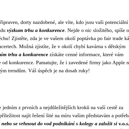
řipraven, dorty nazdobené, ale víte, kdo jsou vaši potenciální
řadu
výzkum trhu a konkurence
. Nejde o nic složitého, spíše o
hu! Zjistěte, zda je ve vašem okolí poptávka po fair trade k
certech. Možná zjistíte, že v okolí chybí kavárna s dětským
ím trhu a konkurence
získáte cenné informace, které vám
e od konkurence. Pamatujte, že i zavedené firmy jako Apple 
vým trendům. Váš úspěch je na dosah ruky!
 jedním z prvních a nejdůležitějších kroků na vaší cestě za
říležitost najít řešení šité na míru vašim představám a potře
. nebo se vrhnout do vod podnikání s kolegy a založit si v.o.s