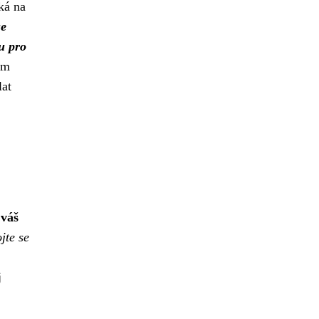
ká na
se
u pro
ám
lat
 váš
jte se
j