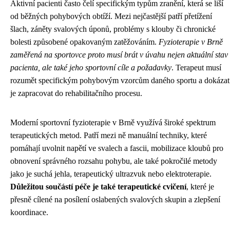
Aktivní pacienti často čelí specifickým typům zranění, která se liší
od běžných pohybových obtíží. Mezi nejčastější patří přetížení
šlach, záněty svalových úponů, problémy s klouby či chronické
bolesti způsobené opakovaným zatěžováním.
Fyzioterapie v Brně
zaměřená na sportovce proto musí brát v úvahu nejen aktuální stav
pacienta, ale také jeho sportovní cíle a požadavky
. Terapeut musí
rozumět specifickým pohybovým vzorcům daného sportu a dokázat
je zapracovat do rehabilitačního procesu.
Moderní sportovní fyzioterapie v Brně využívá široké spektrum
terapeutických metod. Patří mezi ně manuální techniky, které
pomáhají uvolnit napětí ve svalech a fascii, mobilizace kloubů pro
obnovení správného rozsahu pohybu, ale také pokročilé metody
jako je suchá jehla, terapeutický ultrazvuk nebo elektroterapie.
Důležitou součástí péče je také terapeutické cvičení
, které je
přesně cílené na posílení oslabených svalových skupin a zlepšení
koordinace.