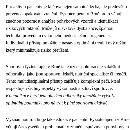
Pro aktivní pacienty je klíčová nejen samotná léčba, ale především
prevence opakování zranění. Fyzioterapeuti v Brně proto věnují
značnou pozornost analýze pohybových vzorců a identifikaci
rizikových faktorů. Může jít o svalové dysbalance, špatnou
techniku provedení cviku nebo nedostatečnou regeneraci.
Individuální přístup umožňuje nastavit optimální tréninkový režim,
který minimalizuje riziko přetížení.
Sportovní fyzioterapie v Brně také úzce spolupracuje s dalšími
odborníky, jako jsou sportovní lékaři, nutriční specialisté či trenéři.
Tento multidisciplinární přístup zajišťuje komplexní péči, která
respektuje všechny aspekty výkonnosti a zdraví sportovce.
Komunikace mezi jednotlivými odborníky umožňuje vytvořit
optimální podmínky pro návrat k plné sportovní aktivitě
.
Významnou roli hraje také edukace pacientů. Fyzioterapeuti v Brně
věnují čas vysvětlení problematiky zranění, správných pohybových