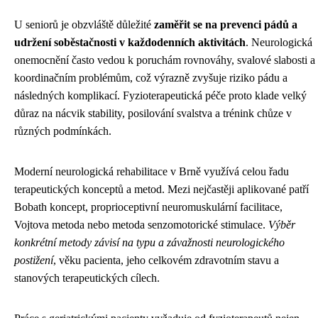
U seniorů je obzvláště důležité
zaměřit se na prevenci pádů a
udržení soběstačnosti v každodenních aktivitách
. Neurologická
onemocnění často vedou k poruchám rovnováhy, svalové slabosti a
koordinačním problémům, což výrazně zvyšuje riziko pádu a
následných komplikací. Fyzioterapeutická péče proto klade velký
důraz na nácvik stability, posilování svalstva a trénink chůze v
různých podmínkách.
Moderní neurologická rehabilitace v Brně využívá celou řadu
terapeutických konceptů a metod. Mezi nejčastěji aplikované patří
Bobath koncept, proprioceptivní neuromuskulární facilitace,
Vojtova metoda nebo metoda senzomotorické stimulace.
Výběr
konkrétní metody závisí na typu a závažnosti neurologického
postižení
, věku pacienta, jeho celkovém zdravotním stavu a
stanových terapeutických cílech.