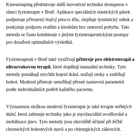
Kinesiotaping představuje další inovativní techniku dostupnou v
rámci fyzioterapie v Brně. Aplikace speciálních elastických pásek
podporuje
přirozený hojivý proces těla
, zlepšuje lymfatický odtok a
poskytuje podporu svalům a kloubům bez omezení pohybu. Tato
metoda se často kombinuje s jinými fyzioterapeutickými postupy
pro dosažení optimálních výsledků.
Fyzioterapeuti v Brně také využívají
přístroje pro elektroterapii a
ultrazvukovou terapii
, které doplňují manuální techniky. Tyto
metody pomáhají urychlit hojení tkání, snižují otoky a zmírňují
bolest. Moderní přístroje umožňují přesné nastavení parametrů
podle individuálních potřeb každého pacienta.
Významnou složkou moderní fyzioterapie je také
terapie měkkých
tkání
, která zahrnuje techniky jako je myofasciální uvolňování a
mobilizace jizev. Tyto metody jsou obzvláště účinné při léčbě
chronických bolestivých stavů a po chirurgických zákrocích.