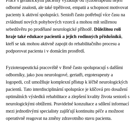
Práce s geriatrickými pacienty vyžaduje od fyzioterapeutů nejen
odborné znalosti, ale také trpělivost, empatii a schopnost motivovat
pacienty k aktivní spolupráci. Senioři často potřebují více času na
zvládnutí nových pohybových vzorců a mohou mít sníženou
sebedůvěru po prodělané neurologické příhodě.
Důležitou roli
hraje také edukace pacientů a jejich rodinných příslušníků
,
kteří se tak mohou aktivně zapojit do rehabilitačního procesu a
podporovat pacienta i v domácím prostředí.
Fyzioterapeutická pracoviště v Brně často spolupracují s dalšími
odborníky, jako jsou neurologové, geriatři, ergoterapeuty a
logopedi, což umožňuje komplexní přístup k léčbě neurologických
pacientů. Tato interdisciplinární spolupráce je klíčová pro dosažení
optimálních výsledků rehabilitace a zlepšení kvality života seniorů s
neurologickými obtížemi. Pravidelné konzultace a sdílení informací
mezi jednotlivými specialisty zajišťují kontinuitu péče a možnost
operativně reagovat na změny zdravotního stavu pacienta.