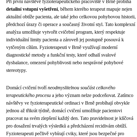
Při první návštěvě fyzioterapeutického pracoviště v Brně probíhá
detailní vstupní vyšetření
, během kterého terapeut mapuje nejen
aktuální obtíže pacienta, ale také jeho celkovou pohybovou historii,
předchozí úrazy či operace a současný životní styl. Tato komplexní
analýza umožňuje vytvořit cvičební program, který respektuje
individuální limity pacienta a zároveň jej postupně posouvá k
vytčeným cílům. Fyzioterapeuti v Brně využívají moderní
diagnostické metody a funkční testy, které odhalí svalové
dysbalance, omezení pohyblivosti nebo nesprávné pohybové
stereotypy.
Domácí cvičení tvoří
neodmyslitelnou součást celkového
terapeutického procesu
a jeho význam nelze podceňovat. Zatímco
návštěvy ve fyzioterapeutické ordinaci v Brně probíhají obvykle
jednou až třikrát týdně, domácí cvičení umožňuje pacientovi
pracovat na svém zlepšení každý den. Tato pravidelnost je klíčová
pro dosažení trvalých výsledků a předcházení recidivám obtíží.
Fyzioterapeuti pečlivě vybírají cviky, které jsou bezpečné pro