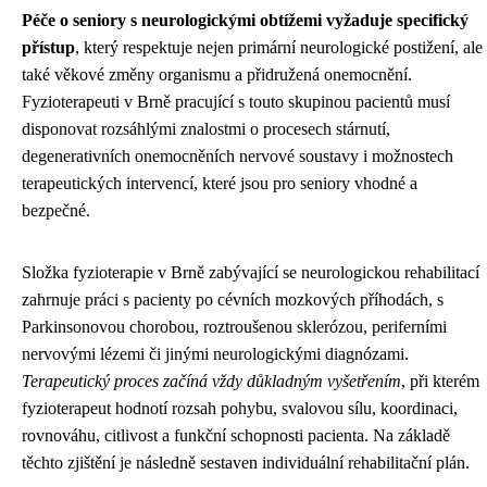
Péče o seniory s neurologickými obtížemi vyžaduje specifický
přístup
, který respektuje nejen primární neurologické postižení, ale
také věkové změny organismu a přidružená onemocnění.
Fyzioterapeuti v Brně pracující s touto skupinou pacientů musí
disponovat rozsáhlými znalostmi o procesech stárnutí,
degenerativních onemocněních nervové soustavy i možnostech
terapeutických intervencí, které jsou pro seniory vhodné a
bezpečné.
Složka fyzioterapie v Brně zabývající se neurologickou rehabilitací
zahrnuje práci s pacienty po cévních mozkových příhodách, s
Parkinsonovou chorobou, roztroušenou sklerózou, periferními
nervovými lézemi či jinými neurologickými diagnózami.
Terapeutický proces začíná vždy důkladným vyšetřením
, při kterém
fyzioterapeut hodnotí rozsah pohybu, svalovou sílu, koordinaci,
rovnováhu, citlivost a funkční schopnosti pacienta. Na základě
těchto zjištění je následně sestaven individuální rehabilitační plán.