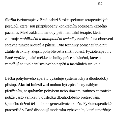
Kč
Složka fyzioterapie v Brně nabízí široké spektrum terapeutických
postupů, které jsou přizpůsobeny konkrétním potřebám každého
pacienta. Mezi základní metody patří manuální terapie, která
zahrnuje
mobilizační a manipulační techniky
zaměřené na obnovení
správné funkce kloubů a páteře. Tyto techniky pomáhají uvolnit
ztuhlé struktury, zlepšit pohyblivost a snížit bolest. Fyzioterapeuti v
Brně využívají také měkké techniky práce s tkáněmi, které se
zaměřují na uvolnění svalového napětí a fasciálních struktur.
Léčba pohybového aparátu vyžaduje systematický a dlouhodobý
přístup.
Akutní bolesti zad
mohou být způsobeny náhlým
přetížením, nesprávným pohybem nebo úrazem, zatímco chronické
potíže často vznikají v důsledku dlouhodobého přetěžování,
špatného držení těla nebo degenerativních změn. Fyzioterapeutické
pracoviště v Brně disponují moderním vybavením, které umožňuje