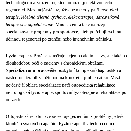
technologiemi a zařízeními, která umožňují efektivní léčbu a
regeneraci. Mezi nejčastěji využívané metody patří
manuální
terapie, léčebná tělesná výchova, elektroterapie, ultrazvuková
terapie či magnetoterapie
. Mnohá centra také nabízejí
specializované programy pro sportovce, kteří potřebují rychlou a
účinnou regeneraci po zranění nebo intenzivním tréninku.
Fyzioterapie v Brně se zaměřuje nejen na akutní stavy, ale také na
dlouhodobou péči o pacienty s chronickými obtížami.
Specializovaná pracoviště
poskytují komplexní diagnostiku a
následnou terapii zaměřenou na konkrétní problematiku. Mezi
nejčastější oblasti specializace patří ortopedická rehabilitace,
neurologická fyzioterapie, sportovní fyzioterapie a rehabilitace po
úrazech.
Ortopedická rehabilitace se věnuje pacientům s problémy páteře,
kloubů a svalového aparátu. Fyzioterapeuti v těchto centrech
pracují s nejnovějšími poznatky z oboru a aplikují moderní