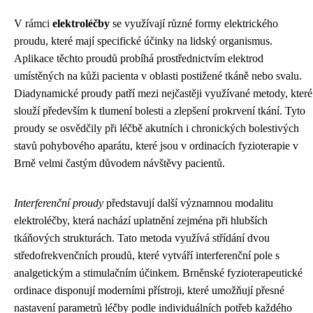
V rámci
elektroléčby
se využívají různé formy elektrického
proudu, které mají specifické účinky na lidský organismus.
Aplikace těchto proudů probíhá prostřednictvím elektrod
umístěných na kůži pacienta v oblasti postižené tkáně nebo svalu.
Diadynamické proudy patří mezi nejčastěji využívané metody, které
slouží především k tlumení bolesti a zlepšení prokrvení tkání. Tyto
proudy se osvědčily při léčbě akutních i chronických bolestivých
stavů pohybového aparátu, které jsou v ordinacích fyzioterapie v
Brně velmi častým důvodem návštěvy pacientů.
Interferenční proudy
představují další významnou modalitu
elektroléčby, která nachází uplatnění zejména při hlubších
tkáňových strukturách. Tato metoda využívá střídání dvou
středofrekvenčních proudů, které vytváří interferenční pole s
analgetickým a stimulačním účinkem. Brněnské fyzioterapeutické
ordinace disponují moderními přístroji, které umožňují přesné
nastavení parametrů léčby podle individuálních potřeb každého