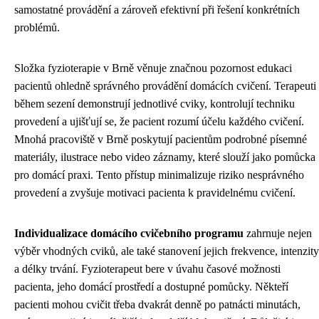
samostatné provádění a zároveň efektivní při řešení konkrétních
problémů.
Složka fyzioterapie v Brně věnuje značnou pozornost edukaci
pacientů ohledně správného provádění domácích cvičení. Terapeuti
během sezení demonstrují jednotlivé cviky, kontrolují techniku
provedení a ujišťují se, že pacient rozumí účelu každého cvičení.
Mnohá pracoviště v Brně poskytují pacientům podrobné písemné
materiály, ilustrace nebo video záznamy, které slouží jako pomůcka
pro domácí praxi. Tento přístup minimalizuje riziko nesprávného
provedení a zvyšuje motivaci pacienta k pravidelnému cvičení.
Individualizace domácího cvičebního programu
zahrnuje nejen
výběr vhodných cviků, ale také stanovení jejich frekvence, intenzity
a délky trvání. Fyzioterapeut bere v úvahu časové možnosti
pacienta, jeho domácí prostředí a dostupné pomůcky. Někteří
pacienti mohou cvičit třeba dvakrát denně po patnácti minutách,