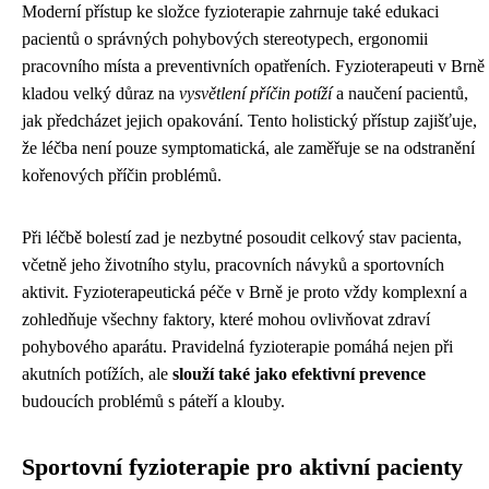
Moderní přístup ke složce fyzioterapie zahrnuje také edukaci
pacientů o správných pohybových stereotypech, ergonomii
pracovního místa a preventivních opatřeních. Fyzioterapeuti v Brně
kladou velký důraz na
vysvětlení příčin potíží
a naučení pacientů,
jak předcházet jejich opakování. Tento holistický přístup zajišťuje,
že léčba není pouze symptomatická, ale zaměřuje se na odstranění
kořenových příčin problémů.
Při léčbě bolestí zad je nezbytné posoudit celkový stav pacienta,
včetně jeho životního stylu, pracovních návyků a sportovních
aktivit. Fyzioterapeutická péče v Brně je proto vždy komplexní a
zohledňuje všechny faktory, které mohou ovlivňovat zdraví
pohybového aparátu. Pravidelná fyzioterapie pomáhá nejen při
akutních potížích, ale
slouží také jako efektivní prevence
budoucích problémů s páteří a klouby.
Sportovní fyzioterapie pro aktivní pacienty