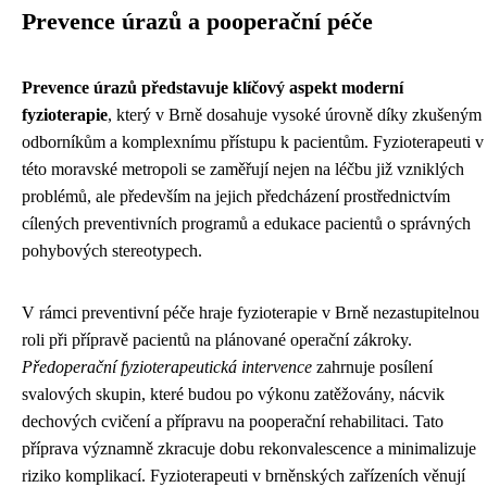
Prevence úrazů a pooperační péče
Prevence úrazů představuje klíčový aspekt moderní
fyzioterapie
, který v Brně dosahuje vysoké úrovně díky zkušeným
odborníkům a komplexnímu přístupu k pacientům. Fyzioterapeuti v
této moravské metropoli se zaměřují nejen na léčbu již vzniklých
problémů, ale především na jejich předcházení prostřednictvím
cílených preventivních programů a edukace pacientů o správných
pohybových stereotypech.
V rámci preventivní péče hraje fyzioterapie v Brně nezastupitelnou
roli při přípravě pacientů na plánované operační zákroky.
Předoperační fyzioterapeutická intervence
zahrnuje posílení
svalových skupin, které budou po výkonu zatěžovány, nácvik
dechových cvičení a přípravu na pooperační rehabilitaci. Tato
příprava významně zkracuje dobu rekonvalescence a minimalizuje
riziko komplikací. Fyzioterapeuti v brněnských zařízeních věnují