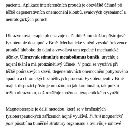
pacienta. Aplikace interferenčních proudů je obzvláště účinná při
léčbě degenerativních onemocnění kloubů, svalových dysbalancí a
neurologických poruch.
Ultrazvuková terapie představuje další důležitou složku přístrojové
fyzioterapie dostupné v Brně. Mechanické vlnění vysoké frekvence
proniká hluboko do tkání a vyvolává tam tepelné i mechanické
účinky.
Ultrazvuk stimuluje metabolismus buněk
, urychluje
hojení tkání a má protizánětlivý účinek. V praxi se využívá při
léčbě poúrazových stavů, degenerativních onemocnění pohybového
aparátu a chronických zánětlivých procesů. Fyzioterapeuti v Brně
mají k dispozici přístroje umožňující jak kontinuální, tak pulzní
režim ultrazvuku, což rozšiřuje možnosti terapeutického využití.
Magnetoterapie je další metodou, která se v brněnských
fyzioterapeutických zařízeních hojně využívá.
Pulzní magnetické
pole
působí na buněčné struktury organismu a ovlivňuje iontové