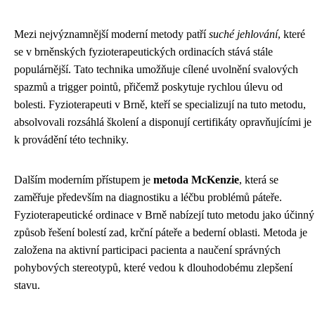
Mezi nejvýznamnější moderní metody patří
suché jehlování
, které
se v brněnských fyzioterapeutických ordinacích stává stále
populárnější. Tato technika umožňuje cílené uvolnění svalových
spazmů a trigger pointů, přičemž poskytuje rychlou úlevu od
bolesti. Fyzioterapeuti v Brně, kteří se specializují na tuto metodu,
absolvovali rozsáhlá školení a disponují certifikáty opravňujícími je
k provádění této techniky.
Dalším moderním přístupem je
metoda McKenzie
, která se
zaměřuje především na diagnostiku a léčbu problémů páteře.
Fyzioterapeutické ordinace v Brně nabízejí tuto metodu jako účinný
způsob řešení bolestí zad, krční páteře a bederní oblasti. Metoda je
založena na aktivní participaci pacienta a naučení správných
pohybových stereotypů, které vedou k dlouhodobému zlepšení
stavu.