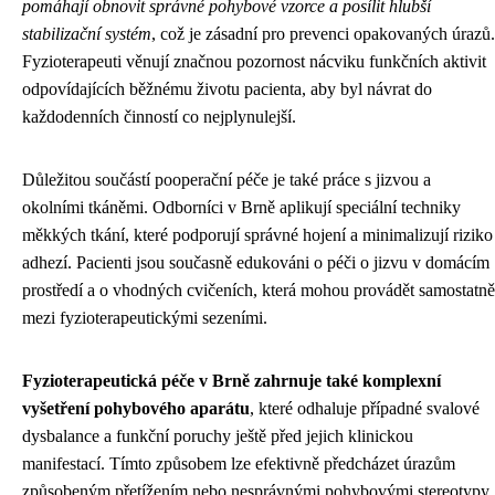
pomáhají obnovit správné pohybové vzorce a posílit hlubší
stabilizační systém
, což je zásadní pro prevenci opakovaných úrazů.
Fyzioterapeuti věnují značnou pozornost nácviku funkčních aktivit
odpovídajících běžnému životu pacienta, aby byl návrat do
každodenních činností co nejplynulejší.
Důležitou součástí pooperační péče je také práce s jizvou a
okolními tkáněmi. Odborníci v Brně aplikují speciální techniky
měkkých tkání, které podporují správné hojení a minimalizují riziko
adhezí. Pacienti jsou současně edukováni o péči o jizvu v domácím
prostředí a o vhodných cvičeních, která mohou provádět samostatně
mezi fyzioterapeutickými sezeními.
Fyzioterapeutická péče v Brně zahrnuje také komplexní
vyšetření pohybového aparátu
, které odhaluje případné svalové
dysbalance a funkční poruchy ještě před jejich klinickou
manifestací. Tímto způsobem lze efektivně předcházet úrazům
způsobeným přetížením nebo nesprávnými pohybovými stereotypy.