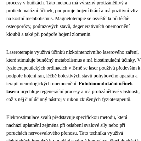
procesy v buňkách. Tato metoda má výrazný protizánětlivý a
protiedematózní účinek, podporuje hojení tkání a má pozitivní vliv
na kostní metabolismus. Magnetoterapie se osvědčila při léčbě
osteoporózy, poúrazových stavů, degenerativních onemocnění
kloubů a také při podpoře hojení zlomenin.
Laseroterapie využívá účinků nízkointenzivního laserového záření,
které stimuluje buněčný metabolismus a má biostimulační účinky. V
fyzioterapeutických ordinacích v Brně se laser používá především k
podpoře hojení ran, léčbě bolestivých stavů pohybového aparátu a
terapii neurologických onemocnění.
Fotobiomodulační účinek
laseru
urychluje regenerační procesy a má protizánětlivé vlastnosti,
což z něj činí účinný nástroj v rukou zkušených fyzioterapeutů.
Elektrostimulace svalů představuje specifickou metodu, která
nachází uplatnění zejména při oslabení svalové síly nebo při
poruchách nervosvalového přenosu. Tato technika využívá
elektrických impulzů k vyvolání svalové kontrakce, čímž dochází k