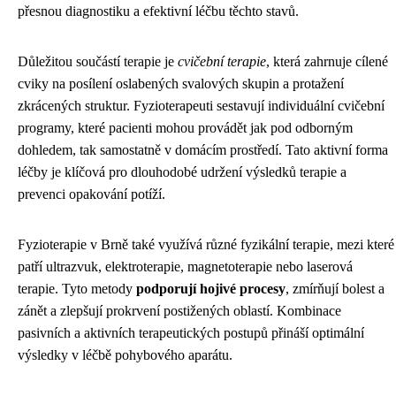
přesnou diagnostiku a efektivní léčbu těchto stavů.
Důležitou součástí terapie je
cvičební terapie
, která zahrnuje cílené
cviky na posílení oslabených svalových skupin a protažení
zkrácených struktur. Fyzioterapeuti sestavují individuální cvičební
programy, které pacienti mohou provádět jak pod odborným
dohledem, tak samostatně v domácím prostředí. Tato aktivní forma
léčby je klíčová pro dlouhodobé udržení výsledků terapie a
prevenci opakování potíží.
Fyzioterapie v Brně také využívá různé fyzikální terapie, mezi které
patří ultrazvuk, elektroterapie, magnetoterapie nebo laserová
terapie. Tyto metody
podporují hojivé procesy
, zmírňují bolest a
zánět a zlepšují prokrvení postižených oblastí. Kombinace
pasivních a aktivních terapeutických postupů přináší optimální
výsledky v léčbě pohybového aparátu.