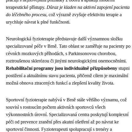
terapeutické přístupy.
Důraz je kladen na aktivní zapojení pacienta
do léčebného procesu
, což výrazně zvyšuje efektivitu terapie a
urychluje návrat k plné funkčnosti.
Neurologická fyzioterapie představuje další významnou složku
specializované péče v Brně. Tato oblast se zaměřuje na pacienty po
cévních mozkových příhodách, s Parkinsonovou chorobou,
roztroušenou sklerózou či jinými neurologickými onemocněními.
Rehabilitační programy jsou individuálně přizpůsobeny
stupni
postižení a aktuálnímu stavu pacienta, přičemž cílem je maximální
možná obnova ztracených funkcí a zlepšení kvality života.
Sportovní fyzioterapie nabývá v Brně stále většího významu, což
souvisí s rostoucím počtem aktivních sportovců všech
výkonnostních úrovní. Specializovaná centra poskytují komplexní
péči od prevence zranění přes akutní ošetření až po návrat ke
sportovní činnosti. Fyzioterapeuti spolupracují s trenéry a