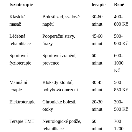
fyzioterapie
terapie
Brně
Klasická
Bolesti zad, svalové
30-60
400-
masáž
napětí
minut
800 Kč
Léčebná
Pooperační stavy,
45-60
500-
rehabilitace
úrazy
minut
900 Kč
Sportovní
Sportovní zranění,
60
600-
fyzioterapie
prevence
minut
1000
Kč
Manuální
Blokády kloubů,
30-45
500-
terapie
pohybová omezení
minut
850 Kč
Elektroterapie
Chronické bolesti,
20-30
300-
otoky
minut
500 Kč
Terapie TMT
Neurologické potíže,
60
700-
rehabilitace
minut
1200