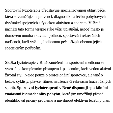
Sportovní fyzioterapie představuje specializovanou oblast péče,
která se zaměřuje na prevenci, diagnostiku a léčbu pohybových
dysfunkcí spojených s fyzickou aktivitou a sportem. V Brně
nachází tato forma terapie stále větší uplatnění, neboť město je
domovem mnoha aktivních jedinců, sportovců i rekreačních
nadšenců, kteří vyžadují odbornou péči přizpůsobenou jejich
specifickým potřebám.
Složka fyzioterapie v Brně zaměřená na sportovní medicínu se
vyznačuje komplexním přístupem k pacientům, kteří vedou aktivní
životní styl. Nejde pouze o profesionální sportovce, ale také o
běžce, cyklisty, plavce, fitness nadšence či rekreační hráče různých
sportů.
Sportovní fyzioterapeuti v Brně disponují speciálními
znalostmi biomechaniky pohybu
, které jim umožňují přesně
identifikovat příčiny problémů a navrhnout efektivní léčebný plán.