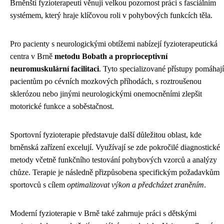
Brněnští fyzioterapeuti věnují velkou pozornost práci s fasciálním
systémem, který hraje klíčovou roli v pohybových funkcích těla.
Pro pacienty s neurologickými obtížemi nabízejí fyzioterapeutická
centra v Brně
metodu Bobath a proprioceptivní
neuromuskulární facilitaci
. Tyto specializované přístupy pomáhají
pacientům po cévních mozkových příhodách, s roztroušenou
sklerózou nebo jinými neurologickými onemocněními zlepšit
motorické funkce a soběstačnost.
Sportovní fyzioterapie představuje další důležitou oblast, kde
brněnská zařízení excelují. Využívají se zde pokročilé diagnostické
metody včetně funkčního testování pohybových vzorců a analýzy
chůze. Terapie je následně přizpůsobena specifickým požadavkům
sportovců s cílem
optimalizovat výkon a předcházet zraněním
.
Moderní fyzioterapie v Brně také zahrnuje práci s dětskými