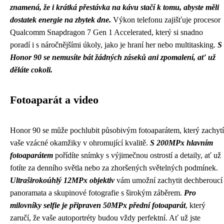
znamená, že i krátká přestávka na kávu stačí k tomu, abyste měli
dostatek energie na zbytek dne.
Výkon telefonu zajišťuje procesor
Qualcomm Snapdragon 7 Gen 1 Accelerated, který si snadno
poradí i s náročnějšími úkoly, jako je hraní her nebo multitasking.
S
Honor 90 se nemusíte bát žádných záseků ani zpomalení, ať už
děláte cokoli.
Fotoaparát a video
Honor 90 se může pochlubit působivým fotoaparátem, který zachytí
vaše vzácné okamžiky v ohromující kvalitě.
S 200MPx hlavním
fotoaparátem
pořídíte snímky s výjimečnou ostrostí a detaily, ať už
fotíte za denního světla nebo za zhoršených světelných podmínek.
Ultraširokoúhlý 12MPx objektiv
vám umožní zachytit dechberoucí
panoramata a skupinové fotografie s širokým záběrem.
Pro
milovníky selfie je připraven 50MPx přední fotoaparát
, který
zaručí, že vaše autoportréty budou vždy perfektní. Ať už jste