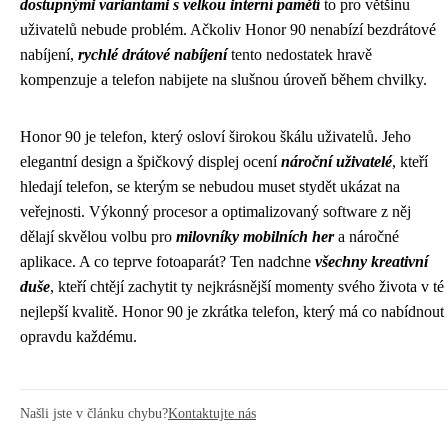
dostupnými variantami s velkou interní pamětí
to pro většinu
uživatelů nebude problém. Ačkoliv Honor 90 nenabízí bezdrátové
nabíjení,
rychlé drátové nabíjení
tento nedostatek hravě
kompenzuje a telefon nabijete na slušnou úroveň během chvilky.
Honor 90 je telefon, který osloví širokou škálu uživatelů. Jeho
elegantní design a špičkový displej ocení
nároční uživatelé
, kteří
hledají telefon, se kterým se nebudou muset stydět ukázat na
veřejnosti. Výkonný procesor a optimalizovaný software z něj
dělají skvělou volbu pro
milovníky mobilních her
a náročné
aplikace. A co teprve fotoaparát? Ten nadchne
všechny kreativní
duše
, kteří chtějí zachytit ty nejkrásnější momenty svého života v té
nejlepší kvalitě. Honor 90 je zkrátka telefon, který má co nabídnout
opravdu každému.
Našli jste v článku chybu?
Kontaktujte nás