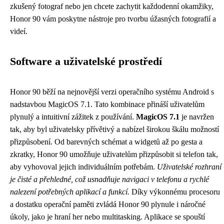
zkušený fotograf nebo jen chcete zachytit každodenní okamžiky,
Honor 90 vám poskytne nástroje pro tvorbu úžasných fotografií a
videí.
Software a uživatelské prostředí
Honor 90 běží na nejnovější verzi operačního systému Android s
nadstavbou MagicOS 7.1. Tato kombinace přináší uživatelům
plynulý a intuitivní zážitek z používání.
MagicOS 7.1
je navržen
tak, aby byl uživatelsky přívětivý a nabízel širokou škálu možností
přizpůsobení. Od barevných schémat a widgetů až po gesta a
zkratky, Honor 90 umožňuje uživatelům přizpůsobit si telefon tak,
aby vyhovoval jejich individuálním potřebám.
Uživatelské rozhraní
je čisté a přehledné, což usnadňuje navigaci v telefonu a rychlé
nalezení potřebných aplikací a funkcí.
Díky výkonnému procesoru
a dostatku operační paměti zvládá Honor 90 plynule i náročné
úkoly, jako je hraní her nebo multitasking. Aplikace se spouští