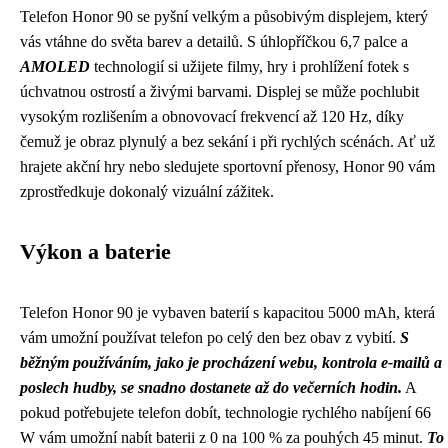
Telefon Honor 90 se pyšní velkým a působivým displejem, který
vás vtáhne do světa barev a detailů. S úhlopříčkou 6,7 palce a
AMOLED
technologií si užijete filmy, hry i prohlížení fotek s
úchvatnou ostrostí a živými barvami. Displej se může pochlubit
vysokým rozlišením a obnovovací frekvencí až 120 Hz, díky
čemuž je obraz plynulý a bez sekání i při rychlých scénách. Ať už
hrajete akční hry nebo sledujete sportovní přenosy, Honor 90 vám
zprostředkuje dokonalý vizuální zážitek.
Výkon a baterie
Telefon Honor 90 je vybaven baterií s kapacitou 5000 mAh, která
vám umožní používat telefon po celý den bez obav z vybití.
S
běžným používáním, jako je procházení webu, kontrola e-mailů a
poslech hudby, se snadno dostanete až do večerních hodin.
A
pokud potřebujete telefon dobít, technologie rychlého nabíjení 66
W vám umožní nabít baterii z 0 na 100 % za pouhých 45 minut.
To