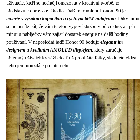
uživatele, kteří se nechtějí omezovat v kreativní tvorbě, to
představuje obrovské lákadlo. Dalším trumfem Honoru 90 je
baterie s vysokou kapacitou a rychlým 66W nabíjením
. Díky tomu
se nemusíte bát, že vám telefon vypoví službu v půlce dne, a i pár
minut u nabíječky vám zajistí dostatek energie na další hodiny
používání. V neposlední řadě Honor 90 boduje
elegantním
designem a kvalitním AMOLED displejem
, který zaručuje
příjemný uživatelský zážitek ať už prohlížíte fotky, sledujete videa,
nebo jen brouzdáte po internetu.