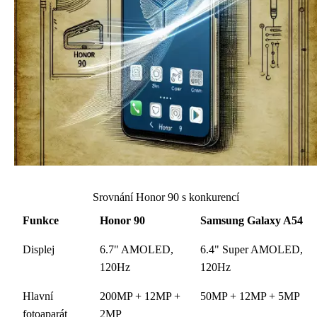
Srovnání Honor 90 s konkurencí
Funkce
Honor 90
Samsung Galaxy A54
Displej
6.7" AMOLED,
6.4" Super AMOLED,
120Hz
120Hz
Hlavní
200MP + 12MP +
50MP + 12MP + 5MP
fotoaparát
2MP