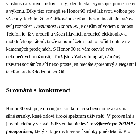
vlastnosti a zároveň oslovila i ty, kteří hledají vynikající poměr ceny
a výkonu. Díky této strategii se Honor 90 stává lákavou volbou pro
všechny, kteří touží po špičkovém telefonu bez nutnosti překračovat
svůj rozpočet.
Dostupnost Honoru 90
je dalším důvodem k radosti.
Telefon je již v prodeji u všech hlavních prodejců elektroniky a
mobilních operátorů, takže si ho můžete snadno pořídit online i v
kamenných prodejnách. S Honor 90 se vám otevírá svět
nekonečných možností, ať už jste vášnivý fotograf, náročný
uživatel sociálních sítí nebo prostě jen hledáte spolehlivý a elegantní
telefon pro každodenní použití.
Srovnání s konkurencí
Honor 90 vstupuje do ringu s konkurencí sebevědomě a sází na
silné stránky, které osloví široké spektrum uživatelů. V porovnání s
jinými telefony ve své třídě vyniká především
výjimečným 200MPx
fotoaparátem
, který slibuje dechberoucí snímky plné detailů. Pro