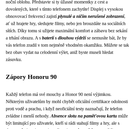
noční oblohu. Představte si ty úžasné momentky z cest a
dovolených, které s tímto telefonem zachytíte! Displej s vysokou
obnovovací frekvencí zajistí
plynulé a ničím nerušené zobrazení
,
ať už hrajete hry, sledujete filmy, nebo jen brouzdáte na sociálních
sítích. Díky tomu si užijete maximální komfort a zábavu bez sekání
a trhání obrazu. A s
baterií s dlouhou výdrží
se nemusíte bát, že by
vás telefon zradil v tom nejméně vhodném okamžiku. Můžete se tak
bez obav vydat na celodenní výlet, aniž byste museli hledat
zásuvku.
Zápory Honoru 90
Každý telefon má své mouchy a Honor 90 není výjimkou.
Některým uživatelům by mohl chybět oficiální certifikace odolnosti
proti vodě a prachu, i když neoficiální testy naznačují, že telefon
zvládne i menší nehody.
Absence slotu na paměťovou kartu
může
být limitující pro uživatele, kteří si rádi stahují filmy a hry, ale s