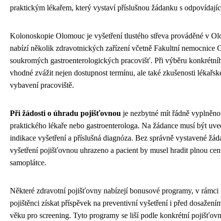
praktickým lékařem, který vystaví příslušnou žádanku s odpovídají
Kolonoskopie Olomouc je vyšetření tlustého střeva prováděné v Ol
nabízí několik zdravotnických zařízení včetně Fakultní nemocnice
soukromých gastroenterologických pracovišť. Při výběru konkrétníh
vhodné zvážit nejen dostupnost termínu, ale také zkušenosti lékařs
vybavení pracoviště.
Při žádosti o úhradu pojišťovnou
je nezbytné mít řádně vyplněn
praktického lékaře nebo gastroenterologa. Na žádance musí být uve
indikace vyšetření a příslušná diagnóza. Bez správně vystavené žá
vyšetření pojišťovnou uhrazeno a pacient by musel hradit plnou cen
samoplátce.
Některé zdravotní pojišťovny nabízejí bonusové programy, v rámc
pojištěnci získat příspěvek na preventivní vyšetření i před dosažení
věku pro screening. Tyto programy se liší podle konkrétní pojišťov