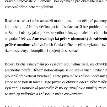
vzácně. Pracoviště v Olomouci jsou vybavena pro okamžité řešení 
krvácení přímo během vyšetření.
Reakce na sedaci nebo anestezii mohou postihnout některé pacienty
kolonoskopii. Ačkoliv většina pacientů sedaci snáší bez problémů, 
nežádoucí účinky jako pokles krevního tlaku, zpomalení dechu nebo
na podaná léčiva.
Anesteziologická péče v olomouckých zařízení
pečlivé monitorování vitálních funkcí
během celého výkonu, což 
riziko závažných komplikací spojených se sedací.
Bolesti břicha a nadýmání po vyšetření jsou velmi časté, ale obvykl
přechodné potíže. Během kolonoskopie se do střeva vhání vzduch n
pro lepší přehlednost vyšetření. Tento plyn může způsobit dočasný p
křeče nebo bolesti břicha. Tyto příznaky obvykle odezní během něk
vyšetření. Olomoucká pracoviště často využívají oxid uhličitý míst
se rychleji vstřebává a způsobuje méně dyskomfortu.