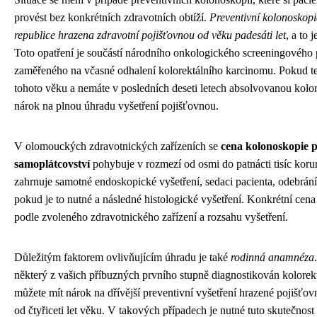
provést bez konkrétních zdravotních obtíží.
Preventivní kolonoskopi
republice hrazena zdravotní pojišťovnou od věku padesáti let
, a to 
Toto opatření je součástí národního onkologického screeningového
zaměřeného na včasné odhalení kolorektálního karcinomu. Pokud t
tohoto věku a nemáte v posledních deseti letech absolvovanou kolo
nárok na plnou úhradu vyšetření pojišťovnou.
V olomouckých zdravotnických zařízeních se
cena kolonoskopie p
samoplátcovství
pohybuje v rozmezí od osmi do patnácti tisíc koru
zahrnuje samotné endoskopické vyšetření, sedaci pacienta, odebrán
pokud je to nutné a následné histologické vyšetření. Konkrétní cena 
podle zvoleného zdravotnického zařízení a rozsahu vyšetření.
Důležitým faktorem ovlivňujícím úhradu je také
rodinná anamnéza
některý z vašich příbuzných prvního stupně diagnostikován kolorek
můžete mít nárok na dřívější preventivní vyšetření hrazené pojišťov
od čtyřiceti let věku. V takových případech je nutné tuto skutečnost