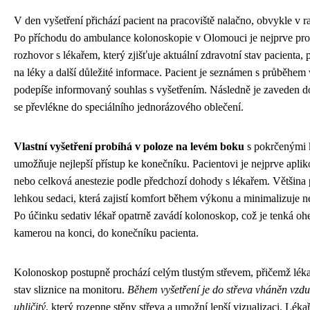
V den vyšetření přichází pacient na pracoviště nalačno, obvykle v 
Po příchodu do ambulance kolonoskopie v Olomouci je nejprve pro
rozhovor s lékařem, který zjišťuje aktuální zdravotní stav pacienta, 
na léky a další důležité informace. Pacient je seznámen s průběhem
podepíše informovaný souhlas s vyšetřením. Následně je zaveden d
se převlékne do speciálního jednorázového oblečení.
Vlastní vyšetření probíhá v poloze na levém boku
s pokrčenými 
umožňuje nejlepší přístup ke konečníku. Pacientovi je nejprve apli
nebo celková anestezie podle předchozí dohody s lékařem. Většina 
lehkou sedaci, která zajistí komfort během výkonu a minimalizuje n
Po účinku sedativ lékař opatrně zavádí kolonoskop, což je tenká oh
kamerou na konci, do konečníku pacienta.
Kolonoskop postupně prochází celým tlustým střevem, přičemž lékař
stav sliznice na monitoru.
Během vyšetření je do střeva vháněn vzd
uhličitý
, který rozepne stěny střeva a umožní lepší vizualizaci. Léka