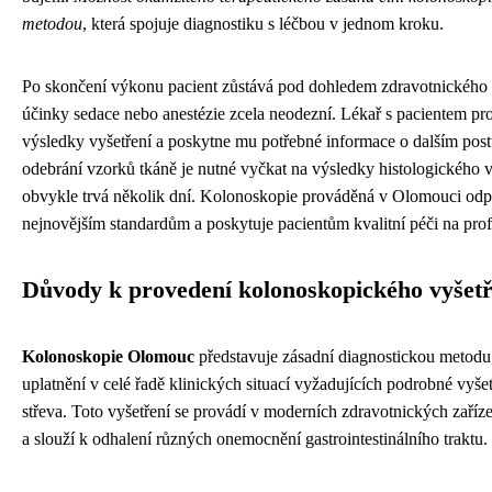
metodou
, která spojuje diagnostiku s léčbou v jednom kroku.
Po skončení výkonu pacient zůstává pod dohledem zdravotnického
účinky sedace nebo anestézie zcela neodezní. Lékař s pacientem pr
výsledky vyšetření a poskytne mu potřebné informace o dalším pos
odebrání vzorků tkáně je nutné vyčkat na výsledky histologického vy
obvykle trvá několik dní. Kolonoskopie prováděná v Olomouci od
nejnovějším standardům a poskytuje pacientům kvalitní péči na prof
Důvody k provedení kolonoskopického vyšetř
Kolonoskopie Olomouc
představuje zásadní diagnostickou metodu,
uplatnění v celé řadě klinických situací vyžadujících podrobné vyšet
střeva. Toto vyšetření se provádí v moderních zdravotnických zaří
a slouží k odhalení různých onemocnění gastrointestinálního traktu.