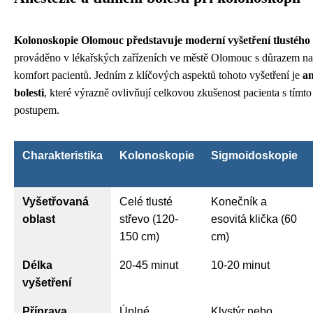
Kolonoskopie Olomouc představuje moderní vyšetření tlustého 
prováděno v lékařských zařízeních ve městě Olomouc s důrazem n
komfort pacientů. Jedním z klíčových aspektů tohoto vyšetření je
an
bolesti
, které výrazně ovlivňují celkovou zkušenost pacienta s tímt
postupem.
Charakteristika
Kolonoskopie
Sigmoidoskopie
Vyšetřovaná
Celé tlusté
Konečník a
oblast
střevo (120-
esovitá klička (60
150 cm)
cm)
Délka
20-45 minut
10-20 minut
vyšetření
Příprava
Úplné
Klystýr nebo