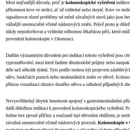
Mezi nejčastější důvody, proč je
kolonoskopické vyšetření
indikov
přítomnost krve ve stolici, ať už viditelné nebo skryté. Krev ve stol
signalizovat různé problémy od méně závažných stavů jako jsou h
vážnější onemocnění včetně nádorových změn. Právě proto je důleži
nikdy nepodceňovat a vyhledat odbornou lékařskou péči, která můž
provedení kolonoskopie v Olomouci.
Dalším významným důvodem pro indikaci tohoto vyšetření jsou
ch
vyprazdňování
, mezi které řadíme dlouhodobé průjmy nebo naopak 
déle než několik týdnů. Tyto potíže mohou být projevem zánětlivý
střev, funkčních poruch nebo strukturálních změn ve střevě. Kolo
přímou vizualizaci sliznice tlustého střeva a odhalení případných ab
Nevysvětlitelný úbytek hmotnosti spojený s gastrointestinálními pří
další důležitou indikaci k provedení kolonoskopického vyšetření. P
hubne bez zjevné příčiny a současně trpí střevními obtížemi, je nez
závažná onemocnění včetně nádorových procesů.
Kolonoskopie v
poskytuje možnost přesné diagnostiky a včasného záchytu případný