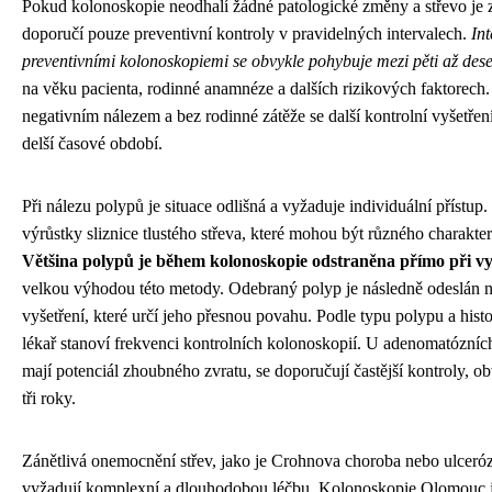
Pokud kolonoskopie neodhalí žádné patologické změny a střevo je z
doporučí pouze preventivní kontroly v pravidelných intervalech.
Int
preventivními kolonoskopiemi se obvykle pohybuje mezi pěti až deset
na věku pacienta, rodinné anamnéze a dalších rizikových faktorech.
negativním nálezem a bez rodinné zátěže se další kontrolní vyšetřen
delší časové období.
Při nálezu polypů je situace odlišná a vyžaduje individuální přístup
výrůstky sliznice tlustého střeva, které mohou být různého charakteru
Většina polypů je během kolonoskopie odstraněna přímo při vy
velkou výhodou této metody. Odebraný polyp je následně odeslán n
vyšetření, které určí jeho přesnou povahu. Podle typu polypu a hist
lékař stanoví frekvenci kontrolních kolonoskopií. U adenomatózníc
mají potenciál zhoubného zvratu, se doporučují častější kontroly, o
tři roky.
Zánětlivá onemocnění střev, jako je Crohnova choroba nebo ulcerózn
vyžadují komplexní a dlouhodobou léčbu. Kolonoskopie Olomouc j