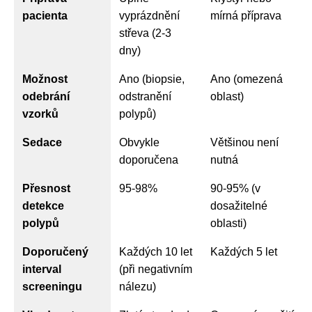
pacienta
vyprázdnění
mírná příprava
střeva (2-3
dny)
Možnost
Ano (biopsie,
Ano (omezená
odebrání
odstranění
oblast)
vzorků
polypů)
Sedace
Obvykle
Většinou není
doporučena
nutná
Přesnost
95-98%
90-95% (v
detekce
dosažitelné
polypů
oblasti)
Doporučený
Každých 10 let
Každých 5 let
interval
(při negativním
screeningu
nálezu)