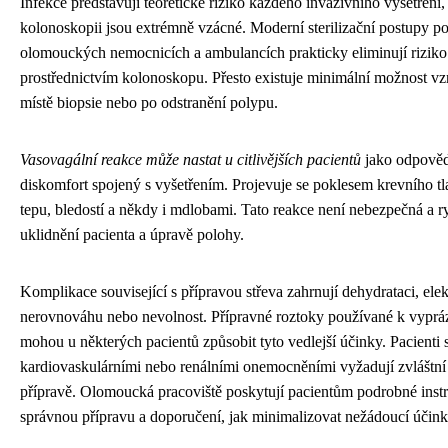
Infekce představují teoretické riziko každého invazivního vyšetření,
kolonoskopii jsou extrémně vzácné. Moderní sterilizační postupy p
olomouckých nemocnicích a ambulancích prakticky eliminují riziko
prostřednictvím kolonoskopu. Přesto existuje minimální možnost vz
místě biopsie nebo po odstranění polypu.
Vasovagální reakce může nastat u citlivějších pacientů
jako odpověď
diskomfort spojený s vyšetřením. Projevuje se poklesem krevního t
tepu, bledostí a někdy i mdlobami. Tato reakce není nebezpečná a r
uklidnění pacienta a úpravě polohy.
Komplikace související s přípravou střeva zahrnují dehydrataci, ele
nerovnováhu nebo nevolnost. Přípravné roztoky používané k vypráz
mohou u některých pacientů způsobit tyto vedlejší účinky. Pacienti 
kardiovaskulárními nebo renálními onemocněními vyžadují zvláštní 
přípravě. Olomoucká pracoviště poskytují pacientům podrobné inst
správnou přípravu a doporučení, jak minimalizovat nežádoucí účink