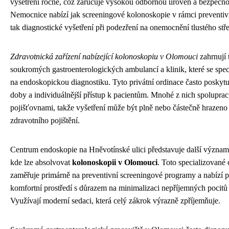
vyšetření ročně, což zaručuje vysokou odbornou úroveň a bezpečno
Nemocnice nabízí jak screeningové kolonoskopie v rámci preventi
tak diagnostické vyšetření při podezření na onemocnění tlustého stř
Zdravotnická zařízení nabízející kolonoskopiu v Olomouci
zahrnují 
soukromých gastroenterologických ambulancí a klinik, které se spec
na endoskopickou diagnostiku. Tyto privátní ordinace často poskytuj
doby a individuálnější přístup k pacientům. Mnohé z nich spoluprac
pojišťovnami, takže vyšetření může být plně nebo částečně hrazeno
zdravotního pojištění.
Centrum endoskopie na Hněvotínské ulici představuje další význam
kde lze absolvovat
kolonoskopii v Olomouci
. Toto specializované
zaměřuje primárně na preventivní screeningové programy a nabízí 
komfortní prostředí s důrazem na minimalizaci nepříjemných pocitů
Využívají moderní sedaci, která celý zákrok výrazně zpříjemňuje.