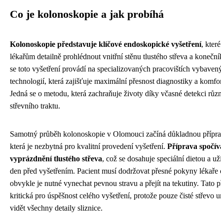
Co je kolonoskopie a jak probíhá
Kolonoskopie představuje klíčové endoskopické vyšetření
, kter
lékařům detailně prohlédnout vnitřní stěnu tlustého střeva a koneč
se toto vyšetření provádí na specializovaných pracovištích vybave
technologií, která zajišťuje maximální přesnost diagnostiky a komfor
Jedná se o metodu, která zachraňuje životy díky včasné detekci r
střevního traktu.
Samotný průběh kolonoskopie v Olomouci začíná důkladnou přípra
která je nezbytná pro kvalitní provedení vyšetření.
Příprava spočí
vyprázdnění tlustého střeva
, což se dosahuje speciální dietou a u
den před vyšetřením. Pacient musí dodržovat přesné pokyny lékaře 
obvykle je nutné vynechat pevnou stravu a přejít na tekutiny. Tato p
kritická pro úspěšnost celého vyšetření, protože pouze čisté střevo
vidět všechny detaily sliznice.