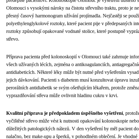
předepíše pacientovi. Kolonoskopie Olomouc je vyšetření tlustého 
Olomouci s vysokými nároky na čistotu střevního traktu, proto je n
přesný časový harmonogram užívání projímadla. Nejčastěji se použí
polyethylenglykolové roztoky, které pacient pije v předepsaných int
roztoky způsobují opakované vodnaté stolice, které postupně vypráz
střevo.
Příprava pacienta před kolonoskopií v Olomouci také zahrnuje info
všech užívaných lécích, zejména o antikoagulanciích, antiagregační
antidiabeticích. Některé léky může být nutné před vyšetřením vysad
jejich dávkování. Pacienti s diabetem musí konzultovat úpravu inzu
perorálních antidiabetik se svým ošetřujícím lékařem, protože změna
vyprazdňování střeva může ovlivnit hladinu cukru v krvi.
Kvalitní příprava je předpokladem úspěšného vyšetření
, protož
vyčištěné střevo může vést k nutnosti opakování kolonoskopie nebo
důležitých patologických nálezů. V den vyšetření by měl pacient dor
nalačno, bez make-upu a šperků, v pohodlném oblečení. Je vhodné za