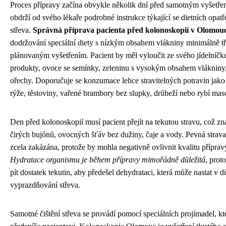
Proces přípravy začína obvykle několik dní před samotným vyšetře
obdrží od svého lékaře podrobné instrukce týkající se dietních opat
střeva.
Správná příprava pacienta před kolonoskopií v Olomouc
dodržování speciální diety s nízkým obsahem vlákniny minimálně tř
plánovaným vyšetřením. Pacient by měl vyloučit ze svého jídelníčk
produkty, ovoce se semínky, zeleninu s vysokým obsahem vlákniny,
ořechy. Doporučuje se konzumace lehce stravitelných potravin jako j
rýže, těstoviny, vařené brambory bez slupky, drůbeží nebo rybí mas
Den před kolonoskopií musí pacient přejít na tekutou stravu, což 
čirých bujónů, ovocných šťáv bez dužiny, čaje a vody. Pevná strava 
zcela zakázána, protože by mohla negativně ovlivnit kvalitu přípravy
Hydratace organismu je během přípravy mimořádně důležitá
, prot
pít dostatek tekutin, aby předešel dehydrataci, která může nastat v 
vyprazdňování střeva.
Samotné čištění střeva se provádí pomocí speciálních projímadel, kt