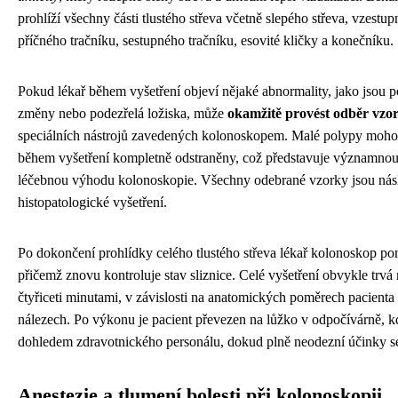
prohlíží všechny části tlustého střeva včetně slepého střeva, vzestup
příčného tračníku, sestupného tračníku, esovité kličky a konečníku.
Pokud lékař během vyšetření objeví nějaké abnormality, jako jsou p
změny nebo podezřelá ložiska, může
okamžitě provést odběr vzo
speciálních nástrojů zavedených kolonoskopem. Malé polypy moh
během vyšetření kompletně odstraněny, což představuje významnou 
léčebnou výhodu kolonoskopie. Všechny odebrané vzorky jsou nás
histopatologické vyšetření.
Po dokončení prohlídky celého tlustého střeva lékař kolonoskop po
přičemž znovu kontroluje stav sliznice. Celé vyšetření obvykle trvá
čtyřiceti minutami, v závislosti na anatomických poměrech pacienta
nálezech. Po výkonu je pacient převezen na lůžko v odpočívárně, k
dohledem zdravotnického personálu, dokud plně neodezní účinky s
Anestezie a tlumení bolesti při kolonoskopii