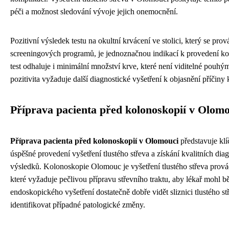
péči a možnost sledování vývoje jejich onemocnění.
Pozitivní výsledek testu na okultní krvácení ve stolici, který se prov
screeningových programů, je jednoznačnou indikací k provedení ko
test odhaluje i minimální množství krve, které není viditelné pouhý
pozitivita vyžaduje další diagnostické vyšetření k objasnění příčiny 
Příprava pacienta před kolonoskopií v Olom
Příprava pacienta před kolonoskopií v Olomouci
představuje klí
úspěšné provedení vyšetření tlustého střeva a získání kvalitních dia
výsledků. Kolonoskopie Olomouc je vyšetření tlustého střeva prov
které vyžaduje pečlivou přípravu střevního traktu, aby lékař mohl 
endoskopického vyšetření dostatečně dobře vidět sliznici tlustého st
identifikovat případné patologické změny.