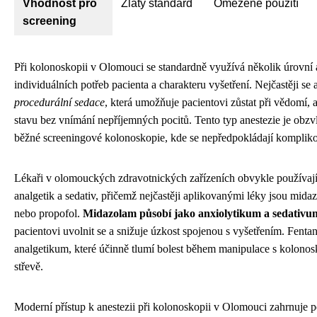
Vhodnost pro
Zlatý standard
Omezené použití
screening
Při kolonoskopii v Olomouci se standardně využívá několik úrovní 
individuálních potřeb pacienta a charakteru vyšetření. Nejčastěji se 
procedurální sedace
, která umožňuje pacientovi zůstat při vědomí,
stavu bez vnímání nepříjemných pocitů. Tento typ anestezie je obzv
běžné screeningové kolonoskopie, kde se nepředpokládají komplik
Lékaři v olomouckých zdravotnických zařízeních obvykle používaj
analgetik a sedativ, přičemž nejčastěji aplikovanými léky jsou mida
nebo propofol.
Midazolam působí jako anxiolytikum a sedativu
pacientovi uvolnit se a snižuje úzkost spojenou s vyšetřením. Fentany
analgetikum, které účinně tlumí bolest během manipulace s kolono
střevě.
Moderní přístup k anestezii při kolonoskopii v Olomouci zahrnuje p