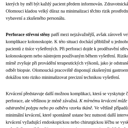
kterých by měl být každý pacient předem informován. Zdravotnická
Olomouci kladou velký důraz na minimalizaci těchto rizik prostřed
vybavení a zkušeného personálu.
Perforace střevní stěny
patří mezi nejzávažnější, avšak zároveň v
komplikace kolonoskopie. K této situaci dochází přibližně u jednoh
pacientů z tisíce vyšetřených. Při perforaci dojde k proděravění stře
kolonoskopem nebo nástrojem používaným během vyšetření. Riziko
mírně zvyšuje při provádění terapeutických výkonů, jako je odstra
odběr biopsie. Olomoucká pracoviště disponují zkušenými gastroent
dokážou toto riziko minimalizovat precizní technikou vyšetření.
Krvácení představuje další možnou komplikaci, která se vyskytuje č
perforace, ale většinou je méně závažná.
K mírnému krvácení může 
odstranění polypu nebo po odběru vzorku tkáně
. Ve většině případů
minimální krvácení, které spontánně ustane bez nutnosti další inter
krvácení vyžadující endoskopickou nebo chirurgickou léčbu se vys