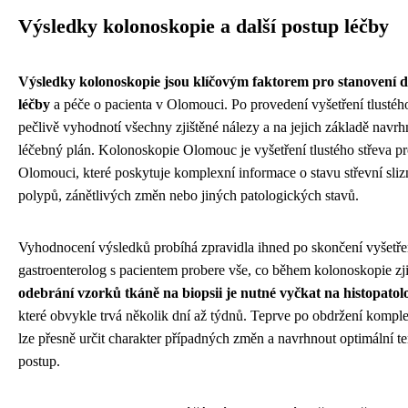
Výsledky kolonoskopie a další postup léčby
Výsledky kolonoskopie jsou klíčovým faktorem pro stanovení d
léčby
a péče o pacienta v Olomouci. Po provedení vyšetření tlustého
pečlivě vyhodnotí všechny zjištěné nálezy a na jejich základě navrh
léčebný plán. Kolonoskopie Olomouc je vyšetření tlustého střeva p
Olomouci, které poskytuje komplexní informace o stavu střevní slizn
polypů, zánětlivých změn nebo jiných patologických stavů.
Vyhodnocení výsledků probíhá zpravidla ihned po skončení vyšetře
gastroenterolog s pacientem probere vše, co během kolonoskopie zji
odebrání vzorků tkáně na biopsii je nutné vyčkat na histopatol
které obvykle trvá několik dní až týdnů. Teprve po obdržení kompl
lze přesně určit charakter případných změn a navrhnout optimální t
postup.