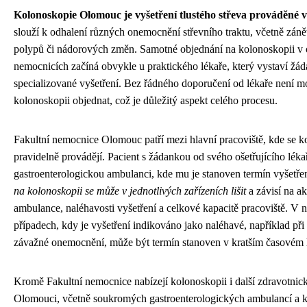
Kolonoskopie Olomouc je vyšetření tlustého střeva prováděné 
slouží k odhalení různých onemocnění střevního traktu, včetně záně
polypů či nádorových změn. Samotné objednání na kolonoskopii 
nemocnicích začíná obvykle u praktického lékaře, který vystaví žád
specializované vyšetření. Bez řádného doporučení od lékaře není m
kolonoskopii objednat, což je důležitý aspekt celého procesu.
Fakultní nemocnice Olomouc patří mezi hlavní pracoviště, kde se 
pravidelně provádějí. Pacient s žádankou od svého ošetřujícího léka
gastroenterologickou ambulanci, kde mu je stanoven termín vyšetře
na kolonoskopii se může v jednotlivých zařízeních lišit
a závisí na ak
ambulance, naléhavosti vyšetření a celkové kapacitě pracoviště. V 
případech, kdy je vyšetření indikováno jako naléhavé, například při
závažné onemocnění, může být termín stanoven v kratším časovém 
Kromě Fakultní nemocnice nabízejí kolonoskopii i další zdravotnick
Olomouci, včetně soukromých gastroenterologických ambulancí a k