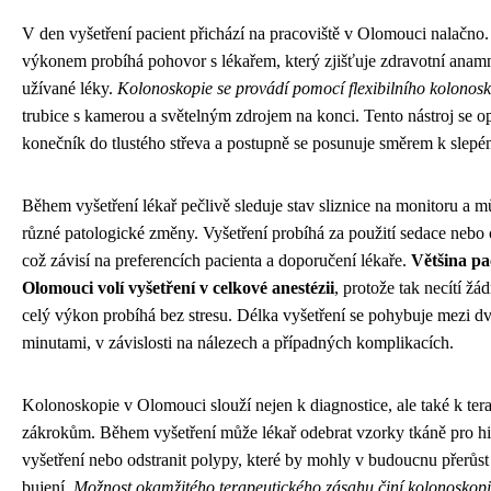
V den vyšetření pacient přichází na pracoviště v Olomouci nalačn
výkonem probíhá pohovor s lékařem, který zjišťuje zdravotní anam
užívané léky.
Kolonoskopie se provádí pomocí flexibilního kolonos
trubice s kamerou a světelným zdrojem na konci. Tento nástroj se o
konečník do tlustého střeva a postupně se posunuje směrem k slepé
Během vyšetření lékař pečlivě sleduje stav sliznice na monitoru a m
různé patologické změny. Vyšetření probíhá za použití sedace nebo 
což závisí na preferencích pacienta a doporučení lékaře.
Většina pa
Olomouci volí vyšetření v celkové anestézii
, protože tak necítí ž
celý výkon probíhá bez stresu. Délka vyšetření se pohybuje mezi dva
minutami, v závislosti na nálezech a případných komplikacích.
Kolonoskopie v Olomouci slouží nejen k diagnostice, ale také k te
zákrokům. Během vyšetření může lékař odebrat vzorky tkáně pro hi
vyšetření nebo odstranit polypy, které by mohly v budoucnu přerůs
bujení.
Možnost okamžitého terapeutického zásahu činí kolonoskopii