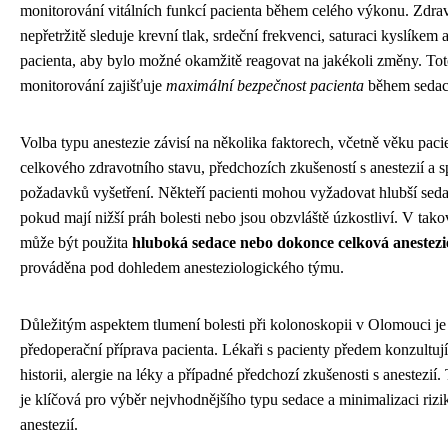
monitorování vitálních funkcí pacienta během celého výkonu. Zdra
nepřetržitě sleduje krevní tlak, srdeční frekvenci, saturaci kyslíkem 
pacienta, aby bylo možné okamžitě reagovat na jakékoli změny. Tot
monitorování zajišťuje
maximální bezpečnost pacienta
během sedac
Volba typu anestezie závisí na několika faktorech, včetně věku paci
celkového zdravotního stavu, předchozích zkušeností s anestezií a s
požadavků vyšetření. Někteří pacienti mohou vyžadovat hlubší seda
pokud mají nižší práh bolesti nebo jsou obzvláště úzkostliví. V tak
může být použita
hluboká sedace nebo dokonce celková anestezi
prováděna pod dohledem anesteziologického týmu.
Důležitým aspektem tlumení bolesti při kolonoskopii v Olomouci je
předoperační příprava pacienta. Lékaři s pacienty předem konzultují
historii, alergie na léky a případné předchozí zkušenosti s anestezi
je klíčová pro výběr nejvhodnějšího typu sedace a minimalizaci rizi
anestezií.