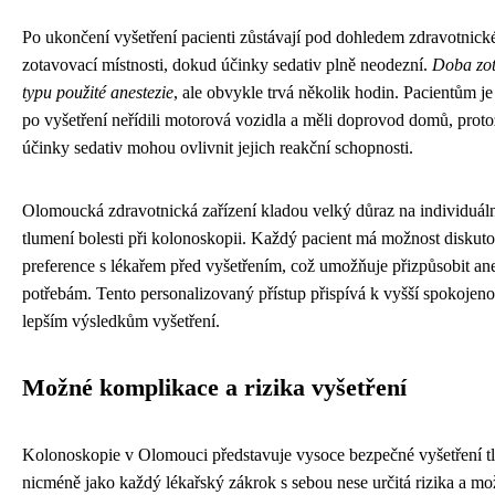
Po ukončení vyšetření pacienti zůstávají pod dohledem zdravotnick
zotavovací místnosti, dokud účinky sedativ plně neodezní.
Doba zota
typu použité anestezie
, ale obvykle trvá několik hodin. Pacientům j
po vyšetření neřídili motorová vozidla a měli doprovod domů, proto
účinky sedativ mohou ovlivnit jejich reakční schopnosti.
Olomoucká zdravotnická zařízení kladou velký důraz na individuáln
tlumení bolesti při kolonoskopii. Každý pacient má možnost diskut
preference s lékařem před vyšetřením, což umožňuje přizpůsobit an
potřebám. Tento personalizovaný přístup přispívá k vyšší spokojenos
lepším výsledkům vyšetření.
Možné komplikace a rizika vyšetření
Kolonoskopie v Olomouci představuje vysoce bezpečné vyšetření tl
nicméně jako každý lékařský zákrok s sebou nese určitá rizika a m