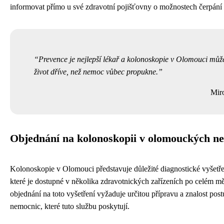
informovat přímo u své zdravotní pojišťovny o možnostech čerpání t
Prevence je nejlepší lékař a kolonoskopie v Olomouci můž
život dříve, než nemoc vůbec propukne.
Mir
Objednání na kolonoskopii v olomouckých n
Kolonoskopie v Olomouci představuje důležité diagnostické vyšetřen
které je dostupné v několika zdravotnických zařízeních po celém mě
objednání na toto vyšetření vyžaduje určitou přípravu a znalost pos
nemocnic, které tuto službu poskytují.