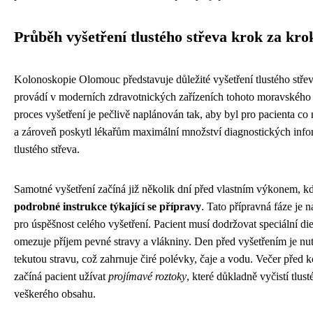
Průběh vyšetření tlustého střeva krok za kr
Kolonoskopie Olomouc představuje důležité vyšetření tlustého střev
provádí v moderních zdravotnických zařízeních tohoto moravského
proces vyšetření je pečlivě naplánován tak, aby byl pro pacienta co 
a zároveň poskytl lékařům maximální množství diagnostických info
tlustého střeva.
Samotné vyšetření začíná již několik dní před vlastním výkonem, kd
podrobné instrukce týkající se přípravy
. Tato přípravná fáze je 
pro úspěšnost celého vyšetření. Pacient musí dodržovat speciální die
omezuje příjem pevné stravy a vlákniny. Den před vyšetřením je nutn
tekutou stravu, což zahrnuje čiré polévky, čaje a vodu. Večer před 
začíná pacient užívat
projímavé roztoky
, které důkladně vyčistí tlust
veškerého obsahu.