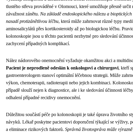
tlustého střeva prováděné v Olomouci, které umožňuje přesně určit 
závažnost zánětu.
Na základě endoskopického nálezu a bioptických 
nasadí protizánětlivou léčbu
, která může zahrnovat různé typy med
aminosalicylátů přes kortikosteroidy až po biologickou léčbu. Pravi
kolonoskopie jsou u těchto pacientů nezbytné pro sledování účinnos
zachycení případných komplikací.
Nález nádorového onemocnění vyžaduje okamžitou akci a multidiscip
Pacient je neprodleně odeslán k onkologovi a chirurgovi
, kteří 
gastroenterologem stanoví optimální léčebnou strategii. Může zahrn
výkon, chemoterapii, radioterapii nebo jejich kombinaci. Kolonosk
případě slouží nejen k diagnostice, ale i ke sledování účinnosti léč
odhalení případné recidivy onemocnění.
Důležitou součástí péče po kolonoskopii je také úprava životního st
návyků. Lékař poskytne pacientovi doporučení týkající se výživy, 
a eliminace rizikových faktorů.
Správná životospráva může výrazně s