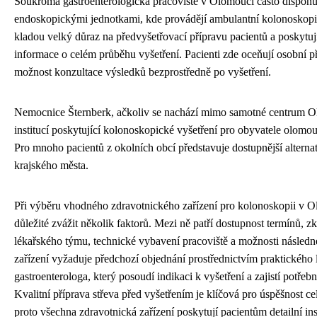
Soukromá gastroenterologická pracoviště v Olomouci často disponuj
endoskopickými jednotkami, kde provádějí ambulantní kolonoskopi
kladou velký důraz na předvyšetřovací přípravu pacientů a poskytu
informace o celém průběhu vyšetření. Pacienti zde oceňují osobní př
možnost konzultace výsledků bezprostředně po vyšetření.
Nemocnice Šternberk, ačkoliv se nachází mimo samotné centrum Ol
institucí poskytující kolonoskopické vyšetření pro obyvatele olomo
Pro mnoho pacientů z okolních obcí představuje dostupnější alternat
krajského města.
Při výběru vhodného zdravotnického zařízení pro kolonoskopii v O
důležité zvážit několik faktorů. Mezi ně patří dostupnost termínů, z
lékařského týmu, technické vybavení pracoviště a možnosti následn
zařízení vyžaduje předchozí objednání prostřednictvím praktického 
gastroenterologa, který posoudí indikaci k vyšetření a zajistí potře
Kvalitní příprava střeva před vyšetřením je klíčová pro úspěšnost c
proto všechna zdravotnická zařízení poskytují pacientům detailní ins