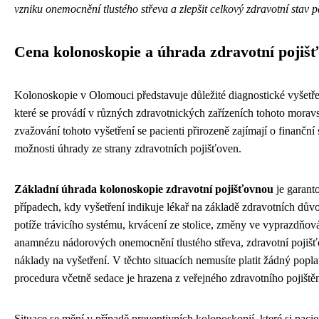
vzniku onemocnění tlustého střeva a zlepšit celkový zdravotní stav p
Cena kolonoskopie a úhrada zdravotní pojiš
Kolonoskopie v Olomouci představuje důležité diagnostické vyšetřen
které se provádí v různých zdravotnických zařízeních tohoto morav
zvažování tohoto vyšetření se pacienti přirozeně zajímají o finanční 
možnosti úhrady ze strany zdravotních pojišťoven.
Základní úhrada kolonoskopie zdravotní pojišťovnou
je garant
případech, kdy vyšetření indikuje lékař na základě zdravotních dů
potíže trávicího systému, krvácení ze stolice, změny ve vyprazdňo
anamnézu nádorových onemocnění tlustého střeva, zdravotní pojišť
náklady na vyšetření. V těchto situacích nemusíte platit žádný popla
procedura včetně sedace je hrazena z veřejného zdravotního pojištěn
Situace se mění v případě preventivních kolonoskopií, které si paci