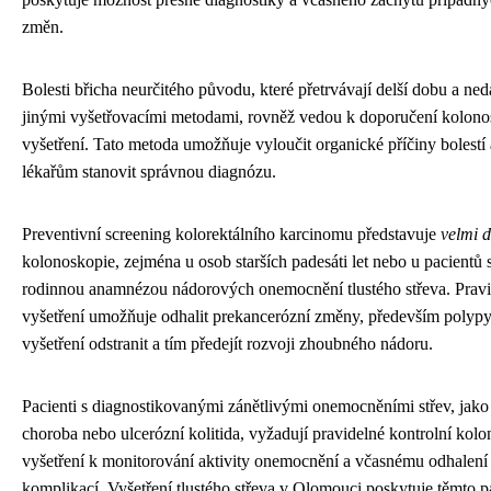
změn.
Bolesti břicha neurčitého původu, které přetrvávají delší dobu a nedař
jinými vyšetřovacími metodami, rovněž vedou k doporučení kolon
vyšetření. Tato metoda umožňuje vyloučit organické příčiny bolest
lékařům stanovit správnou diagnózu.
Preventivní screening kolorektálního karcinomu představuje
velmi d
kolonoskopie, zejména u osob starších padesáti let nebo u pacientů s
rodinnou anamnézou nádorových onemocnění tlustého střeva. Pravi
vyšetření umožňuje odhalit prekancerózní změny, především polypy
vyšetření odstranit a tím předejít rozvoji zhoubného nádoru.
Pacienti s diagnostikovanými zánětlivými onemocněními střev, jak
choroba nebo ulcerózní kolitida, vyžadují pravidelné kontrolní kol
vyšetření k monitorování aktivity onemocnění a včasnému odhalení
komplikací. Vyšetření tlustého střeva v Olomouci poskytuje těmto p