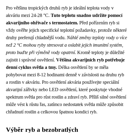
Pro většinu tropických druhů ryb je ideální teplota vody v
akváriu mezi 24-28 °C.
Tuto teplotu snadno udržíte pomocí
akvarijního ohřívače s termostatem.
Před pořízením ryb si
vždy ověřte jejich specifické teplotní požadavky, protože některé
druhy preferují chladnější vodu.
Náhlé změny teploty vody o více
než 2 °C mohou ryby stresovat a oslabit jejich imunitní systém,
proto buďte při výměně vody opatrní.
Kromě teploty je důležité
zajistit i správné osvětlení.
Většina akvarijních ryb potřebuje
denní cyklus světla a tmy.
Délka osvětlení by se měla
pohybovat mezi 8-12 hodinami denně v závislosti na druhu ryb
a rostlin v akváriu. Pro osvětlení akvária používejte speciální
akvarijní zářivky nebo LED osvětlení, které poskytuje vhodné
spektrum světla pro růst rostlin a zdraví ryb. Příliš silné osvětlení
může vést k růstu řas, zatímco nedostatek světla může způsobit
chřadnutí rostlin a celkovou špatnou kondici ryb.
Výběr ryb a bezobratlých