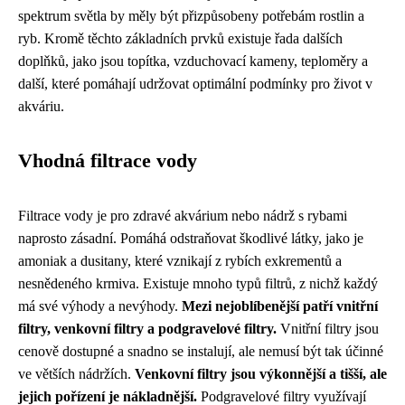
spektrum světla by měly být přizpůsobeny potřebám rostlin a
ryb. Kromě těchto základních prvků existuje řada dalších
doplňků, jako jsou topítka, vzduchovací kameny, teploměry a
další, které pomáhají udržovat optimální podmínky pro život v
akváriu.
Vhodná filtrace vody
Filtrace vody je pro zdravé akvárium nebo nádrž s rybami
naprosto zásadní. Pomáhá odstraňovat škodlivé látky, jako je
amoniak a dusitany, které vznikají z rybích exkrementů a
nesnědeného krmiva. Existuje mnoho typů filtrů, z nichž každý
má své výhody a nevýhody.
Mezi nejoblíbenější patří vnitřní
filtry, venkovní filtry a podgravelové filtry.
Vnitřní filtry jsou
cenově dostupné a snadno se instalují, ale nemusí být tak účinné
ve větších nádržích.
Venkovní filtry jsou výkonnější a tišší, ale
jejich pořízení je nákladnější.
Podgravelové filtry využívají