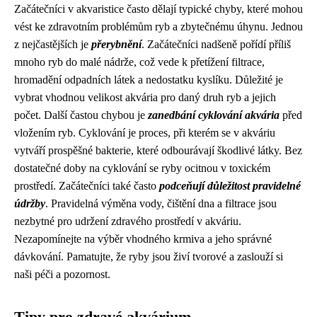
Začátečníci v akvaristice často dělají typické chyby, které mohou
vést ke zdravotním problémům ryb a zbytečnému úhynu. Jednou
z nejčastějších je
přerybnění
. Začátečníci nadšeně pořídí příliš
mnoho ryb do malé nádrže, což vede k přetížení filtrace,
hromadění odpadních látek a nedostatku kyslíku. Důležité je
vybrat vhodnou velikost akvária pro daný druh ryb a jejich
počet. Další častou chybou je
zanedbání cyklování akvária
před
vložením ryb. Cyklování je proces, při kterém se v akváriu
vytváří prospěšné bakterie, které odbourávají škodlivé látky. Bez
dostatečné doby na cyklování se ryby ocitnou v toxickém
prostředí. Začátečníci také často
podceňují důležitost pravidelné
údržby
. Pravidelná výměna vody, čištění dna a filtrace jsou
nezbytné pro udržení zdravého prostředí v akváriu.
Nezapomínejte na výběr vhodného krmiva a jeho správné
dávkování. Pamatujte, že ryby jsou živí tvorové a zaslouží si
naši péči a pozornost.