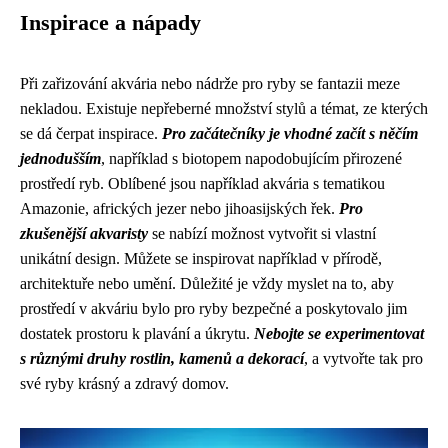
Inspirace a nápady
Při zařizování akvária nebo nádrže pro ryby se fantazii meze
nekladou. Existuje nepřeberné množství stylů a témat, ze kterých
se dá čerpat inspirace.
Pro začátečníky je vhodné začít s něčím
jednodušším
, například s biotopem napodobujícím přirozené
prostředí ryb. Oblíbené jsou například akvária s tematikou
Amazonie, afrických jezer nebo jihoasijských řek.
Pro
zkušenější akvaristy
se nabízí možnost vytvořit si vlastní
unikátní design. Můžete se inspirovat například v přírodě,
architektuře nebo umění. Důležité je vždy myslet na to, aby
prostředí v akváriu bylo pro ryby bezpečné a poskytovalo jim
dostatek prostoru k plavání a úkrytu.
Nebojte se experimentovat
s různými druhy rostlin, kamenů a dekorací
, a vytvořte tak pro
své ryby krásný a zdravý domov.