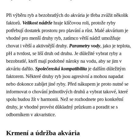
Při výběru ryb a bezobratlých do akvária je třeba zvážit několik
faktorů.
Velikost nádrže
hraje klíčovou roli, protože ryby
potřebují dostatek prostoru pro plavání a růst. Malé akvárium je
vhodné pro menší druhy ryb, zatímco větší nádrž umožňuje
chovat i větší a aktivnější druhy.
Parametry vody
, jako je teplota,
pH a tvrdost, se liší druh od druhu. Je důležité vybrat ryby a
bezobratlé, kteří mají podobné nároky na vodu, aby se jim v
akváriu dařilo.
Společenská kompatibilita
je dalším důležitým
faktorem. Některé druhy ryb jsou agresivní a mohou napadat
nebo dokonce zabíjet jiné ryby. Před nákupem je proto nutné se
informovat o chování jednotlivých druhů a vybrat takové, které
spolu budou žít v harmonii. Než se rozhodnete pro konkrétní
druhy, je vhodné provést důkladný průzkum a poradit se s
odborníkem v akvaristice.
Krmení a údržba akvária