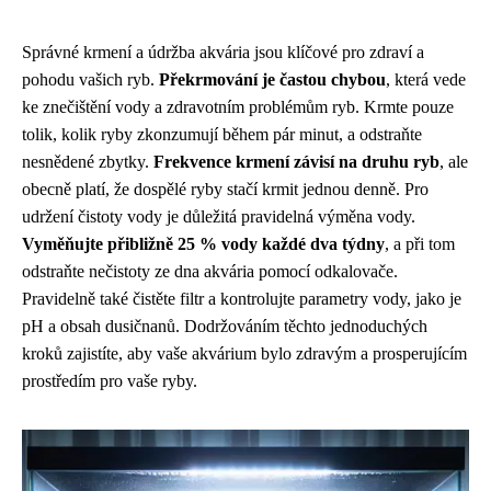
Správné krmení a údržba akvária jsou klíčové pro zdraví a
pohodu vašich ryb.
Překrmování je častou chybou
, která vede
ke znečištění vody a zdravotním problémům ryb. Krmte pouze
tolik, kolik ryby zkonzumují během pár minut, a odstraňte
nesnědené zbytky.
Frekvence krmení závisí na druhu ryb
, ale
obecně platí, že dospělé ryby stačí krmit jednou denně. Pro
udržení čistoty vody je důležitá pravidelná výměna vody.
Vyměňujte přibližně 25 % vody každé dva týdny
, a při tom
odstraňte nečistoty ze dna akvária pomocí odkalovače.
Pravidelně také čistěte filtr a kontrolujte parametry vody, jako je
pH a obsah dusičnanů. Dodržováním těchto jednoduchých
kroků zajistíte, aby vaše akvárium bylo zdravým a prosperujícím
prostředím pro vaše ryby.