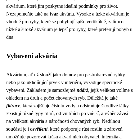
akvárium, které jim poskytne ideální podmínky pro život.
Nezapomeňte také na
tvar
akvária. Vysoké a úzké akvárium je
vhodné pro ryby, které se pohybují spíše vertikálně, zatímco
nízké a široké akvárium je lepší pro ryby, které preferují pohyb u
dna.
Vybavení akvária
Akvárium, ať už slouží jako domov pro pestrobarevné rybky
nebo jako uklidňující prvek v interiéru, vyžaduje specifické
vybavení. Základem je samozřejmě
nádrž
, jejíž velikost volíme s
ohledem na druh a počet chovaných ryb. Důležitá je také
filtrace
, která zajišťuje čistotu vody a odstraňuje škodlivé látky.
Existují různé typy filtrů, od vnitřních po vnější, a výběr závisí
na velikosti akvária a náročnosti chovaných ryb. Nedílnou
součástí je i
osvětlení
, které podporuje růst rostlin a zároveň
umožňuje pozorovat krásu akvarijních obyvatel. Intenzita a