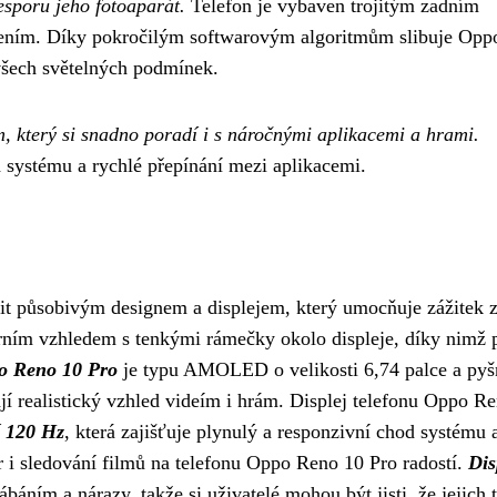
sporu jeho fotoaparát.
Telefon je vybaven trojitým zadním
šením. Díky pokročilým softwarovým algoritmům slibuje Opp
 všech světelných podmínek.
který si snadno poradí i s náročnými aplikacemi a hrami.
 systému a rychlé přepínání mezi aplikacemi.
t působivým designem a displejem, který umocňuje zážitek z
rním vzhledem s tenkými rámečky okolo displeje, díky nimž 
po Reno 10 Pro
je typu AMOLED o velikosti 6,74 palce a pyš
í realistický vzhled videím i hrám. Displej telefonu Oppo R
í 120 Hz
, která zajišťuje plynulý a responzivní chod systému 
r i sledování filmů na telefonu Oppo Reno 10 Pro radostí.
Dis
ábáním a nárazy, takže si uživatelé mohou být jisti, že jejich 