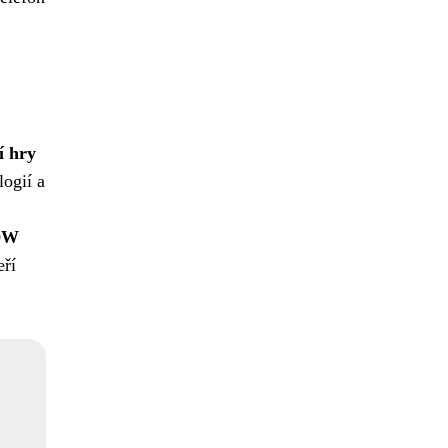
í hry
ogií a
00W
eří