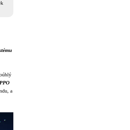
ek
stému
koúhlý
PPO
ndu, a