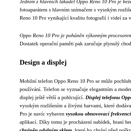
Jedním z hlavních lákadel Oppo Reno 10 Pro je beze
fotoaparátem s hlavním snímačem s vysokým rozli
Reno 10 Pro vynikající kvalitu fotografií i videí za
Oppo Reno 10 Pro je poháněn výkonným procesorem, 
Dostatek operační paměti pak zaručuje plynulý chod
Design a displej
Mobilní telefon Oppo Reno 10 Pro se může pochlubi
používání. Telefon se vyznačuje elegantním a mode
displej ještě větší a pohlcující.
Displej telefonu Op
vysokým rozlišením a živými barvami, které dodávaj
Pro je navíc vybaven
vysokou obnovovací frekvenc
aplikací. Díky tomu je procházení nabídek, hraní he
chráněn odolným sklem
, které ho chrání před poškr