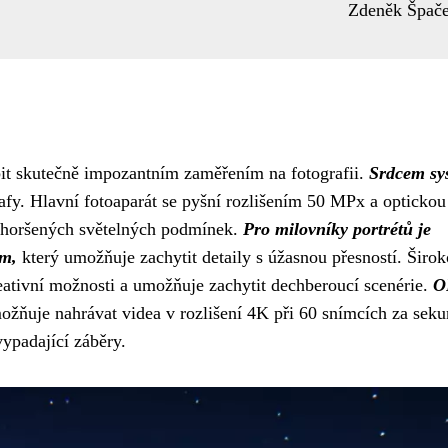
Zdeněk Špač
t skutečně impozantním zaměřením na fotografii.
Srdcem sy
afy. Hlavní fotoaparát se pyšní rozlišením 50 MPx a optickou
a zhoršených světelných podmínek.
Pro milovníky portrétů je
em,
který umožňuje zachytit detaily s úžasnou přesností. Širo
eativní možnosti a umožňuje zachytit dechberoucí scenérie.
O
žňuje nahrávat videa v rozlišení 4K při 60 snímcích za seku
vypadající záběry.