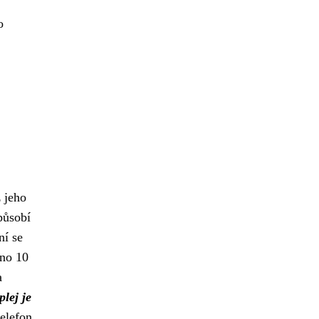
o
 jeho
působí
ní se
eno 10
a
plej je
telefon