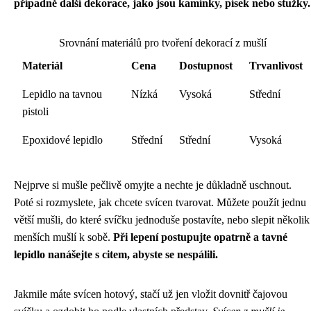
případně další dekorace, jako jsou kamínky, písek nebo stužky.
Srovnání materiálů pro tvoření dekorací z mušlí
Materiál
Cena
Dostupnost
Trvanlivost
Lepidlo na tavnou
Nízká
Vysoká
Střední
pistoli
Epoxidové lepidlo
Střední
Střední
Vysoká
Nejprve si mušle pečlivě omyjte a nechte je důkladně uschnout.
Poté si rozmyslete, jak chcete svícen tvarovat. Můžete použít jednu
větší mušli, do které svíčku jednoduše postavíte, nebo slepit několik
menších mušlí k sobě.
Při lepení postupujte opatrně a tavné
lepidlo nanášejte s citem, abyste se nespálili.
Jakmile máte svícen hotový, stačí už jen vložit dovnitř čajovou