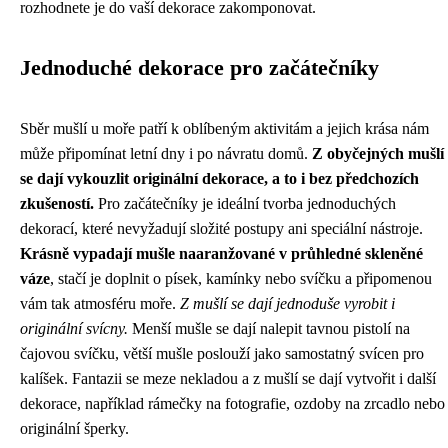
rozhodnete je do vaší dekorace zakomponovat.
Jednoduché dekorace pro začátečníky
Sběr mušlí u moře patří k oblíbeným aktivitám a jejich krása nám
může připomínat letní dny i po návratu domů.
Z obyčejných mušlí
se dají vykouzlit originální dekorace, a to i bez předchozích
zkušeností.
Pro začátečníky je ideální tvorba jednoduchých
dekorací, které nevyžadují složité postupy ani speciální nástroje.
Krásně vypadají mušle naaranžované v průhledné skleněné
váze
, stačí je doplnit o písek, kamínky nebo svíčku a připomenou
vám tak atmosféru moře.
Z mušlí se dají jednoduše vyrobit i
originální svícny.
Menší mušle se dají nalepit tavnou pistolí na
čajovou svíčku, větší mušle poslouží jako samostatný svícen pro
kalíšek. Fantazii se meze nekladou a z mušlí se dají vytvořit i další
dekorace, například rámečky na fotografie, ozdoby na zrcadlo nebo
originální šperky.