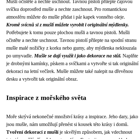
Mušli očistěte a nechte uschnout. Tavnou pistolí přilepte čajovou
svíčku doprostřed mušle a nechte zaschnout. Pro romantickou
atmosféru můžete do mušle přidat i pár kapek vonného oleje.
Kromě svícnů si z mušlí můžete vyrobit i originální mýdlenky.
Potřebujete k tomu pouze plochou mušli a tavnou pistoli. Mušli
očistěte a nechte uschnout. Tavnou pistolí přilepte na spodní stranu
mušle malé nožičky z korku nebo gumy, aby mýdlenka neklouzala
po umyvadle.
Mušle se dají využít i jako dekorace na stůl.
Naplňte
je drobnými kamínky, pískem a svíčkami a vytvořte si tak originální
dekoraci na letní večírek. Mušle můžete také nalepit na dřevěnou
desku a vytvořit tak originální obraz.
Inspirace z mořského světa
Moře skrývá nekonečné množství krásy a inspirace. Jeho dary, jako
jsou mušle, nám umožňují přenést si kousek této krásy i domů.
Tvoření dekorací z mušlí
je skvělým způsobem, jak vdechnout