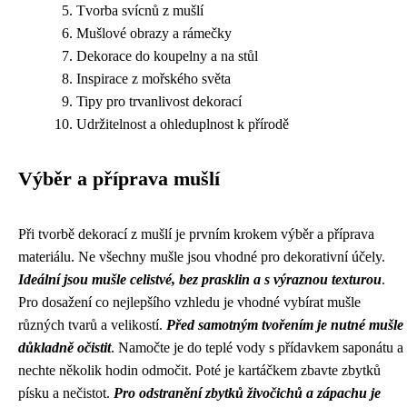
Tvorba svícnů z mušlí
Mušlové obrazy a rámečky
Dekorace do koupelny a na stůl
Inspirace z mořského světa
Tipy pro trvanlivost dekorací
Udržitelnost a ohleduplnost k přírodě
Výběr a příprava mušlí
Při tvorbě dekorací z mušlí je prvním krokem výběr a příprava
materiálu. Ne všechny mušle jsou vhodné pro dekorativní účely.
Ideální jsou mušle celistvé, bez prasklin a s výraznou texturou
.
Pro dosažení co nejlepšího vzhledu je vhodné vybírat mušle
různých tvarů a velikostí.
Před samotným tvořením je nutné mušle
důkladně očistit
. Namočte je do teplé vody s přídavkem saponátu a
nechte několik hodin odmočit. Poté je kartáčkem zbavte zbytků
písku a nečistot.
Pro odstranění zbytků živočichů a zápachu je