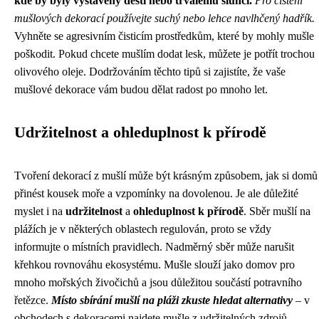
kde by byly vystaveny dešti nebo trvalému slunci.
Pro čištění
mušlových dekorací používejte suchý nebo lehce navlhčený hadřík.
Vyhněte se agresivním čisticím prostředkům, které by mohly mušle
poškodit. Pokud chcete mušlím dodat lesk, můžete je potřít trochou
olivového oleje. Dodržováním těchto tipů si zajistíte, že vaše
mušlové dekorace vám budou dělat radost po mnoho let.
Udržitelnost a ohleduplnost k přírodě
Tvoření dekorací z mušlí může být krásným způsobem, jak si domů
přinést kousek moře a vzpomínky na dovolenou. Je ale důležité
myslet i na
udržitelnost
a
ohleduplnost k přírodě
. Sběr mušlí na
plážích je v některých oblastech regulován, proto se vždy
informujte o místních pravidlech. Nadměrný sběr může narušit
křehkou rovnováhu ekosystému. Mušle slouží jako domov pro
mnoho mořských živočichů a jsou důležitou součástí potravního
řetězce.
Místo sbírání mušlí na pláži zkuste hledat alternativy
– v
obchodech s dekoracemi najdete mušle z udržitelných zdrojů.