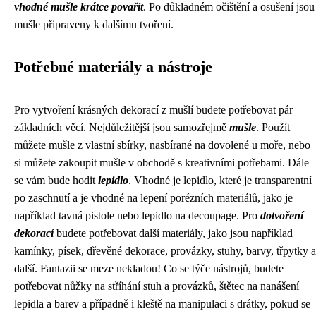
vhodné mušle krátce povařit
. Po důkladném očištění a osušení jsou
mušle připraveny k dalšímu tvoření.
Potřebné materiály a nástroje
Pro vytvoření krásných dekorací z mušlí budete potřebovat pár
základních věcí. Nejdůležitější jsou samozřejmě
mušle
. Použít
můžete mušle z vlastní sbírky, nasbírané na dovolené u moře, nebo
si můžete zakoupit mušle v obchodě s kreativními potřebami. Dále
se vám bude hodit
lepidlo
. Vhodné je lepidlo, které je transparentní
po zaschnutí a je vhodné na lepení porézních materiálů, jako je
například tavná pistole nebo lepidlo na decoupage. Pro
dotvoření
dekorací
budete potřebovat další materiály, jako jsou například
kamínky, písek, dřevěné dekorace, provázky, stuhy, barvy, třpytky a
další. Fantazii se meze nekladou! Co se týče nástrojů, budete
potřebovat nůžky na stříhání stuh a provázků, štětec na nanášení
lepidla a barev a případně i kleště na manipulaci s drátky, pokud se