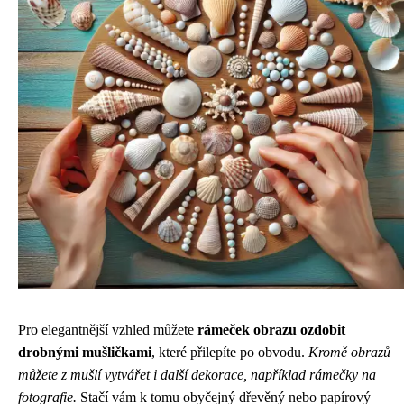
Pro elegantnější vzhled můžete
rámeček obrazu ozdobit
drobnými mušličkami
, které přilepíte po obvodu.
Kromě obrazů
můžete z mušlí vytvářet i další dekorace, například rámečky na
fotografie.
Stačí vám k tomu obyčejný dřevěný nebo papírový