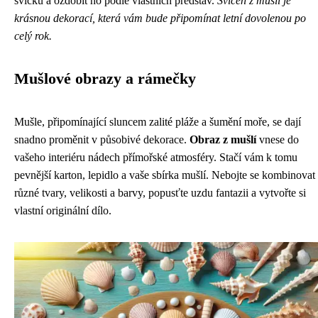
svíčku a ozdobit ho podle vlastních představ.
Svícen z mušlí je
krásnou dekorací, která vám bude připomínat letní dovolenou po
celý rok.
Mušlové obrazy a rámečky
Mušle, připomínající sluncem zalité pláže a šumění moře, se dají
snadno proměnit v působivé dekorace.
Obraz z mušlí
vnese do
vašeho interiéru nádech přímořské atmosféry. Stačí vám k tomu
pevnější karton, lepidlo a vaše sbírka mušlí. Nebojte se kombinovat
různé tvary, velikosti a barvy, popusťte uzdu fantazii a vytvořte si
vlastní originální dílo.