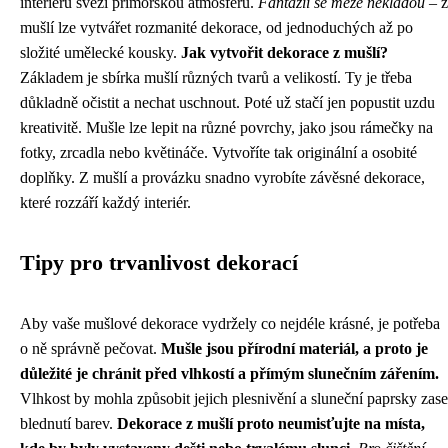
interiéru svěží přímořskou atmosféru.
Fantazii se meze nekladou
– z
mušlí lze vytvářet rozmanité dekorace, od jednoduchých až po
složité umělecké kousky.
Jak vytvořit dekorace z mušlí?
Základem je sbírka mušlí různých tvarů a velikostí. Ty je třeba
důkladně očistit a nechat uschnout. Poté už stačí jen popustit uzdu
kreativitě. Mušle lze lepit na různé povrchy, jako jsou rámečky na
fotky, zrcadla nebo květináče. Vytvoříte tak originální a osobité
doplňky. Z mušlí a provázku snadno vyrobíte závěsné dekorace,
které rozzáří každý interiér.
Tipy pro trvanlivost dekorací
Aby vaše mušlové dekorace vydržely co nejdéle krásné, je potřeba
o ně správně pečovat.
Mušle jsou přírodní materiál, a proto je
důležité je chránit před vlhkostí a přímým slunečním zářením.
Vlhkost by mohla způsobit jejich plesnivění a sluneční paprsky zase
blednutí barev.
Dekorace z mušlí proto neumisťujte na místa,