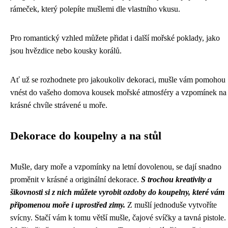
rámeček, který polepíte mušlemi dle vlastního vkusu.
Pro romantický vzhled můžete přidat i další mořské poklady, jako
jsou hvězdice nebo kousky korálů.
Ať už se rozhodnete pro jakoukoliv dekoraci, mušle vám pomohou
vnést do vašeho domova kousek mořské atmosféry a vzpomínek na
krásné chvíle strávené u moře.
Dekorace do koupelny a na stůl
Mušle, dary moře a vzpomínky na letní dovolenou, se dají snadno
proměnit v krásné a originální dekorace.
S trochou kreativity a
šikovnosti si z nich můžete vyrobit ozdoby do koupelny, které vám
připomenou moře i uprostřed zimy.
Z mušlí jednoduše vytvoříte
svícny. Stačí vám k tomu větší mušle, čajové svíčky a tavná pistole.