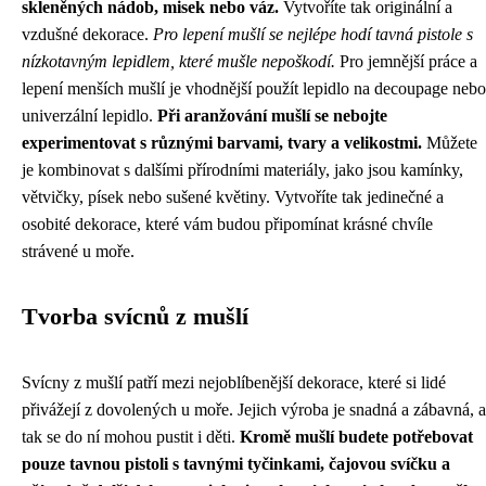
skleněných nádob, misek nebo váz.
Vytvoříte tak originální a
vzdušné dekorace.
Pro lepení mušlí se nejlépe hodí tavná pistole s
nízkotavným lepidlem, které mušle nepoškodí.
Pro jemnější práce a
lepení menších mušlí je vhodnější použít lepidlo na decoupage nebo
univerzální lepidlo.
Při aranžování mušlí se nebojte
experimentovat s různými barvami, tvary a velikostmi.
Můžete
je kombinovat s dalšími přírodními materiály, jako jsou kamínky,
větvičky, písek nebo sušené květiny. Vytvoříte tak jedinečné a
osobité dekorace, které vám budou připomínat krásné chvíle
strávené u moře.
Tvorba svícnů z mušlí
Svícny z mušlí patří mezi nejoblíbenější dekorace, které si lidé
přivážejí z dovolených u moře. Jejich výroba je snadná a zábavná, a
tak se do ní mohou pustit i děti.
Kromě mušlí budete potřebovat
pouze tavnou pistoli s tavnými tyčinkami, čajovou svíčku a