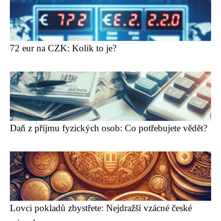
72 eur na CZK: Kolik to je?
Daň z příjmu fyzických osob: Co potřebujete vědět?
Lovci pokladů zbystřete: Nejdražší vzácné české