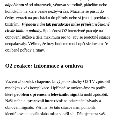
odpočinout si
od obrazovek, věnovat se rodině, přátelům nebo
koníčkům, na které běžně nezbývá čas. Můžeme se pustit do
četby, vyrazit na procházku do přírody nebo si jen tak povídat s
blízkými.
Výpadek nám tak paradoxně může přinést nečekané
chvíle klidu a pohody.
Společnost O2 intenzivně pracuje na
obnovení služeb a dělá maximum pro to, aby se podobné situace
neopakovaly. Věříme, že brzy budeme moci opět sledovat naše
oblíbené pořady a filmy.
O2 reakce: Informace a omluva
Vážení zákazníci, chápeme, že výpadek služby O2 TV způsobil
mnohým z vás komplikace. Upřímně se omlouváme za potíže,
které
problém s přenosem televizního signálu
mohl způsobit.
Naši technici
pracovali intenzivně
na odstranění závady a
obnovení signálu. Věříme, že tato situace nám pomohla
identifikovat a posílit slabá místa v naší síti. Děkujeme za vaši