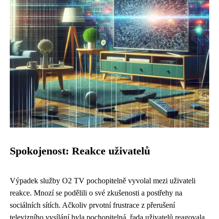
Spokojenost: Reakce uživatelů
Výpadek služby O2 TV pochopitelně vyvolal mezi uživateli
reakce. Mnozí se podělili o své zkušenosti a postřehy na
sociálních sítích. Ačkoliv prvotní frustrace z přerušení
televizního vysílání byla pochopitelná, řada uživatelů reagovala