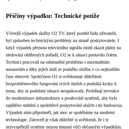
Příčiny výpadku: Technické potíže
Včerejší výpadek služby O2 TV, který postihl řadu uživatelů,
byl způsoben technickými problémy na straně poskytovatele. I
když výpadek přenosu televizního signálu mohl zkazit plány na
sledování oblíbených pořadů, O2 se k situaci postavilo čelem.
Technici pracovali na odstranění problému s maximálním
nasazením a díky jejich úsilí se podařilo službu v co nejkratším
čase obnovit. Společnost O2 si uvědomuje důležitost
bezproblémového fungování svých služeb a podniká kroky k
tomu, aby se podobné situace neopakovaly. Probíhají investice
do modernizace infrastruktury a posilování systémů, aby bylo
zajištěno stabilní a spolehlivé poskytování služeb i do budoucna.
Výpadek nám připomněl, jak moc se spoléháme na moderní
technologie. Zároveň je však důležité si uvědomit, že i ty
nejvyspělejší systémy nejsou imunní vůči občasným výpadkům.