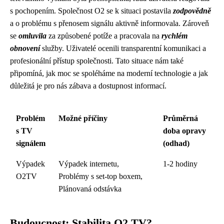
s pochopením. Společnost O2 se k situaci postavila
zodpovědně
a o problému s přenosem signálu aktivně informovala. Zároveň
se
omluvila
za způsobené potíže a pracovala na
rychlém
obnovení
služby. Uživatelé ocenili transparentní komunikaci a
profesionální přístup společnosti. Tato situace nám také
připomíná, jak moc se spoléháme na moderní technologie a jak
důležitá je pro nás zábava a dostupnost informací.
Problém
Možné příčiny
Průměrná
s TV
doba opravy
signálem
(odhad)
Výpadek
Výpadek internetu,
1-2 hodiny
O2TV
Problémy s set-top boxem,
Plánovaná odstávka
Budoucnost: Stabilita O2 TV?