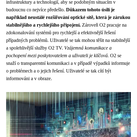
infrastruktury a technologií, aby se podobným situacím v
budoucnu co nejvíce předešlo.
Důkazem tohoto úsilí je
například neustálé rozšiřování optické sítě, která je zárukou
stabilnějšího a rychlejšího připojení.
Zároveň O2 pracuje na
zdokonalování systémů pro rychlejší a efektivnější řešení
případných problémů. Uživatelé se tak mohou těšit na stabilnější
a spolehlivější služby O2 TV.
Vzájemná komunikace a
pochopení mezi poskytovatelem a uživateli je klíčová.
O2 se
snaží o transparentní komunikaci a v případě výpadků informuje
o problémech a o jejich řešení. Uživatelé se tak cítí být
informováni a v obraze.