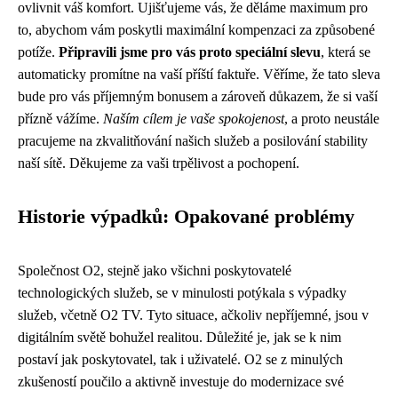
ovlivnit váš komfort. Ujišťujeme vás, že děláme maximum pro
to, abychom vám poskytli maximální kompenzaci za způsobené
potíže.
Připravili jsme pro vás proto speciální slevu
, která se
automaticky promítne na vaší příští faktuře. Věříme, že tato sleva
bude pro vás příjemným bonusem a zároveň důkazem, že si vaší
přízně vážíme.
Naším cílem je vaše spokojenost
, a proto neustále
pracujeme na zkvalitňování našich služeb a posilování stability
naší sítě. Děkujeme za vaši trpělivost a pochopení.
Historie výpadků: Opakované problémy
Společnost O2, stejně jako všichni poskytovatelé
technologických služeb, se v minulosti potýkala s výpadky
služeb, včetně O2 TV. Tyto situace, ačkoliv nepříjemné, jsou v
digitálním světě bohužel realitou. Důležité je, jak se k nim
postaví jak poskytovatel, tak i uživatelé. O2 se z minulých
zkušeností poučilo a aktivně investuje do modernizace své