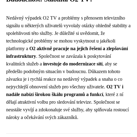
Nedávný výpadek O2 TV a problémy s přenosem televizního
signálu u některých uživatelů vyvolaly otázky ohledně stability a
spolehlivosti této služby. Je důležité si uvědomit, že
technologické problémy se mohou vyskytnout u jakékoli
platformy a
O2 aktivně pracuje na jejich řešení a zlepšování
infrastruktury
. Společnost se zavázala k poskytování
kvalitních služeb a
investuje do modernizace sítí
, aby se
předešlo podobným situacím v budoucnu. Důkazem tohoto
závazku je i rychlá reakce na nedávný výpadek a snaha o co
nejrychlejší obnovení služeb pro všechny uživatele.
O2 TV i
nadále nabízí širokou škálu programů a funkcí
, které z ní
dělají atraktivní volbu pro sledování televize. Společnost se
neustále vyvíjí a zdokonaluje své služby, aby splňovala rostoucí
nároky a očekávání svých zákazníků.