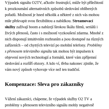
Výpadek signálu O2TV, ačkoliv frustrující, může být příležitostí
k prozkoumání alternativních způsobů sledování oblíbených
pořadů. Možností je hned několik a některé z nich vás mohou
mile překvapit svou flexibilitou a nabídkou.
Streamovací
služby
zažívají boom a nabízejí širokou škálu filmů, seriálů i
živých přenosů, často i s možností vyzkoušení zdarma. Mnohé z
nich disponují intuitivním rozhraním a jsou dostupné na různých
zařízeních – od chytrých televizí po mobilní telefony.
Problémy
s přenosem televizního signálu
tak mohou být impulsem k
objevení nových technologií a formátů, které vám zpříjemní
sledování a rozšíří obzory. A kdo ví, třeba nakonec zjistíte, že
vám nový způsob vyhovuje více než ten tradiční.
Kompenzace: Sleva pro zákazníky
Vážení zákazníci, chápeme, že výpadek služby O2 TV a
problémy s přenosem televizního signálu mohly negativně