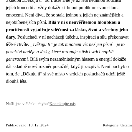
Skladba „Děkuju ti“ od Lucie Bílé je už léta nedílnou součástí
jejích koncertů a vždy dokáže strhnout publikum svou silou a
emocemi. Není divu, že se stala jednou z jejích nejznámějších a
nejoblíbenějších písní.
Bílá v ní s neuvěřitelnou hloubkou a
procítěností vyjadřuje vděčnost za lásku, život a všechny jeho
dary.
Posluchači v ní nacházejí útěchu, inspiraci a sílu překonávat
těžké chvíle.
„Děkuju ti“ je tak mnohem víc než jen písní – je to
poselství naděje a lásky, které rezonuje s tisíci srdcí napříč
generacemi.
Bílá svým nezaměnitelným hlasem a energií dokáže
dát skladbě nový rozměr pokaždé, když ji zazpívá. Není pochyb o
tom, že „Děkuju ti“ si své místo v srdcích posluchačů udrží ještě
dlouhá léta.
Našli jste v článku chybu?
Kontaktujte nás
Publikováno: 10. 12. 2024
Kategorie:
Ostatní