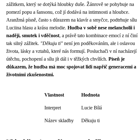
zážitkem, který se dotýká hloubky duše. Žánrově se pohybuje na
pomezí popu a šansonu, což jí dodává na intimnosti a hloubce.
Aranžmá písně, často s důrazem na klavír a smyčce, podtrhuje sílu
Luciina hlasu a krásu melodie.
Hudba v sobě nese melancholii i
naději, smutek i vděčnost
, a právě tato kombinace emocí z ní činí
tak silný zážitek.
"Děkuju ti"
není jen poděkováním, ale i oslavou
života, lásky a vztahů, které nás formují. Posluchači v ní nacházejí
útěchu, pochopení a sílu jít dál i v těžkých chvílích.
Píseň je
důkazem, že hudba má moc spojovat lidi napříč generacemi a
životními zkušenostmi.
Vlastnost
Hodnota
Interpret
Lucie Bílá
Název skladby
Děkuju ti