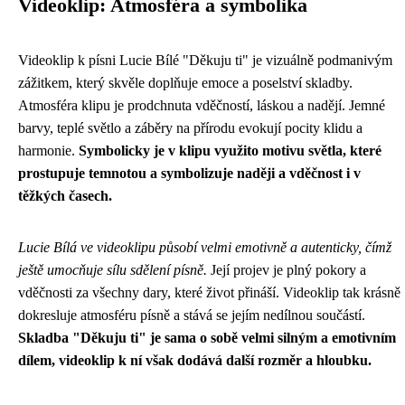
Videoklip: Atmosféra a symbolika
Videoklip k písni Lucie Bílé "Děkuju ti" je vizuálně podmanivým
zážitkem, který skvěle doplňuje emoce a poselství skladby.
Atmosféra klipu je prodchnuta vděčností, láskou a nadějí. Jemné
barvy, teplé světlo a záběry na přírodu evokují pocity klidu a
harmonie.
Symbolicky je v klipu využito motivu světla, které
prostupuje temnotou a symbolizuje naději a vděčnost i v
těžkých časech.
Lucie Bílá ve videoklipu působí velmi emotivně a autenticky, čímž
ještě umocňuje sílu sdělení písně.
Její projev je plný pokory a
vděčnosti za všechny dary, které život přináší. Videoklip tak krásně
dokresluje atmosféru písně a stává se jejím nedílnou součástí.
Skladba "Děkuju ti" je sama o sobě velmi silným a emotivním
dílem, videoklip k ní však dodává další rozměr a hloubku.