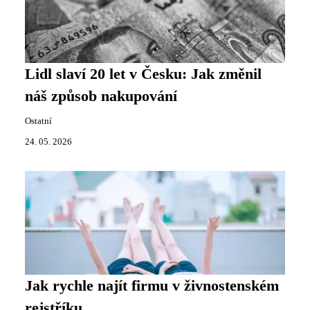
Lidl slaví 20 let v Česku: Jak změnil
náš způsob nakupování
Ostatní
24. 05. 2026
Jak rychle najít firmu v živnostenském
rejstříku