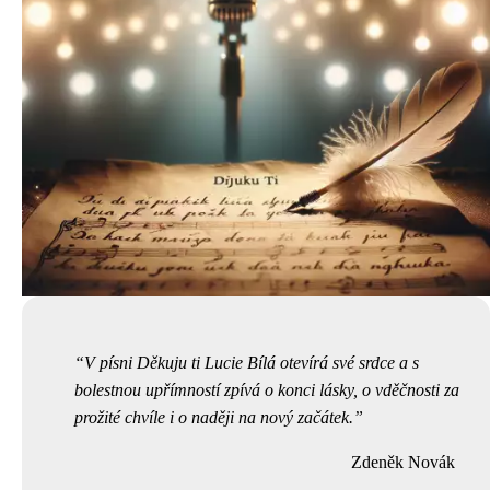
V písni Děkuju ti Lucie Bílá otevírá své srdce a s
bolestnou upřímností zpívá o konci lásky, o vděčnosti za
prožité chvíle i o naději na nový začátek.
Zdeněk Novák