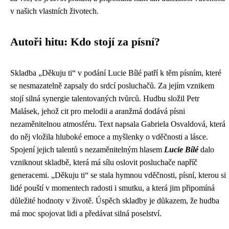
v našich vlastních životech.
Autoři hitu: Kdo stojí za písní?
Skladba „Děkuju ti“ v podání Lucie Bílé patří k těm písním, které
se nesmazatelně zapsaly do srdcí posluchačů. Za jejím vznikem
stojí silná synergie talentovaných tvůrců. Hudbu složil Petr
Malásek, jehož cit pro melodii a aranžmá dodává písni
nezaměnitelnou atmosféru. Text napsala Gabriela Osvaldová, která
do něj vložila hluboké emoce a myšlenky o vděčnosti a lásce.
Spojení jejich talentů s nezaměnitelným hlasem
Lucie Bílé
dalo
vzniknout skladbě, která má sílu oslovit posluchače napříč
generacemi. „Děkuju ti“ se stala hymnou vděčnosti, písní, kterou si
lidé pouští v momentech radosti i smutku, a která jim připomíná
důležité hodnoty v životě. Úspěch skladby je důkazem, že hudba
má moc spojovat lidi a předávat silná poselství.