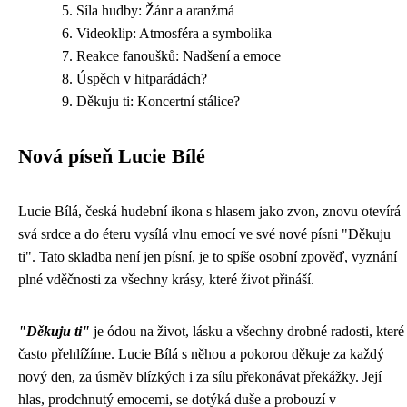
Síla hudby: Žánr a aranžmá
Videoklip: Atmosféra a symbolika
Reakce fanoušků: Nadšení a emoce
Úspěch v hitparádách?
Děkuju ti: Koncertní stálice?
Nová píseň Lucie Bílé
Lucie Bílá, česká hudební ikona s hlasem jako zvon, znovu otevírá
svá srdce a do éteru vysílá vlnu emocí ve své nové písni "Děkuju
ti". Tato skladba není jen písní, je to spíše osobní zpověď, vyznání
plné vděčnosti za všechny krásy, které život přináší.
"Děkuju ti"
je ódou na život, lásku a všechny drobné radosti, které
často přehlížíme. Lucie Bílá s něhou a pokorou děkuje za každý
nový den, za úsměv blízkých i za sílu překonávat překážky. Její
hlas, prodchnutý emocemi, se dotýká duše a probouzí v