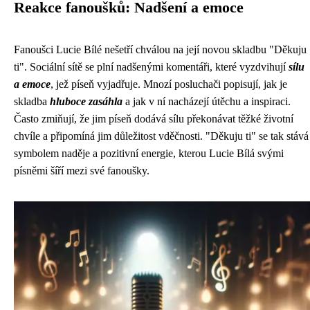
Reakce fanoušků: Nadšení a emoce
Fanoušci Lucie Bílé nešetří chválou na její novou skladbu "Děkuju
ti". Sociální sítě se plní nadšenými komentáři, které vyzdvihují
sílu
a emoce
, jež píseň vyjadřuje. Mnozí posluchači popisují, jak je
skladba
hluboce zasáhla
a jak v ní nacházejí útěchu a inspiraci.
Často zmiňují, že jim píseň dodává sílu překonávat těžké životní
chvíle a připomíná jim důležitost vděčnosti. "Děkuju ti" se tak stává
symbolem naděje a pozitivní energie, kterou Lucie Bílá svými
písněmi šíří mezi své fanoušky.