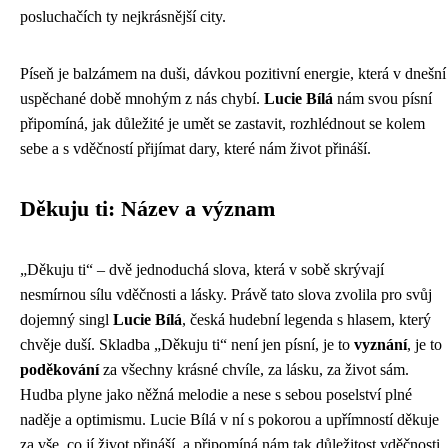
posluchačích ty nejkrásnější city.
Píseň je balzámem na duši, dávkou pozitivní energie, která v dnešní
uspěchané době mnohým z nás chybí.
Lucie Bílá
nám svou písní
připomíná, jak důležité je umět se zastavit, rozhlédnout se kolem
sebe a s vděčností přijímat dary, které nám život přináší.
Děkuju ti: Název a význam
„Děkuju ti“ – dvě jednoduchá slova, která v sobě skrývají
nesmírnou sílu vděčnosti a lásky. Právě tato slova zvolila pro svůj
dojemný singl
Lucie Bílá
, česká hudební legenda s hlasem, který
chvěje duší. Skladba „Děkuju ti“ není jen písní, je to
vyznání
, je to
poděkování
za všechny krásné chvíle, za lásku, za život sám.
Hudba plyne jako něžná melodie a nese s sebou poselství plné
naděje a optimismu. Lucie Bílá v ní s pokorou a upřímností děkuje
za vše, co jí život přináší, a připomíná nám tak důležitost vděčnosti