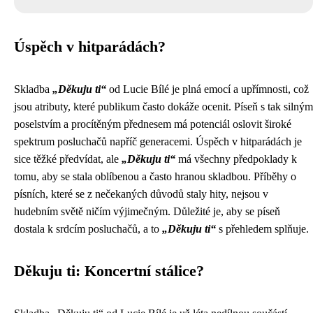
Úspěch v hitparádách?
Skladba
„Děkuju ti“
od Lucie Bílé je plná emocí a upřímnosti, což
jsou atributy, které publikum často dokáže ocenit. Píseň s tak silným
poselstvím a procítěným přednesem má potenciál oslovit široké
spektrum posluchačů napříč generacemi. Úspěch v hitparádách je
sice těžké předvídat, ale
„Děkuju ti“
má všechny předpoklady k
tomu, aby se stala oblíbenou a často hranou skladbou. Příběhy o
písních, které se z nečekaných důvodů staly hity, nejsou v
hudebním světě ničím výjimečným. Důležité je, aby se píseň
dostala k srdcím posluchačů, a to
„Děkuju ti“
s přehledem splňuje.
Děkuju ti: Koncertní stálice?