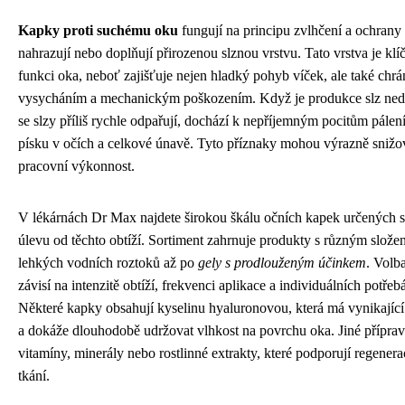
Kapky proti suchému oku
fungují na principu zvlhčení a ochrany
nahrazují nebo doplňují přirozenou slznou vrstvu. Tato vrstva je kl
funkci oka, neboť zajišťuje nejen hladký pohyb víček, ale také chr
vysycháním a mechanickým poškozením. Když je produkce slz ned
se slzy příliš rychle odpařují, dochází k nepříjemným pocitům pálení
písku v očích a celkové únavě. Tyto příznaky mohou výrazně snižova
pracovní výkonnost.
V lékárnách Dr Max najdete širokou škálu očních kapek určených s
úlevu od těchto obtíží. Sortiment zahrnuje produkty s různým slože
lehkých vodních roztoků až po
gely s prodlouženým účinkem
. Volb
závisí na intenzitě obtíží, frekvenci aplikace a individuálních potře
Některé kapky obsahují kyselinu hyaluronovou, která má vynikající 
a dokáže dlouhodobě udržovat vlhkost na povrchu oka. Jiné přípra
vitamíny, minerály nebo rostlinné extrakty, které podporují regener
tkání.