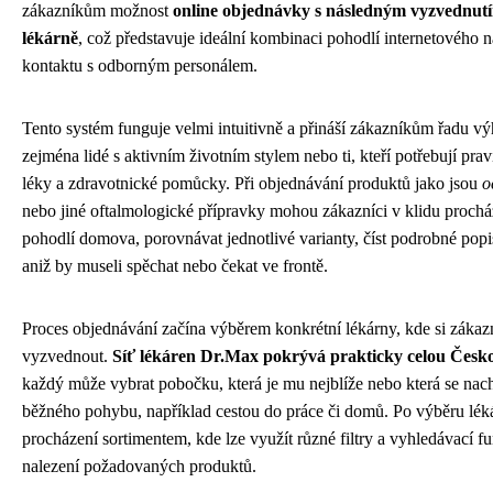
zákazníkům možnost
online objednávky s následným vyzvednu
lékárně
, což představuje ideální kombinaci pohodlí internetového
kontaktu s odborným personálem.
Tento systém funguje velmi intuitivně a přináší zákazníkům řadu vý
zejména lidé s aktivním životním stylem nebo ti, kteří potřebují pra
léky a zdravotnické pomůcky. Při objednávání produktů jako jsou
o
nebo jiné oftalmologické přípravky mohou zákazníci v klidu procház
pohodlí domova, porovnávat jednotlivé varianty, číst podrobné popi
aniž by museli spěchat nebo čekat ve frontě.
Proces objednávání začína výběrem konkrétní lékárny, kde si zákazn
vyzvednout.
Síť lékáren Dr.Max pokrývá prakticky celou Česk
každý může vybrat pobočku, která je mu nejblíže nebo která se nach
běžného pohybu, například cestou do práce či domů. Po výběru lék
procházení sortimentem, kde lze využít různé filtry a vyhledávací f
nalezení požadovaných produktů.