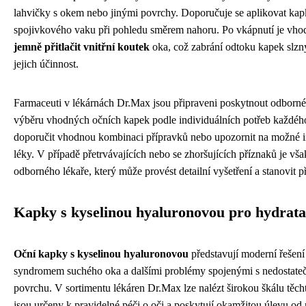
lahvičky s okem nebo jinými povrchy. Doporučuje se aplikovat kap
spojivkového vaku při pohledu směrem nahoru. Po vkápnutí je vh
jemně přitlačit vnitřní koutek
oka, což zabrání odtoku kapek slz
jejich účinnost.
Farmaceuti v lékárnách Dr.Max jsou připraveni poskytnout odborné 
výběru vhodných očních kapek podle individuálních potřeb každéh
doporučit vhodnou kombinaci přípravků nebo upozornit na možné in
léky. V případě přetrvávajících nebo se zhoršujících příznaků je vš
odborného lékaře, který může provést detailní vyšetření a stanovit 
Kapky s kyselinou hyaluronovou pro hydrata
Oční kapky s kyselinou hyaluronovou
představují moderní řešení 
syndromem suchého oka a dalšími problémy spojenými s nedostateč
povrchu. V sortimentu lékáren Dr.Max lze nalézt širokou škálu těcht
jsou určeny k pravidelné péči o oči a poskytují okamžitou úlevu od