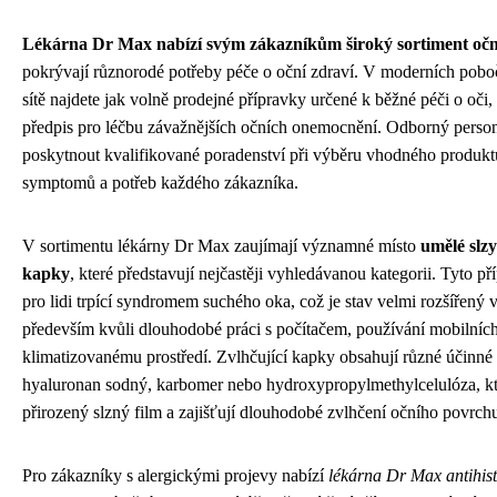
Lékárna Dr Max nabízí svým zákazníkům široký sortiment oč
pokrývají různorodé potřeby péče o oční zdraví. V moderních pobo
sítě najdete jak volně prodejné přípravky určené k běžné péči o oči, 
předpis pro léčbu závažnějších očních onemocnění. Odborný person
poskytnout kvalifikované poradenství při výběru vhodného produkt
symptomů a potřeb každého zákazníka.
V sortimentu lékárny Dr Max zaujímají významné místo
umělé slzy
kapky
, které představují nejčastěji vyhledávanou kategorii. Tyto p
pro lidi trpící syndromem suchého oka, což je stav velmi rozšířený 
především kvůli dlouhodobé práci s počítačem, používání mobilních
klimatizovanému prostředí. Zvlhčující kapky obsahují různé účinné 
hyaluronan sodný, karbomer nebo hydroxypropylmethylcelulóza, kt
přirozený slzný film a zajišťují dlouhodobé zvlhčení očního povrch
Pro zákazníky s alergickými projevy nabízí
lékárna Dr Max antihis