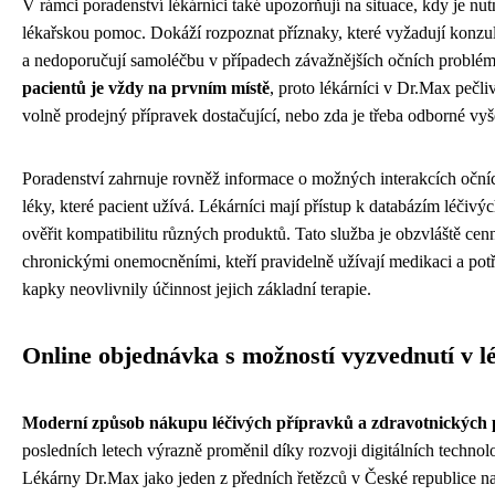
V rámci poradenství lékárníci také upozorňují na situace, kdy je n
lékařskou pomoc. Dokáží rozpoznat příznaky, které vyžadují konzul
a nedoporučují samoléčbu v případech závažnějších očních problé
pacientů je vždy na prvním místě
, proto lékárníci v Dr.Max pečliv
volně prodejný přípravek dostačující, nebo zda je třeba odborné vyš
Poradenství zahrnuje rovněž informace o možných interakcích oční
léky, které pacient užívá. Lékárníci mají přístup k databázím léčiv
ověřit kompatibilitu různých produktů. Tato služba je obzvláště cen
chronickými onemocněními, kteří pravidelně užívají medikaci a potřeb
kapky neovlivnily účinnost jejich základní terapie.
Online objednávka s možností vyzvednutí v l
Moderní způsob nákupu léčivých přípravků a zdravotnických 
posledních letech výrazně proměnil díky rozvoji digitálních technolo
Lékárny Dr.Max jako jeden z předních řetězců v České republice n