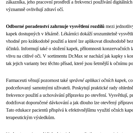
zákazníka, jeho pracovní prostředí a frekvenci používání digitálních 
významně ovlivňují zdraví očí.
Odborné poradenství zahrnuje vysvětlení rozdílů
mezi jednotliv
kapek dostupných v lékárně. Lékárníci dokáží srozumitelně vysvětlit
vhodné pro krátkodobé použití a které lze aplikovat dlouhodobě be
účinků. Informují také o složení kapek, přítomnosti konzervačních 
vlivu na citlivé oči. V sortimentu Dr.Max se nachází jak kapky s ko
tak jejich varianty bez těchto přísad, které jsou šetrnější k očnímu p
Farmaceuti věnují pozornost také
správné aplikaci očních kapek
, co
podceňovaný samotnými uživateli. Poskytují praktické rady ohledně
frekvence použití a uchovávání přípravku po otevření. Vysvětlují, pr
dodržovat doporučené dávkování a jak dlouho lze otevřený příprav
Tato edukace pacientů přispívá k efektivnějšímu využití očních kap
terapeutickým výsledkům.