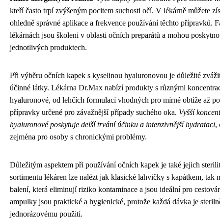
kteří často trpí zvýšeným pocitem suchosti očí. V lékárně můžete z
ohledně správné aplikace a frekvence používání těchto přípravků. 
lékárnách jsou školeni v oblasti očních preparátů a mohou poskytn
jednotlivých produktech.
Při výběru očních kapek s kyselinou hyaluronovou je důležité zvážit
účinné látky. Lékárna Dr.Max nabízí produkty s různými koncentra
hyaluronové, od lehčích formulací vhodných pro mírné obtíže až po 
přípravky určené pro závažnější případy suchého oka.
Vyšší koncent
hyaluronové poskytuje delší trvání účinku a intenzivnější hydrataci
,
zejména pro osoby s chronickými problémy.
Důležitým aspektem při používání očních kapek je také jejich sterili
sortimentu lékáren lze nalézt jak klasické lahvičky s kapátkem, ta
balení, která eliminují riziko kontaminace a jsou ideální pro cestov
ampulky jsou praktické a hygienické, protože každá dávka je steriln
jednorázovému použití.