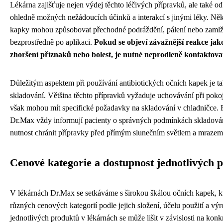
Lékárna zajišťuje nejen výdej těchto léčivých přípravků, ale také o
ohledně možných nežádoucích účinků a interakcí s jinými léky. Někt
kapky mohou způsobovat přechodné podráždění, pálení nebo zamlž
bezprostředně po aplikaci.
Pokud se objeví závažnější reakce jako
zhoršení příznaků nebo bolest, je nutné neprodleně kontaktova
Důležitým aspektem při používání antibiotických očních kapek je ta
skladování. Většina těchto přípravků vyžaduje uchovávání při pokoj
však mohou mít specifické požadavky na skladování v chladničce. 
Dr.Max vždy informují pacienty o správných podmínkách skladován
nutnost chránit přípravky před přímým slunečním světlem a mrazem
Cenové kategorie a dostupnost jednotlivých 
V lékárnách Dr.Max se setkáváme s širokou škálou očních kapek, kt
různých cenových kategorií podle jejich složení, účelu použití a vý
jednotlivých produktů v lékárnách se může lišit v závislosti na konk