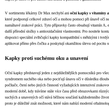
V sortimentu lékárny Dr Max nechybí ani
oční kapky s vitamíny 
které podporují celkové zdraví očí a mohou pomoci při únavě očí ne
namáhavé zrakové práci. Tyto přípravky často obsahují vitamín A, 
další přírodní složky s antioxidačními vlastnostmi. Pro nositele kon
dispozici speciální zvlhčující kapky kompatibilní s měkkými i tvrdý
aplikovat přímo přes čočku a poskytují okamžitou úlevu od pocitu s
Kapky proti suchému oku a unavení
Oční kapky představují jeden z nejdůležitějších pomocníků pro všec
syndromem suchého oka nebo pociťují únavu očí v důsledku dlouh
počítače, čtení nebo jiných činností vyžadujících intenzivní zrakov
moderní době, kdy trávíme stále více času před obrazovkami různýc
suchých a unavených očí stává běžnou součástí každodenního život
proto je důležité znát možnosti, které nám nabízí moderní oftalmolo