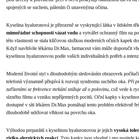
spojených se suchem, pálením či unavenýma očima.
Kyselina hyaluronová je přirozeně se vyskytující látka v lidském těl
mimořádné schopnosti vázat vodu
a vytvářet ochranný film na p
této vlastnosti se stala klíčovou složkou moderních očních kapek d
Když navštívíte lékárnu Dr.Max, farmaceut vám může doporučit vh
kyselinou hyaluronovou podle vašich individuálních potřeb a intenzi
Moderní životní styl s dlouhodobým sledováním obrazovek počítačů
telefonů významně přispívá k rozvoji syndromu suchého oka.
Při p
zařízeními se frekvence mrkání snižuje až o polovinu
, což vede k ry
slzného filmu a vzniku nepříjemných pocitů. Oční kapky s kyselin
dostupné v síti lékáren Dr.Max pomáhají tento problém efektivně řeš
dlouhodobě udržovat vlhkost na povrchu oka.
Výhodou preparátů s kyselinou hyaluronovou je jejich
vysoká tole
riziko alergických reakcí
. Tyto kapky jsou vhodné i pro nositele k