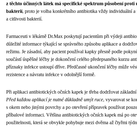
z těchto účinných látek má specifické spektrum působení proti
bakterií
, proto je volba konkrétního antibiotika vždy individuální a
a citlivosti bakterií.
Farmaceuti v lékárně Dr.Max poskytují pacientům při výdeji antibi
důležité informace týkající se správného způsobu aplikace a dodrž
režimu. Je zásadní, aby pacient používal kapky přesně podle pokynů
součástí úspěšné léčby je dokončení celého předepsaného kurzu anti
příznaky infekce ustoupí dříve. Předčasné ukončení léčby může vést 
rezistence a návratu infekce v odolnější formě.
Při aplikaci antibiotických očních kapek je třeba dodržovat základní
Před každou aplikací je nutné důkladně umýt ruce
, vyvarovat se ko
s okem nebo jinými povrchy a po otevření přípravek používat pou
příbalové informaci. Většina antibiotických očních kapek má po o
použitelnosti, která se obvykle pohybuje mezi dvěma až čtyřmi týdn