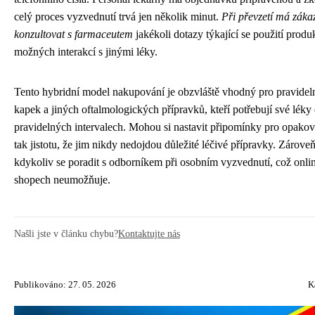
celý proces vyzvednutí trvá jen několik minut.
Při převzetí má záka
konzultovat s farmaceutem
jakékoli dotazy týkající se použití prod
možných interakcí s jinými léky.
Tento hybridní model nakupování je obzvláště vhodný pro pravideln
kapek a jiných oftalmologických přípravků, kteří potřebují své léky
pravidelných intervalech. Mohou si nastavit připomínky pro opako
tak jistotu, že jim nikdy nedojdou důležité léčivé přípravky. Zárov
kdykoliv se poradit s odborníkem při osobním vyzvednutí, což onli
shopech neumožňuje.
Našli jste v článku chybu?
Kontaktujte nás
Publikováno: 27. 05. 2026
K