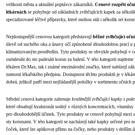
velikosti města a aktuální poptávce zákazníků.
Cenové rozpětí očn
lékárnách
se pohybuje od základních zvlhčujících kapek za několik
specializované léčivé přípravky, které mohou stát i několik set korun
Nejdostupnější cenovou kategorii představují
běžné zvlhčující očn
úlevě od suchého oka a únavy očí způsobené dlouhodobou prací u 
klimatizovaným prostředím. Tyto produkty se obvykle pohybují v c
osmdesáti do sto padesáti korun za balení. V této kategorii najdeme 
lékáren Dr.Max, tak i známé mezinárodní značky, které nabízejí zákl
nutnosti lékařského předpisu. Dostupnost těchto produktů je v lék
dobrá, jelikož patří mezi nejžádanější položky v sortimentu očních 
Střední cenová kategorie zahrnuje
kvalitnější zvlhčující kapky s pok
které obsahují hyaluronát sodný v různých koncentracích, vitamíny 
pro dlouhodobější účinek. Tyto produkty se cenově pohybují mezi st
sty korunami. V této kategorii se nacházejí také kapky určené pro n
čoček, které lze aplikovat přímo na čočky, nebo produkty s delším 