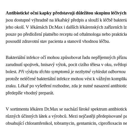
Antibiotické oční kapky představují důležitou skupinu léčivýc
jsou dostupné výhradně na lékařský předpis a slouží k léčbě bakteriá
jeho okolí. V lékárnách Dr.Max i dalších lékárenských zařízeních lze
pouze po předložení platného receptu od oftalmologa nebo praktické
posoudil zdravotní stav pacienta a stanovil vhodnou léčbu.
Bakteriální infekce očí mohou způsobovat řadu nepříjemných přízna
zarudnutí spojivek, hnisavý výtok, pocit cizího tělesa v oku, světl
bolest.
Při výskytu těchto symptomů je nezbytné vyhledat odbornou
protože neléčené bakteriální infekce mohou vést k vážným komplik
zraku. Lékař po vyšetření rozhodne, zda je nutné nasazení antibiotic
předepíše vhodný preparát.
V sortimentu lékáren Dr.Max se nachází široké spektrum antibiotic
různých účinných látek a výrobců. Mezi nejčastěji předepisované pa
obsahující chloramfenikol, tobramycin, gentamicin, ciprofloxacin n