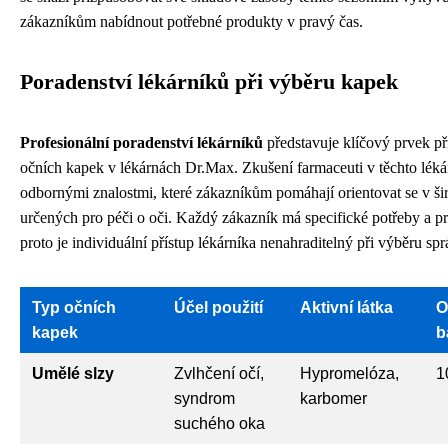
zákazníkům nabídnout potřebné produkty v pravý čas.
Poradenství lékárníků při výběru kapek
Profesionální poradenství lékárníků
představuje klíčový prvek p
očních kapek v lékárnách Dr.Max. Zkušení farmaceuti v těchto léká
odbornými znalostmi, které zákazníkům pomáhají orientovat se v ši
určených pro péči o oči. Každý zákazník má specifické potřeby a p
proto je individuální přístup lékárníka nenahraditelný při výběru sp
Typ očních
Účel použití
Aktivní látka
O
kapek
b
Umělé slzy
Zvlhčení očí,
Hypromelóza,
1
syndrom
karbomer
suchého oka