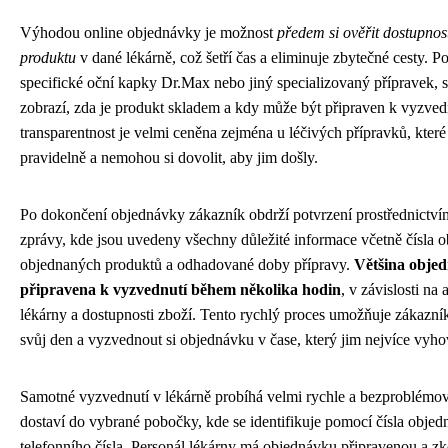
Výhodou online objednávky je možnost
předem si ověřit dostupnos
produktu
v dané lékárně, což šetří čas a eliminuje zbytečné cesty. 
specifické oční kapky Dr.Max nebo jiný specializovaný přípravek,
zobrazí, zda je produkt skladem a kdy může být připraven k vyzved
transparentnost je velmi ceněna zejména u léčivých přípravků, které 
pravidelně a nemohou si dovolit, aby jim došly.
Po dokončení objednávky zákazník obdrží potvrzení prostřednictv
zprávy, kde jsou uvedeny všechny důležité informace včetně čísla
objednaných produktů a odhadované doby přípravy.
Většina obje
připravena k vyzvednutí během několika hodin
, v závislosti na 
lékárny a dostupnosti zboží. Tento rychlý proces umožňuje zákazn
svůj den a vyzvednout si objednávku v čase, který jim nejvíce vyho
Samotné vyzvednutí v lékárně probíhá velmi rychle a bezproblémov
dostaví do vybrané pobočky, kde se identifikuje pomocí čísla obje
telefonního čísla. Personál lékárny má objednávku připravenou a z