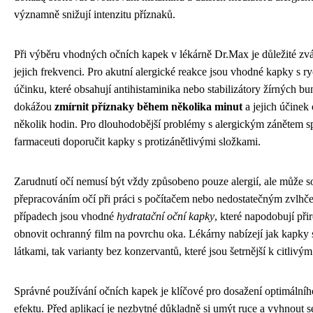
významně snižují intenzitu příznaků.
Při výběru vhodných očních kapek v lékárně Dr.Max je důležité zváž
jejich frekvenci. Pro akutní alergické reakce jsou vhodné kapky s 
účinku, které obsahují antihistaminika nebo stabilizátory žírných b
dokážou
zmírnit příznaky během několika minut
a jejich účinek
několik hodin. Pro dlouhodobější problémy s alergickým zánětem 
farmaceuti doporučit kapky s protizánětlivými složkami.
Zarudnutí očí nemusí být vždy způsobeno pouze alergií, ale může so
přepracováním očí při práci s počítačem nebo nedostatečným zvlhč
případech jsou vhodné
hydratační oční kapky
, které napodobují při
obnovit ochranný film na povrchu oka. Lékárny nabízejí jak kapky
látkami, tak varianty bez konzervantů, které jsou šetrnější k citlivý
Správné používání očních kapek je klíčové pro dosažení optimálníh
efektu. Před aplikací je nezbytné důkladně si umýt ruce a vyhnout s