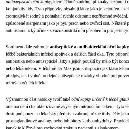
antiалергické oční kapky
, které účinně zmírňují příznaky sezónní i 
konjunktivitidy. Tyto přípravky obsahují látky jako je ketotifen, aze
cromoglykát sodný a pomáhají rychle odstranit nepříjemné svědění, z
způsobené alergenami jako je pyl, prach nebo zvířecí srst. Některé
antihistaminický účinek s vazokonstrikčním působením pro ještě rych
Sortiment dále zahrnuje
antiseptické a antibakteriální oční kapky
léčbě bakteriálních infekcí spojivek a dalších částí oka. Tyto přípr
antibiotika nebo antiseptické látky a jejich použití by mělo být kon
nebo lékárníkem. V lékárně Dr Max jsou k dispozici jak klasické an
předpis, tak i volně prodejné antiseptické roztoky vhodné pro preve
mírných očních infekcí.
Významnou část nabídky tvoří také
oční kapky určené k léčbě gla
onemocnění charakterizované zvýšeným nitroočním tlakem. Tyto léč
dostupné pouze na lékařský předpis a zahrnují různé třídy léčiv jako
prostaglandinové analogy nebo inhibitory karboanhydrázy. Pravidel
kapek je klíčové pro zachování zraku u pacientů s glaukomem.