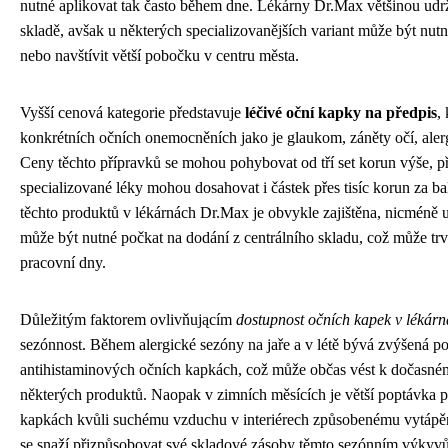
nutné aplikovat tak často během dne. Lékárny Dr.Max většinou udrž
skladě, avšak u některých specializovanějších variant může být nutn
nebo navštívit větší pobočku v centru města.
Vyšší cenová kategorie představuje
léčivé oční kapky na předpis
,
konkrétních očních onemocněních jako je glaukom, záněty očí, aler
Ceny těchto přípravků se mohou pohybovat od tří set korun výše, p
specializované léky mohou dosahovat i částek přes tisíc korun za ba
těchto produktů v lékárnách Dr.Max je obvykle zajištěna, nicméně
může být nutné počkat na dodání z centrálního skladu, což může trv
pracovní dny.
Důležitým faktorem ovlivňującím
dostupnost očních kapek v lékár
sezónnost. Během alergické sezóny na jaře a v létě bývá zvýšená p
antihistaminových očních kapkách, což může občas vést k dočasn
některých produktů. Naopak v zimních měsících je větší poptávka p
kapkách kvůli suchému vzduchu v interiérech způsobenému vytáp
se snaží přizpůsobovat své skladové zásoby těmto sezónním výky