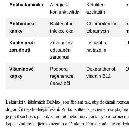
Antihistaminika
Alergická
Ketotifen,
5
konjunktivitida
azelastin
Antibiotické
Bakteriální
Chloramfenikol,
5
kapky
infekce oka
tobramycin
m
Kapky proti
Zúžení cév,
Tetryzolin,
1
zarudnutí
odstranění
naftazolin
zarudnutí
Vitamínové
Podpora
Dexpanthenol,
1
kapky
regenerace,
vitamin B12
únava očí
Lékárníci v lékárnách Dr.Max jsou školeni tak, aby dokázali
rozpoz
doporučit nejvhodnější řešení. Při konzultaci s pacientem se ptají na
je pocit suchosti, pálení, zarudnutí nebo únava očí. Tyto informace 
kapek s odpovídajícím složením a účinkem. Farmaceuti také zohledňu