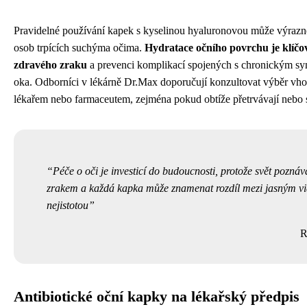
Pravidelné používání kapek s kyselinou hyaluronovou může výrazně 
osob trpících suchýma očima.
Hydratace očního povrchu je klíčo
zdravého zraku
a prevenci komplikací spojených s chronickým 
oka. Odborníci v lékárně Dr.Max doporučují konzultovat výběr vho
lékařem nebo farmaceutem, zejména pokud obtíže přetrvávají nebo s
Péče o oči je investicí do budoucnosti, protože svět pozn
zrakem a každá kapka může znamenat rozdíl mezi jasným v
nejistotou
R
Antibiotické oční kapky na lékařský předpis