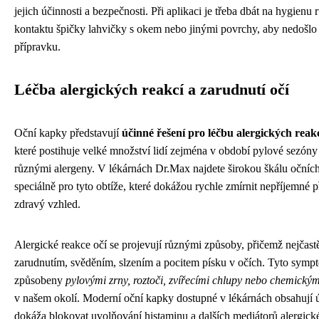
jejich účinnosti a bezpečnosti. Při aplikaci je třeba dbát na hygienu
kontaktu špičky lahvičky s okem nebo jinými povrchy, aby nedošlo
přípravku.
Léčba alergických reakcí a zarudnutí očí
Oční kapky představují
účinné řešení pro léčbu alergických reak
které postihuje velké množství lidí zejména v období pylové sezóny
různými alergeny. V lékárnách Dr.Max najdete širokou škálu očníc
speciálně pro tyto obtíže, které dokážou rychle zmírnit nepříjemné p
zdravý vzhled.
Alergické reakce očí se projevují různými způsoby, přičemž nejčast
zarudnutím, svěděním, slzením a pocitem písku v očích. Tyto sym
způsobeny
pylovými zrny, roztoči, zvířecími chlupy nebo chemickým
v našem okolí. Moderní oční kapky dostupné v lékárnách obsahují úč
dokážą blokovat uvolňování histaminu a dalších mediátorů alergick