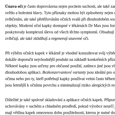
Únava očí
je často doprovázena nejen pocitem suchosti, ale také zar
světlo a bolestmi hlavy. Tyto příznaky mohou být způsobeny nejen
zvlhčením, ale také přetěžováním očních svalů při dlouhodobém sou
objekty. Moderní oční kapky dostupné v lékárnách Dr Max jsou fo
poskytovaly komplexní úlevu od všech těchto symptomů. Obsahují l
zvlhčují, ale také zklidňují a regenerují unavené oči.
Při výběru očních kapek v lékárně je vhodné konzultovat svůj výběr
dokáže doporučit nejvhodnější produkt na základě konkrétních přízn
Některé kapky jsou určeny pro občasné použití, zatímco jiné jsou 
dlouhodobou aplikaci.
Bezkonzervantové varianty
jsou ideální pro 
očima nebo pro ty, kteří potřebují kapky používat velmi často běhe
jsou šetrnější k očnímu povrchu a minimalizují riziko alergických r
Důležité je také správné skladování a aplikace očních kapek. Přípr
uchovávány v suchém a chladném prostředí, pokud výrobce neurčí j
mají většina kapek omezenou dobu použitelnosti, kterou je nutné dod