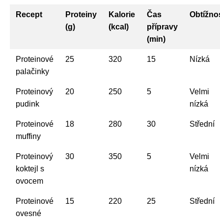
Recept
Proteiny
Kalorie
Čas
Obtížno
(g)
(kcal)
přípravy
(min)
Proteinové
25
320
15
Nízká
palačinky
Proteinový
20
250
5
Velmi
pudink
nízká
Proteinové
18
280
30
Střední
muffiny
Proteinový
30
350
5
Velmi
koktejl s
nízká
ovocem
Proteinové
15
220
25
Střední
ovesné