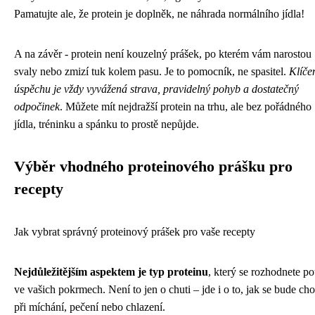
Pamatujte ale, že protein je doplněk, ne náhrada normálního jídla!
A na závěr - protein není kouzelný prášek, po kterém vám narostou
svaly nebo zmizí tuk kolem pasu. Je to pomocník, ne spasitel.
Klíče
úspěchu je vždy vyvážená strava, pravidelný pohyb a dostatečný
odpočinek
. Můžete mít nejdražší protein na trhu, ale bez pořádného
jídla, tréninku a spánku to prostě nepůjde.
Výběr vhodného proteinového prášku pro
recepty
Jak vybrat správný proteinový prášek pro vaše recepty
Nejdůležitějším aspektem je typ proteinu
, který se rozhodnete po
ve vašich pokrmech. Není to jen o chuti – jde i o to, jak se bude ch
při míchání, pečení nebo chlazení.