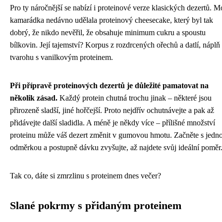
Pro ty náročnější se nabízí i proteinové verze klasických dezertů. M
kamarádka nedávno udělala proteinový cheesecake, který byl tak
dobrý, že nikdo nevěřil, že obsahuje minimum cukru a spoustu
bílkovin. Její tajemství? Korpus z rozdrcených ořechů a datlí, náplň
tvarohu s vanilkovým proteinem.
Při přípravě proteinových dezertů je důležité pamatovat na
několik zásad.
Každý protein chutná trochu jinak – některé jsou
přirozeně sladší, jiné hořčejší. Proto nejdřív ochutnávejte a pak až
přidávejte další sladidla. A méně je někdy více – přílišné množství
proteinu může váš dezert změnit v gumovou hmotu. Začněte s jedn
odměrkou a postupně dávku zvyšujte, až najdete svůj ideální poměr
Tak co, dáte si zmrzlinu s proteinem dnes večer?
Slané pokrmy s přidaným proteinem