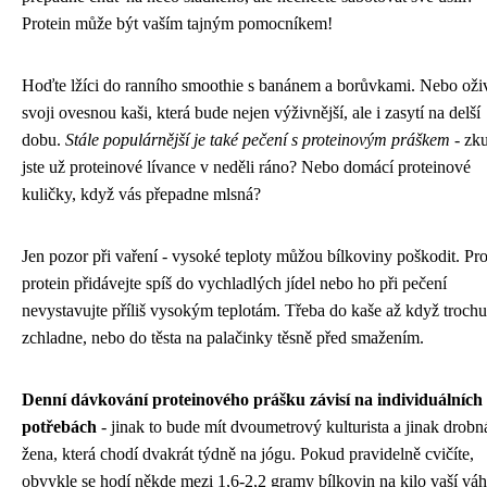
Protein může být vaším tajným pomocníkem!
Hoďte lžíci do ranního smoothie s banánem a borůvkami. Nebo oži
svoji ovesnou kaši, která bude nejen výživnější, ale i zasytí na delší
dobu.
Stále populárnější je také pečení s proteinovým práškem
- zku
jste už proteinové lívance v neděli ráno? Nebo domácí proteinové
kuličky, když vás přepadne mlsná?
Jen pozor při vaření - vysoké teploty můžou bílkoviny poškodit. Pr
protein přidávejte spíš do vychladlých jídel nebo ho při pečení
nevystavujte příliš vysokým teplotám. Třeba do kaše až když trochu
zchladne, nebo do těsta na palačinky těsně před smažením.
Denní dávkování proteinového prášku závisí na individuálních
potřebách
- jinak to bude mít dvoumetrový kulturista a jinak drobn
žena, která chodí dvakrát týdně na jógu. Pokud pravidelně cvičíte,
obvykle se hodí někde mezi 1,6-2,2 gramy bílkovin na kilo vaší váh