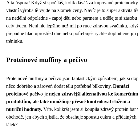
A ta úspora! Když si spočítáš, kolik dáváš za kupované proteinovky
vlastní výroba tě vyjde na zlomek ceny. Navíc je to super aktivita tř
na nedělní odpoledne - zapoj děti nebo partnera a udělejte si zásobu
celý týden. Není nic lepšího než mít po ruce zdravou svačinku, když
přepadne hlad uprostřed dne nebo potřebuješ rychle doplnit energii
tréninku.
Proteinové muffiny a pečivo
Proteinové muffiny a pečivo jsou fantastickým způsobem, jak si dop
něco dobrého a zároveň dodat tělu potřebné bílkoviny.
Domácí
proteinové pečivo je nejen zdravější alternativou ke komerčním
produktům, ale také umožňuje přesně kontrolovat složení a
nutriční hodnoty.
Víte, kolikrát jsem si koupila zdravý protein bar 
obchodě, jen abych zjistila, že obsahuje spoustu cukru a přídatných
látek?