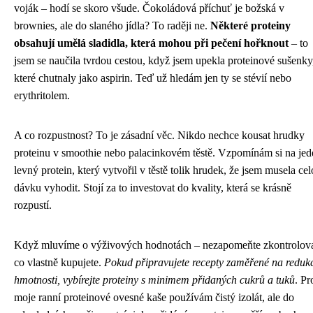
voják – hodí se skoro všude. Čokoládová příchuť je božská v
brownies, ale do slaného jídla? To raději ne.
Některé proteiny
obsahují umělá sladidla, která mohou při pečení hořknout
– to
jsem se naučila tvrdou cestou, když jsem upekla proteinové sušenky
které chutnaly jako aspirin. Teď už hledám jen ty se stévií nebo
erythritolem.
A co rozpustnost? To je zásadní věc. Nikdo nechce kousat hrudky
proteinu v smoothie nebo palacinkovém těstě. Vzpomínám si na jed
levný protein, který vytvořil v těstě tolik hrudek, že jsem musela ce
dávku vyhodit. Stojí za to investovat do kvality, která se krásně
rozpustí.
Když mluvíme o výživových hodnotách – nezapomeňte zkontrolova
co vlastně kupujete.
Pokud připravujete recepty zaměřené na reduk
hmotnosti, vybírejte proteiny s minimem přidaných cukrů a tuků
. Pr
moje ranní proteinové ovesné kaše používám čistý izolát, ale do