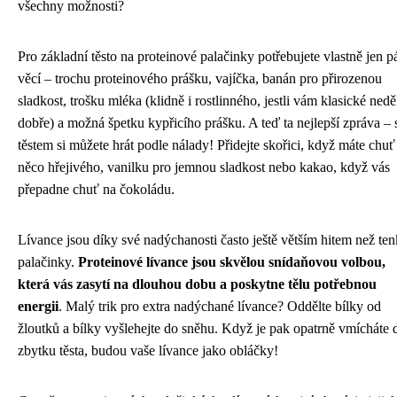
všechny možnosti?
Pro základní těsto na proteinové palačinky potřebujete vlastně jen p
věcí – trochu proteinového prášku, vajíčka, banán pro přirozenou
sladkost, trošku mléka (klidně i rostlinného, jestli vám klasické nedě
dobře) a možná špetku kypřicího prášku. A teď ta nejlepší zpráva – 
těstem si můžete hrát podle nálady! Přidejte skořici, když máte chuť
něco hřejivého, vanilku pro jemnou sladkost nebo kakao, když vás
přepadne chuť na čokoládu.
Lívance jsou díky své nadýchanosti často ještě větším hitem než te
palačinky.
Proteinové lívance jsou skvělou snídaňovou volbou,
která vás zasytí na dlouhou dobu a poskytne tělu potřebnou
energii
. Malý trik pro extra nadýchané lívance? Oddělte bílky od
žloutků a bílky vyšlehejte do sněhu. Když je pak opatrně vmícháte 
zbytku těsta, budou vaše lívance jako obláčky!