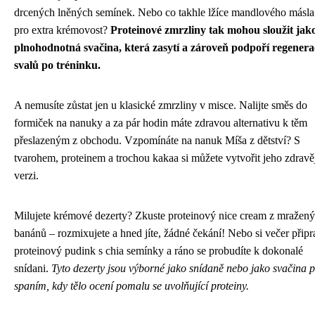
drcených lněných semínek. Nebo co takhle lžíce mandlového másla
pro extra krémovost?
Proteinové zmrzliny tak mohou sloužit jak
plnohodnotná svačina, která zasytí a zároveň podpoří regenera
svalů po tréninku.
A nemusíte zůstat jen u klasické zmrzliny v misce. Nalijte směs do
formiček na nanuky a za pár hodin máte zdravou alternativu k těm
přeslazeným z obchodu. Vzpomínáte na nanuk Míša z dětství? S
tvarohem, proteinem a trochou kakaa si můžete vytvořit jeho zdravě
verzi.
Milujete krémové dezerty? Zkuste proteinový nice cream z mražen
banánů – rozmixujete a hned jíte, žádné čekání! Nebo si večer připr
proteinový pudink s chia semínky a ráno se probudíte k dokonalé
snídani.
Tyto dezerty jsou výborné jako snídaně nebo jako svačina 
spaním, kdy tělo ocení pomalu se uvolňující proteiny.