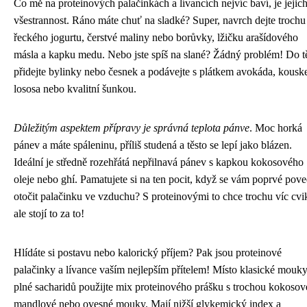
Co mě na proteinových palačinkách a lívancích nejvíc baví, je jejic
všestrannost. Ráno máte chuť na sladké? Super, navrch dejte trochu
řeckého jogurtu, čerstvé maliny nebo borůvky, lžičku arašídového
másla a kapku medu. Nebo jste spíš na slané? Žádný problém! Do t
přidejte bylinky nebo česnek a podávejte s plátkem avokáda, kous
lososa nebo kvalitní šunkou.
Důležitým aspektem přípravy je správná teplota pánve
. Moc horká
pánev a máte spáleninu, příliš studená a těsto se lepí jako blázen.
Ideální je středně rozehřátá nepřilnavá pánev s kapkou kokosového
oleje nebo ghí. Pamatujete si na ten pocit, když se vám poprvé pove
otočit palačinku ve vzduchu? S proteinovými to chce trochu víc cvi
ale stojí to za to!
Hlídáte si postavu nebo kalorický příjem? Pak jsou proteinové
palačinky a lívance vaším nejlepším přítelem! Místo klasické mouk
plné sacharidů použijte mix proteinového prášku s trochou kokosov
mandlové nebo ovesné mouky. Mají nižší glykemický index a