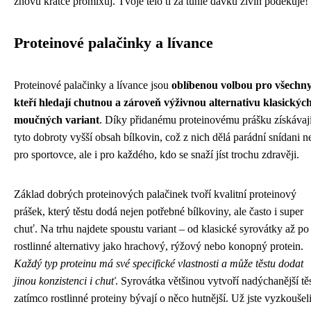
znovu krátce promixuj. Tvoje tělo ti za tuhle dávku živin poděkuje!
Proteinové palačinky a lívance
Proteinové palačinky a lívance jsou
oblíbenou volbou pro všechny
kteří hledají chutnou a zároveň výživnou alternativu klasickýc
moučných variant
. Díky přidanému proteinovému prášku získávaj
tyto dobroty vyšší obsah bílkovin, což z nich dělá parádní snídani n
pro sportovce, ale i pro každého, kdo se snaží jíst trochu zdravěji.
Základ dobrých proteinových palačinek tvoří kvalitní proteinový
prášek, který těstu dodá nejen potřebné bílkoviny, ale často i super
chuť. Na trhu najdete spoustu variant – od klasické syrovátky až po
rostlinné alternativy jako hrachový, rýžový nebo konopný protein.
Každý typ proteinu má své specifické vlastnosti a může těstu dodat
jinou konzistenci i chuť
. Syrovátka většinou vytvoří nadýchanější tě
zatímco rostlinné proteiny bývají o něco hutnější. Už jste vyzkoušel