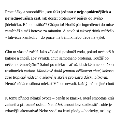
Proteiňáky a smoothíčka jsou
fakt jednou z nejpopulárnějších a
nejjednodušších cest
, jak dostat proteinový prášek do svého
jídelníčku. Ráno nestíháš? Chápu to! Hodíš pár ingrediencí do mixé
zamícháš a máš hotovo za minutku. A navíc si takový drink můžeš v
v lahvičce kamkoliv - do práce, na trénink nebo třeba na výlet.
Čím to vlastně začít? Jako základ ti poslouží voda, pokud nechceš ře
kalorie a chceš, aby vynikla chuť samotného proteinu. Toužíš po
něčem krémovějším? Sáhni po mléku – ať už klasickém nebo někter
rostlinných variant.
Mandlové dodá jemnou oříškovou chuť, kokoso
zase tropický nádech a sójové je skvělé pro extra dávku bílkovin
.
Nemáš rád/a rostlinná mléka? Vůbec nevadí, každý máme jiné chut
K tomu přihoď nějaké ovoce – banán je klasika, která smoothie krá
zahustí a přirozeně osladí. Nemůžeš usnout bez sladkostí? Tohle je
zdravější alternativa! Nebo vsaď na lesní plody – borůvky, maliny,