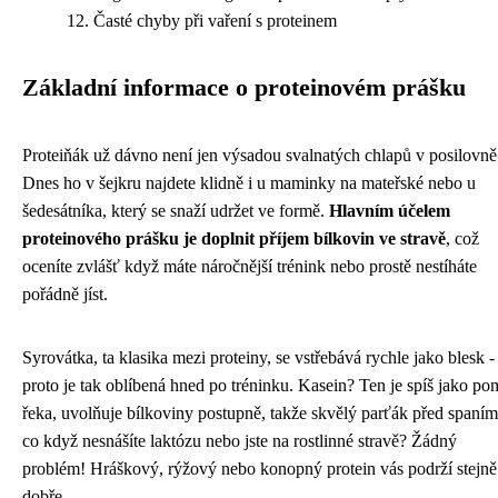
Časté chyby při vaření s proteinem
Základní informace o proteinovém prášku
Proteiňák už dávno není jen výsadou svalnatých chlapů v posilovně
Dnes ho v šejkru najdete klidně i u maminky na mateřské nebo u
šedesátníka, který se snaží udržet ve formě.
Hlavním účelem
proteinového prášku je doplnit příjem bílkovin ve stravě
, což
oceníte zvlášť když máte náročnější trénink nebo prostě nestíháte
pořádně jíst.
Syrovátka, ta klasika mezi proteiny, se vstřebává rychle jako blesk -
proto je tak oblíbená hned po tréninku. Kasein? Ten je spíš jako po
řeka, uvolňuje bílkoviny postupně, takže skvělý parťák před spaním
co když nesnášíte laktózu nebo jste na rostlinné stravě? Žádný
problém! Hráškový, rýžový nebo konopný protein vás podrží stejně
dobře.