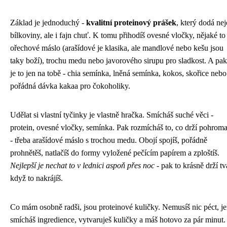
Základ je jednoduchý -
kvalitní proteinový prášek
, který dodá ne
bílkoviny, ale i fajn chuť. K tomu přihodíš ovesné vločky, nějaké to
ořechové máslo (arašídové je klasika, ale mandlové nebo kešu jsou
taky boží), trochu medu nebo javorového sirupu pro sladkost. A pak
je to jen na tobě - chia semínka, lněná semínka, kokos, skořice nebo
pořádná dávka kakaa pro čokoholiky.
Udělat si vlastní tyčinky je vlastně hračka. Smícháš suché věci -
protein, ovesné vločky, semínka. Pak rozmícháš to, co drží pohrom
- třeba arašídové máslo s trochou medu. Obojí spojíš, pořádně
prohnětěš, natlačíš do formy vyložené pečícím papírem a zploštíš.
Nejlepší je nechat to v lednici aspoň přes noc
- pak to krásně drží tv
když to nakrájíš.
Co mám osobně radši, jsou proteinové kuličky. Nemusíš nic péct, j
smícháš ingredience, vytvaruješ kuličky a máš hotovo za pár minut.