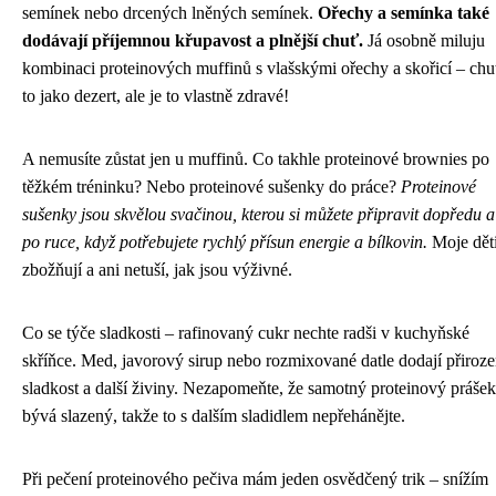
semínek nebo drcených lněných semínek.
Ořechy a semínka také
dodávají příjemnou křupavost a plnější chuť.
Já osobně miluju
kombinaci proteinových muffinů s vlašskými ořechy a skořicí – chu
to jako dezert, ale je to vlastně zdravé!
A nemusíte zůstat jen u muffinů. Co takhle proteinové brownies po
těžkém tréninku? Nebo proteinové sušenky do práce?
Proteinové
sušenky jsou skvělou svačinou, kterou si můžete připravit dopředu a
po ruce, když potřebujete rychlý přísun energie a bílkovin.
Moje děti
zbožňují a ani netuší, jak jsou výživné.
Co se týče sladkosti – rafinovaný cukr nechte radši v kuchyňské
skříňce. Med, javorový sirup nebo rozmixované datle dodají přiroz
sladkost a další živiny. Nezapomeňte, že samotný proteinový prášek
bývá slazený, takže to s dalším sladidlem nepřehánějte.
Při pečení proteinového pečiva mám jeden osvědčený trik – snížím