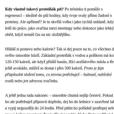
Kdy vlastně takový proteiňák pít?
Po tréninku ti pomůže s
regenerací – ideálně do půl hodiny, kdy tvoje svaly přímo žadoní o
proteiny. Ale upřímně? Je to skvělá volba i jako rychlá snídaně, kdy
letíš do práce, jako svačina mezi meetingy nebo dokonce jako lehký
oběd, když nemáš čas na nic složitějšího.
Hlídáš si postavu nebo kalorie? Tak si dej pozor na to, co všechno 
svého smoothie házíš. Základní proteiňák s vodou a práškem má k
120-150 kalorií, ale když přidáš banán, lžíci arašídového másla a tř
ještě avokádo, můžeš se dostat i přes 500 kalorií.
Proto je fajn
přizpůsobit složení tomu, co zrovna potřebuješ – hubnutí, nabírání
svalů nebo jen zdravou svačinku
.
A ještě jedna rada nakonec – smoothie chutná nejlíp čerstvé. Pokud 
ho ale potřebuješ připravit dopředu, dej ho do lednice v uzavřené la
a vypij nejpozději do 24 hodin. Před pitím ho pořádně protřepej ne