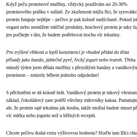
Když peču proteinové muffiny, vždycky používám asi 20-30%
proteinového prášku v sušině. Ze zkušenosti můžu říct, že syrovátk
protein funguje nejlépe – pečivo je pak krásně nadýchané. Pokud js
vegani nebo nemůžete mléčné produkty, hrachový protein je taky fa
jen počítejte s tím, že budete potřebovat trochu víc tekutiny.
Pro zvýšení vlhkosti a lepší konzistenci je vhodné přidat do těsta
přísady jako banán, jablečné pyré, řecký jogurt nebo tvaroh.
Třeba
minulý týden jsem dělala muffiny s přezrálými banány a vanilkový
proteinem – zmizely během jednoho odpoledne!
S příchutěmi se dá krásně hrát. Vanilkový protein je takový všestra
základ, čokoládový zase potěší všechny milovníky kakaa. Pamatujt
ale, že protein sajé tekutinu jak houba, takže možná budete muset př
víc mléka nebo jogurtu než u běžných receptů.
Chcete pečivu dodat extra výživovou hodnotu? Hoďte tam lžíci chi