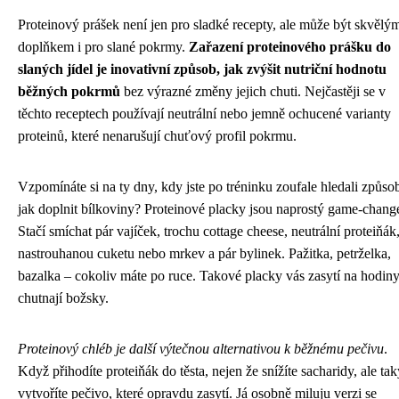
Proteinový prášek není jen pro sladké recepty, ale může být skvělý
doplňkem i pro slané pokrmy.
Zařazení proteinového prášku do
slaných jídel je inovativní způsob, jak zvýšit nutriční hodnotu
běžných pokrmů
bez výrazné změny jejich chuti. Nejčastěji se v
těchto receptech používají neutrální nebo jemně ochucené varianty
proteinů, které nenarušují chuťový profil pokrmu.
Vzpomínáte si na ty dny, kdy jste po tréninku zoufale hledali způso
jak doplnit bílkoviny? Proteinové placky jsou naprostý game-chang
Stačí smíchat pár vajíček, trochu cottage cheese, neutrální proteiňák
nastrouhanou cuketu nebo mrkev a pár bylinek. Pažitka, petrželka,
bazalka – cokoliv máte po ruce. Takové placky vás zasytí na hodiny
chutnají božsky.
Proteinový chléb je další výtečnou alternativou k běžnému pečivu
.
Když přihodíte proteiňák do těsta, nejen že snížíte sacharidy, ale tak
vytvoříte pečivo, které opravdu zasytí. Já osobně miluju verzi se