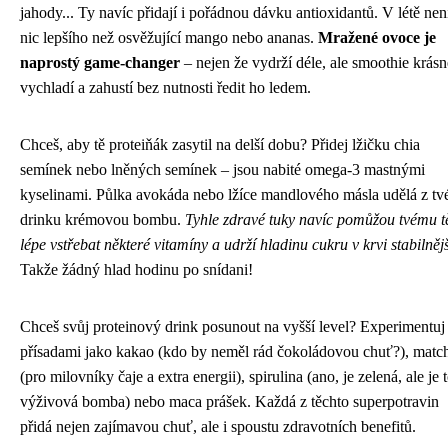
jahody... Ty navíc přidají i pořádnou dávku antioxidantů. V létě nen
nic lepšího než osvěžující mango nebo ananas.
Mražené ovoce je
naprostý game-changer
– nejen že vydrží déle, ale smoothie krásn
vychladí a zahustí bez nutnosti ředit ho ledem.
Chceš, aby tě proteiňák zasytil na delší dobu? Přidej lžičku chia
semínek nebo lněných semínek – jsou nabité omega-3 mastnými
kyselinami. Půlka avokáda nebo lžíce mandlového másla udělá z tv
drinku krémovou bombu.
Tyhle zdravé tuky navíc pomůžou tvému t
lépe vstřebat některé vitamíny a udrží hladinu cukru v krvi stabilnějš
Takže žádný hlad hodinu po snídani!
Chceš svůj proteinový drink posunout na vyšší level? Experimentuj
přísadami jako kakao (kdo by neměl rád čokoládovou chuť?), matc
(pro milovníky čaje a extra energii), spirulina (ano, je zelená, ale je 
výživová bomba) nebo maca prášek. Každá z těchto superpotravin
přidá nejen zajímavou chuť, ale i spoustu zdravotních benefitů.