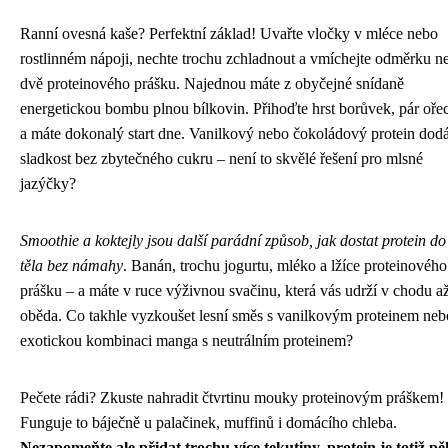
Ranní ovesná kaše? Perfektní základ! Uvařte vločky v mléce nebo
rostlinném nápoji, nechte trochu zchladnout a vmíchejte odměrku n
dvě proteinového prášku. Najednou máte z obyčejné snídaně
energetickou bombu plnou bílkovin. Přihoďte hrst borůvek, pár oře
a máte dokonalý start dne. Vanilkový nebo čokoládový protein dod
sladkost bez zbytečného cukru – není to skvělé řešení pro mlsné
jazýčky?
Smoothie a koktejly jsou další parádní způsob, jak dostat protein do
těla bez námahy
. Banán, trochu jogurtu, mléko a lžíce proteinového
prášku – a máte v ruce výživnou svačinu, která vás udrží v chodu a
oběda. Co takhle vyzkoušet lesní směs s vanilkovým proteinem neb
exotickou kombinaci manga s neutrálním proteinem?
Pečete rádi? Zkuste nahradit čtvrtinu mouky proteinovým práškem!
Funguje to báječně u palačinek, muffinů i domácího chleba.
Nezapomeňte ale přidat trochu více tekutiny, protein je totiž p