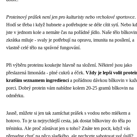
Proteinový prášek není jen pro kulturisty nebo vrcholové sportovce
.
Hodí se třeba i když hubnete a potřebujete se déle cítit sytí. Nebo k
jste v jednom kole a nemáte čas na pořádné jídlo. Naše tělo bílkovi
zkrátka miluje - svaly je potřebují na opravu, imunita na posílení, a
vlastně celé tělo na správné fungování.
Při výběru proteinu koukejte hlavně na složení. Některé jsou jako
přeslazená limonáda - plné cukrů a éček.
Vždy je lepší volit protei
kratším seznamem ingrediencí
a pořádnou dávkou bílkovin v kaž
porci. Dobrý protein vám nabídne kolem 20-25 gramů bílkovin na
odměrku.
Jasně, můžete si jen tak zamíchat prášek s vodou nebo mlékem a
hotovo. To je ta nejrychlejší cesta, jak dostat bílkoviny do těla po
tréninku. Ale proč zůstávat jen u toho? Znáte ten pocit, když vás
přepadne chuť na něco sladkého, ale nechcete sabotovat své úsilí?