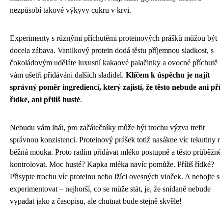
nezpůsobí takové výkyvy cukru v krvi.
Experimenty s různými příchutěmi proteinových prášků můžou být
docela zábava. Vanilkový protein dodá těstu příjemnou sladkost, s
čokoládovým uděláte luxusní kakaové palačinky a ovocné příchutě
vám ušetří přidávání dalších sladidel.
Klíčem k úspěchu je najít
správný poměr ingrediencí, který zajistí, že těsto nebude ani pří
řídké, ani příliš husté
.
Nebudu vám lhát, pro začátečníky může být trochu výzva trefit
správnou konzistenci. Proteinový prášek totiž nasákne víc tekutiny 
běžná mouka. Proto radím přidávat mléko postupně a těsto průběžn
kontrolovat. Moc husté? Kapka mléka navíc pomůže. Příliš řídké?
Přisypte trochu víc proteinu nebo lžíci ovesných vloček. A nebojte s
experimentovat – nejhorší, co se může stát, je, že snídaně nebude
vypadat jako z časopisu, ale chutnat bude stejně skvěle!