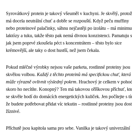
Syrovátkový protein je takový všeuměl v kuchyni. Je skvělý, proto
má docela neutrální chuť a dobře se rozpouští. Když peču muffiny
nebo proteinové palačinky, sáhnu nejčastěji po izolátu – má minim
laktózy a tuku, takže těsto pak nemá divnou konzistenci. Pamatuju s
jak jsem poprvé zkoušela péct s koncentrátem – těsto bylo sice
krémovější, ale taky o dost hustší, než jsem čekala.
Pokud mléčné výrobky nejsou vaše parketa, rostlinné proteiny jsou
skvělou volbou.
Každý z těchto proteinů má specifickou chuť, která
může výrazně ovlivnit výsledný pokrm
. Hrachový je celkem v pohod
skoro ho necítíte. Konopný? Ten má takovou oříškovou příchuť, kt
se skvěle hodí do domácích energetických kuliček. Jen počítejte s tí
že budete potřebovat přidat víc tekutin – rostlinné proteiny jsou dost
žíznivé.
Příchutě jsou kapitola sama pro sebe. Vanilka je takový univerzální