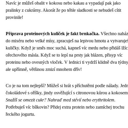
Navíc je můžeš obalit v kokosu nebo kakau a vypadají pak jako
pralinky z cukrárny. Akorát že po téhle sladkosti se nebudeš cítit
provinile!
Příprava proteinových kuliček je fakt brnkačka.
Všechno naház
do mixéru nebo velké mísy, zpracuješ na lepivou hmotu a vytvaruje
kuličky. Když je směs moc suchá, kapneš víc medu nebo přidáš lžíc
ořechového másla. Když se to lepí na prsty jak blázen, přisyp víc
proteinu nebo ovesných vloček. V lednici ti vydrží klidně dva týdny
ale upřímně, většinou zmizí mnohem dřív!
Co je na tom nejlepší? Můžeš si hrát s příchutěmi podle nálady. Jed
čokoládové s oříšky, jindy osvěžující s citronovou kůrou a kokosem
Snažíš se omezit cukr? Nahraď med stévií nebo erythritolem.
Potřebuješ víc bílkovin? Přidej extra protein nebo zamíchej trochu
řeckého jogurtu.