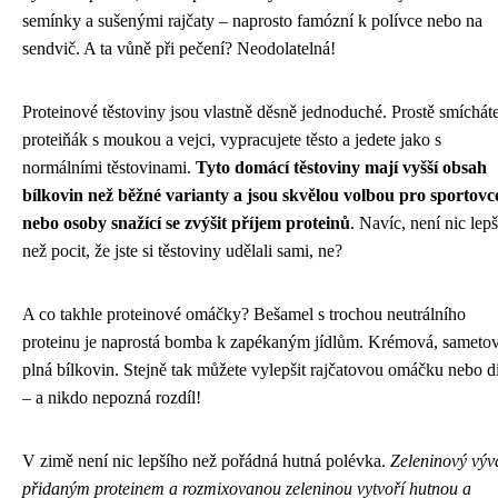
semínky a sušenými rajčaty – naprosto famózní k polívce nebo na
sendvič. A ta vůně při pečení? Neodolatelná!
Proteinové těstoviny jsou vlastně děsně jednoduché. Prostě smíchát
proteiňák s moukou a vejci, vypracujete těsto a jedete jako s
normálními těstovinami.
Tyto domácí těstoviny mají vyšší obsah
bílkovin než běžné varianty a jsou skvělou volbou pro sportovc
nebo osoby snažící se zvýšit příjem proteinů
. Navíc, není nic lep
než pocit, že jste si těstoviny udělali sami, ne?
A co takhle proteinové omáčky? Bešamel s trochou neutrálního
proteinu je naprostá bomba k zapékaným jídlům. Krémová, sametov
plná bílkovin. Stejně tak můžete vylepšit rajčatovou omáčku nebo d
– a nikdo nepozná rozdíl!
V zimě není nic lepšího než pořádná hutná polévka.
Zeleninový výv
přidaným proteinem a rozmixovanou zeleninou vytvoří hutnou a