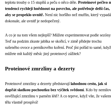
teplotu trouby o 15 stupňů a peču o něco déle.
Proteinové pečivo 
tendenci rychleji hnědnout na povrchu, ale potřebuje delší čas,
aby se propeklo uvnitř.
Není nic horšího než muffin, který vypadá
dokonale, ale uvnitř je nedopečený.
A co je na tom všem nejlepší? Můžete experimentovat podle sezóny
Teď na podzim zkuste jablka se skořicí, v zimě přidejte trochu
sušeného ovoce a perníkového koření. Proč jíst pořád to samé, když
můžete mít každý měsíc jiný proteinový zážitek?
Proteinové zmrzliny a dezerty
Proteinové zmrzliny a dezerty představují
lahodnou cestu, jak si
dopřát sladkou pochoutku bez výčitek svědomí
. Kdo by nemilov
osvěžující zmrzlinu v parném létě? A co teprve, když víte, že vašem
tělu vlastně prospívá!