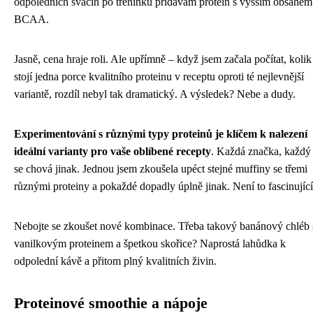
odpoledních svačin po tréninku přidávám protein s vyšším obsahem
BCAA.
Jasně, cena hraje roli. Ale upřímně – když jsem začala počítat, kolik
stojí jedna porce kvalitního proteinu v receptu oproti té nejlevnější
variantě, rozdíl nebyl tak dramatický. A výsledek? Nebe a dudy.
Experimentování s různými typy proteinů je klíčem k nalezení
ideální varianty pro vaše oblíbené recepty
. Každá značka, každý
se chová jinak. Jednou jsem zkoušela upéct stejné muffiny se třemi
různými proteiny a pokaždé dopadly úplně jinak. Není to fascinujíc
Nebojte se zkoušet nové kombinace. Třeba takový banánový chléb 
vanilkovým proteinem a špetkou skořice? Naprostá lahůdka k
odpolední kávě a přitom plný kvalitních živin.
Proteinové smoothie a nápoje