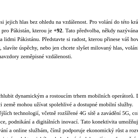
i jejich hlas bez ohledu na vzdálenost. Pro volání do této kr
pro Pákistán, kterou je
+92
. Tato předvolba, někdy nazývána
 lidmi Pákistánu. Představte si radost, kterou přinese váš ho
, slavíte úspěchy, nebo jen chcete slyšet milovaný hlas, volán
 navzdory zeměpisné vzdálenosti.
chlubit dynamickým a rostoucím trhem mobilních operátorů. 
íci země mohou užívat spolehlivé a dostupné mobilní služby.
jších technologií, včetně rozšířené 4G sítě a zavádění 5G, co
, podnikání a digitálních inovací. Tato konektivita umožňu
ání a online službám, čímž podporuje ekonomický růst a roz