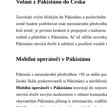
Volání z Pákistánu do Česka
Zavolejte svým blízkým do Pákistánu a poslechněte s
země budete potřebovat znát mezinárodní předvolbu 
kód země, je prvním krokem k propojení s kulturou a
rodině a přátelům v Pákistánu. Ať už sdílíte novinky
Pákistánu otevírá dveře k udržení a posílení vztahů
Mobilní operátoři v Pákistánu
Pákistán s mezinárodní předvolbou +92 se může po
široké škále poskytovatelů si Pákistánci a návštěvn
Mobilní operátoři v Pákistánu
investují do nejnově
otevírá dveře novým možnostem v oblasti komunikace
obyvatelům Pákistánu přístup k informacím, vzděláv