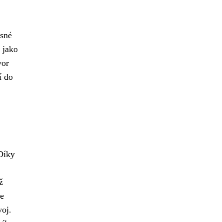
ásné
 jako
vor
í do
Díky
ž
je
voj.