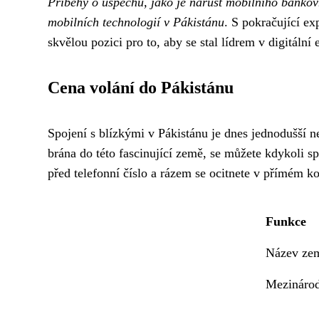
Příběhy o úspěchu, jako je nárůst mobilního bankovn
mobilních technologií v Pákistánu
. S pokračující e
skvělou pozici pro to, aby se stal lídrem v digitáln
Cena volání do Pákistánu
Spojení s blízkými v Pákistánu je dnes jednodušší n
brána do této fascinující země, se můžete kdykoli sp
před telefonní číslo a rázem se ocitnete v přímém k
Funkce
Název ze
Mezinárod