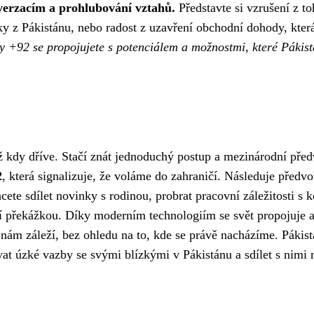
verzacím a prohlubování vztahů.
Představte si vzrušení z to
inky z Pákistánu, nebo radost z uzavření obchodní dohody, kter
y +92 se propojujete s potenciálem a možnostmi, které Pákis
ž kdy dříve. Stačí znát jednoduchý postup a mezinárodní před
2
, která signalizuje, že voláme do zahraničí. Následuje předvo
cete sdílet novinky s rodinou, probrat pracovní záležitosti s k
ení překážkou. Díky moderním technologiím se svět propojuje 
 nám záleží, bez ohledu na to, kde se právě nacházíme. Pákis
t úzké vazby se svými blízkými v Pákistánu a sdílet s nimi r