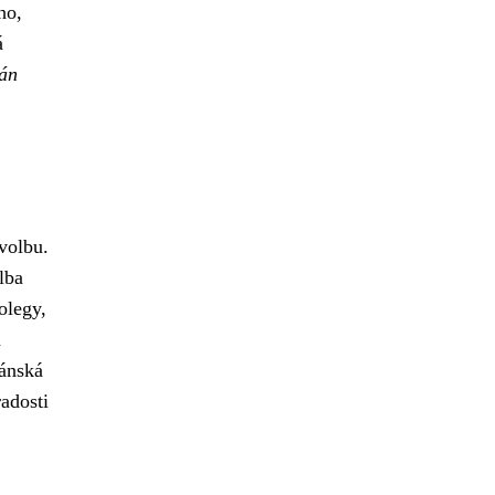
ho,
á
tán
volbu.
lba
olegy,
a
tánská
adosti