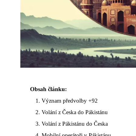
Obsah článku:
Význam předvolby +92
Volání z Česka do Pákistánu
Volání z Pákistánu do Česka
Mobilní operátoři v Pákistánu