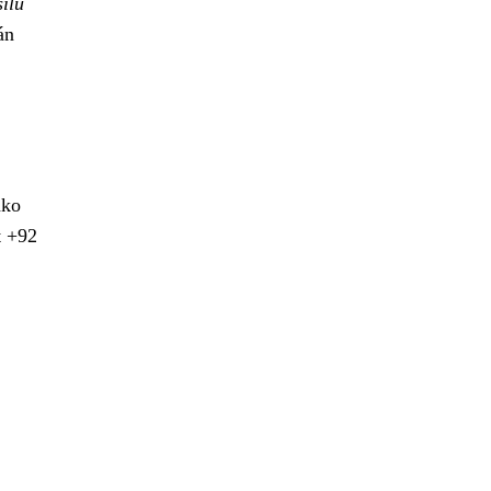
ílu
án
ako
t +92