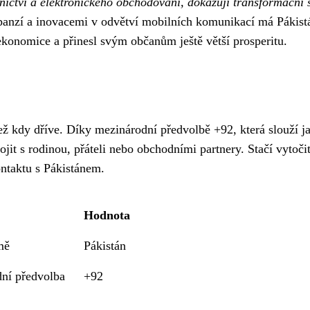
ictví a elektronického obchodování, dokazují transformační s
xpanzí a inovacemi v odvětví mobilních komunikací má Pákist
í ekonomice a přinesl svým občanům ještě větší prosperitu.
ež kdy dříve. Díky mezinárodní předvolbě +92, která slouží j
ojit s rodinou, přáteli nebo obchodními partnery. Stačí vytoči
ontaktu s Pákistánem.
Hodnota
mě
Pákistán
ní předvolba
+92