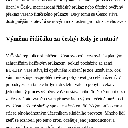
řízení v Česku mezinárodní řidičský průkaz nebo úředně ověřený
překlad vašeho řidičského průkazu. Díky tomu se Česko stává
dostupnějším a otevírá se novým možnostem pro lidi z celého světa.
Výměna řidičáku za český: Kdy je nutná?
V České republice si můžete užívat svobodu cestování s platným
zahraničním řidičským průkazem, pokud pocházíte ze zemí
EU/EHP. Vaše stávající oprávnění k řízení je zde uznáváno, což
vám umožňuje bezproblémově se pohybovat po celém území. V
případě, že se stanete hrdými držiteli trvalého pobytu, čeká vás
jednoduchý proces výměny vašeho stávajícího řidičského průkazu
za český. Tato výměna vám přinese řadu výhod, včetně možnosti
využívat veškeré služby spojené s českým řidičským průkazem a
stát se plnohodnotným účastníkem silničního provozu. Mnoho lidí,
kteří se rozhodli pro tento krok, oceňuje jeho jednoduchost a
pozitivní dopad na jejich život v České republice.