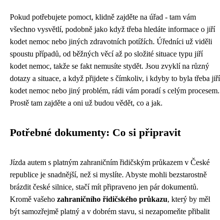
Pokud potřebujete pomoct, klidně zajděte na úřad - tam vám
všechno vysvětlí, podobně jako když třeba hledáte informace o
jiří
kodet nemoc
nebo jiných zdravotních potížích. Úředníci už viděli
spoustu případů, od běžných věcí až po složité situace typu jiří
kodet nemoc, takže se fakt nemusíte stydět. Jsou zvyklí na různý
dotazy a situace, a když přijdete s čímkoliv, i kdyby to byla třeba jiří
kodet nemoc nebo jiný problém, rádi vám poradí s celým procesem.
Prostě tam zajděte a oni už budou vědět, co a jak.
Potřebné dokumenty: Co si připravit
Jízda autem s platným zahraničním řidičským průkazem v České
republice je snadnější, než si myslíte. Abyste mohli bezstarostně
brázdit české silnice, stačí mít připraveno jen pár dokumentů.
Kromě vašeho
zahraničního řidičského průkazu
, který by měl
být samozřejmě platný a v dobrém stavu, si nezapomeňte přibalit