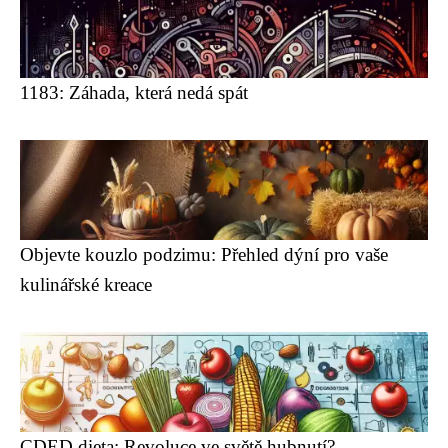
1183: Záhada, která nedá spát
Objevte kouzlo podzimu: Přehled dýní pro vaše
kulinářské kreace
CDED dieta: Revoluce ve světě hubnutí?