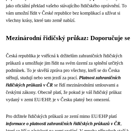
jako oficiální překlad vašeho stávajícího řidičského oprávnění. To
vám umožní řídit v České republice bez komplikací a užívat si
všechny krásy, které tato země nabízí.
Mezinárodní řidičský průkaz: Doporučuje se
Česká republika je vstřícná k držitelům zahraničních řidičských
průkazů a umožňuje jim řídit na svém území za splnění určitých
podmínek. To je skvělá zpráva pro všechny, kteří se do Česka
stěhují, studují nebo sem jezdí za prací.
Platnost zahraničních
řidičských průkazů v ČR
se řídí mezinárodními smlouvami a
českými zákony. Obecně platí, že pokud je váš řidičský průkaz
vydaný v zemi EU/EHP, je v Česku platný bez omezení.
Pro držitele řidičských průkazů ze zemí mimo EU/EHP platí
informace o platnosti zahraničních řidičských průkazů v ČR
,
které se liší v závislosti na zemi vydání. V mnoha případech stačí k