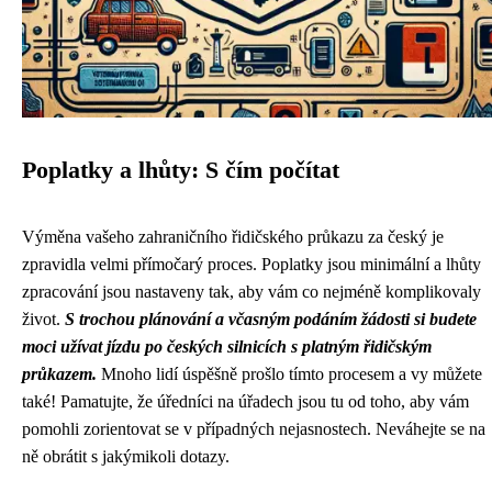
Poplatky a lhůty: S čím počítat
Výměna vašeho zahraničního řidičského průkazu za český je
zpravidla velmi přímočarý proces. Poplatky jsou minimální a lhůty
zpracování jsou nastaveny tak, aby vám co nejméně komplikovaly
život.
S trochou plánování a včasným podáním žádosti si budete
moci užívat jízdu po českých silnicích s platným řidičským
průkazem.
Mnoho lidí úspěšně prošlo tímto procesem a vy můžete
také! Pamatujte, že úředníci na úřadech jsou tu od toho, aby vám
pomohli zorientovat se v případných nejasnostech. Neváhejte se na
ně obrátit s jakýmikoli dotazy.