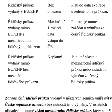
Řidičský průkaz
Bez
Platí do data expirace
vydaný v EU/EHP
omezení
uvedeného na průkazu.
Řidičský průkaz
Maximálně
Po roce je nutné
vydaný mimo
1 rok od
zažádat o výměnu za
EU/EHP s
data
český řidičský průkaz.
mezinárodním
vstupu do
řidičským průkazem
ČR
Řidičský průkaz
Neplatný
Je nutné vlastnit
vydaný mimo
mezinárodní řidičský
EU/EHP bez
průkaz nebo zažádat o
mezinárodního
výměnu za český
řidičského průkazu
řidičský průkaz.
Zahraniční řidičský průkaz
vydaný v některých zemích
může být v
České republice uznáván
bez nutnosti jeho výměny. V ostatních
případech je nutné
získat mezinárodní řidičský průkaz
, který slouží