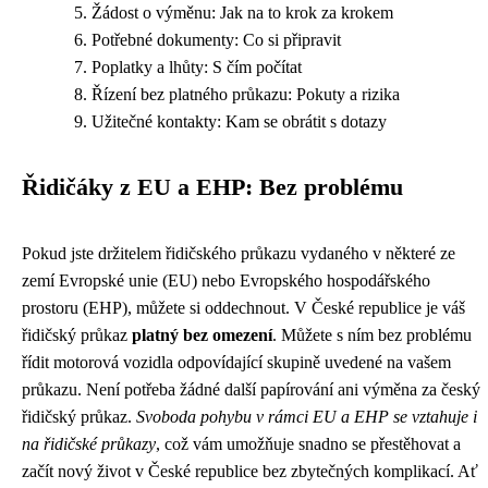
Žádost o výměnu: Jak na to krok za krokem
Potřebné dokumenty: Co si připravit
Poplatky a lhůty: S čím počítat
Řízení bez platného průkazu: Pokuty a rizika
Užitečné kontakty: Kam se obrátit s dotazy
Řidičáky z EU a EHP: Bez problému
Pokud jste držitelem řidičského průkazu vydaného v některé ze
zemí Evropské unie (EU) nebo Evropského hospodářského
prostoru (EHP), můžete si oddechnout. V České republice je váš
řidičský průkaz
platný bez omezení
. Můžete s ním bez problému
řídit motorová vozidla odpovídající skupině uvedené na vašem
průkazu. Není potřeba žádné další papírování ani výměna za český
řidičský průkaz.
Svoboda pohybu v rámci EU a EHP se vztahuje i
na řidičské průkazy
, což vám umožňuje snadno se přestěhovat a
začít nový život v České republice bez zbytečných komplikací. Ať